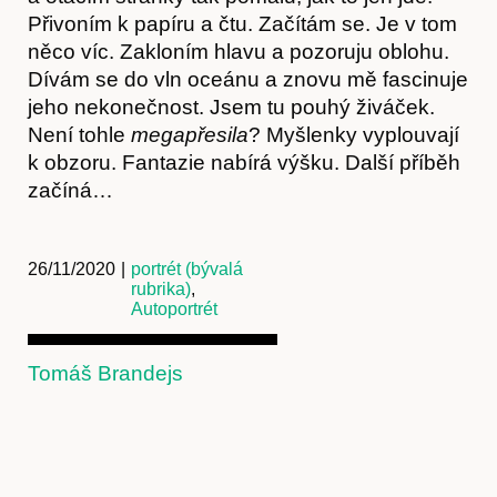
Přivoním k papíru a čtu. Začítám se. Je v tom
něco víc. Zakloním hlavu a pozoruju oblohu.
Dívám se do vln oceánu a znovu mě fascinuje
jeho nekonečnost. Jsem tu pouhý živáček.
Není tohle
megapřesila
? Myšlenky vyplouvají
Kontakt
k obzoru. Fantazie nabírá výšku. Další příběh
začíná…
26/11/2020
|
portrét (bývalá
rubrika)
,
Autoportrét
Tomáš Brandejs
Předplatné