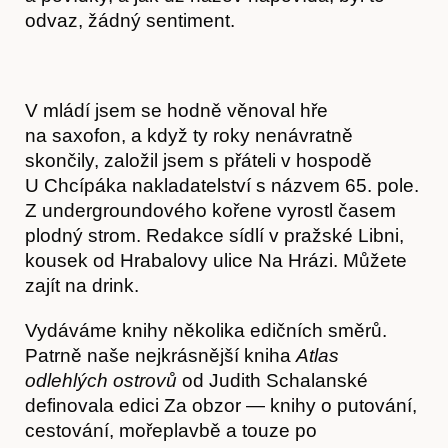
odvaz, žádný sentiment.
V mládí jsem se hodně věnoval hře
na saxofon, a když ty roky nenávratně
skončily, založil jsem s přáteli v hospodě
U Chcípáka nakladatelství s názvem 65. pole.
Z undergroundového kořene vyrostl časem
Články
plodný strom. Redakce sídlí v pražské Libni,
kousek od Hrabalovy ulice Na Hrázi. Můžete
zajít na drink.
Vydáváme knihy několika edičních směrů.
Patrně naše nejkrásnější kniha
Atlas
odlehlých ostrovů
od Judith Schalanské
definovala edici Za obzor — knihy o putování,
cestování, mořeplavbě a touze po