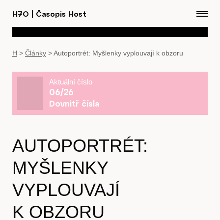
H7O
|
Časopis Host
H
>
Články
>
Autoportrét: Myšlenky vyplouvají k obzoru
Aktuální číslo
06/26
Dovnitř čísla
AUTOPORTRÉT:
MYŠLENKY
VYPLOUVAJÍ
K OBZORU