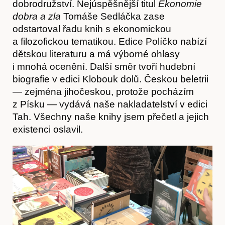
dobrodružství. Nejúspěšnější titul
Ekonomie
dobra a zla
Tomáše Sedláčka zase
odstartoval řadu knih s ekonomickou
Časopis
a filozofickou tematikou. Edice Políčko nabízí
dětskou literaturu a má výborné ohlasy
i mnohá ocenění. Další směr tvoří hudební
biografie v edici Klobouk dolů. Českou beletrii
— zejména jihočeskou, protože pocházím
z Písku — vydává naše nakladatelství v edici
Tah. Všechny naše knihy jsem přečetl a jejich
existenci oslavil.
Hostcast