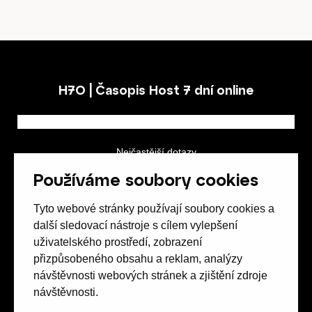
H7O | Časopis Host 7 dní online
Nejčastější dotazy
GDPR a podmínky soutěže
Používáme soubory cookies
Obchodní podmínky
Tyto webové stránky používají soubory cookies a
další sledovací nástroje s cílem vylepšení
uživatelského prostředí, zobrazení
přizpůsobeného obsahu a reklam, analýzy
návštěvnosti webových stránek a zjištění zdroje
Spolek přátel vydávání
časopisu HOST
návštěvnosti.
Beethovenova 25/4