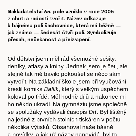
Nakladatelství 65. pole vzniklo v roce 2005
z chuti a radosti tvořit. Název odkazuje
k bájnému poli šachovnice, která má běžně —
jak známo — šedesát čtyři polí. Symbolizuje
přesah, nečekanost a překvapení.
Od dětství jsem měl rád všemožné sešity,
deníky, atlasy a knihy. Jednak jsem je četl, ale
stejně tak mě bavilo pokoušet se něco sám
vytvořit. Na základní škole jsem při vyučování
kreslil komiks
Baflík
, který s velkým úspěchem
koloval po třídě. Měl hodně dílů a nakonec mi
ho někdo ukradl. Na gymnáziu jsme společně
se spolužáky vydávali časopis
Drť
. Byl tištěný
na jedné z prvních stolních tiskáren v počtu
několika výtisků. Obsahoval naše básně
a povídky, a jak už název napovídá, byl to