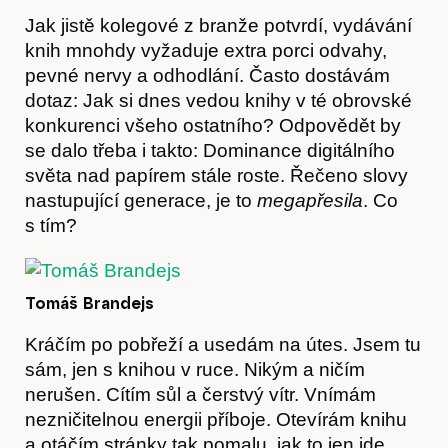
O nás
Jak jistě kolegové z branže potvrdí, vydávání
knih mnohdy vyžaduje extra porci odvahy,
pevné nervy a odhodlání. Často dostávám
dotaz: Jak si dnes vedou knihy v té obrovské
konkurenci všeho ostatního? Odpovědět by
se dalo třeba i takto: Dominance digitálního
světa nad papírem stále roste. Řečeno slovy
nastupující generace, je to
megapřesila
. Co
s tím?
Tomáš Brandejs
Obchod
Kráčím po pobřeží a usedám na útes. Jsem tu
sám, jen s knihou v ruce. Nikým a ničím
nerušen. Cítím sůl a čerstvý vítr. Vnímám
nezničitelnou energii příboje. Otevírám knihu
a otáčím stránky tak pomalu, jak to jen jde.