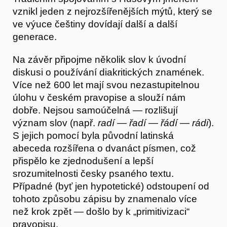
vznikl jeden z nejrozšířenějších mýtů, který se
ve výuce češtiny dovídají další a další
generace.
O nás
Na závěr připojme několik slov k úvodní
diskusi o používání diakritických znamének.
Více než 600 let mají svou nezastupitelnou
úlohu v českém pravopise a slouží nám
dobře. Nejsou samoúčelná — rozlišují
význam slov (např.
radí — řadí — řádí — rádi
).
S jejich pomocí byla původní latinská
abeceda rozšířena o dvanáct písmen, což
přispělo ke zjednodušení a lepší
srozumitelnosti česky psaného textu.
Obchod
Případné (byť jen hypotetické) odstoupení od
tohoto způsobu zápisu by znamenalo více
než krok zpět — došlo by k „primitivizaci“
pravopisu.