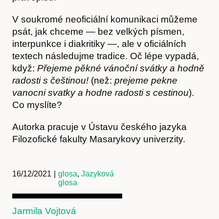
V soukromé neoficiální komunikaci můžeme
psát, jak chceme — bez velkých písmen,
interpunkce i diakritiky —, ale v oficiálních
textech následujme tradice. Oč lépe vypadá,
když:
Přejeme pěkné vánoční svátky a hodně
radosti s češtinou!
(než:
prejeme pekne
vanocni svatky a hodne radosti s cestinou
).
Kontakt
Co myslíte?
Autorka pracuje v Ústavu českého jazyka
Filozofické fakulty Masarykovy univerzity.
16/12/2021
|
glosa
,
Jazyková
glosa
Jarmila Vojtová