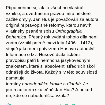
Připomeňme si, jak to všechno vlastně
vzniklo, a uveďme na pravou míru některé
zažité omyly. Jan Hus je považován za autora
originální pravopisné reformy, kterou navrhl
v latinsky psaném spisu
Orthographia
Bohemica
. Přesný rok vydání tohoto díla není
znám (vznikl patrně mezi lety 1406—1412),
stejně jako není potvrzeno Husovo autorství.
Informace o tzv. Husově diakritickém
pravopisu patří k nemnoha jazykovědným
Články
znalostem, které si absolventi středních škol
odnášejí do života. Každý si v této souvislosti
pamatuje
termíny
nabodeníčko
krátké
a
dlouhé
. Je
jejich autorem skutečně Jan Hus? A pokud
ne, kde se nabodeníčka vzala?