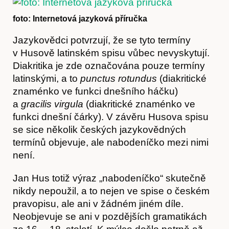
foto: Internetová jazyková příručka
Jazykovědci potvrzují, že se tyto termíny
Časopis
v Husově latinském spisu vůbec nevyskytují.
Diakritika je zde označována pouze termíny
latinskými, a to
punctus rotundus
(diakritické
znaménko ve funkci dnešního háčku)
a
gracilis virgula
(diakritické znaménko ve
funkci dnešní čárky). V závěru Husova spisu
se sice několik českých jazykovědných
termínů objevuje, ale nabodeníčko mezi nimi
není.
Jan Hus totiž výraz „nabodeníčko“ skutečně
nikdy nepoužil, a to nejen ve spise o českém
Hostcast
pravopisu, ale ani v žádném jiném díle.
Neobjevuje se ani v pozdějších gramatikách