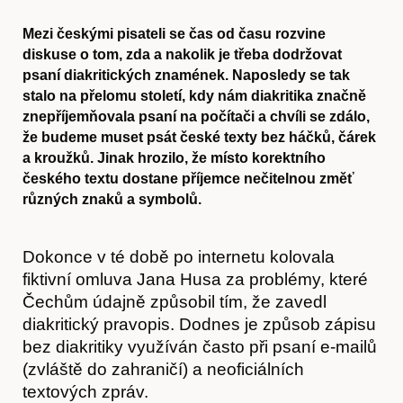
Mezi českými pisateli se čas od času rozvine
diskuse o tom, zda a nakolik je třeba dodržovat
psaní diakritických znamének. Naposledy se tak
stalo na přelomu století, kdy nám diakritika značně
znepříjemňovala psaní na počítači a chvíli se zdálo,
že budeme muset psát české texty bez háčků, čárek
a kroužků. Jinak hrozilo, že místo korektního
českého textu dostane příjemce nečitelnou změť
různých znaků a symbolů.
Dokonce v té době po internetu kolovala
fiktivní omluva Jana Husa za problémy, které
Čechům údajně způsobil tím, že zavedl
diakritický pravopis. Dodnes je způsob zápisu
bez diakritiky využíván často při psaní e-mailů
(zvláště do zahraničí) a neoficiálních
textových zpráv.