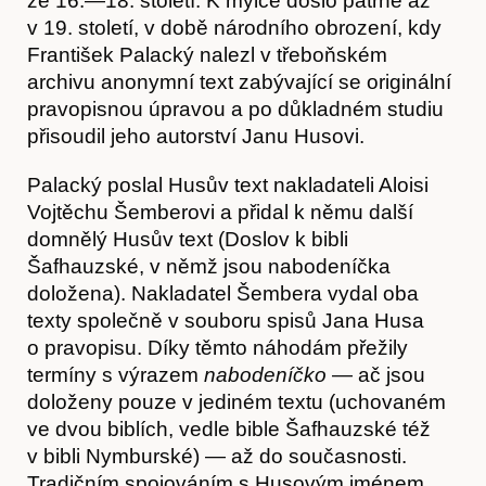
ze 16.—18. století. K mýlce došlo patrně až
v 19. století, v době národního obrození, kdy
František Palacký nalezl v třeboňském
archivu anonymní text zabývající se originální
pravopisnou úpravou a po důkladném studiu
přisoudil jeho autorství Janu Husovi.
Palacký poslal Husův text nakladateli Aloisi
Vojtěchu Šemberovi a přidal k němu další
domnělý Husův text (Doslov k bibli
Akce
Šafhauzské, v němž jsou nabodeníčka
doložena). Nakladatel Šembera vydal oba
texty společně v souboru spisů Jana Husa
o pravopisu. Díky těmto náhodám přežily
termíny s výrazem
nabodeníčko
— ač jsou
doloženy pouze v jediném textu (uchovaném
ve dvou biblích, vedle bible Šafhauzské též
v bibli Nymburské) — až do současnosti.
Tradičním spojováním s Husovým jménem