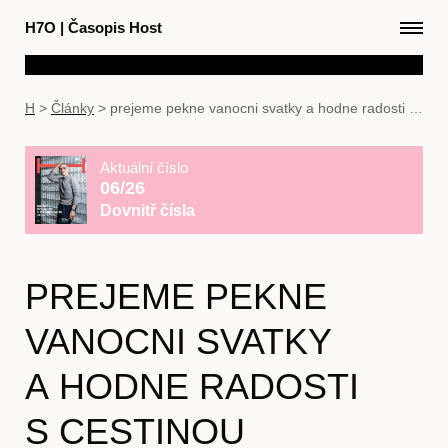
H7O
|
Časopis Host
H
>
Články
>
prejeme pekne vanocni svatky a hodne radosti s cestinou
Aktuální číslo
06/26
Dovnitř čísla
PREJEME PEKNE
VANOCNI SVATKY
A HODNE RADOSTI
S CESTINOU