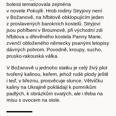
bolesti tematizovala zejména
v novele
Pokojík
. Hrob rodiny Stryjovy není
v Božanově, na hřbitově obklopujícím jeden
z proslavených barokních kostelů. Stryjovi
jsou pohřbeni v Broumově, při východní zdi
hřbitova u dřevěného kostela Panny Marie,
zvenčí obloženého německy psanými letopisy
dávných pohrom. Povodně, kroupy, sucho,
prusko-rakouská válka.
Obchod
V Božanově u jednoho statku je celý živý plot
tvořený kalinou, keřem, jehož rudé plody ještě
i teď, v březnu, prosvěcuje slunce. Větvičku
kaliny na Ukrajině pokládají k pomníkům
padlých, k obrázkům svatých, ale i třeba na
mísu s ovocem na stole.