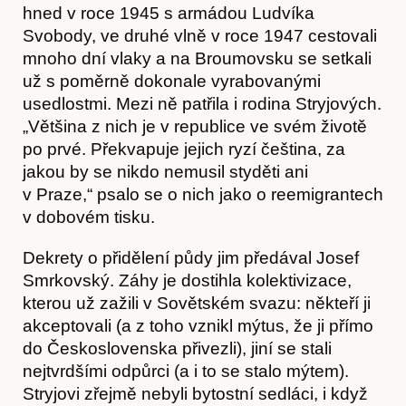
hned v roce 1945 s armádou Ludvíka
Svobody, ve druhé vlně v roce 1947 cestovali
mnoho dní vlaky a na Broumovsku se setkali
už s poměrně dokonale vyrabovanými
usedlostmi. Mezi ně patřila i rodina Stryjových.
„Většina z nich je v republice ve svém životě
po prvé. Překvapuje jejich ryzí čeština, za
jakou by se nikdo nemusil styděti ani
Články
v Praze,“
psalo se o nich jako o reemigrantech
v dobovém tisku.
Dekrety o přidělení půdy jim předával Josef
Smrkovský. Záhy je dostihla kolektivizace,
kterou už zažili v Sovětském svazu: někteří ji
akceptovali (a z toho vznikl mýtus, že ji přímo
do Československa přivezli), jiní se stali
nejtvrdšími odpůrci (a i to se stalo mýtem).
Stryjovi zřejmě nebyli bytostní sedláci, i když