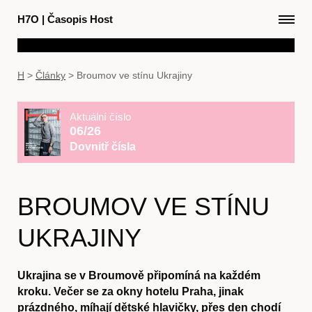
H7O
|
Časopis Host
H
>
Články
>
Broumov ve stínu Ukrajiny
Aktuální číslo
06/26
Dovnitř čísla
BROUMOV VE STÍNU
UKRAJINY
Ukrajina se v Broumově připomíná na každém
kroku. Večer se za okny hotelu Praha, jinak
prázdného, míhají dětské hlavičky, přes den chodí