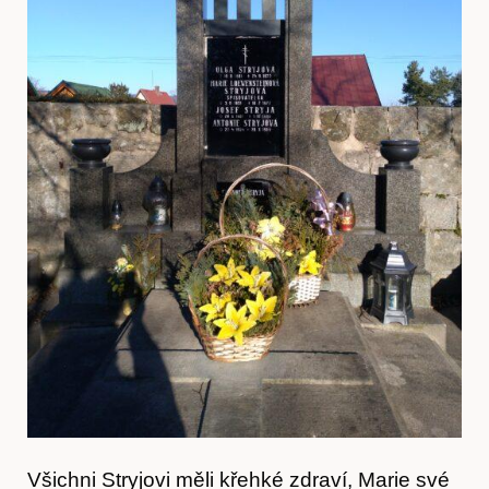
Akce
O nás
Všichni Stryjovi měli křehké zdraví, Marie své