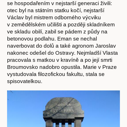
se hospodařením v nejstarší generaci živili:
otec byl na státním statku kočí, nejstarší
Časopis
Václav byl mistrem odborného výcviku
v zemědělském učilišti a později skladníkem
ve skladu obilí, zabil se pádem z půdy na
betonovou podlahu. Eman se nechal
naverbovat do dolů a také agronom Jaroslav
nakonec odešel do Ostravy. Nejmladší Vlasta
pracovala s matkou v kravíně a po její smrti
Broumovsko nadobro opustila. Marie v Praze
vystudovala filozofickou fakultu, stala se
spisovatelkou.
Hostcast