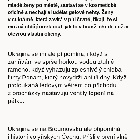
mladé ženy po městě, zastaví se v kosmetické
oficíně a nechají si udělat gelové nehty. Ženy
v cukrárně, která zavírá v půl čtvrté, říkají, že si
možná chtějí omrknout, jak to v branži chodí, než si
otevřou vlastní oficíny.
Ukrajina se mi ale připomíná, i když si
zahřívám ve sprše horkou vodou ztuhlé
rameno, když vyhazuju zplesnivělý chleba
firmy Penam, který nevydrží ani tři dny. Když
profoukaná ledovým větrem po příchodu
z procházky nastavuju ventily topení na
pětku.
Ukrajina se na Broumovsku ale připomíná
i historií volyňských Čechů. Přišli v první vlně