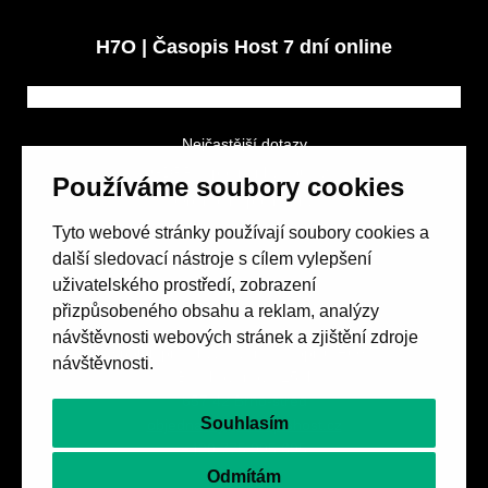
H7O | Časopis Host 7 dní online
Nejčastější dotazy
GDPR a podmínky soutěže
Používáme soubory cookies
Obchodní podmínky
Tyto webové stránky používají soubory cookies a
další sledovací nástroje s cílem vylepšení
uživatelského prostředí, zobrazení
přizpůsobeného obsahu a reklam, analýzy
návštěvnosti webových stránek a zjištění zdroje
Spolek přátel vydávání
časopisu HOST
návštěvnosti.
Beethovenova 25/4
657 42 Brno-střed
Souhlasím
objednavky@casopishost.cz
+420 775 995 695
Odmítám