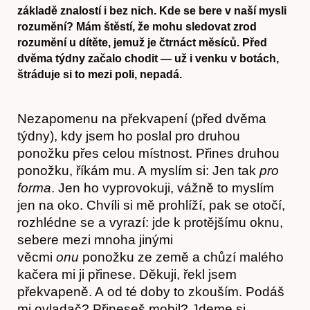
základě znalostí i bez nich. Kde se bere v naší mysli
rozumění? Mám štěstí, že mohu sledovat zrod
rozumění u dítěte, jemuž je čtrnáct měsíců. Před
dvěma týdny začalo chodit — už i venku v botách,
štráduje si to mezi poli, nepadá.
Nezapomenu na překvapení (před dvěma
týdny), kdy jsem ho poslal pro druhou
ponožku přes celou místnost. Přines druhou
ponožku, říkám mu. A myslím si: Jen tak
pro
forma
. Jen ho vyprovokuji, vážně to myslím
jen na oko. Chvíli si mě prohlíží, pak se otočí,
rozhlédne se a vyrazí: jde k protějšímu oknu,
sebere mezi mnoha jinými
věcmi
onu
ponožku ze země a chůzí malého
kačera mi ji přinese. Děkuji, řekl jsem
překvapeně. A od té doby to zkouším. Podáš
mi ovladač? Přineseš mobil? Jdeme si