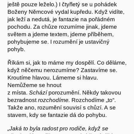
ještě pouze leželo.) I čtyřletý se u pohádek
Boženy Němcové vydal kupředu. Když vidíte,
jak leží a nedutá, je fantazie na pořádném
pochodu. Za chůze rozumíme jinak, jdeme
světem a jdeme textem, jdeme příběhem,
pohybujeme se. I rozumění je ustavičný
pohyb.
Říkám si, jak to máme my dospělí. Co děláme,
když něčemu nerozumíme? Zastavíme se.
Obchod
Kroutíme hlavou. Lámeme si hlavu.
Nemůžeme se hnout
z místa.
Schází
porozumění. Někdy takovou
bezradnost
rozchodíme.
Rozchodíme „to“.
Takže ano, rozumění souvisí s chůzí. A se
stavem, kdy se fantazie dá do pohybu.
„Jaká to byla radost pro rodiče, když se