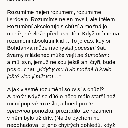
Rozumíme nejen rozumem, rozumíme
i srdcem. Rozumíme nejen myslí, ale i tělem.
Rozumění akceleruje s chůzí a možná je
úplně jiné vleže před usnutím. Když máme na
Akce
rozumění absolutní klid… To je čas, kdy si
Bohdanka může nachystat
pocestní
šat;
švarný mládenec může vejít
se šumotem
;
a můj syn, jemuž nejsou ještě ani čtyři, bude
poslouchat. „
Kdyby mu bylo možná bývalo
ještě více ji milovat…“
A jak vlastně rozumění souvisí s chůzí?
A proč? Když se dítě o něco málo starší než
roční poprvé rozešlo, a hned pro
tu
správnou
ponožku, prozradilo, že rozumění
v něm bylo už dřív. (Ne že bychom ho
O nás
neodhadovali z jeho chytrých pohledů, když