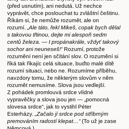
(před usnutím), ani nedutá. Už nechce
Časopis
vyprávět, chce poslouchat tu zvláštní češtinu.
Říkám si, že nemůže rozumět, ale on
rozumí.
„Ale táto, řekl Mikeš, copak bych dělal
s takovou třtinou, dejte mi alespoň sedm
centů železa. — I propánakrále, vždyť takový
sochor ani neuneseš!“
Rozumí, protože
rozumění není jen sčítání slov. O rozumění si
říká tak říkajíc celá situace, buďto malé dítě
rozumí situaci, nebo ne. Rozumíme příběhu,
navzdory tomu, že některým slovům v něm
rozumět nemusíme. Slova jsou vedlejší.
Hostcast
Z pohádek promlouvá srdce vlídné
vypravěčky a slova jsou jen — „pomocná
slovesa srdce“, jak to vystihl Péter
Esterházy.
„Začalo jí srdce pod stříbrným
premováním radostí klepat…“
(To už je zase
Němcová.)