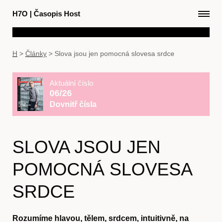
H7O
|
Časopis Host
H
>
Články
>
Slova jsou jen pomocná slovesa srdce
Aktuální číslo
06/26
Dovnitř čísla
SLOVA JSOU JEN
POMOCNÁ SLOVESA
SRDCE
Rozumíme hlavou, tělem, srdcem, intuitivně, na