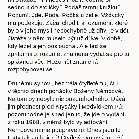
sednout do stoličky? Podáš tamtu knížku?
Rozumí. Jde. Podá. Počká u židle. Vždycky
mu poděkuju. Začal chodit, a rozumění, které
bylo v jeho mysli nepochybně už dřív, je vidět.
Jistěže v něm muselo být už dříve. V době,
kdy ležel a jen poslouchal. Ale teď se
zpřítomnilo: rozumět znamená vydat se pro tu
správnou věc. Rozumět znamená
Články
rozpohybovat se.
Druhému synovi, bezmála čtyřletému, čtu
v těchto dnech pohádky Boženy Němcové.
Na tom by nebylo nic pozoruhodného. Dává
jim přednost před Krysáky i Medvídkem Pú;
pozoruhodné je snad jen to, že jde o vydání
z roku 1968, v němž bylo vyjadřování
Němcové mírně poupraveno. Dnes jsou to
texty tak archaické! Čtyřletý syn ovšem leží