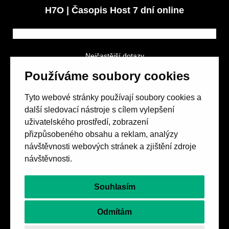
H7O | Časopis Host 7 dní online
Nejčastější dotazy
GDPR a podmínky soutěže
Používáme soubory cookies
Obchodní podmínky
Tyto webové stránky používají soubory cookies a
další sledovací nástroje s cílem vylepšení
uživatelského prostředí, zobrazení
přizpůsobeného obsahu a reklam, analýzy
návštěvnosti webových stránek a zjištění zdroje
Spolek přátel vydávání
časopisu HOST
návštěvnosti.
Beethovenova 25/4
657 42 Brno-střed
Souhlasím
objednavky@casopishost.cz
+420 775 995 695
Odmítám
Revue Host vychází s laskavou finanční podporou