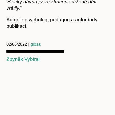
všecky dávno již za ztracené držené děti
vrátily!“
Kontakt
Autor je psycholog, pedagog a autor řady
publikací.
02/06/2022
|
glosa
Zbyněk Vybíral
Předplatné