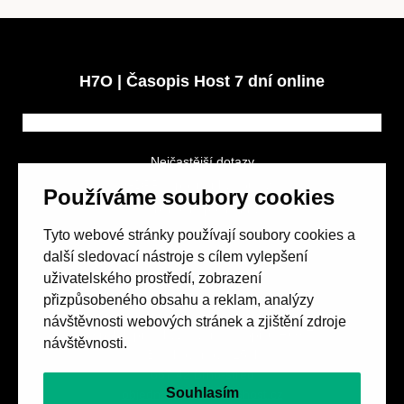
H7O | Časopis Host 7 dní online
Nejčastější dotazy
GDPR a podmínky soutěže
Používáme soubory cookies
Obchodní podmínky
Tyto webové stránky používají soubory cookies a
další sledovací nástroje s cílem vylepšení
uživatelského prostředí, zobrazení
přizpůsobeného obsahu a reklam, analýzy
návštěvnosti webových stránek a zjištění zdroje
Spolek přátel vydávání
časopisu HOST
návštěvnosti.
Beethovenova 25/4
657 42 Brno-střed
Souhlasím
objednavky@casopishost.cz