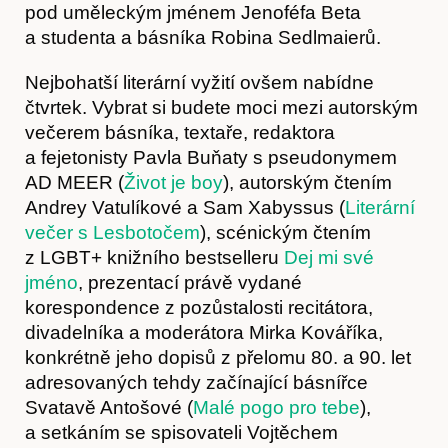
pod uměleckým jménem Jenoféfa Beta
O nás
a studenta a básníka Robina Sedlmaierů.
Nejbohatší literární vyžití ovšem nabídne
čtvrtek. Vybrat si budete moci mezi autorským
večerem básníka, textaře, redaktora
a fejetonisty Pavla Buňaty s pseudonymem
AD MEER (
Život je boy
), autorským čtením
Andrey Vatulíkové a Sam Xabyssus (
Literární
večer s Lesbotočem
), scénickým čtením
z LGBT+ knižního bestselleru
Dej mi své
jméno
, prezentací právě vydané
korespondence z pozůstalosti recitátora,
divadelníka a moderátora Mirka Kováříka,
konkrétně jeho dopisů z přelomu 80. a 90. let
Obchod
adresovaných tehdy začínající básnířce
Svatavě Antošové (
Malé pogo pro tebe
),
a setkáním se spisovateli Vojtěchem