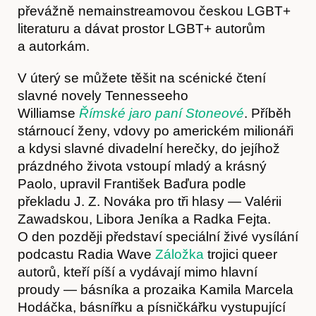
převážně nemainstreamovou českou LGBT+
literaturu a dávat prostor LGBT+ autorům
a autorkám.
V úterý se můžete těšit na scénické čtení
slavné novely Tennesseeho
Akce
Williamse
Římské jaro paní Stoneové
. Příběh
stárnoucí ženy, vdovy po americkém milionáři
a kdysi slavné divadelní herečky, do jejíhož
prázdného života vstoupí mladý a krásný
Paolo, upravil František Baďura podle
překladu J. Z. Nováka pro tři hlasy — Valérii
Zawadskou, Libora Jeníka a Radka Fejta.
O den později představí speciální živé vysílání
podcastu Radia Wave
Záložka
trojici queer
autorů, kteří píší a vydávají mimo hlavní
proudy — básníka a prozaika Kamila Marcela
Hodáčka, básnířku a písničkářku vystupující