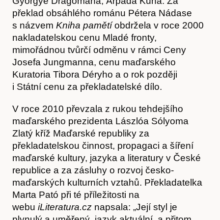
Györgye Dragomána, Árpáda Kuna. Za
překlad obsáhlého románu Pétera Nádase
Články
s názvem
Kniha pamětí
obdržela v roce 2000
nakladatelskou cenu Mladé fronty,
mimořádnou tvůrčí odměnu v rámci Ceny
Josefa Jungmanna, cenu maďarského
Kuratoria Tibora Déryho a o rok později
i Státní cenu za překladatelské dílo.
V roce 2010 převzala z rukou tehdejšího
maďarského prezidenta Lászlóa Sólyoma
Zlatý kříž Maďarské republiky za
překladatelskou činnost, propagaci a šíření
maďarské kultury, jazyka a literatury v České
republice a za zásluhy o rozvoj česko-
Časopis
maďarských kulturních vztahů. Překladatelka
Marta Pató při té příležitosti na
webu
iLiteratura.cz
napsala: „Její styl je
plynulý a uměřený, jazyk aktuální, a přitom