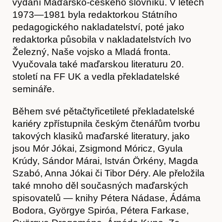
vydání Maďarsko-českého slovníku. V letech
1973—1981 byla redaktorkou Státního
pedagogického nakladatelství, poté jako
redaktorka působila v nakladatelstvích Ivo
Železný, Naše vojsko a Mladá fronta.
Vyučovala také maďarskou literaturu 20.
století na FF UK a vedla překladatelské
semináře.
Během své pětačtyřicetileté překladatelské
kariéry zpřístupnila českým čtenářům tvorbu
takových klasiků maďarské literatury, jako
jsou Mór Jókai, Zsigmond Móricz, Gyula
Krúdy, Sándor Márai, István Örkény, Magda
Szabó, Anna Jókai či Tibor Déry. Ale přeložila
také mnoho děl současných maďarských
spisovatelů — knihy Pétera Nádase, Ádáma
Bodora, Györgye Spiróa, Pétera Farkase,