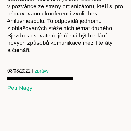
v pozvánce ze strany organizátorů, kteří si pro
připravovanou konferenci zvolili heslo
#mluvmespolu. To odpovídá jednomu
z ohlašovaných stěžejních témat druhého
Sjezdu spisovatelů, jímž má být hledání
Předplatné
nových způsobů komunikace mezi literáty
a čtenáři.
08/08/2022
|
zprávy
Petr Nagy