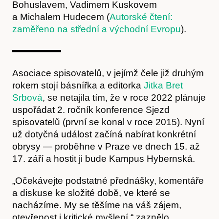
Bohuslavem, Vadimem Kuskovem
a Michalem Hudecem (
Autorské čtení:
zaměřeno na střední a východní Evropu
).
Asociace spisovatelů, v jejímž čele již druhým
rokem stojí básnířka a editorka
Jitka Bret
Srbová
, se netajila tím, že v roce 2022 plánuje
uspořádat 2. ročník konference Sjezd
spisovatelů (první se konal v roce 2015). Nyní
Kontakt
už dotyčná událost začíná nabírat konkrétní
obrysy — proběhne v Praze ve dnech 15. až
17. září a hostit ji bude Kampus Hybernská.
„Očekávejte podstatné přednášky, komentáře
a diskuse ke složité době, ve které se
nacházíme. My se těšíme na váš zájem,
otevřenost i kritické myšlení,“ zaznělo