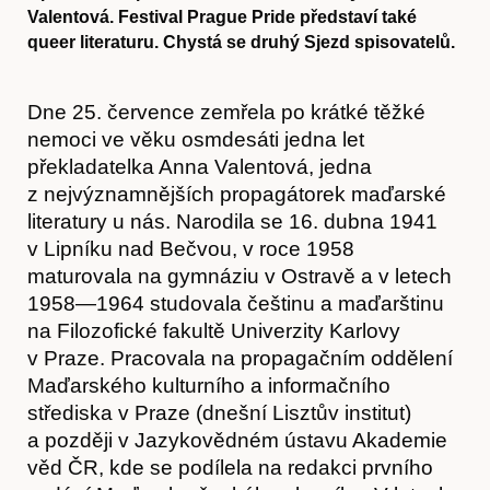
Valentová. Festival Prague Pride představí také
queer literaturu. Chystá se druhý Sjezd spisovatelů.
Dne 25. července zemřela po krátké těžké
nemoci ve věku osmdesáti jedna let
překladatelka Anna Valentová, jedna
z nejvýznamnějších propagátorek maďarské
literatury u nás. Narodila se 16. dubna 1941
v Lipníku nad Bečvou, v roce 1958
maturovala na gymnáziu v Ostravě a v letech
1958—1964 studovala češtinu a maďarštinu
na Filozofické fakultě Univerzity Karlovy
v Praze. Pracovala na propagačním oddělení
Maďarského kulturního a informačního
střediska v Praze (dnešní Lisztův institut)
a později v Jazykovědném ústavu Akademie
věd ČR, kde se podílela na redakci prvního