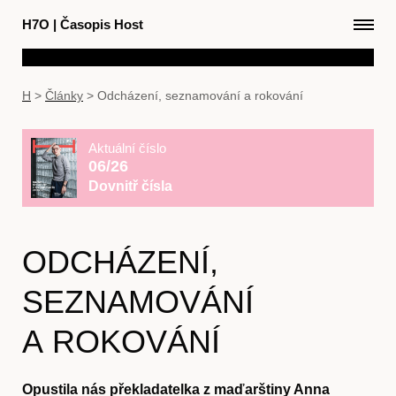
H7O
|
Časopis Host
H
>
Články
>
Odcházení, seznamování a rokování
Aktuální číslo
06/26
Dovnitř čísla
ODCHÁZENÍ,
SEZNAMOVÁNÍ
A ROKOVÁNÍ
Opustila nás překladatelka z maďarštiny Anna