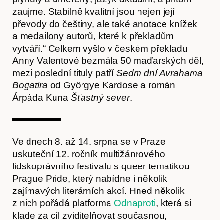
zaujme. Stabilně kvalitní jsou nejen její
převody do češtiny, ale také anotace knížek
a medailony autorů, které k překladům
vytváří.“ Celkem vyšlo v českém překladu
Anny Valentové bezmála 50 maďarských děl,
mezi poslední tituly patří
Sedm dní Avrahama
Bogatira
od Györgye Kardose a román
Árpáda Kuna
Šťastný sever
.
Hostcast
Ve dnech 8. až 14. srpna se v Praze
uskuteční 12. ročník multižánrového
lidskoprávního festivalu s queer tematikou
Prague Pride, který nabídne i několik
zajímavých literárních akcí. Hned několik
z nich pořádá platforma
Odnaproti
, která si
klade za cíl zviditelňovat současnou,