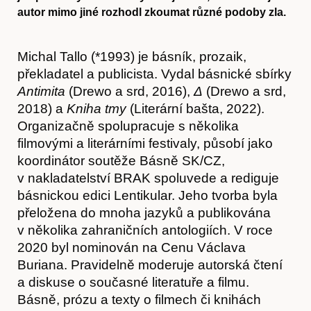
autor mimo jiné rozhodl zkoumat různé podoby zla.
Michal Tallo (*1993) je básník, prozaik,
překladatel a publicista. Vydal básnické sbírky
Antimita
(Drewo a srd, 2016),
Δ
(Drewo a srd,
2018) a
Kniha tmy
(Literární bašta, 2022).
Organizačně spolupracuje s několika
filmovými a literárními festivaly, působí jako
koordinátor soutěže Básně SK/CZ,
v nakladatelství BRAK spoluvede a rediguje
básnickou edici Lentikular. Jeho tvorba byla
přeložena do mnoha jazyků a publikována
v několika zahraničních antologiích. V roce
2020 byl nominován na Cenu Václava
Buriana. Pravidelně moderuje autorská čtení
a diskuse o současné literatuře a filmu.
Básně, prózu a texty o filmech či knihách