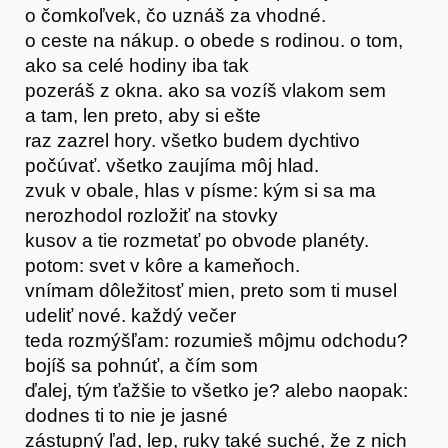
o čomkoľvek, čo uznáš za vhodné.
o ceste na nákup. o obede s rodinou. o tom,
Hostcast
ako sa celé hodiny iba tak
pozeráš z okna. ako sa vozíš vlakom sem
a tam, len preto, aby si ešte
raz zazrel hory. všetko budem dychtivo
počúvať. všetko zaujíma môj hlad.
zvuk v obale, hlas v písme: kým si sa ma
nerozhodol rozložiť na stovky
kusov a tie rozmetať po obvode planéty.
potom: svet v kôre a kameňoch.
vnímam dôležitosť mien, preto som ti musel
udeliť nové. každý večer
teda rozmýšľam: rozumieš môjmu odchodu?
bojíš sa pohnúť, a čím som
ďalej, tým ťažšie to všetko je? alebo naopak:
dodnes ti to nie je jasné
zástupný ľad, lep, ruky také suché, že z nich