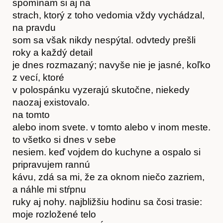
spomínam si aj na
strach, ktorý z toho vedomia vždy vychádzal,
na pravdu
som sa však nikdy nespýtal. odvtedy prešli
roky a každý detail
je dnes rozmazaný; navyše nie je jasné, koľko
z vecí, ktoré
v polospánku vyzerajú skutočne, niekedy
naozaj existovalo.
na tomto
alebo inom svete. v tomto alebo v inom meste.
to všetko si dnes v sebe
nesiem. keď vojdem do kuchyne a ospalo si
pripravujem rannú
kávu, zdá sa mi, že za oknom niečo zazriem,
a náhle mi stŕpnu
ruky aj nohy. najbližšiu hodinu sa čosi trasie:
moje rozložené telo