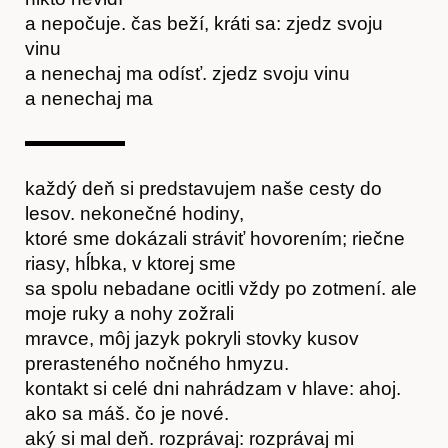
a nepočuje. čas beží, kráti sa: zjedz svoju
vinu
Časopis
a nenechaj ma odísť. zjedz svoju vinu
a nenechaj ma
každý deň si predstavujem naše cesty do
lesov. nekonečné hodiny,
ktoré sme dokázali stráviť hovorením; riečne
riasy, hĺbka, v ktorej sme
sa spolu nebadane ocitli vždy po zotmení. ale
moje ruky a nohy zožrali
mravce, môj jazyk pokryli stovky kusov
prerasteného nočného hmyzu.
kontakt si celé dni nahrádzam v hlave: ahoj.
ako sa máš. čo je nové.
aký si mal deň. rozprávaj: rozprávaj mi