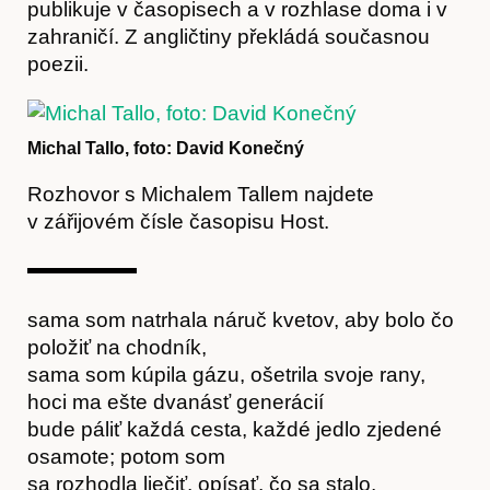
publikuje v časopisech a v rozhlase doma i v
zahraničí. Z angličtiny překládá současnou
poezii.
Michal Tallo, foto: David Konečný
Rozhovor s Michalem Tallem najdete
v zářijovém čísle časopisu Host.
sama som natrhala náruč kvetov, aby bolo čo
položiť na chodník,
sama som kúpila gázu, ošetrila svoje rany,
hoci ma ešte dvanásť generácií
bude páliť každá cesta, každé jedlo zjedené
osamote; potom som
sa rozhodla liečiť, opísať, čo sa stalo,