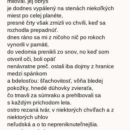
Kontakt
miloval. jej obrys
je dodnes vypálený na stenách niekoľkých
miest po celej planéte,
presné črty však zmizli vo chvíli, keď sa
rozhodla prepadnúť.
dnes ráno sa mi z ničoho nič po rokoch
vynorili v pamäti,
do vedomia prenikli zo snov, no keď som
otvoril oči, boli opäť
nenávratne preč. ostali iba dojmy z hranice
medzi spánkom
a bdelosťou: šľachovitosť, vôňa bledej
pokožky, hnedé dúhovky zvieraťa,
čo tmavli za súmraku a prehlbovali sa
s každým príchodom leta.
ostro rezaná tvár, v niektorých chvíľach a z
niektorých uhlov
neľudská a o to nepreniknuteľnejšia.
Předplatné