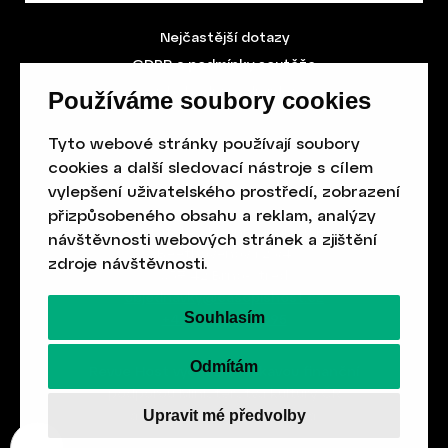
Nejčastější dotazy
GDPR a podmínky soutěže
Obchodní podmínky
Používáme soubory cookies
Tyto webové stránky používají soubory
cookies a další sledovací nástroje s cílem
vylepšení uživatelského prostředí, zobrazení
přizpůsobeného obsahu a reklam, analýzy
Spolek přátel vydávání
časopisu HOST
návštěvnosti webových stránek a zjištění
Beethovenova 25/4
zdroje návštěvnosti.
657 42 Brno-střed
objednavky@casopishost.cz
Souhlasím
+420 775 995 695
Odmítám
Revue Host vychází s laskavou finanční
podporou Ministerstva kultury ČR
a statutárního města Brna.
Upravit mé předvolby