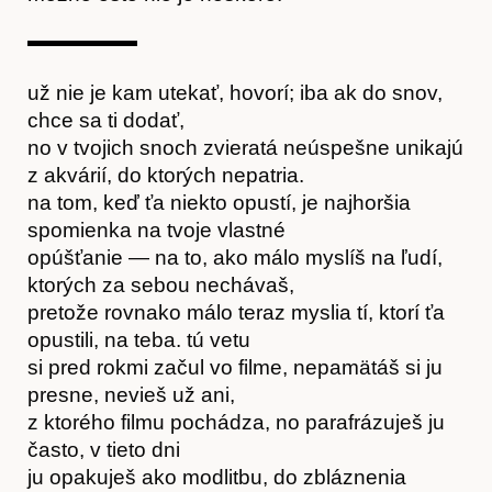
O nás
už nie je kam utekať, hovorí; iba ak do snov,
chce sa ti dodať,
no v tvojich snoch zvieratá neúspešne unikajú
z akvárií, do ktorých nepatria.
na tom, keď ťa niekto opustí, je najhoršia
spomienka na tvoje vlastné
opúšťanie — na to, ako málo myslíš na ľudí,
ktorých za sebou nechávaš,
pretože rovnako málo teraz myslia tí, ktorí ťa
opustili, na teba. tú vetu
si pred rokmi začul vo filme, nepamätáš si ju
presne, nevieš už ani,
z ktorého filmu pochádza, no parafrázuješ ju
často, v tieto dni
ju opakuješ ako modlitbu, do zbláznenia