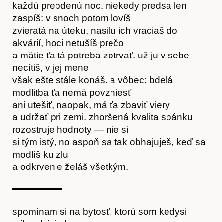
každú prebdenú noc. niekedy predsa len
Obchod
zaspíš: v snoch potom lovíš
zvieratá na úteku, nasilu ich vraciaš do
akvárií, hoci netušíš prečo
a mätie ťa tá potreba zotrvať. už ju v sebe
necítiš, v jej mene
však ešte stále konáš. a vôbec: bdelá
modlitba ťa nemá povzniesť
ani utešiť, naopak, má ťa zbaviť viery
a udržať pri zemi. zhoršená kvalita spánku
rozostruje hodnoty — nie si
si tým istý, no aspoň sa tak obhajuješ, keď sa
modlíš ku zlu
a odkrvenie želáš všetkým.
spomínam si na bytosť, ktorú som kedysi