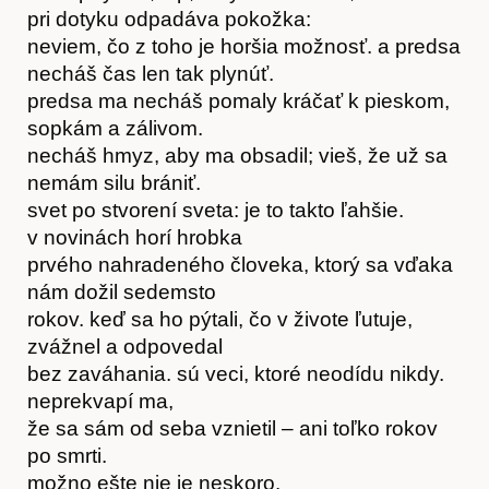
pri dotyku odpadáva pokožka:
Akce
neviem, čo z toho je horšia možnosť. a predsa
necháš čas len tak plynúť.
predsa ma necháš pomaly kráčať k pieskom,
sopkám a zálivom.
necháš hmyz, aby ma obsadil; vieš, že už sa
nemám silu brániť.
svet po stvorení sveta: je to takto ľahšie.
v novinách horí hrobka
prvého nahradeného človeka, ktorý sa vďaka
nám dožil sedemsto
rokov. keď sa ho pýtali, čo v živote ľutuje,
zvážnel a odpovedal
bez zaváhania. sú veci, ktoré neodídu nikdy.
neprekvapí ma,
že sa sám od seba vznietil – ani toľko rokov
po smrti.
možno ešte nie je neskoro.