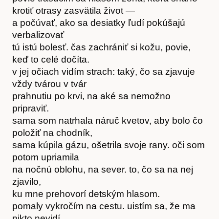
krotiť otrasy zasvätila život —
a počúvať, ako sa desiatky ľudí pokúšajú
Články
verbalizovať
tú istú bolesť. čas zachrániť si kožu, povie,
keď to celé dočíta.
v jej očiach vidím strach: taký, čo sa zjavuje
vždy tvárou v tvár
prahnutiu po krvi, na aké sa nemožno
pripraviť.
sama som natrhala náruč kvetov, aby bolo čo
položiť na chodník,
sama kúpila gázu, ošetrila svoje rany. oči som
potom upriamila
na nočnú oblohu, na sever. to, čo sa na nej
zjavilo,
ku mne prehovorí detským hlasom.
pomaly vykročím na cestu. uistím sa, že ma
nikto nevidí