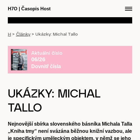
H7O
|
Časopis Host
H
>
Články
>
Ukázky: Michal Tallo
Aktuální číslo
06/26
Dovnitř čísla
UKÁZKY: MICHAL
TALLO
Nejnovější sbírka slovenského básníka Michala Talla
„Kniha tmy“ není svázána běžnou knižní vazbou, ale
je specifickým uměleckým objektem, v němž se jeho