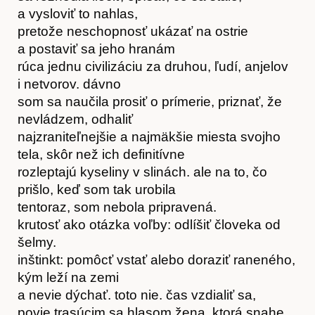
a vysloviť to nahlas,
pretože neschopnosť ukázať na ostrie
a postaviť sa jeho hranám
rúca jednu civilizáciu za druhou, ľudí, anjelov
i netvorov. dávno
som sa naučila prosiť o prímerie, priznať, že
nevládzem, odhaliť
najzraniteľnejšie a najmäkšie miesta svojho
tela, skôr než ich definitívne
rozleptajú kyseliny v slinách. ale na to, čo
prišlo, keď som tak urobila
tentoraz, som nebola pripravená.
krutosť ako otázka voľby: odlíšiť človeka od
šelmy.
inštinkt: pomôcť vstať alebo doraziť raneného,
kým leží na zemi
a nevie dýchať. toto nie. čas vzdialiť sa,
povie trasúcim sa hlasom žena, ktorá snahe