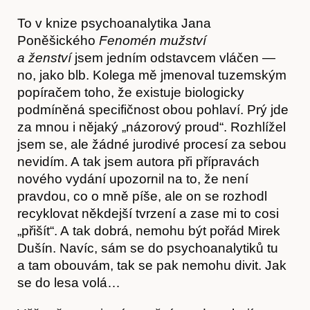
To v knize psychoanalytika Jana
Poněšického
Fenomén mužství
a ženství
jsem jedním odstavcem vláčen —
no, jako blb. Kolega mě jmenoval tuzemským
popíračem toho, že existuje biologicky
podmíněná specifičnost obou pohlaví. Prý jde
za mnou i nějaký „názorový proud“. Rozhlížel
jsem se, ale žádné jurodivé procesí za sebou
nevidím. A tak jsem autora při přípravách
nového vydání upozornil na to, že není
Akce
pravdou, co o mně píše, ale on se rozhodl
recyklovat někdejší tvrzení a zase mi to cosi
„přišít“. A tak dobrá, nemohu být pořád Mirek
Dušín. Navíc, sám se do psychoanalytiků tu
a tam obouvám, tak se pak nemohu divit. Jak
se do lesa volá…