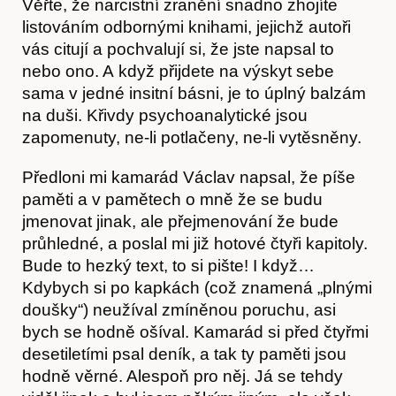
Věřte, že narcistní zranění snadno zhojíte
listováním odbornými knihami, jejichž autoři
vás citují a pochvalují si, že jste napsal to
nebo ono. A když přijdete na výskyt sebe
sama v jedné insitní básni, je to úplný balzám
O nás
na duši. Křivdy psychoanalytické jsou
zapomenuty, ne-li potlačeny, ne-li vytěsněny.
Předloni mi kamarád Václav napsal, že píše
paměti a v pamětech o mně že se budu
jmenovat jinak, ale přejmenování že bude
průhledné, a poslal mi již hotové čtyři kapitoly.
Bude to hezký text, to si pište! I když…
Kdybych si po kapkách (což znamená „plnými
doušky“) neužíval zmíněnou poruchu, asi
bych se hodně ošíval. Kamarád si před čtyřmi
desetiletími psal deník, a tak ty paměti jsou
Obchod
hodně věrné. Alespoň pro něj. Já se tehdy