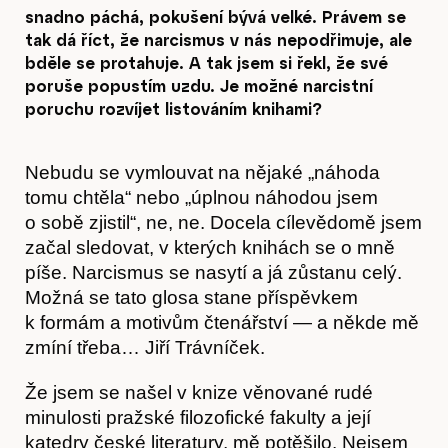
snadno páchá, pokušení bývá velké. Právem se
tak dá říct, že narcismus v nás nepodřimuje, ale
bděle se protahuje. A tak jsem si řekl, že své
poruše popustím uzdu. Je možné narcistní
poruchu rozvíjet listováním knihami?
Nebudu se vymlouvat na nějaké „náhoda
tomu chtěla“ nebo „úplnou náhodou jsem
o sobě zjistil“, ne, ne. Docela cílevědomě jsem
začal sledovat, v kterých knihách se o mně
píše. Narcismus se nasytí a já zůstanu celý.
Možná se tato glosa stane příspěvkem
k formám a motivům čtenářství — a někde mě
zmíní třeba… Jiří Trávníček.
Že jsem se našel v knize věnované rudé
minulosti pražské filozofické fakulty a její
katedry české literatury, mě potěšilo. Nejsem