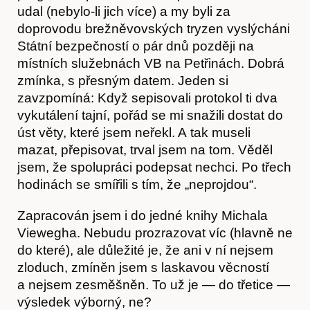
udal (nebylo-li jich více) a my byli za
doprovodu brežněvovských tryzen vyslýcháni
Státní bezpečností o pár dnů později na
místních služebnách VB na Petřinách. Dobrá
zmínka, s přesným datem. Jeden si
Časopis
zavzpomíná: Když sepisovali protokol ti dva
vykutálení tajní, pořád se mi snažili dostat do
úst věty, které jsem neřekl. A tak museli
mazat, přepisovat, trval jsem na tom. Věděl
jsem, že spolupráci podepsat nechci. Po třech
hodinách se smířili s tím, že „neprojdou“.
Zapracován jsem i do jedné knihy Michala
Viewegha. Nebudu prozrazovat víc (hlavně ne
do které), ale důležité je, že ani v ní nejsem
zloduch, zmíněn jsem s laskavou věcností
a nejsem zesměšněn. To už je — do třetice —
Hostcast
výsledek výborný, ne?