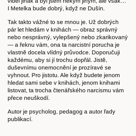
viděl jinak a byl jsem někým jiným, ale však…
I Metelka bude dobrý, když ne Dušín.
Tak takto vážné to se mnou je. Už dobrých
pár let hledám v knihách — obraz správný
nebo nesprávný, vylepšený nebo zkarikovaný
— a řeknu vám, ona ta narcistní porucha je
vlastně docela vlídný průvodce. Doporučuji
každému, aby si jí trochu dopřál. Jistě,
duševnímu onemocnění je prozíravé se
vyhnout. Pro jistotu. Ale když budete jenom
Kontakt
hledat sami sebe v knihách, jenom knihami
listovat, ta trocha čtenářského narcismu vám
přece neuškodí.
Autor je psycholog, pedagog a autor řady
publikací.