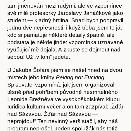
tam jmenován mezi rudými, ale ve vzpomínce
své milé profesorky Jaroslavy Janáčkové jako
student — kladný hrdina. Snad bych poopravil
jednu dvě nepřesnosti, i když třeba jsem to já,
kdo si pamatuje některé detaily špatně, ale
podstata je někde jinde: vzpomínka uznávané
vyučující mě dojala. A zkuste se dojmout nad
sebou! Už „v tom“ jedete.
U Jakuba Šofara jsem se našel hned na dvou
místech jeho knihy
Peking not Fucking
.
Články
Spisovatel vzpomíná, jak jsem organizoval
těsně před pohřbem původně nesmrtelného
Leonida Brežněva ve vysokoškolském klubu
Iuridica kulturní večer a on tam zazpíval: „Žďár
nad Sázavou, Žďár nad Sázavou —
neprojdou!“ Ten nevinný verš stačil, aby náš
program neprošel. Jeden spolužák nás totiž