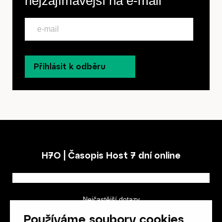
nejzajímavější na
e-mail
Přihlásit k odběru
H7O | Časopis Host 7 dní online
Nejčastější dotazy
GDPR a podmínky soutěže
Používáme soubory cookies