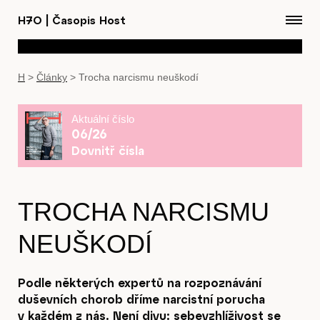
H7O
|
Časopis Host
H
>
Články
>
Trocha narcismu neuškodí
Aktuální číslo
06/26
Dovnitř čísla
TROCHA NARCISMU
NEUŠKODÍ
Podle některých expertů na rozpoznávání
duševních chorob dříme narcistní porucha
v každém z nás. Není divu: sebevzhlíživost se