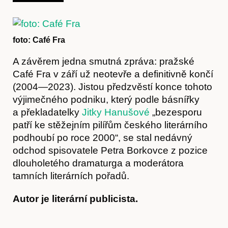
foto: Café Fra
A závěrem jedna smutná zpráva: pražské
Café Fra v září už neotevře a definitivně končí
Obchod
(2004—2023). Jistou předzvěstí konce tohoto
výjimečného podniku, který podle básnířky
a překladatelky
Jitky Hanušové
„bezesporu
patří ke stěžejním pilířům českého literárního
podhoubí po roce 2000“, se stal nedávný
odchod spisovatele Petra Borkovce z pozice
dlouholetého dramaturga a moderátora
tamních literárních pořadů.
Autor je literární publicista.
Kontakt