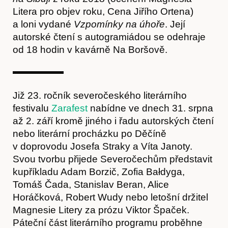
Litera pro objev roku, Cena Jiřího Ortena)
a loni vydané
Vzpomínky na úhoře
. Její
autorské čtení s autogramiádou se odehraje
od 18 hodin v kavárně Na Boršově.
Již 23. ročník severočeského literárního
festivalu
Zarafest
nabídne ve dnech 31. srpna
až 2. září kromě jiného i řadu autorských čtení
Hostcast
nebo literární procházku po Děčíně
v doprovodu Josefa Straky a Víta Janoty.
Svou tvorbu přijede Severočechům představit
kupříkladu Adam Borzič, Zofia Bałdyga,
Tomáš Čada, Stanislav Beran, Alice
Horáčková, Robert Wudy nebo letošní držitel
Magnesie Litery za prózu Viktor Špaček.
Páteční část literárního programu proběhne