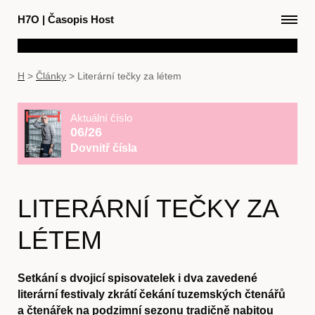
H7O
|
Časopis Host
H
>
Články
>
Literární tečky za létem
Aktuální číslo
06/26
Dovnitř čísla
LITERÁRNÍ TEČKY ZA
LÉTEM
Setkání s dvojicí spisovatelek i dva zavedené
literární festivaly zkrátí čekání tuzemských čtenářů
a čtenářek na podzimní sezonu tradičně nabitou