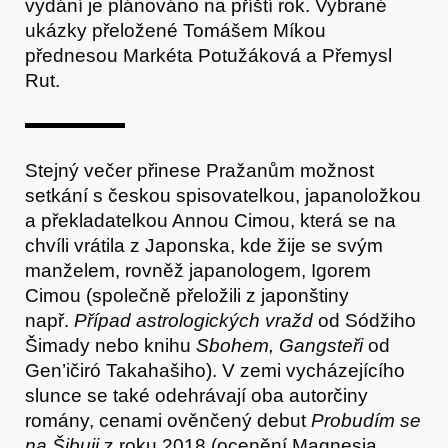
vydání je plánováno na příští rok. Vybrané
ukázky přeložené Tomášem Míkou
přednesou Markéta Potužáková a Přemysl
Rut.
Články
Stejný večer přinese Pražanům možnost
setkání s českou spisovatelkou, japanoložkou
a překladatelkou Annou Cimou, která se na
chvíli vrátila z Japonska, kde žije se svým
manželem, rovněž japanologem, Igorem
Cimou (společně přeložili z japonštiny
např.
Případ astrologických vražd
od Sódžiho
Šimady nebo knihu
Sbohem, Gangsteři
od
Gen’ičiró Takahašiho). V zemi vycházejícího
slunce se také odehrávají oba autorčiny
romány, cenami ověnčený debut
Probudím se
Časopis
na Šibuji
z roku 2018 (ocenění Magnesia