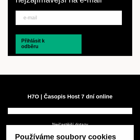
Přihlásit k
odběru
H7O | Časopis Host 7 dní online
Nejčastější dotazy
GDPR a podmínky soutěže
Používáme soubory cookies