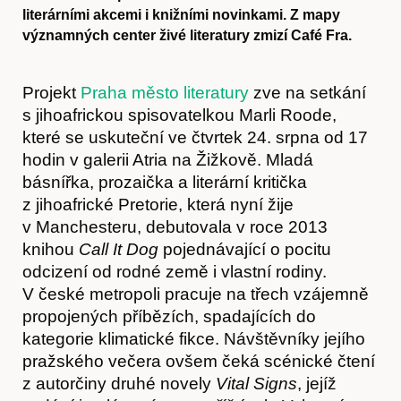
literárními akcemi i knižními novinkami. Z mapy
významných center živé literatury zmizí Café Fra.
Projekt
Praha město literatury
zve na setkání
s jihoafrickou spisovatelkou Marli Roode,
které se uskuteční ve čtvrtek 24. srpna od 17
hodin v galerii Atria na Žižkově. Mladá
básnířka, prozaička a literární kritička
z jihoafrické Pretorie, která nyní žije
v Manchesteru, debutovala v roce 2013
knihou
Call It Dog
pojednávající o pocitu
odcizení od rodné země i vlastní rodiny.
V české metropoli pracuje na třech vzájemně
propojených příbězích, spadajících do
kategorie klimatické fikce. Návštěvníky jejího
pražského večera ovšem čeká scénické čtení
z autorčiny druhé novely
Vital Signs
, jejíž