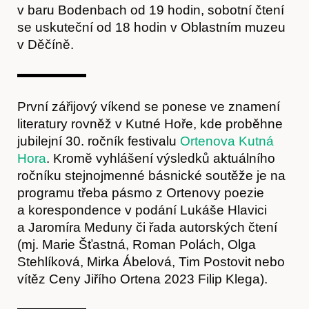
v baru Bodenbach od 19 hodin, sobotní čtení
se uskuteční od 18 hodin v Oblastním muzeu
Akce
v Děčíně.
První zářijový víkend se ponese ve znamení
literatury rovněž v Kutné Hoře, kde proběhne
jubilejní 30. ročník festivalu
Ortenova Kutná
Hora
. Kromě vyhlášení výsledků aktuálního
ročníku stejnojmenné básnické soutěže je na
programu třeba pásmo z Ortenovy poezie
a korespondence v podání Lukáše Hlavici
a Jaromíra Meduny či řada autorských čtení
O nás
(mj. Marie Šťastná, Roman Polách, Olga
Stehlíková, Mirka Ábelová, Tim Postovit nebo
vítěz Ceny Jiřího Ortena 2023 Filip Klega).