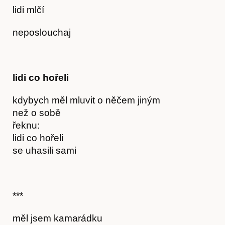
lidi mlčí
neposlouchaj
lidi co hořeli
kdybych měl mluvit o něčem jiným
než o sobě
řeknu:
lidi co hořeli
se uhasili sami
Články
***
měl jsem kamarádku