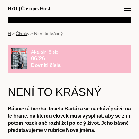
H7O
|
Časopis Host
H
>
Články
>
Není to krásný
Aktuální číslo
06/26
Dovnitř čísla
NENÍ TO KRÁSNÝ
Básnická tvorba Josefa Bartáka se nachází právě na
té hraně, na kterou člověk musí vyšplhat, aby se z ní
potom rozeklaně rozhlížel po celý život. Jeho básně
představujeme v rubrice Nová jména.