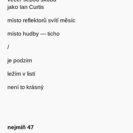
jako Ian Curtis
místo reflektorů svítí měsíc
místo hudby — ticho
/
je podzim
Hostcast
ležím v listí
není to krásný
nejmíň 47