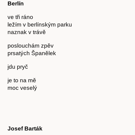
Berlín
ve tři ráno
ležím v berlínským parku
naznak v trávě
poslouchám zpěv
prsatých Španělek
jdu pryč
je to na mě
moc veselý
Předplatné
Josef Barták