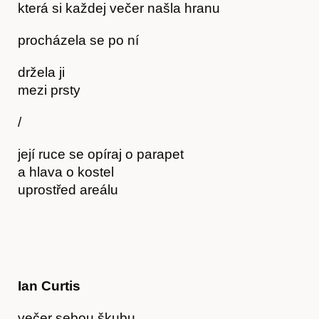
která si každej večer našla hranu
procházela se po ní
držela ji
mezi prsty
/
její ruce se opíraj o parapet
a hlava o kostel
Časopis
uprostřed areálu
Ian Curtis
večer sebou škubu