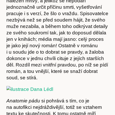
nalezen mrtvý, a jelikož se nepodaří
jednoznačně určit příčinu smrti, vyšetřování
pracuje i s verzí, že šlo o vraždu. Spisovatelce
nezbývá než se před soudem hájit, že svého
muže nezabila, a během toho odkrývat detaily
ze svého soukromí tak, jak to doposud dělala
jen v knihách; média mají jasno: celý proces
je jako její nový román! Ostatně v románu
i u soudu jde o to dobrat se pravdy, a žaloba
dokonce v jednu chvíli cituje z jejích starších
děl. Rozdíl mezi vnitřní pravdou, po níž se pídí
román, a tou vnější, které se snaží dobrat
soud, se stírá.
Anatomie pádu
si pohrává s tím, co je
na autofikci nejdráždivější, totiž se vztahem
textu ke skutečnosti. K tomu ostatně míří