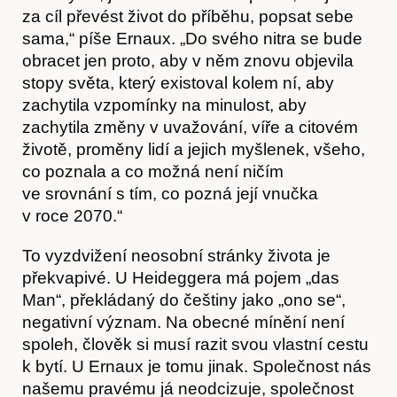
Kontakt
za cíl převést život do příběhu, popsat sebe
sama,“ píše Ernaux. „Do svého nitra se bude
obracet jen proto, aby v něm znovu objevila
stopy světa, který existoval kolem ní, aby
zachytila vzpomínky na minulost, aby
zachytila změny v uvažování, víře a citovém
životě, proměny lidí a jejich myšlenek, všeho,
co poznala a co možná není ničím
ve srovnání s tím, co pozná její vnučka
v roce 2070.“
To vyzdvižení neosobní stránky života je
překvapivé. U Heideggera má pojem „das
Man“, překládaný do češtiny jako „ono se“,
negativní význam. Na obecné mínění není
spoleh, člověk si musí razit svou vlastní cestu
k bytí. U Ernaux je tomu jinak. Společnost nás
našemu pravému já neodcizuje, společnost