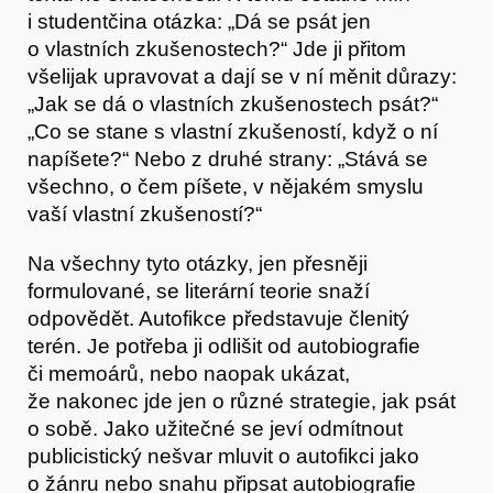
i studentčina otázka: „Dá se psát jen
o vlastních zkušenostech?“ Jde ji přitom
všelijak upravovat a dají se v ní měnit důrazy:
„Jak se dá o vlastních zkušenostech psát?“
„Co se stane s vlastní zkušeností, když o ní
napíšete?“ Nebo z druhé strany: „Stává se
všechno, o čem píšete, v nějakém smyslu
vaší vlastní zkušeností?“
Na všechny tyto otázky, jen přesněji
formulované, se literární teorie snaží
odpovědět. Autofikce představuje členitý
terén. Je potřeba ji odlišit od autobiografie
či memoárů, nebo naopak ukázat,
že nakonec jde jen o různé strategie, jak psát
o sobě. Jako užitečné se jeví odmítnout
publicistický nešvar mluvit o autofikci jako
o žánru nebo snahu připsat autobiografie