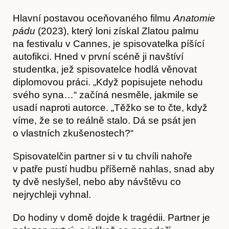
Hlavní postavou oceňovaného filmu
Anatomie
pádu
(2023), který loni získal Zlatou palmu
na festivalu v Cannes, je spisovatelka píšící
autofikci. Hned v první scéně ji navštíví
studentka, jež spisovatelce hodlá věnovat
diplomovou práci. „Když popisujete nehodu
svého syna…“ začíná nesměle, jakmile se
usadí naproti autorce. „Těžko se to čte, když
víme, že se to reálně stalo. Dá se psát jen
o vlastních zkušenostech?“
Spisovatelčin partner si v tu chvíli nahoře
v patře pustí hudbu příšerně nahlas, snad aby
ty dvě neslyšel, nebo aby návštěvu co
nejrychleji vyhnal.
Do hodiny v domě dojde k tragédii. Partner je