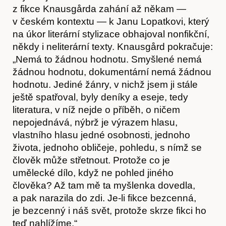
z fikce Knausgårda zahání až někam —
v českém kontextu — k Janu Lopatkovi, který
na úkor literární stylizace obhajoval nonfikční,
někdy i neliterární texty. Knausgård pokračuje:
„Nemá to žádnou hodnotu. Smyšlené nemá
žádnou hodnotu, dokumentární nemá žádnou
hodnotu. Jediné žánry, v nichž jsem ji stále
ještě spatřoval, byly deníky a eseje, tedy
literatura, v níž nejde o příběh, o ničem
nepojednává, nýbrž je výrazem hlasu,
vlastního hlasu jedné osobnosti, jednoho
života, jednoho obličeje, pohledu, s nímž se
člověk může střetnout. Protože co je
umělecké dílo, když ne pohled jiného
člověka? Až tam mě ta myšlenka dovedla,
a pak narazila do zdi. Je-li fikce bezcenná,
je bezcenný i náš svět, protože skrze fikci ho
teď nahlížíme.“