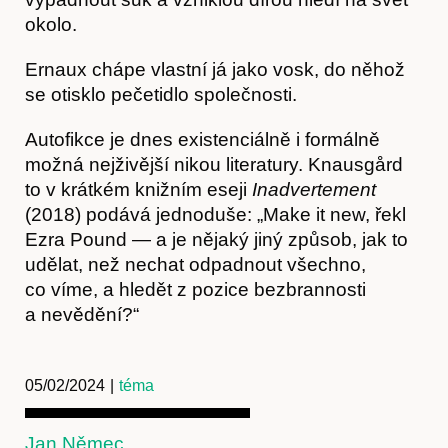
okolo.
Ernaux chápe vlastní já jako vosk, do něhož
se otisklo pečetidlo společnosti.
Autofikce je dnes existenciálně i formálně
možná nejživější nikou literatury. Knausgård
to v krátkém knižním eseji
Inadvertement
(2018) podává jednoduše: „Make it new, řekl
Ezra Pound — a je nějaký jiný způsob, jak to
udělat, než nechat odpadnout všechno,
co víme, a hledět z pozice bezbrannosti
a nevědění?“
05/02/2024
|
téma
Jan Němec