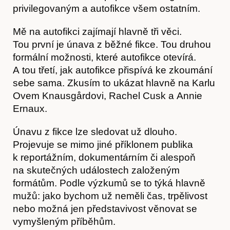
privilegovaným a autofikce všem ostatním.
Mě na autofikci zajímají hlavně tři věci.
Tou první je únava z běžné fikce. Tou druhou
formální možnosti, které autofikce otevírá.
A tou třetí, jak autofikce přispívá ke zkoumání
sebe sama. Zkusím to ukázat hlavně na Karlu
Ovem Knausgårdovi, Rachel Cusk a Annie
Ernaux.
Únavu z fikce lze sledovat už dlouho.
Projevuje se mimo jiné příklonem publika
k reportážním, dokumentárním či alespoň
na skutečných událostech založeným
formátům. Podle výzkumů se to týká hlavně
mužů: jako bychom už neměli čas, trpělivost
nebo možná jen představivost věnovat se
vymyšleným příběhům.