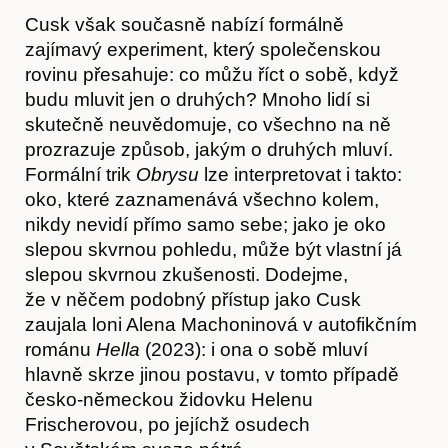
Cusk však současně nabízí formálně
zajímavý experiment, který společenskou
rovinu přesahuje: co můžu říct o sobě, když
budu mluvit jen o druhých? Mnoho lidí si
skutečně neuvědomuje, co všechno na ně
prozrazuje způsob, jakým o druhých mluví.
Formální trik
Obrysu
lze interpretovat i takto:
oko, které zaznamenává všechno kolem,
nikdy nevidí přímo samo sebe; jako je oko
slepou skvrnou pohledu, může být vlastní já
slepou skvrnou zkušenosti. Dodejme,
že v něčem podobný přístup jako Cusk
zaujala loni Alena Machoninová v autofikčním
Obchod
románu
Hella
(2023): i ona o sobě mluví
hlavně skrze jinou postavu, v tomto případě
česko-německou židovku Helenu
Frischerovou, po jejíchž osudech