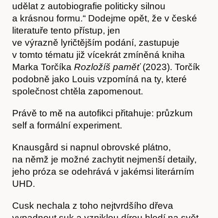
udělat z autobiografie politicky silnou
a krásnou formu.“ Dodejme opět, že v české
literatuře tento přístup, jen
ve výrazně lyričtějším podání, zastupuje
v tomto tématu již vícekrát zmíněná kniha
Marka Torčíka
Rozložíš paměť
(2023). Torčík
podobně jako Louis vzpomíná na ty, které
společnost chtěla zapomenout.
Právě to mě na autofikci přitahuje: průzkum
self a formální experiment.
Knausgård si napnul obrovské plátno,
na němž je možné zachytit nejmenší detaily,
jeho próza se odehrává v jakémsi literárním
UHD.
Cusk nechala z toho nejtvrdšího dřeva
vypadnout suk a vzniklou dírou hledí na svět