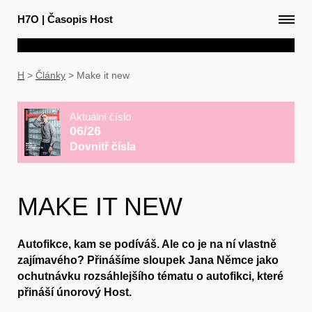
H7O
|
Časopis Host
H
>
Články
>
Make it new
Aktuální číslo
06/26
Dovnitř čísla
MAKE IT NEW
Autofikce, kam se podíváš. Ale co je na ní vlastně
zajímavého? Přinášíme sloupek Jana Němce jako
ochutnávku rozsáhlejšího tématu o autofikci, které
přináší únorový Host.