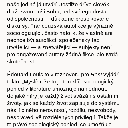
naše jediné já utváří. Jestliže dříve člověk
dlužil svou duši Bohu, teď své ego dostal
od společnosti — důkladně prošpikované
diskursy. Francouzská autofikce je výrazně
sociologizující, často natolik, že vlastně ani
Předplatné
nechce být autofikcí: společenský řád
utvářející — a znetvářející — subjekty není
pro angažované autory žádná fikce, ale tvrdá
skutečnost.
Édouard Louis to v rozhovoru pro
Host
vyjádřil
takto: „Myslím, že to je ten klíč: sociologický
pohled v literatuře umožňuje nahlédnout,
do jaké míry je každý život svázán s ostatními
životy, jak se každý život zapisuje do systému
násilí plného nerovností, rozdílů, nesvobody,
nespravedlivě rozdělených privilegií. Takže je
to právě sociologický pohled, co umožňuje