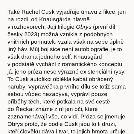
Hostcast
Také Rachel Cusk vyjadřuje únavu z fikce, jen
na rozdíl od Knausgårda hlavně
v rozhovorech. Její trilogie
Obrys
(první díl
česky 2023) možná vznikla z podobných
vnitřních pohnutek, vzala však na sebe úplně
jiný háv. Můj boj sice není autobiografie, je to
však drama jednoho self: Knausgård
v podstatě vychází z romantického konceptu
já, jeho próza nese výrazné existenciální rysy.
To Cusk autofikci oblékla kabát obrácený
naruby. Vypravěčka prvního dílu se totiž sama
sebou vůbec nezabývá, vypráví pouze
příběhy těch, které potkala na své cestě
do Řecka; známe z ní jen oči, které
zaznamenávají vše, co vidí. Próza se jmenuje
Obrys proto, že podle Cusk jsou to ti druzí,
kteří člověku dávají tvar, to jejich hmota určuje