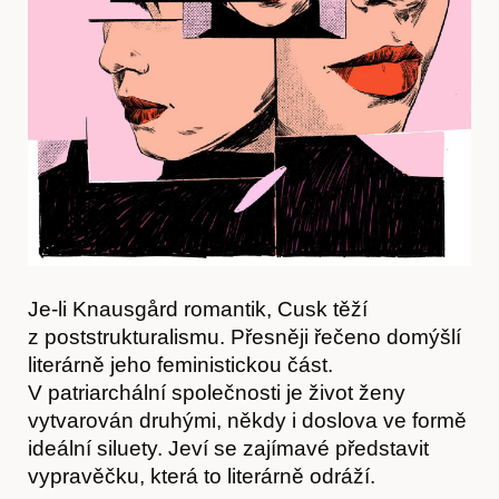
O nás
Je-li Knausgård romantik, Cusk těží
z poststrukturalismu. Přesněji řečeno domýšlí
literárně jeho feministickou část.
V patriarchální společnosti je život ženy
vytvarován druhými, někdy i doslova ve formě
ideální siluety. Jeví se zajímavé představit
vypravěčku, která to literárně odráží.