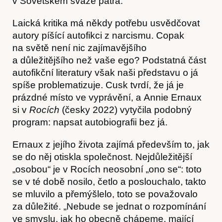
v Sovětském svaze pátrá.
Laická kritika má někdy potřebu usvědčovat
autory píšící autofikci z narcismu. Copak
na světě není nic zajímavějšího
a důležitějšího než vaše ego? Podstatná část
autofikční literatury však naši představu o já
spíše problematizuje. Cusk tvrdí, že já je
prázdné místo ve vyprávění, a Annie Ernaux
si v
Rocích
(česky 2022) vytyčila podobný
program: napsat autobiografii bez já.
Ernaux z jejího života zajímá především to, jak
se do něj otiskla společnost. Nejdůležitější
„osobou“ je v Rocích neosobní „ono se“: toto
se v té době nosilo, četlo a poslouchalo, takto
se mluvilo a přemýšlelo, toto se považovalo
za důležité. „Nebude se jednat o rozpomínání
ve smyslu, jak ho obecně chápeme, mající