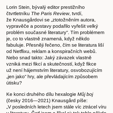
Lorin Stein, bývalý editor prestižního
čtvrtletníku
The Paris Review
, tvrdí,
že Knausgårdovi se „ztotožněním autora,
vypravěče a postavy podařilo vyřešit velký
problém současné literatury“. Tím problémem
je, co to vlastně znamená, když někdo
fabuluje. Přesněji řečeno, čím se literatura liší
od Netflixu, reklam a konspiračních webů.
Články
Nebo snad takto: Jaký závazek vlastně
vzniká mezi fikcí a skutečností, když fikce
už není hájemstvím literatury, osvobozujícím
„jen jako“ hry, ale převládajícím způsobem
útisku?
Ke konci druhého dílu hexalogie
Můj boj
(česky 2016—2021) Knausgård píše:
„V posledních letech jsem stále víc ztrácel víru