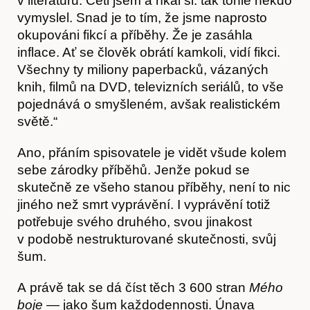
v literaturu. Četl jsem a říkal si: tak tohle někdo
vymyslel. Snad je to tím, že jsme naprosto
okupováni fikcí a příběhy. Že je zasáhla
inflace. Ať se člověk obrátí kamkoli, vidí fikci.
Všechny ty miliony paperbacků, vázaných
knih, filmů na DVD, televizních seriálů, to vše
pojednává o smyšleném, avšak realistickém
světě.“
Ano, přáním spisovatele je vidět všude kolem
sebe zárodky příběhů. Jenže pokud se
skutečně ze všeho stanou příběhy, není to nic
jiného než smrt vyprávění. I vyprávění totiž
potřebuje svého druhého, svou jinakost
Časopis
v podobě nestrukturované skutečnosti, svůj
šum.
A právě tak se dá číst těch 3 600 stran
Mého
boje
— jako šum každodennosti. Únava