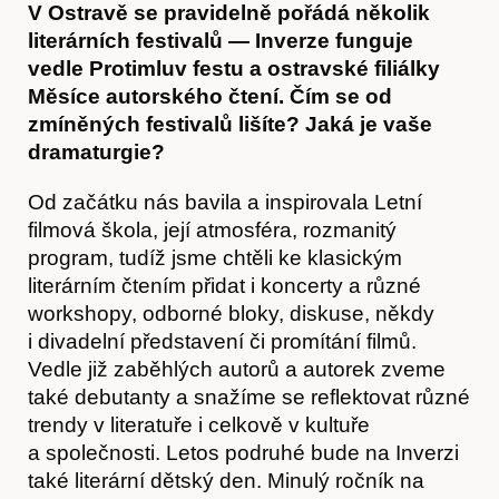
V Ostravě se pravidelně pořádá několik
literárních festivalů — Inverze funguje
vedle Protimluv festu a ostravské filiálky
Měsíce autorského čtení. Čím se od
zmíněných festivalů lišíte? Jaká je vaše
dramaturgie?
Články
Od začátku nás bavila a inspirovala Letní
filmová škola, její atmosféra, rozmanitý
program, tudíž jsme chtěli ke klasickým
literárním čtením přidat i koncerty a různé
workshopy, odborné bloky, diskuse, někdy
i divadelní představení či promítání filmů.
Vedle již zaběhlých autorů a autorek zveme
také debutanty a snažíme se reflektovat různé
trendy v literatuře i celkově v kultuře
a společnosti. Letos podruhé bude na Inverzi
také literární dětský den. Minulý ročník na