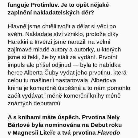
funguje Protimluv. Je to opět nějaké
zaplnění nakladatelských děr?
Hlavně jsme chtěli tvořit a dělat si věci po
svém. Nakladatelství vzniklo, protože díky
Harakiri a Inverzi jsme narazili na velmi
zajímavé mladé autory a autorky, u kterých
jsme si řekli, že by stáli za vydání. Prvotní
impuls ale přišel odjinud — byla to nabídka
herce Alberta Čuby vydat jeho prvotinu, která
celou tu mašinerii nastartovala. Albertova
kniha je komerčně úspěšná a to nám pomohlo
začít vydávat i méně komerční knihy méně
známých debutantů.
A s knihami máte úspěch. Prvotina Nely
Bártové byla nominována na Debut roku
v Magnesii Liteře a tvá prvotina
Flavedo