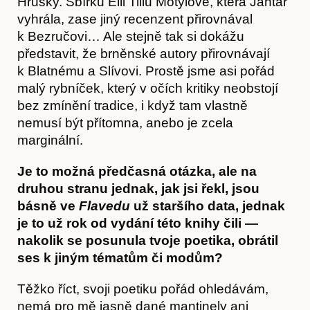
Hrušky. Sbírku Elli Tiliu Motýlové, která Jantar
vyhrála, zase jiný recenzent přirovnával
k Bezručovi… Ale stejně tak si dokážu
představit, že brněnské autory přirovnávají
k Blatnému a Slívovi. Prostě jsme asi pořád
malý rybníček, který v očích kritiky neobstojí
bez zmínění tradice, i když tam vlastně
nemusí být přítomna, anebo je zcela
marginální.
Je to možná předčasná otázka, ale na
druhou stranu jednak, jak jsi řekl, jsou
básně ve
Flavedu
už staršího data, jednak
je to už rok od vydání této knihy čili —
nakolik se posunula tvoje poetika, obrátil
ses k jiným tématům či modům?
Těžko říct, svoji poetiku pořád ohledávám,
nemá pro mě jasně dané mantinely ani