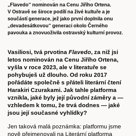
„Flavedo“ nominován na Cenu Jiřího Ortena.
V Ostravě se široce podílí na živé kultuře a je
součástí generace, jež jako první doplnila onu
„devadesátkovou“ generaci okolo Černého
pavouka a znovuoživila ostravský kulturní provoz.
Vasiliosi, tvá prvotina
Flavedo
, za niž jsi
letos nominován na Cenu Jiřího Ortena,
vyšla v roce 2023, ale v literatuře se
pohybuješ už dlouho. Od roku 2017
pořádáte společně s přáteli literární čtení
Harakiri Czurakami. Jak tahle platforma
vznikla, jaké byly její původní záměry a —
vzhledem k tomu, že trvá dodnes — jaké
jsou její současné vyhlídky?
Jen taková malá poznámka: platformu jsme
nově přejmenovali na Literární platforma