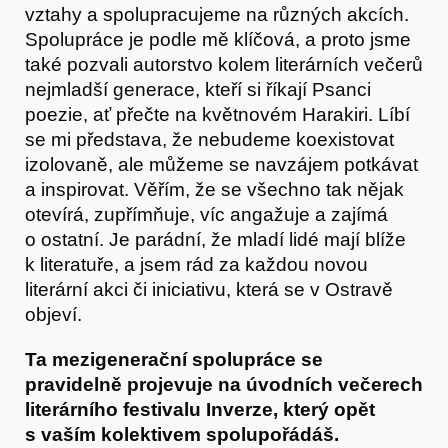
vztahy a spolupracujeme na různých akcích.
Spolupráce je podle mě klíčová, a proto jsme
také pozvali autorstvo kolem literárních večerů
nejmladší generace, kteří si říkají Psanci
poezie, ať přečte na květnovém Harakiri. Líbí
se mi představa, že nebudeme koexistovat
izolovaně, ale můžeme se navzájem potkávat
a inspirovat. Věřím, že se všechno tak nějak
otevírá, zupřímňuje, víc angažuje a zajímá
o ostatní. Je parádní, že mladí lidé mají blíže
k literatuře, a jsem rád za každou novou
literární akci či iniciativu, která se v Ostravě
objeví.
Ta mezigenerační spolupráce se
pravidelně projevuje na úvodních večerech
literárního festivalu Inverze, který opět
s vaším kolektivem spolupořádáš.