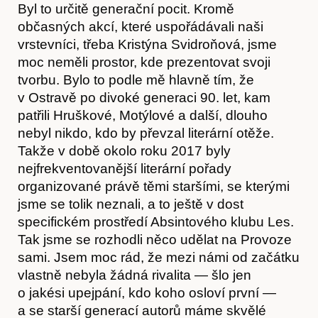
Byl to určitě generační pocit. Kromě
občasných akcí, které uspořádávali naši
vrstevníci, třeba Kristýna Svidroňová, jsme
moc neměli prostor, kde prezentovat svoji
tvorbu. Bylo to podle mě hlavně tím, že
v Ostravě po divoké generaci 90. let, kam
patřili Hruškové, Motýlové a další, dlouho
nebyl nikdo, kdo by převzal literární otěže.
Takže v době okolo roku 2017 byly
nejfrekventovanější literární pořady
organizované právě těmi staršími, se kterými
jsme se tolik neznali, a to ještě v dost
specifickém prostředí Absintového klubu Les.
Tak jsme se rozhodli něco udělat na Provoze
sami. Jsem moc rád, že mezi námi od začátku
vlastně nebyla žádná rivalita — šlo jen
o jakési upejpání, kdo koho osloví první —
a se starší generací autorů máme skvělé