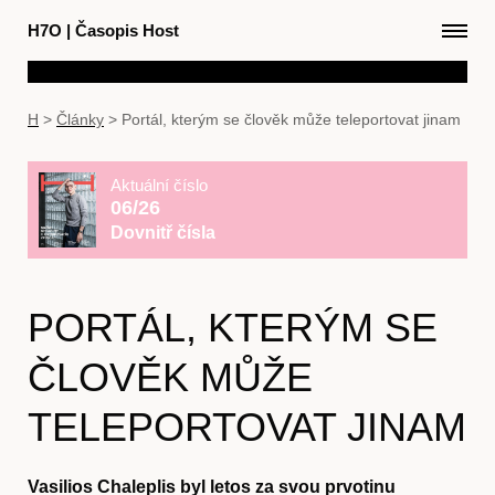
H7O
|
Časopis Host
H
>
Články
>
Portál, kterým se člověk může teleportovat jinam
Aktuální číslo
06/26
Dovnitř čísla
PORTÁL, KTERÝM SE
ČLOVĚK MŮŽE
TELEPORTOVAT JINAM
Vasilios Chaleplis byl letos za svou prvotinu