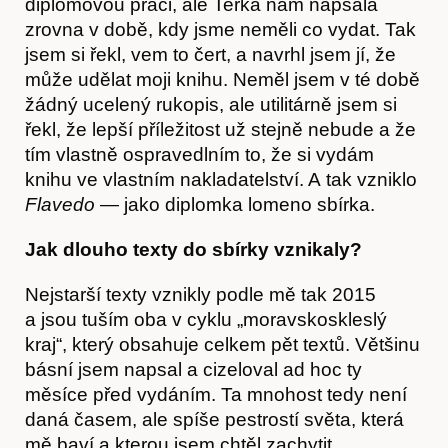
diplomovou práci, ale Terka nám napsala
zrovna v době, kdy jsme neměli co vydat. Tak
jsem si řekl, vem to čert, a navrhl jsem jí, že
může udělat moji knihu. Neměl jsem v té době
žádný ucelený rukopis, ale utilitárně jsem si
řekl, že lepší příležitost už stejně nebude a že
tím vlastně ospravedlním to, že si vydám
knihu ve vlastním nakladatelství. A tak vzniklo
Flavedo
— jako diplomka lomeno sbírka.
Jak dlouho texty do sbírky vznikaly?
Nejstarší texty vznikly podle mě tak 2015
Akce
a jsou tuším oba v cyklu „moravskoskleslý
kraj“, který obsahuje celkem pět textů. Většinu
básní jsem napsal a cizeloval ad hoc ty
měsíce před vydáním. Ta mnohost tedy není
daná časem, ale spíše pestrostí světa, která
mě baví a kterou jsem chtěl zachytit.