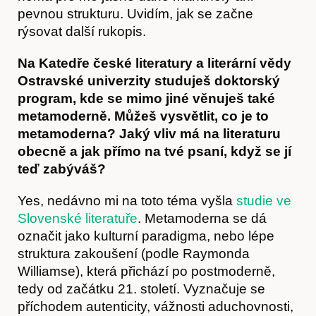
Kontakt
pevnou strukturu. Uvidím, jak se začne
rýsovat další rukopis.
Na Katedře české literatury a literární vědy
Ostravské univerzity studuješ doktorský
program, kde se mimo jiné věnuješ také
metamoderně. Můžeš vysvětlit, co je to
metamoderna? Jaký vliv má na literaturu
obecně a jak přímo na tvé psaní, když se jí
teď zabýváš?
Yes, nedávno mi na toto téma vyšla
studie ve
Slovenské literatuře
. Metamoderna se dá
označit jako kulturní paradigma, nebo lépe
struktura zakoušení (podle Raymonda
Williamse), která přichází po postmoderně,
tedy od začátku 21. století. Vyznačuje se
příchodem autenticity, vážnosti aduchovnosti,