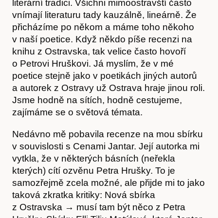
literární tradici. Všichni mimoostravští často
vnímají literaturu tady kauzálně, lineárně. Že
přicházíme po někom a máme toho někoho
v naší poetice. Když někdo píše recenzi na
knihu z Ostravska, tak velice často hovoří
o Petrovi Hruškovi. Já myslím, že v mé
poetice stejně jako v poetikách jiných autorů
a autorek z Ostravy už Ostrava hraje jinou roli.
Jsme hodně na sítích, hodně cestujeme,
zajímáme se o světová témata.
Obchod
Nedávno mě pobavila recenze na mou sbírku
v souvislosti s Cenami Jantar. Její autorka mi
vytkla, že v některých básních (neřekla
kterých) cítí ozvěnu Petra Hrušky. To je
samozřejmě zcela možné, ale přijde mi to jako
taková zkratka kritiky: Nová sbírka
z Ostravska → musí tam být něco z Petra