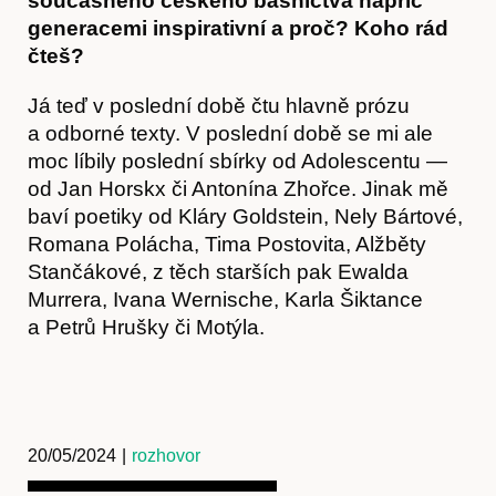
současného českého básnictva napříč
generacemi inspirativní a proč? Koho rád
čteš?
Já teď v poslední době čtu hlavně prózu
a odborné texty. V poslední době se mi ale
moc líbily poslední sbírky od Adolescentu —
od Jan Horskx či Antonína Zhořce. Jinak mě
baví poetiky od Kláry Goldstein, Nely Bártové,
Romana Polácha, Tima Postovita, Alžběty
Stančákové, z těch starších pak Ewalda
Murrera, Ivana Wernische, Karla Šiktance
a Petrů Hrušky či Motýla.
20/05/2024
|
rozhovor