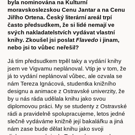
byla nominována na Kulturní
moravskoslezskou Cenu Jantar a na Cenu
Jiřího Ortena. Český literární areál trpí
často předsudkem, že si lidé nemají ve
svých nakladatelstvích vydávat vlastní
Hostcast
knihy. Zkoušel jsi poslat
Flavedo
i jinam,
nebo jsi to vůbec neřešil?
Já tím předsudkem trpěl taky a vydání knihy
jsem ve Vigvamu neplánoval. Vtip je v tom, že
já to vydání neplánoval vůbec, ale ozvala se
nám Tereza Ignácová, studentka knižního
designu a animace z Ostravské univerzity, že
by u nás ráda udělala knihu jako svou
diplomovou práci. My se studenty z Ostravské
rádi a pravidelně spolupracujeme, letos jedné
slečně vydáváme knižně její bakalářku a jiná
nám zase bude dělat knihu jako svoji