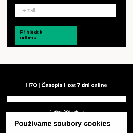
Přihlásit k
odběru
H7O | Časopis Host 7 dní online
Nejčastější dotazy
GDPR a podmínky soutěže
Používáme soubory cookies
Obchodní podmínky