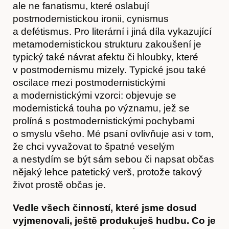
ale ne fanatismu, které oslabují
postmodernistickou ironii, cynismus
a defétismus. Pro literární i jiná díla vykazující
metamodernistickou strukturu zakoušení je
typický také návrat afektu či hloubky, které
v postmodernismu mizely. Typické jsou také
oscilace mezi postmodernistickými
a modernistickými vzorci: objevuje se
Předplatné
modernistická touha po významu, jež se
prolíná s postmodernistickými pochybami
o smyslu všeho. Mé psaní ovlivňuje asi v tom,
že chci vyvažovat to špatné veselým
a nestydím se být sám sebou či napsat občas
nějaký lehce patetický verš, protože takový
život prostě občas je.
Vedle všech činností, které jsme dosud
vyjmenovali, ještě produkuješ hudbu. Co je