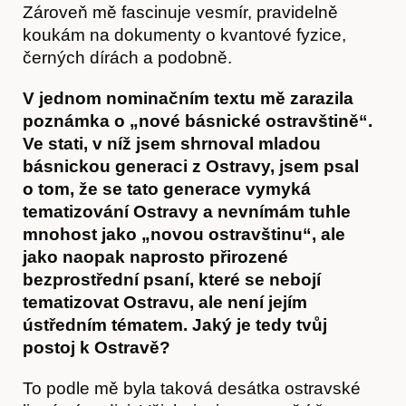
Zároveň mě fascinuje vesmír, pravidelně
koukám na dokumenty o kvantové fyzice,
O nás
černých dírách a podobně.
V jednom nominačním textu mě zarazila
poznámka o „nové básnické ostravštině“.
Ve stati, v níž jsem shrnoval mladou
básnickou generaci z Ostravy, jsem psal
o tom, že se tato generace vymyká
tematizování Ostravy a nevnímám tuhle
mnohost jako „novou ostravštinu“, ale
jako naopak naprosto přirozené
bezprostřední psaní, které se nebojí
tematizovat Ostravu, ale není jejím
ústředním tématem. Jaký je tedy tvůj
postoj k Ostravě?
To podle mě byla taková desátka ostravské