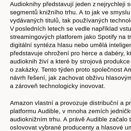
Audioknihy představují jeden z nejrychleji s
segmentů knižního trhu. A to jak ve smyslu
vydávaných titulů, tak používaných technol
V posledních letech se vedle například vst
streamingových platforem jako Spotify na t
digitální syntéza hlasu nebo umělá inteligen
představuje ohrožení pro herce a dabéry, k
audioknih živí a které by strojová produkce 
o zakázky. Tento týden proto společnost A
návrh řešení, jak zachovat obživu hlasov
a zároveň technologicky inovovat.
Amazon vlastní a provozuje distribuční a p
platformu Audible, v mnoha zemích jedničk
audioknižním trhu. A právě Audible začalo 
oslovovat vybrané producenty a hlasové um