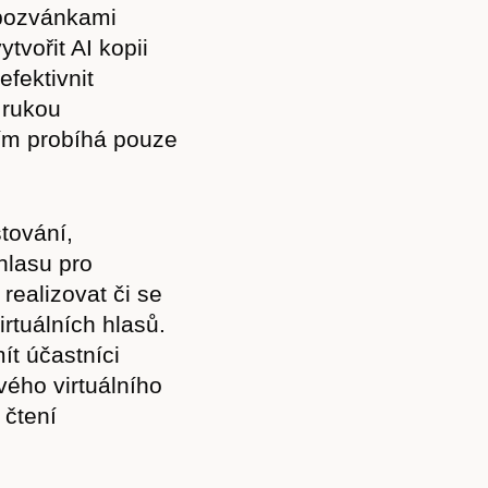
s pozvánkami
vořit AI kopii
efektivnit
 rukou
tím probíhá pouze
tování,
hlasu pro
realizovat či se
irtuálních hlasů.
t účastníci
svého virtuálního
 čtení