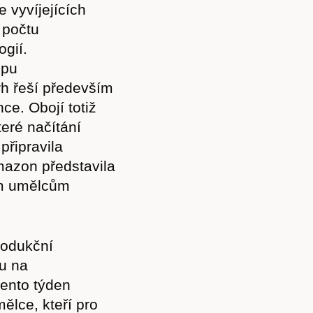
e vyvíjejících
 počtu
ogií.
upu
rh řeší především
ce. Obojí totiž
teré načítání
připravila
mazon představila
ým umělcům
rodukční
u na
tento týden
ělce, kteří pro