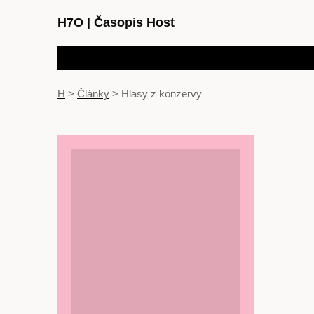
H7O
|
Časopis Host
H
>
Články
>
Hlasy z konzervy