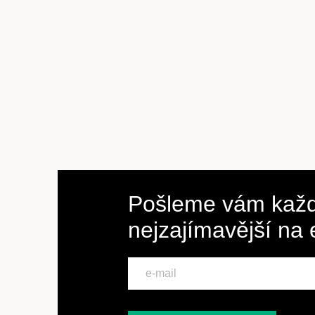
Pošleme vám každ
nejzajímavější na