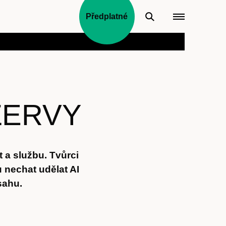
Předplatné
ZERVY
 a službu. Tvůrci
u nechat udělat AI
sahu.