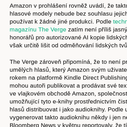
Amazon v prohlášení rovněž uvádí, že takt
hlasové modely nebude bez souhlasu jejich
používat k žádné jiné produkci. Podle
tech
magazínu The Verge
zatím není příliš jasn
honorářů pro autorizované AI kopie lidskýc
však určitě lišit od odměňování lidských tv
The Verge zároveň připomíná, že to není p
Časopis
umělých hlasů, který Amazon svým uživate
rokem na platformě Kindle Direct Publishing
mohou autoři publikovat a prodávat své tex
ve vlajkovém obchodě Amazon, společnost 
umožňující tyto e-knihy prostřednictvím čis
cast
hlasů distribuovat i jako audioknihy. Podle 
vygenerovat takto audioknihu někdy i jen n
Bloomberg News v květnu reportovaly, že 