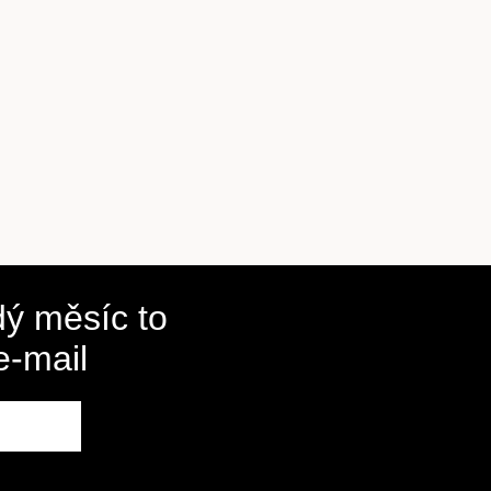
ý měsíc to
e-mail