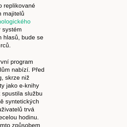
o replikované
 majitelů
nologického
ý systém
h hlasů, bude se
ůrců.
rvní program
Předplatné
lům nabízí. Před
, skrze niž
ty jako e-knihy
spustila službu
tě syntetických
Akce
uživatelů trvá
ecelou hodinu.
tímto způsobem