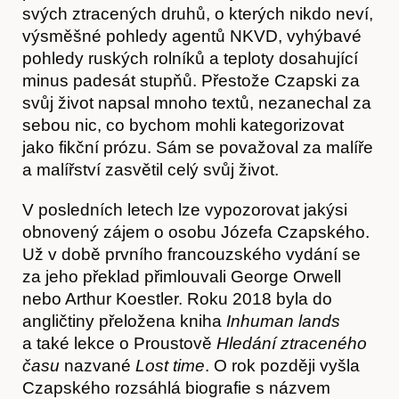
svých ztracených druhů, o kterých nikdo neví,
výsměšné pohledy agentů NKVD, vyhýbavé
pohledy ruských rolníků a teploty dosahující
minus padesát stupňů. Přestože Czapski za
svůj život napsal mnoho textů, nezanechal za
sebou nic, co bychom mohli kategorizovat
jako fikční prózu. Sám se považoval za malíře
a malířství zasvětil celý svůj život.
Kontakt
V posledních letech lze vypozorovat jakýsi
obnovený zájem o osobu Józefa Czapského.
Už v době prvního francouzského vydání se
za jeho překlad přimlouvali George Orwell
nebo Arthur Koestler. Roku 2018 byla do
angličtiny přeložena kniha
Inhuman lands
a také lekce o Proustově
Hledání ztraceného
času
nazvané
Lost time
. O rok později vyšla
Czapského rozsáhlá biografie s názvem