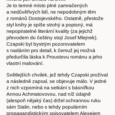
Je to temné místo plné zamračených
a nedůvěřivých lidí, ne nepodobným těm
z románů Dostojevského. Ostatně, přestože
styl knihy je spíše strohý a popisný, má
nepopiratelné literární kvality (za jejichž
převodem do češtiny stojí Josef Mlejnek).
Czapski byl bystrým pozorovatelem
s nadáním pro detail, k čemuž jej možná
předurčila láska k Proustovu románu a jeho
vlastní malování.
Světlejších chvilek, jež tehdy Czapski prožíval
a následně zapsal, se objevuje málo. V jedné
z nich vzpomíná na setkání s básnířkou
Annou Achmatovovou, nad níž údajně
O nás
(alespoň nějaký čas) držel ochrannou ruku
sám Stalin, nebo s tehdy populárním
propagandistickým spisovatelem Alexejem