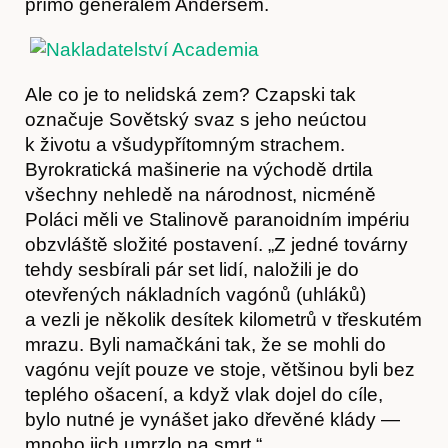
přímo generálem Andersem.
Hostcast
Ale co je to nelidská zem? Czapski tak
označuje Sovětský svaz s jeho neúctou
k životu a všudypřítomným strachem.
Byrokratická mašinerie na východě drtila
všechny nehledě na národnost, nicméně
Poláci měli ve Stalinově paranoidním impériu
obzvláště složité postavení. „Z jedné továrny
tehdy sesbírali pár set lidí, naložili je do
otevřených nákladních vagónů (uhláků)
a vezli je několik desítek kilometrů v třeskutém
mrazu. Byli namačkáni tak, že se mohli do
vagónu vejít pouze ve stoje, většinou byli bez
teplého ošacení, a když vlak dojel do cíle,
bylo nutné je vynášet jako dřevěné klády —
Akce
mnoho jich umrzlo na smrt.“