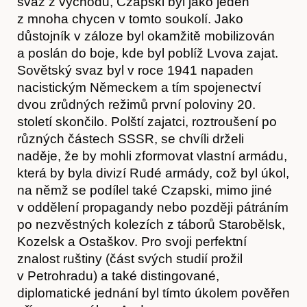
svaz z východu, Czapski byl jako jeden
z mnoha chycen v tomto soukolí. Jako
důstojník v záloze byl okamžitě mobilizován
a poslán do boje, kde byl poblíž Lvova zajat.
Sovětský svaz byl v roce 1941 napaden
nacistickým Německem a tím spojenectví
Časopis
dvou zrůdných režimů první poloviny 20.
století skončilo. Polští zajatci, roztroušení po
různých částech SSSR, se chvíli drželi
naděje, že by mohli zformovat vlastní armádu,
která by byla divizí Rudé armády, což byl úkol,
na němž se podílel také Czapski, mimo jiné
v oddělení propagandy nebo později pátráním
po nezvěstných kolezích z táborů Starobělsk,
Kozelsk a Ostaškov. Pro svoji perfektní
znalost ruštiny (část svých studií prožil
v Petrohradu) a také distingované,
diplomatické jednání byl tímto úkolem pověřen