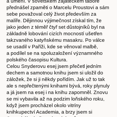
a umění. V sovětském zajateckém táboře
přednášel zpaměti o Marcelu Proustovi a sám
sebe považoval celý život především za
malíře. Dějinnou výjimečnost získal tím, že
jako jeden z téměř čtyř set důstojníků byl na
základně lobování cizích mocností ušetřen
takzvaného katyňskému masakru. Po válce
se usadil v Paříži, kde se věnoval malbě,
a podílel se na spoluzaložení významného
polského časopisu Kultura.
Celou Snyderovu esej jsem přečetl jedním
dechem a samotnou knihu jsem si uložil do
záložek, že si ji někdy pořídím. Jak už to tak
ale s nepřečtenými knihami bývá, roky plynuly
a já jsem na esej i na knihu zapomněl. Znovu
se mi vybavila až na podzim loňského roku,
když jsem procházel okolo vitríny
knihkupectví Academia, a brzy jsem si