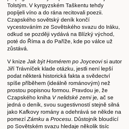
Tolstým. V kyrgyzském Taškentu tehdy
popíjeli víno a do rána recitovali poezii.
Czapského sovětský deník končí
vycestováním ze Sovětského svazu do Iráku,
odkud se později vydává na Blízký východ,
poté do Říma a do Paříže, kde po válce už
zůstává.
V knize
Jak být Homérem po Joyceovi
si autor
Jiří Trávníček klade otázku, jestli není lepší
podat některá historická fakta a svědectví
spíše příběhem (ideálně románovým) než
Obchod
prostou popisnou formou. Pravdou je, že
Czapského kniha
V nelidské zemi
je
,
ač se
jedná o deník, svou sugestivností stejně silná
jako Kafkovy romány a odehrává se někde na
pomezí
Zámku
a
Procesu
. Důstojník bloudící
po Sovětském svazu hledaje několik tisíc