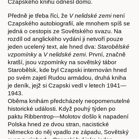
Czapského knihu odnesl domů.
Předně je třeba říci, že
V nelidské zemi
není
Czapského autobiografií, ale mnohem spíš se
jedná o cestopis ze Sovětského svazu. Na
rozdíl od anglického vydání ji netvoří pouze
jeden ucelený text, ale hned dva:
Starobělské
vzpomínky
a
V nelidské zemi
. První, značně
kratší, jsou vzpomínky na sovětský tábor
Články
Starobělsk, kde byl Czapski internován hned
po svém zajetí Rudou armádou, druhá kniha
je deník, jejž si Czapski vedl v letech 1941—
1943.
Oběma knihám předcházely neopomenutelné
historické události. Když pouhý týden po
paktu Ribbentrop—Molotov došlo k napadení
Polska hned ze dvou stran, nacistické
Německo do něj vpadlo ze západu, Sovětský