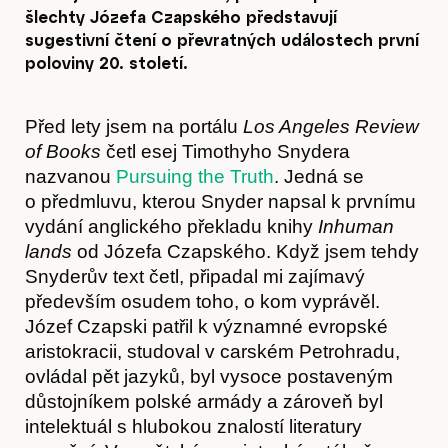
šlechty Józefa Czapského představují
sugestivní čtení o převratných událostech první
poloviny 20. století.
Před lety jsem na portálu
Los Angeles Review
of Books
četl esej Timothyho Snydera
nazvanou
Pursuing the Truth
. Jedná se
o předmluvu, kterou Snyder napsal k prvnímu
vydání anglického překladu knihy
Inhuman
lands
od Józefa Czapského. Když jsem tehdy
Snyderův text četl, připadal mi zajímavý
především osudem toho, o kom vyprávěl.
Józef Czapski patřil k významné evropské
aristokracii, studoval v carském Petrohradu,
ovládal pět jazyků, byl vysoce postaveným
důstojníkem polské armády a zároveň byl
intelektuál s hlubokou znalostí literatury