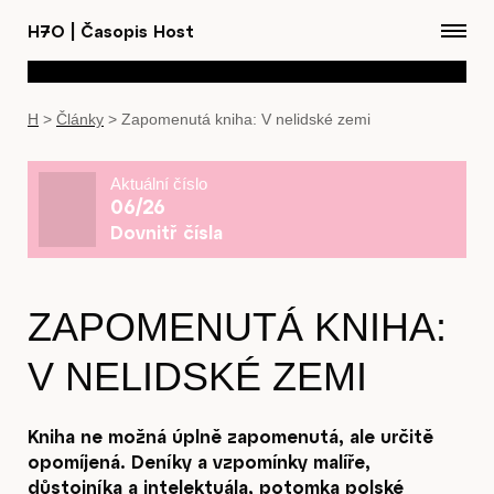
H7O
|
Časopis Host
H
>
Články
>
Zapomenutá kniha: V nelidské zemi
Aktuální číslo
06/26
Dovnitř čísla
ZAPOMENUTÁ KNIHA:
V NELIDSKÉ ZEMI
Kniha ne možná úplně zapomenutá, ale určitě
opomíjená. Deníky a vzpomínky malíře,
důstojníka a intelektuála, potomka polské