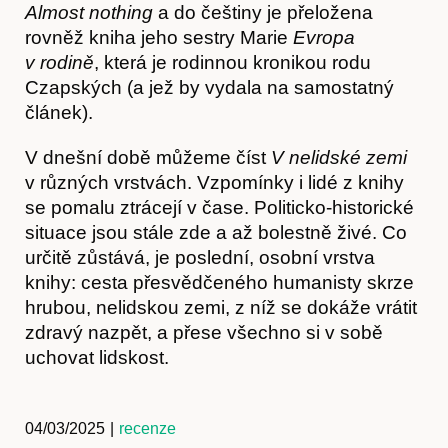
Almost nothing
a do češtiny je přeložena
rovněž kniha jeho sestry Marie
Evropa
v rodině
, která je rodinnou kronikou rodu
Czapských (a jež by vydala na samostatný
článek).
Předplatné
V dnešní době můžeme číst
V nelidské zemi
v různých vrstvách. Vzpomínky i lidé z knihy
se pomalu ztrácejí v čase. Politicko-historické
situace jsou stále zde a až bolestně živé. Co
určitě zůstává, je poslední, osobní vrstva
knihy: cesta přesvědčeného humanisty skrze
hrubou, nelidskou zemi, z níž se dokáže vrátit
zdravý nazpět, a přese všechno si v sobě
uchovat lidskost.
04/03/2025
|
recenze