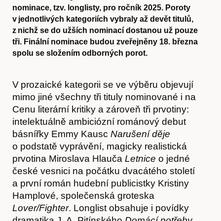
nominace, tzv. longlisty, pro ročník 2025. Poroty
v jednotlivých kategoriích vybraly až devět titulů,
z nichž se do užších nominací dostanou už pouze
tři. Finální nominace budou zveřejněny 18. března
spolu se složením odborných porot.
V prozaické kategorii se ve výběru objevují
mimo jiné všechny tři tituly nominované i na
Cenu literární kritiky a zároveň tři prvotiny:
intelektuálně ambiciózní románový debut
básnířky Emmy Kausc
Narušení děje
o podstatě vyprávění, magicky realistická
prvotina Miroslava Hlauča
Letnice
o jedné
české vesnici na počátku dvacátého století
a první román hudební publicistky Kristiny
Hamplové, společenská groteska
Lover/Fighter
. Longlist obsahuje i povídky
dramatika J. A. Pitínského
Domácí potřeby
,