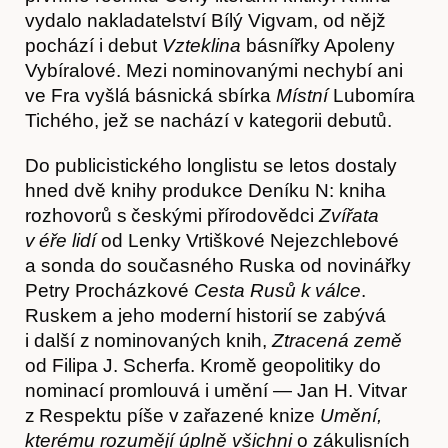
vydalo nakladatelství Bílý Vigvam, od nějž
pochází i debut
Vzteklina
básnířky Apoleny
Vybíralové. Mezi nominovanými nechybí ani
ve Fra vyšlá básnická sbírka
Místní
Lubomíra
Tichého, jež se nachází v kategorii debutů.
Do publicistického longlistu se letos dostaly
hned dvě knihy produkce Deníku N: kniha
rozhovorů s českými přírodovědci
Zvířata
Hostcast
v éře lidí
od Lenky Vrtiškové Nejezchlebové
a sonda do současného Ruska od novinářky
Petry Procházkové
Cesta Rusů k válce
.
Ruskem a jeho moderní historií se zabývá
i další z nominovaných knih,
Ztracená země
od Filipa J. Scherfa. Kromě geopolitiky do
nominací promlouvá i umění — Jan H. Vitvar
z Respektu píše v zařazené knize
Umění,
kterému rozumějí úplně všichni
o zákulisních