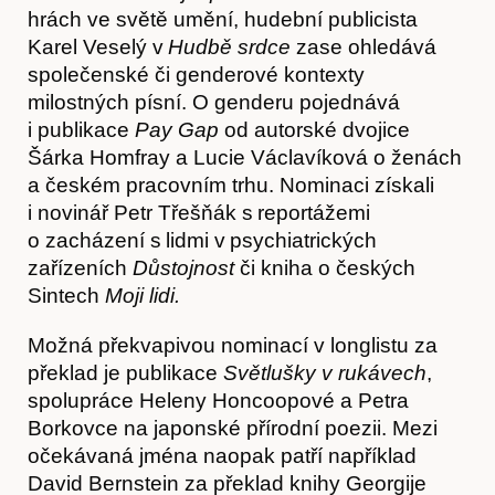
hrách ve světě umění, hudební publicista
Karel Veselý v
Hudbě srdce
zase ohledává
Akce
společenské či genderové kontexty
milostných písní. O genderu pojednává
i publikace
Pay Gap
od autorské dvojice
Šárka Homfray a Lucie Václavíková o ženách
a českém pracovním trhu. Nominaci získali
i novinář Petr Třešňák s reportážemi
o zacházení s lidmi v psychiatrických
zařízeních
Důstojnost
či kniha o českých
Sintech
Moji lidi.
Možná překvapivou nominací v longlistu za
O nás
překlad je publikace
Světlušky v rukávech
,
spolupráce Heleny Honcoopové a Petra
Borkovce na japonské přírodní poezii. Mezi
očekávaná jména naopak patří například
David Bernstein za překlad knihy Georgije