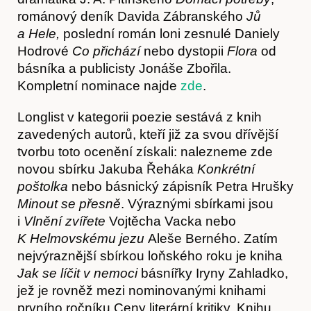
románový deník Davida Zábranského
Jů
a Hele,
poslední román loni zesnulé Daniely
Hodrové
Co přichází
nebo dystopii
Flora
od
básníka a publicisty Jonáše Zbořila.
Kompletní nominace najde
zde
.
Články
Longlist v kategorii poezie sestává z knih
zavedených autorů, kteří již za svou dřívější
tvorbu toto ocenění získali: nalezneme zde
novou sbírku Jakuba Řeháka
Konkrétní
poštolka
nebo básnický zápisník Petra Hrušky
Minout se přesně
. Výraznými sbírkami jsou
i
Vlnění zvířete
Vojtěcha Vacka nebo
K Helmovskému jezu
Aleše Berného. Zatím
nejvýraznější sbírkou loňského roku je kniha
Jak se líčit v nemoci
básnířky Iryny Zahladko,
Časopis
jež je rovněž mezi nominovanými knihami
prvního ročníku Ceny literární kritiky. Knihu