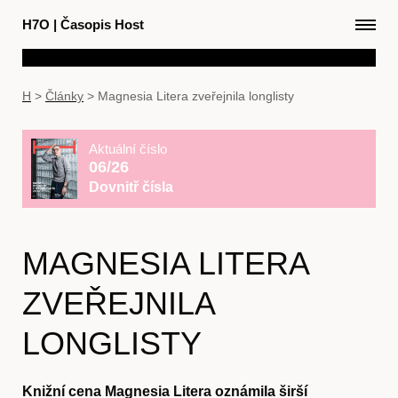
H7O
|
Časopis Host
H
>
Články
>
Magnesia Litera zveřejnila longlisty
Aktuální číslo
06/26
Dovnitř čísla
MAGNESIA LITERA
ZVEŘEJNILA
LONGLISTY
Knižní cena Magnesia Litera oznámila širší