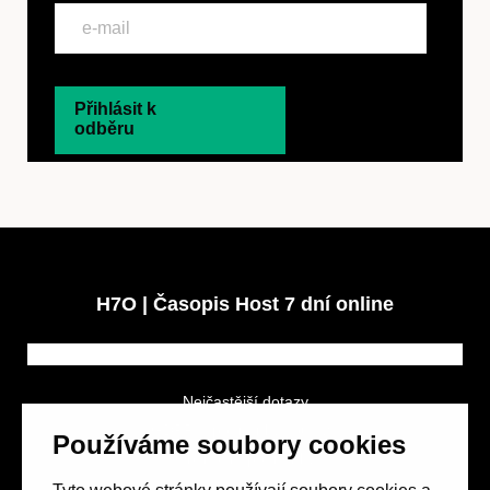
Přihlásit k
odběru
H7O | Časopis Host 7 dní online
Nejčastější dotazy
GDPR a podmínky soutěže
Používáme soubory cookies
Obchodní podmínky