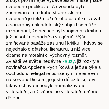
a když pro ni najde vydavatelství, může ji také
svobodně publikovat. A svoboda byla
zachována i na druhé straně: stejně
svobodně je totiž možné jeho psaní kritizovat
a soukromý nakladatelský subjekt se může
Kontakt
rozhodnout, že nechce být spojován s knihou,
jež působí nevhodně a vulgárně. Výše
zmiňované pasáže zasluhují kritiku, i kdyby se
nejednalo o dětskou literaturu, u níž více
dbáme na morální či výchovný rozměr.
Zvláště ve světle nedávné
kauzy
, již rozkryla
novinářka Apolena Rychlíková a jež se týkala
obchodu s nelegálně pořízeným materiálem
na serveru Discord, je ještě důležitější, aby
takové chování nebylo normalizováno
v literatuře, a už vůbec ne v literatuře určené
dětem.
Předplatné