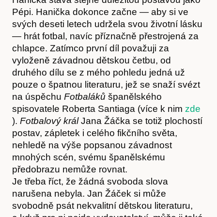
Pépi. Hanička dokonce začne — aby si ve
svých deseti letech udržela svou životní lásku
— hrát fotbal, navíc příznačně přestrojená za
chlapce. Zatímco první díl považuji za
vyloženě závadnou dětskou četbu, od
druhého dílu se z mého pohledu jedná už
pouze o špatnou literaturu, jež se snaží svézt
na úspěchu
Fotbaláků
španělského
spisovatele Roberta Santiaga (více k nim
zde
Obchod
).
Fotbalový král
Jana Žáčka se totiž plochostí
postav, zápletek i celého fikčního světa,
nehledě na výše popsanou závadnost
mnohých scén, svému španělskému
předobrazu nemůže rovnat.
Je třeba říct, že žádná svoboda slova
narušena nebyla. Jan Žáček si může
svobodně psát nekvalitní dětskou literaturu,