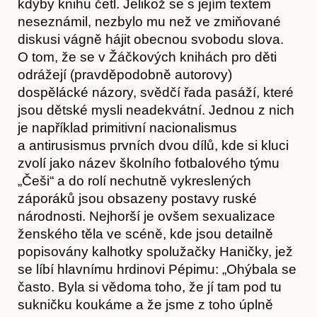
kdyby knihu četl. Jelikož se s jejím textem
neseznámil, nezbylo mu než ve zmiňované
diskusi vágně hájit obecnou svobodu slova.
O tom, že se v Žáčkových knihách pro děti
odrážejí (pravděpodobně autorovy)
dospělácké názory, svědčí řada pasáží, které
jsou dětské mysli neadekvátní. Jednou z nich
Hostcast
je například primitivní nacionalismus
a antirusismus prvních dvou dílů, kde si kluci
zvolí jako název školního fotbalového týmu
„Češi“ a do rolí nechutně vykreslených
záporáků jsou obsazeny postavy ruské
národnosti. Nejhorší je ovšem sexualizace
ženského těla ve scéně, kde jsou detailně
popisovány kalhotky spolužačky Haničky, jež
se líbí hlavnímu hrdinovi Pépimu: „Ohýbala se
často. Byla si vědoma toho, že jí tam pod tu
sukničku koukáme a že jsme z toho úplně