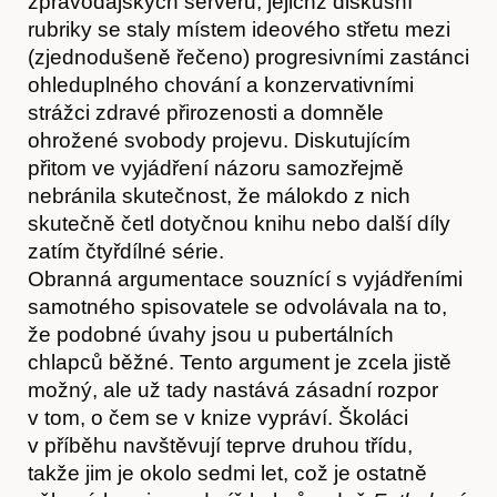
zpravodajských serverů, jejichž diskusní
rubriky se staly místem ideového střetu mezi
(zjednodušeně řečeno) progresivními zastánci
ohleduplného chování a konzervativními
strážci zdravé přirozenosti a domněle
ohrožené svobody projevu. Diskutujícím
přitom ve vyjádření názoru samozřejmě
nebránila skutečnost, že málokdo z nich
skutečně četl dotyčnou knihu nebo další díly
zatím čtyřdílné série.
Obranná argumentace souznící s vyjádřeními
samotného spisovatele se odvolávala na to,
že podobné úvahy jsou u pubertálních
chlapců běžné. Tento argument je zcela jistě
možný, ale už tady nastává zásadní rozpor
v tom, o čem se v knize vypráví. Školáci
v příběhu navštěvují teprve druhou třídu,
Články
takže jim je okolo sedmi let, což je ostatně