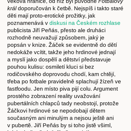
věková hranice, od níž byl původně
Fotbalový
král
doporučován k četbě. Nejspíš i takto staré
děti mají proto-erotické prožitky, jak
poznamenává v
diskusi na Českém rozhlase
publicista Jiří Peňás, přesto ale druháci
rozhodně neuvažují způsobem, jaký je
popsán v knize. Žáček se evidentně do dětí
nedokáže vcítit, takže jeho hrdinové jednají
a myslí jako dospělí a dětství představuje
pouhou kulisu: osmiletí kluci si bez
rodičovského doprovodu chodí, kam chtějí,
třeba po fotbale pravidelně splachují žízeň ve
Časopis
fastfoodu. Jen místo piva pijí colu. Argument
prostého zobrazení reality uvažování
pubertálních chlapců tady neobstojí, protože
Žáčkovi hrdinové se nepodobají dětem
současným ani minulým a nejsou ještě ani
v pubertě. Jiří Peňás by si toho jistě všiml,