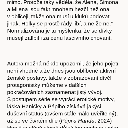
mimo. Protože taky věděla, že Alena, Simona
a Milena jsou fakt mnohem hezčí než ona
Akce
v obličeji, takže ona musí u kluků bodovat
jinak. Holky se prostě rády líbí, a ne že ne.“
Normalizována je tu myšlenka, že se dívky
musejí zalíbit i za cenu lascivního chování.
Autora možná někdo upozornil, že jeho pojetí
není vhodné a že dnes jsou oblíbené aktivní
ženské postavy, takže v zobrazování dívčí
protagonistky můžeme v dalších
pokračováních zaznamenat jistý vývoj.
S postupem série se vytrácí erotické motivy,
O nás
láska Haničky a Pépiho získává jakýsi
duševní status (ovšem stále málo uvěřitelný),
až se ve čtvrtém díle (
Pépi a Handa
, 2024)
Hanička stává stejně důležitou postavou jako