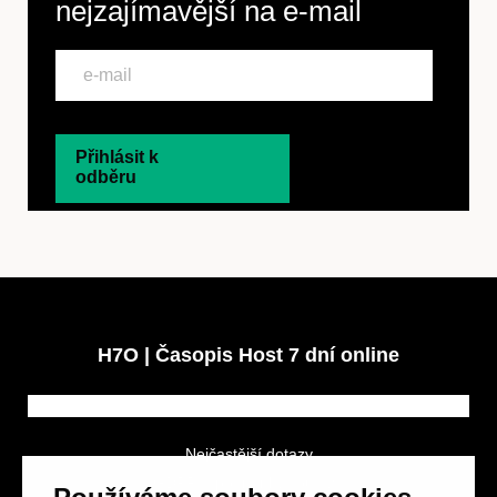
nejzajímavější na
e-mail
Přihlásit k
odběru
H7O | Časopis Host 7 dní online
Nejčastější dotazy
GDPR a podmínky soutěže