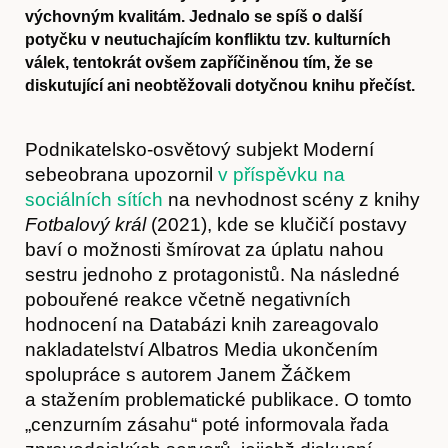
výchovným kvalitám. Jednalo se spíš o další
potyčku v neutuchajícím konfliktu tzv. kulturních
válek, tentokrát ovšem zapříčiněnou tím, že se
diskutující ani neobtěžovali dotyčnou knihu přečíst.
Podnikatelsko-osvětový subjekt Moderní
sebeobrana upozornil
v příspěvku na
sociálních sítích
na nevhodnost scény z knihy
Fotbalový král
(2021), kde se klučičí postavy
baví o možnosti šmírovat za úplatu nahou
sestru jednoho z protagonistů. Na následné
pobouřené reakce včetně negativních
hodnocení na Databázi knih zareagovalo
nakladatelství Albatros Media ukončením
spolupráce s autorem Janem Žáčkem
a stažením problematické publikace. O tomto
„cenzurním zásahu“ poté informovala řada