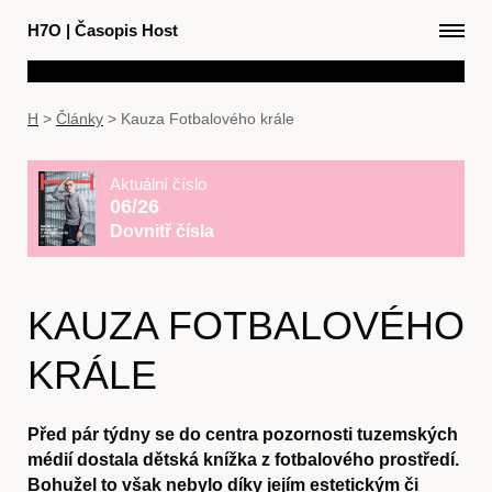
H7O
|
Časopis Host
H
>
Články
>
Kauza Fotbalového krále
Aktuální číslo
06/26
Dovnitř čísla
KAUZA FOTBALOVÉHO
KRÁLE
Před pár týdny se do centra pozornosti tuzemských
médií dostala dětská knížka z fotbalového prostředí.
Bohužel to však nebylo díky jejím estetickým či