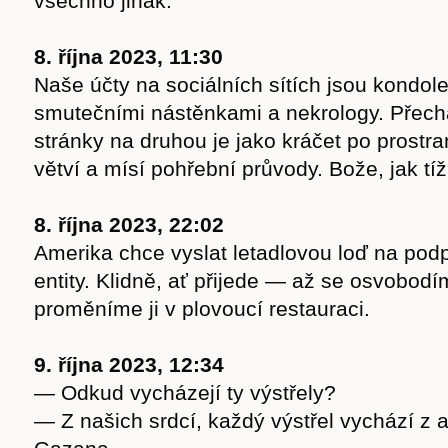
všechno jinak.
8. října 2023, 11:30
Naše účty na sociálních sítích jsou kondol
smutečními nástěnkami a nekrology. Přech
stránky na druhou je jako kráčet po prostra
větví a mísí pohřební průvody. Bože, jak tíž
8. října 2023, 22:02
Amerika chce vyslat letadlovou loď na podp
entity. Klidně, ať přijede — až se osvobodí
proměníme ji v plovoucí restauraci.
9. října 2023, 12:34
— Odkud vycházejí ty výstřely?
— Z našich srdcí, každý výstřel vychází z 