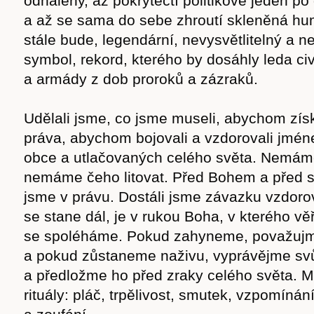
odhaleny, až pokrytečtí politikové jeden 
a až se sama do sebe zhroutí skleněná hu
stále bude, legendární, nevysvětlitelný a n
symbol, rekord, kterého by dosáhly leda civ
a armády z dob proroků a zázraků.
Udělali jsme, co jsme museli, abychom získ
práva, abychom bojovali a vzdorovali jmé
obce a utlačovaných celého světa. Nemáme
nemáme čeho litovat. Před Bohem a před
jsme v právu. Dostáli jsme závazku vzdorov
se stane dál, je v rukou Boha, v kterého v
se spoléháme. Pokud zahyneme, považujme
a pokud zůstaneme naživu, vyprávějme svů
a předložme ho před zraky celého světa. 
rituály: pláč, trpělivost, smutek, vzpomínán