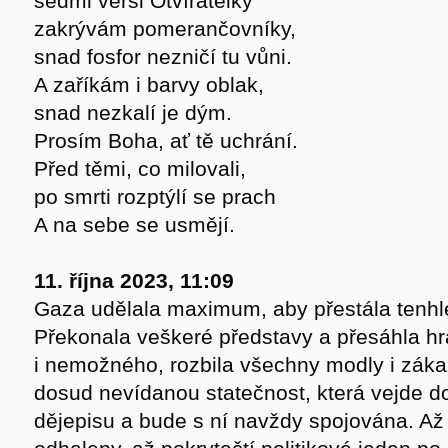
sedmi verši Otvíratelky
zakrývám pomerančovníky,
snad fosfor nezničí tu vůni.
A zaříkám i barvy oblak,
snad nezkalí je dým.
Prosím Boha, ať tě uchrání.
Před těmi, co milovali,
po smrti rozptýlí se prach
A na sebe se usmějí.
11. října 2023, 11:09
Gaza udělala maximum, aby přestála tenhle
Překonala veškeré představy a přesáhla h
i nemožného, rozbila všechny modly i záka
dosud nevídanou statečnost, která vejde d
dějepisu a bude s ní navždy spojována. Až