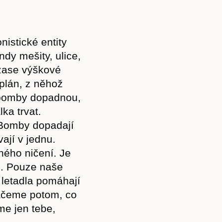
nistické entity
ndy mešity, ulice,
 zase výškové
plán, z něhož
 bomby dopadnou,
lka trvat.
. Bomby dopadají
ají v jednu.
ného ničení. Je
o. Pouze naše
 letadla pomáhají
láčeme potom, co
me jen tebe,