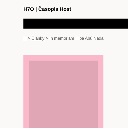
H7O
|
Časopis Host
H
>
Články
>
In memoriam Hiba Abú Nada