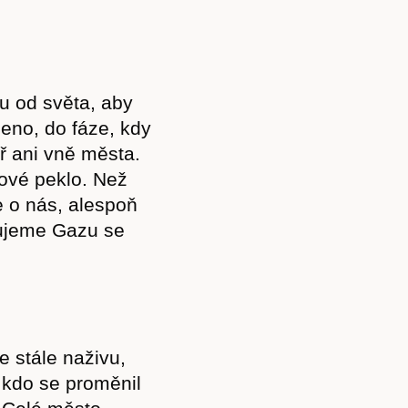
u od světa, aby
eno, do fáze, kdy
 ani vně města.
tové peklo. Než
e o nás, alespoň
řujeme Gazu se
Předplatné
e stále naživu,
a kdo se proměnil