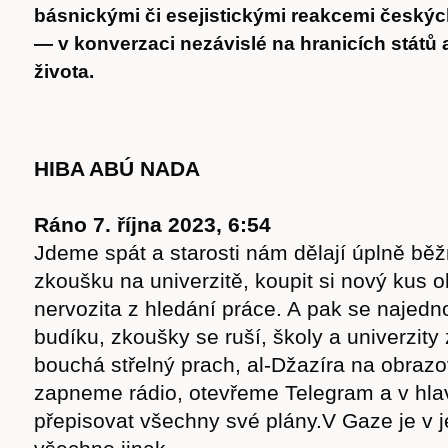
básnickými či esejistickými reakcemi českýc
— v konverzaci nezávislé na hranicích států 
života.
HIBA ABÚ NADA
Ráno 7. října 2023, 6:54
Jdeme spát a starosti nám dělají úplně běž
zkoušku na univerzitě, koupit si nový kus o
nervozita z hledání práce. A pak se najed
budíku, zkoušky se ruší, školy a univerzity 
bouchá střelný prach, al-Džazíra na obraz
zapneme rádio, otevřeme Telegram a v hl
přepisovat všechny své plány.V Gaze je v