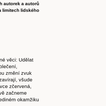
h autorek a autorů
a limitech lidského
né věci: Udělat
blečení,
nou změní zvuk
zavírají, všude
ovce zčervená,
avě začneme
 jediném okamžiku