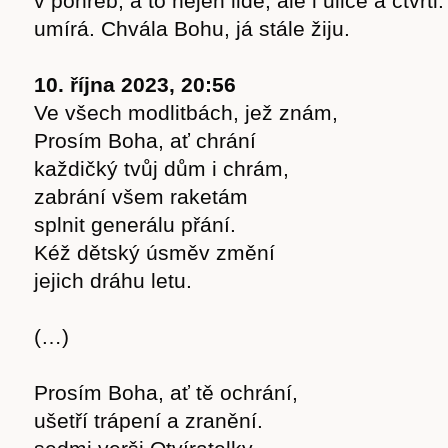
v pohřeb, a to nejen lidé, ale i ulice a čtvrt
cast
umírá. Chvála Bohu, já stále žiju.
10. října 2023, 20:56
Ve všech modlitbách, jež znám,
Prosím Boha, ať chrání
Obchod
každičký tvůj dům i chrám,
zabrání všem raketám
splnit generálu přání.
Kéž dětský úsměv změní
jejich dráhu letu.
(…)
Prosím Boha, ať tě ochrání,
ušetří trápení a zranění.