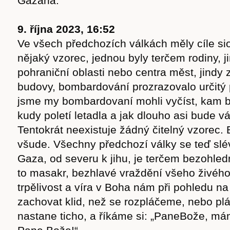
Gazana.
9. října 2023, 16:52
Ve všech předchozích válkách měly cíle sio
nějaký vzorec, jednou byly terčem rodiny, ji
pohraniční oblasti nebo centra měst, jindy
budovy, bombardování prozrazovalo určitý 
jsme my bombardovaní mohli vyčíst, kam
kudy poletí letadla a jak dlouho asi bude vá
Tentokrát neexistuje žádný čitelný vzorec
všude. Všechny předchozí války se teď slév
Gaza, od severu k jihu, je terčem bezohled
to masakr, bezhlavé vraždění všeho živéh
trpělivost a víra v Boha nám při pohledu na
zachovat klid, než se rozpláčeme, nebo p
nastane ticho, a říkáme si: „PaneBože, má