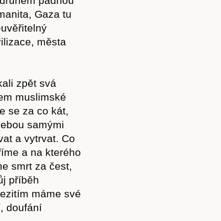
po druhém padnou
manita, Gaza tu
euvěřitelný
ilizace, města
ali zpět svá
nem muslimské
 se za co kát,
 sebou samými
at a vytrvat. Co
ěříme a na kterého
 smrt za čest,
j příběh
Mezitím máme své
í, doufání