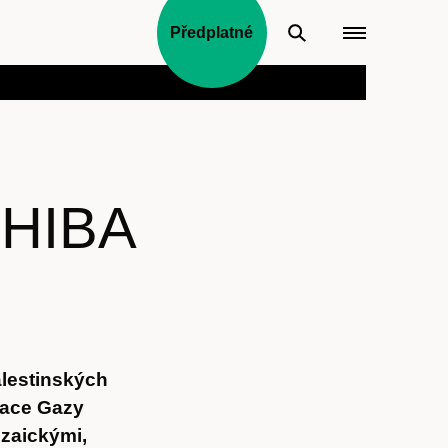
Předplatné
HIBA
alestinských
upace Gazy
ozaickými,