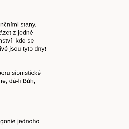
enčními stany,
ázet z jedné
nství, kde se
ivé jsou tyto dny!
oru sionistické
me, dá-li Bůh,
agonie jednoho