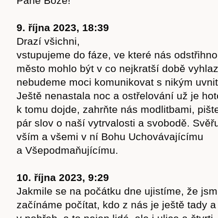
Pane Bože!“
9. října 2023, 18:39
Drazí všichni,
vstupujeme do fáze, ve které nás odstřihno
město mohlo být v co nejkratší době vyhlaz
nebudeme moci komunikovat s nikým uvnitř
Ještě nenastala noc a ostřelování už je ho
k tomu dojde, zahrňte nás modlitbami, pišt
pár slov o naší vytrvalosti a svobodě. Svě
vším a všemi v ní Bohu Uchovávajícímu
a Všepodmaňujícímu.
Časopis
10. října 2023, 9:29
Jakmile se na počátku dne ujistíme, že jsm
začínáme počítat, kdo z nás je ještě tady 