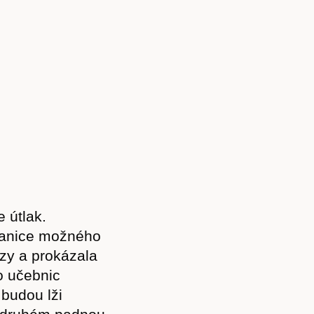
 útlak.
ranice možného
zy a prokázala
o učebnic
 budou lži