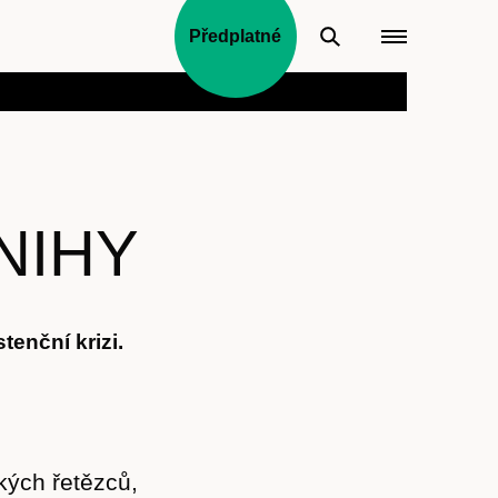
Předplatné
NIHY
tenční krizi.
ých řetězců,