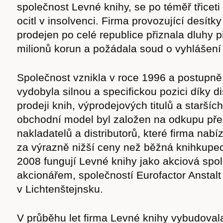
společnost Levné knihy, se po téměř třiceti
ocitl v insolvenci. Firma provozující desít
prodejen po celé republice přiznala dluhy p
milionů korun a požádala soud o vyhlášen
Společnost vznikla v roce 1996 a postupně 
vydobyla silnou a specifickou pozici díky 
prodeji knih, výprodejových titulů a starších
obchodní model byl založen na odkupu pře
nakladatelů a distributorů, které firma nab
za výrazně nižší ceny než běžná knihkupec
2008 fungují Levné knihy jako akciová spo
akcionářem, společností Eurofactor Anstalt
v Lichtenštejnsku.
V průběhu let firma Levné knihy vybudoval