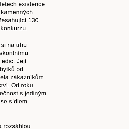
 letech existence
ky kamenných
řesahující 130
í konkurzu.
si na trhu
diskontnímu
 edic. Její
bytků od
ízela zákazníkům
tví. Od roku
lečnost s jediným
 se sídlem
a rozsáhlou