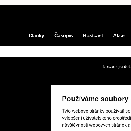
Články
Časopis
Hostcast
Akce
Nejčastější dot
Používáme soubory 
Tyto webové stránky používají sou
vylepšení uživatelského prostřed
návštěvnosti webových stránek a z