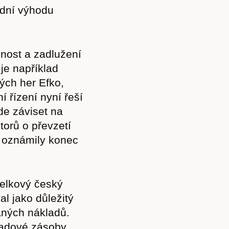
odní výhodu
pnost a zadlužení
 je například
ých her Efko,
Předplatné
í řízení nyní řeší
de záviset na
orů o převzetí
ž oznámily konec
Akce
elkový český
al jako důležitý
daných nákladů.
Kontakt
ladové zásoby