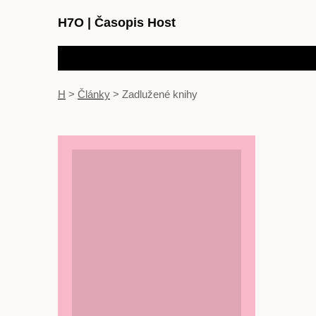
H7O
|
Časopis Host
H
>
Články
>
Zadlužené knihy