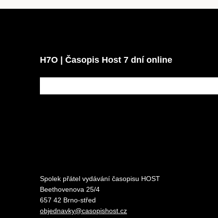
H7O | Časopis Host 7 dní online
Spolek přátel vydávání
časopisu HOST
Beethovenova 25/4
657 42 Brno-střed
objednavky@casopishost.cz