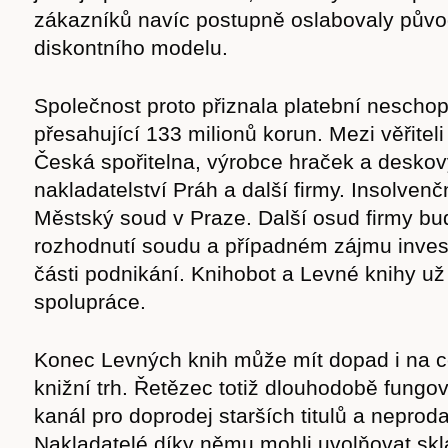
zákazníků navíc postupně oslabovaly pův
diskontního modelu.
Společnost proto přiznala platební nescho
přesahující 133 milionů korun. Mezi věřiteli
Česká spořitelna, výrobce hraček a deskov
Časopis
nakladatelství Práh a další firmy. Insolvenčn
Městský soud v Praze. Další osud firmy bu
rozhodnutí soudu a případném zájmu invest
části podnikání. Knihobot a Levné knihy u
cast
spolupráce.
Konec Levných knih může mít dopad i na c
knižní trh. Řetězec totiž dlouhodobě fungov
kanál pro doprodej starších titulů a nepro
Obchod
Nakladatelé díky němu mohli uvolňovat sk