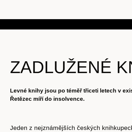
ZADLUŽENÉ K
Levné knihy jsou po téměř třiceti letech v exis
Řetězec míří do insolvence.
Jeden z nejznámějších českých knihkupeck