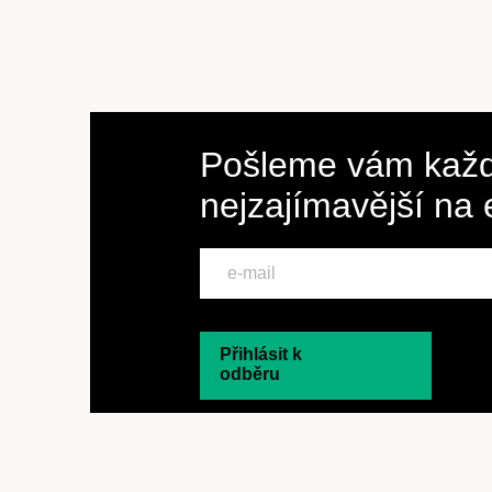
Pošleme vám každ
nejzajímavější na
Přihlásit k
odběru