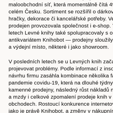
maloobchodní síť, která momentálně čítá 
celém Česku. Sortiment se rozšířil o dárko
hračky, dekorace či kancelářské potřeby.
prodejen provozovala společnost i e-shop.
letech Levné knihy také spolupracovaly s o
antikvariátem Knihobot — prodejny sloužily
a výdejní místo, některé i jako showroom.
V posledních letech se u Levných knih zača
projevovat problémy. Podle informací z ins
návrhu firmu zasáhla kombinace několika 
pandemie covidu-19, která na dlouhé týdny
kamenné prodejny, následný růst nákladů 
a mzdy i celkové zpomalení prodeje knih v 
obchodech. Rostoucí konkurence interneto
jako je právě Knihobot, a změny v nákupn