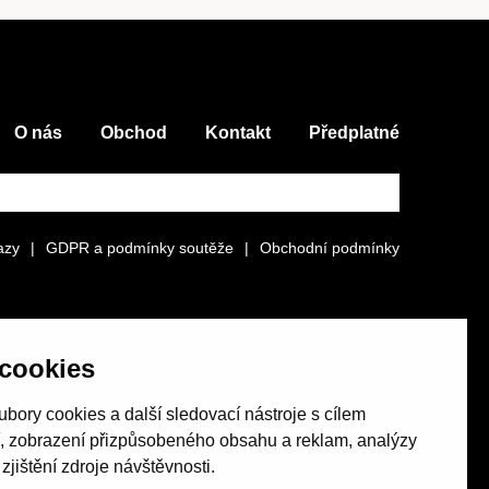
O nás
Obchod
Kontakt
Předplatné
azy
|
GDPR a podmínky soutěže
|
Obchodní podmínky
cookies
bory cookies a další sledovací nástroje s cílem
í, zobrazení přizpůsobeného obsahu a reklam, analýzy
jištění zdroje návštěvnosti.
Revue Host vychází s laskavou finanční podporou