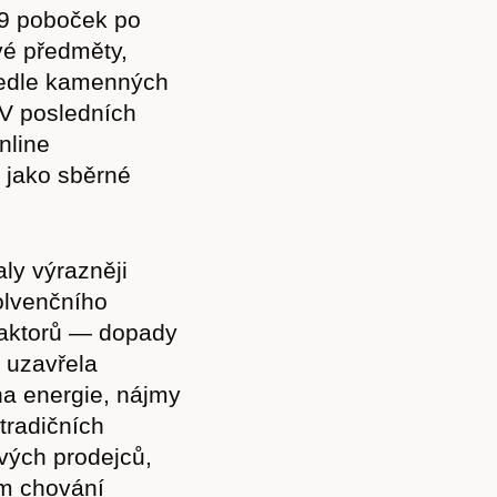
49 poboček po
vé předměty,
 Vedle kamenných
 V posledních
nline
 jako sběrné
ly výrazněji
olvenčního
faktorů — dopady
 uzavřela
na energie, nájmy
tradičních
vých prodejců,
ím chování