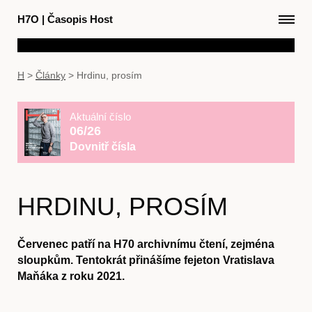
H7O
|
Časopis Host
H
>
Články
>
Hrdinu, prosím
Aktuální číslo
06/26
Dovnitř čísla
HRDINU, PROSÍM
Červenec patří na H70 archivnímu čtení, zejména
sloupkům. Tentokrát přinášíme fejeton Vratislava
Maňáka z roku 2021.