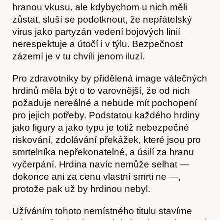
hranou vkusu, ale kdybychom u nich měli
zůstat, sluší se podotknout, že nepřátelský
O nás
virus jako partyzán vedení bojových linií
nerespektuje a útočí i v týlu. Bezpečnost
zázemí je v tu chvíli jenom iluzí.
Pro zdravotníky by přidělená image válečných
hrdinů měla být o to varovnější, že od nich
požaduje nereálné a nebude mít pochopení
pro jejich potřeby. Podstatou každého hrdiny
jako figury a jako typu je totiž nebezpečné
riskování, zdolávání překážek, které jsou pro
smrtelníka nepřekonatelné, a úsilí za hranu
vyčerpání. Hrdina navíc nemůže selhat —
dokonce ani za cenu vlastní smrti ne —,
protože pak už by hrdinou nebyl.
Užíváním tohoto nemístného titulu stavíme