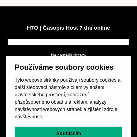
H7O | Časopis Host 7 dní online
Nejčastější dotazy
GDPR a podmínky soutěže
Používáme soubory cookies
Obchodní podmínky
Tyto webové stránky používají soubory cookies a
další sledovací nástroje s cílem vylepšení
uživatelského prostředí, zobrazení
přizpůsobeného obsahu a reklam, analýzy
návštěvnosti webových stránek a zjištění zdroje
Spolek přátel vydávání
časopisu HOST
návštěvnosti.
Beethovenova 25/4
657 42 Brno-střed
Souhlasím
objednavky@casopishost.cz