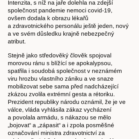
Intenzita, s níž na jaře dolehla na zdejší
společnost pandemie nemoci covid-19,
ovšem dodala k obrazu lékařů
a zdravotnického personálu ještě jeden, nový
a ve svém důsledku krajně nebezpečný
atribut.
Stejně jako středověký člověk spojoval
morovou ránu s blížící se apokalypsou,
spatřila i soudobá společnost v neznámém
Časopis
viru hrozbu vlastního zániku a ve snaze
mobilizovat sebe sama před nadcházející
zkázou zvolila extrémní gesta a rétoriku.
Prezident republiky národu oznámil, že je ve
válce, vláda vyhlásila zákaz vycházení
a povolala armádu, s nákazou se mělo
„bojovat“ a „zápasit“ a i zpola posměšné
označování ministra zdravotnictví za