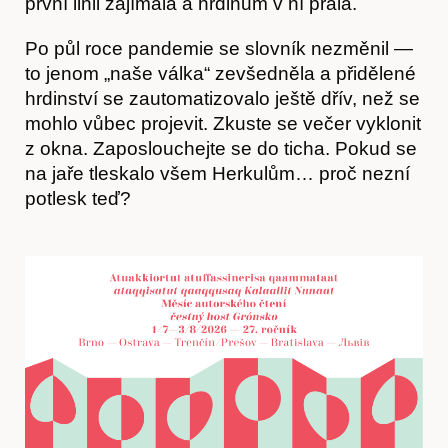
první linii zajímala a hrdinům v ní přála.
Po půl roce pandemie se slovník nezměnil —
to jenom „naše válka“ zevšedněla a přidělené
hrdinství se zautomatizovalo ještě dřív, než se
mohlo vůbec projevit. Zkuste se večer vyklonit
z okna. Zaposlouchejte se do ticha. Pokud se
na jaře tleskalo všem Herkulům… proč nezní
potlesk teď?
Předplatné