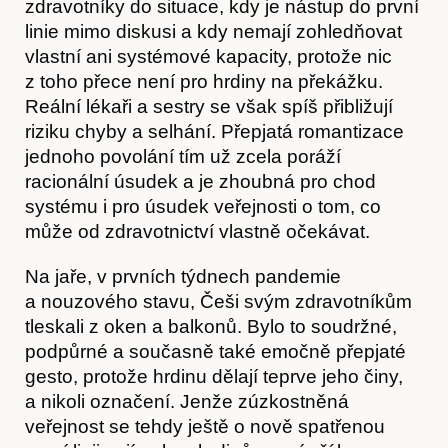
Obchod
zdravotníky do situace, kdy je nástup do první
linie mimo diskusi a kdy nemají zohledňovat
vlastní ani systémové kapacity, protože nic
z toho přece není pro hrdiny na překážku.
Reální lékaři a sestry se však spíš přibližují
riziku chyby a selhání. Přepjatá romantizace
jednoho povolání tím už zcela poráží
racionální úsudek a je zhoubná pro chod
systému i pro úsudek veřejnosti o tom, co
může od zdravotnictví vlastně očekávat.
Na jaře, v prvních týdnech pandemie
a nouzového stavu, Češi svým zdravotníkům
tleskali z oken a balkonů. Bylo to soudržné,
podpůrné a současně také emočně přepjaté
gesto, protože hrdinu dělají teprve jeho činy,
Kontakt
a nikoli označení. Jenže zúzkostněná
veřejnost se tehdy ještě o nově spatřenou