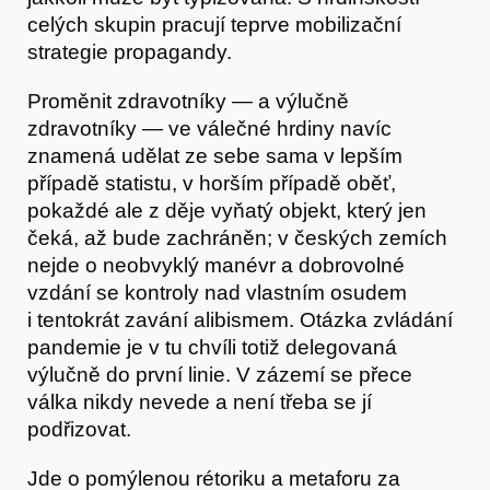
celých skupin pracují teprve mobilizační
strategie propagandy.
Proměnit zdravotníky — a výlučně
Akce
zdravotníky — ve válečné hrdiny navíc
znamená udělat ze sebe sama v lepším
případě statistu, v horším případě oběť,
pokaždé ale z děje vyňatý objekt, který jen
čeká, až bude zachráněn; v českých zemích
nejde o neobvyklý manévr a dobrovolné
vzdání se kontroly nad vlastním osudem
i tentokrát zavání alibismem. Otázka zvládání
pandemie je v tu chvíli totiž delegovaná
výlučně do první linie. V zázemí se přece
válka nikdy nevede a není třeba se jí
podřizovat.
Jde o pomýlenou rétoriku a metaforu za