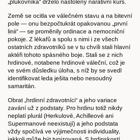
„plukovníka“ drželo nastolený narativní kurs.
Země se ocitla ve válečném stavu a na bitevní
pole — onu bezpočtukrát opakovanou „první
linii“ — se proměnily ordinace a nemocniční
pokoje. Z lékařů a spolu s nimi i ze všech
ostatních zdravotníků se v tu chvíli stali hlavní
aktéři tohoto spásného boje. Stali se z nich
Hostcast
hrdinové, notabene hrdinové váleční, což je
ve svém důsledku úloha, s níž by se svedl
identifikovat leda ješita nebo nesoudný
samaritán.
Obrat „hrdinní zdravotníci“ a jeho variace
zavání už z podstaty. Pro hrdinu totiž nikdy
neplatí plurál (Herkulové, Achilleové ani
Supermanové neexistují) a jeho podstata
vždy spočívá ve výjimečnosti individuality,
jakkoli může být typizovaná. S hrdinskostí