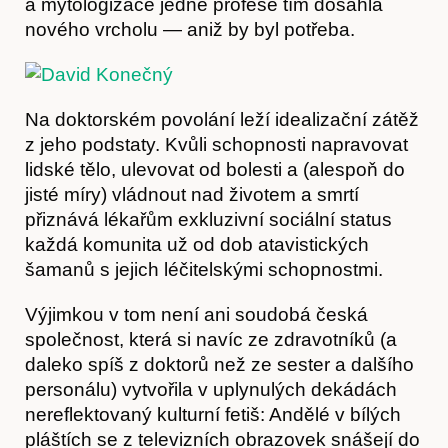
a mytologizace jedné profese tím dosáhla
nového vrcholu — aniž by byl potřeba.
Na doktorském povolání leží idealizační zátěž
z jeho podstaty. Kvůli schopnosti napravovat
lidské tělo, ulevovat od bolesti a (alespoň do
jisté míry) vládnout nad životem a smrtí
přiznává lékařům exkluzivní sociální status
každá komunita už od dob atavistických
šamanů s jejich léčitelskými schopnostmi.
Výjimkou v tom není ani soudobá česká
společnost, která si navíc ze zdravotníků (a
daleko spíš z doktorů než ze sester a dalšího
personálu) vytvořila v uplynulých dekádách
nereflektovaný kulturní fetiš: Andělé v bílých
pláštích se z televizních obrazovek snášejí do