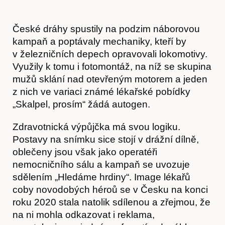
České dráhy spustily na podzim náborovou
kampaň a poptávaly mechaniky, kteří by
v železničních depech opravovali lokomotivy.
Využily k tomu i fotomontáž, na níž se skupina
mužů sklání nad otevřeným motorem a jeden
z nich ve variaci známé lékařské pobídky
„Skalpel, prosím“ žádá autogen.
Zdravotnická výpůjčka má svou logiku.
Postavy na snímku sice stojí v drážní dílně,
oblečeny jsou však jako operatéři
nemocničního sálu a kampaň se uvozuje
sdělením „Hledáme hrdiny“. Image lékařů
coby novodobých héroů se v Česku na konci
roku 2020 stala natolik sdílenou a zřejmou, že
na ni mohla odkazovat i reklama,