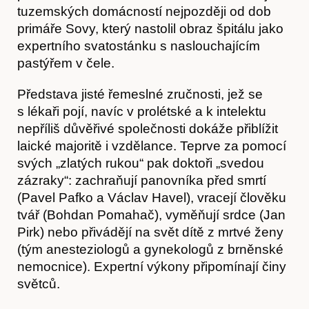
tuzemských domácností nejpozději od dob
primáře Sovy, který nastolil obraz špitálu jako
expertního svatostánku s naslouchajícím
pastýřem v čele.
Představa jisté řemeslné zručnosti, jež se
s lékaři pojí, navíc v prolétské a k intelektu
nepříliš důvěřivé společnosti dokáže přiblížit
laické majoritě i vzdělance. Teprve za pomocí
svých „zlatých rukou“ pak doktoři „svedou
zázraky“: zachraňují panovníka před smrtí
(Pavel Pafko a Václav Havel), vracejí člověku
Články
tvář (Bohdan Pomahač), vyměňují srdce (Jan
Pirk) nebo přivádějí na svět dítě z mrtvé ženy
(tým anesteziologů a gynekologů z brněnské
nemocnice). Expertní výkony připomínají činy
světců.