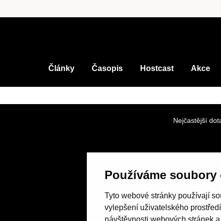
Články
Časopis
Hostcast
Akce
Nejčastější dot
Používáme soubory 
Tyto webové stránky používají sou
vylepšení uživatelského prostřed
návštěvnosti webových stránek a z