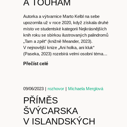
A TOUHÁM
Autorka a výtvarnice Marto Kelbl na sebe
upozornila už v roce 2020, když získala druhé
místo ve studentské kategorii Nejkrásnějších
knih roku se sbírkou ilustrovaných palindromů
„Tam a zpět“ (knižně Meander, 2023).
V nejnovější knize „Ani holka, ani kluk“
(Paseka, 2023) rozebírá velmi osobní téma…
Přečíst celé
09/06/2023
|
rozhovor
|
Michaela Merglová
PŘÍMĚS
ŠVÝCARSKA
Články
V ISLANDSKÝCH