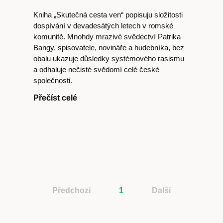
Kniha „Skutečná cesta ven“ popisuju složitosti
dospívání v devadesátých letech v romské
komunitě. Mnohdy mrazivé svědectví Patrika
cast
Bangy, spisovatele, novináře a hudebníka, bez
obalu ukazuje důsledky systémového rasismu
a odhaluje nečisté svědomí celé české
společnosti.
Přečíst celé
Obchod
Předchozí
1
Další