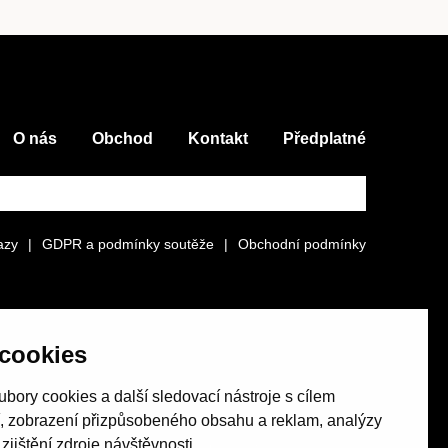
O nás
Obchod
Kontakt
Předplatné
azy
|
GDPR a podmínky soutěže
|
Obchodní podmínky
cookies
bory cookies a další sledovací nástroje s cílem
í, zobrazení přizpůsobeného obsahu a reklam, analýzy
jištění zdroje návštěvnosti.