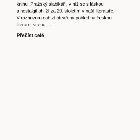
knihu „Pražský slabikář“, v níž se s láskou
a nostalgií ohlíží za 20. stoletím v naší literatuře.
V rozhovoru nabízí otevřený pohled na českou
literární scénu,…
Přečíst celé
Předplatné