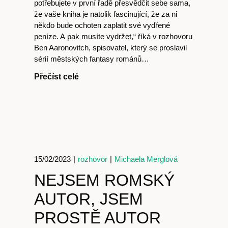
potřebujete v první řadě přesvědčit sebe sama,
že vaše kniha je natolik fascinující, že za ni
někdo bude ochoten zaplatit své vydřené
peníze. A pak musíte vydržet,“ říká v rozhovoru
Ben Aaronovitch, spisovatel, který se proslavil
sérií městských fantasy románů…
Přečíst celé
15/02/2023
|
rozhovor
|
Michaela Merglová
NEJSEM ROMSKÝ
AUTOR, JSEM
Časopis
PROSTĚ AUTOR