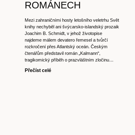
ROMÁNECH
Mezi zahraničními hosty letošního veletrhu Svět
Host
knihy nechyběl ani švýcarsko-islandský prozaik
Joachim B. Schmidt, v jehož životopise
najdeme málem devatero řemesel a tvůrčí
rozkročení přes Atlantský oceán. Českým
čtenářům představil román „Kalmann“,
tragikomický příběh o prazvláštním zločinu…
O nás
Přečíst celé