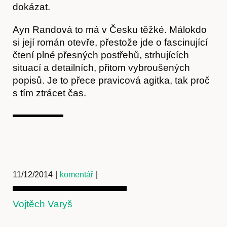
dokázat.
Ayn Randová to má v Česku těžké. Málokdo
Obchod
si její román otevře, přestože jde o fascinující
čtení plné přesných postřehů, strhujících
situací a detailních, přitom vybroušených
popisů. Je to přece pravicová agitka, tak proč
s tím ztrácet čas.
Kontakt
11/12/2014
|
komentář
|
Vojtěch Varyš