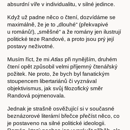
absurdní víře v individualitu, v silné jedince.
Když už padne něco o čtení, dozvídáme se
maximálně, že je to „dlouhé“ (překvapivé
u románů!), „směšné“ a že romány jen ilustrují
politické teze Randové, a proto jsou prý její
postavy neživotné.
Hostcast
Musím říct, že mi
Atlas
při nynějším, druhém
čtení opět způsobil velmi příjemný čtenářský
požitek. Ne proto, že bych byl fanatickým
stoupencem libertariánů či vyznával
objektivismus, jak svůj filozofický směr
Randová pojmenovala.
Jednak je strašně osvěžující si v současné
beznázorové literární břečce přečíst něco, co
je postaveno na silné politické ideologii.