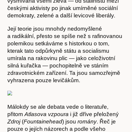
vysmívána všemi zleva — od stalinistů mezi
českými aktivisty po jinak umírněné sociální
demokraty, zelené a další levicové liberály.
Její teorie jsou mnohdy nedomyšlené
Články
a radikální, přesto se spíše než s rafinovanou
polemikou setkáváme s historkou o tom,
kterak tato odpůrkyně státu a socialismu
umírala na rakovinu plic — jako celoživotní
silná kuřačka — pochopitelně ve stáním
zdravotnickém zařízení. Ta jsou samozřejmě
vyhrazena pouze levičákům.
Málokdy se ale debata vede o literatuře,
Časopis
přitom
Atlasova vzpoura
i již dříve přeložený
Zdroj
(
Fountainehead
) jsou
romány
. Řeč je
pouze o jejích názorech a podle všeho