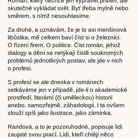
Román, který nechce jen vyprávět příběh, ale
Akce
skutečně vykládat svět. Byť třeba mylně nebo
směrem, s nímž nesouhlasíme.
Za druhé, a uznávám, že je to asi menšinová
libůstka, mě celkem baví číst si o železnici.
O řízení firem. O politice. Číst román, jehož
dialogy a dění se netýkají čistě soukromých
problémů jednotlivých postav, ale jde v nich
o profesi.
S profesí se ale dneska v románech
O nás
setkáváme jen v případě, jde-li o akademické
prostředí, literární (či uměleckou) historii
anebo, samozřejmě, záhadologii. I ta ovšem
slouží spíš jako ilustrace, jako záminka.
Randová, a to je pozoruhodné, popisuje lidi
zaujaté svou prací. Lidi, kteří chtějí něco