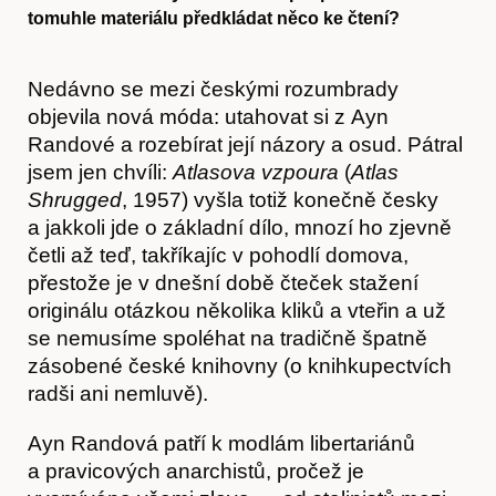
tomuhle materiálu předkládat něco ke čtení?
Nedávno se mezi českými rozumbrady
objevila nová móda: utahovat si z Ayn
Randové a rozebírat její názory a osud. Pátral
jsem jen chvíli:
Atlasova vzpoura
(
Atlas
Shrugged
, 1957) vyšla totiž konečně česky
a jakkoli jde o základní dílo, mnozí ho zjevně
četli až teď, takříkajíc v pohodlí domova,
přestože je v dnešní době čteček stažení
originálu otázkou několika kliků a vteřin a už
se nemusíme spoléhat na tradičně špatně
zásobené české knihovny (o knihkupectvích
radši ani nemluvě).
Ayn Randová patří k modlám libertariánů
a pravicových anarchistů, pročež je