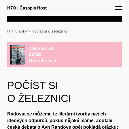
H7O
|
Časopis Host
H
>
Články
>
Počíst si o železnici
Aktuální číslo
06/26
Dovnitř čísla
POČÍST SI
O ŽELEZNICI
Radovat se můžeme i z literární tvorby našich
ideových odpůrců, pokud nějaké máme. Zoufale
česká debata o Ayn Randové opět pokládá otázku: