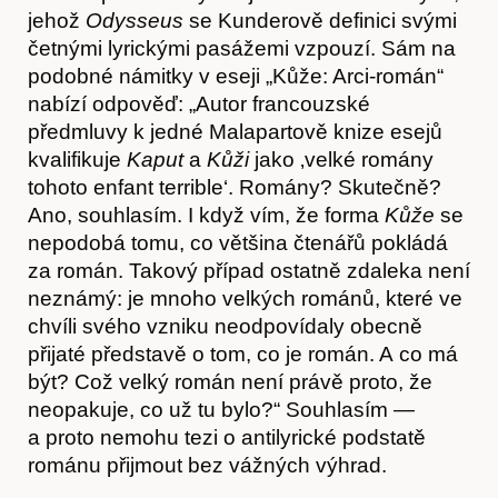
jehož
Odysseus
se Kunderově definici svými
četnými lyrickými pasážemi vzpouzí. Sám na
podobné námitky v eseji „Kůže: Arci-román“
nabízí odpověď: „Autor francouzské
předmluvy k jedné Malapartově knize esejů
kvalifikuje
Kaput
a
Kůži
jako ‚velké romány
tohoto enfant terrible‘. Romány? Skutečně?
Ano, souhlasím. I když vím, že forma
Kůže
se
nepodobá tomu, co většina čtenářů pokládá
Články
za román. Takový případ ostatně zdaleka není
neznámý: je mnoho velkých románů, které ve
chvíli svého vzniku neodpovídaly obecně
přijaté představě o tom, co je román. A co má
být? Což velký román není právě proto, že
neopakuje, co už tu bylo?“ Souhlasím —
a proto nemohu tezi o antilyrické podstatě
románu přijmout bez vážných výhrad.