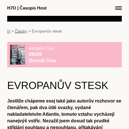
H7O
|
Časopis Host
H
>
Články
>
Evropanův stesk
Aktuální číslo
06/26
Dovnitř čísla
EVROPANŮV STESK
Jestliže chápeme esej také jako autorův rozhovor se
čtenářem, pak dva útlé svazky, vydané
nakladatelstvím Atlantis, tomuto vztahu vycházejí
nanejvýš vstříc. Nezažil jsem dosud tak prudké
střídání souhlasu a nesouhlasu, přitakávání