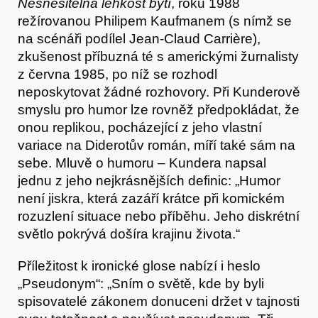
Nesnesitelná lehkost bytí
, roku 1988
režírovanou Philipem Kaufmanem (s nímž se
na scénáři podílel Jean-Claud Carrière),
zkušenost příbuzná té s americkými žurnalisty
z června 1985, po níž se rozhodl
neposkytovat žádné rozhovory. Při Kunderově
smyslu pro humor lze rovněž předpokládat, že
onou replikou, pocházející z jeho vlastní
variace na Diderotův román, míří také sám na
sebe. Mluvě o humoru – Kundera napsal
jednu z jeho nejkrásnějších definic: „Humor
není jiskra, která zazáří krátce při komickém
rozuzlení situace nebo příběhu. Jeho diskrétní
Akce
světlo pokrývá došíra krajinu života.“
Příležitost k ironické glose nabízí i heslo
„Pseudonym“: „Sním o světě, kde by byli
spisovatelé zákonem donuceni držet v tajnosti