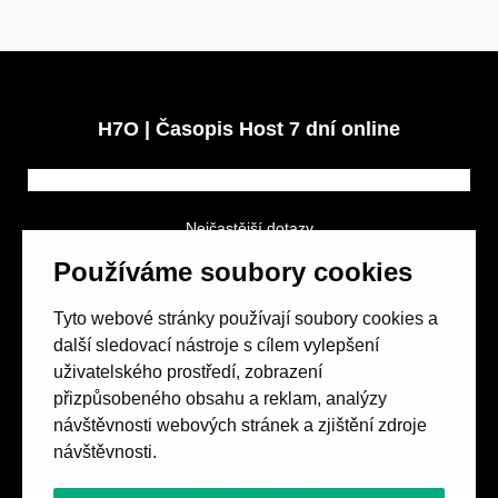
H7O | Časopis Host 7 dní online
Nejčastější dotazy
GDPR a podmínky soutěže
Používáme soubory cookies
Obchodní podmínky
Tyto webové stránky používají soubory cookies a
další sledovací nástroje s cílem vylepšení
uživatelského prostředí, zobrazení
přizpůsobeného obsahu a reklam, analýzy
návštěvnosti webových stránek a zjištění zdroje
Spolek přátel vydávání
časopisu HOST
návštěvnosti.
Beethovenova 25/4
657 42 Brno-střed