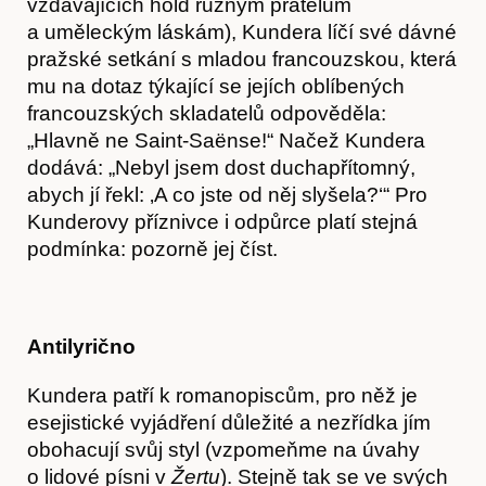
vzdávajících hold různým přátelům
a uměleckým láskám), Kundera líčí své dávné
pražské setkání s mladou francouzskou, která
mu na dotaz týkající se jejích oblíbených
francouzských skladatelů odpověděla:
„Hlavně ne Saint-Saënse!“ Načež Kundera
dodává: „Nebyl jsem dost duchapřítomný,
abych jí řekl: ‚A co jste od něj slyšela?‘“ Pro
Kunderovy příznivce i odpůrce platí stejná
podmínka: pozorně jej číst.
Antilyrično
Kundera patří k romanopiscům, pro něž je
esejistické vyjádření důležité a nezřídka jím
obohacují svůj styl (vzpomeňme na úvahy
o lidové písni v
Žertu
). Stejně tak se ve svých