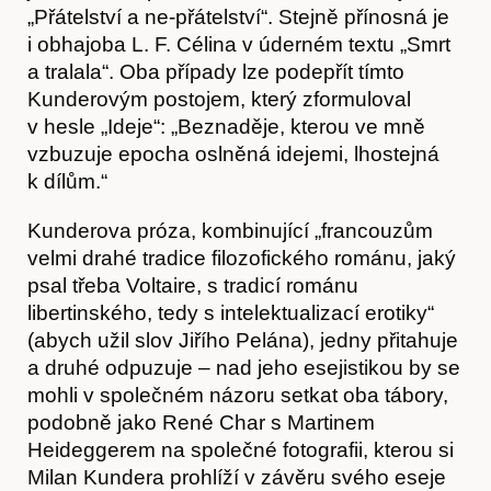
„Přátelství a ne-přátelství“. Stejně přínosná je
i obhajoba L. F. Célina v úderném textu „Smrt
a tralala“. Oba případy lze podepřít tímto
Kunderovým postojem, který zformuloval
v hesle „Ideje“: „Beznaděje, kterou ve mně
vzbuzuje epocha oslněná idejemi, lhostejná
k dílům.“
Kunderova próza, kombinující „francouzům
velmi drahé tradice filozofického románu, jaký
psal třeba Voltaire, s tradicí románu
libertinského, tedy s intelektualizací erotiky“
(abych užil slov Jiřího Pelána), jedny přitahuje
a druhé odpuzuje – nad jeho esejistikou by se
mohli v společném názoru setkat oba tábory,
podobně jako René Char s Martinem
Heideggerem na společné fotografii, kterou si
Milan Kundera prohlíží v závěru svého eseje