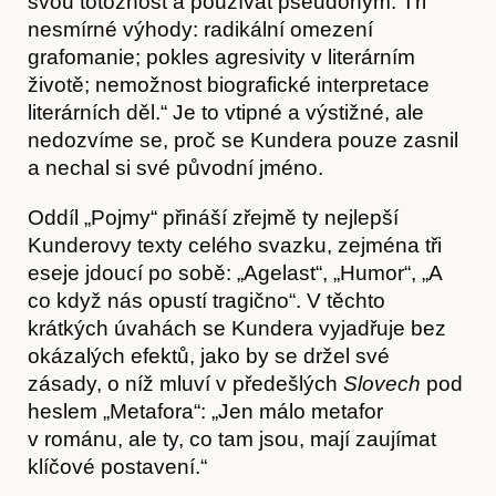
svou totožnost a používat pseudonym. Tři
nesmírné výhody: radikální omezení
grafomanie; pokles agresivity v literárním
životě; nemožnost biografické interpretace
literárních děl.“ Je to vtipné a výstižné, ale
nedozvíme se, proč se Kundera pouze zasnil
a nechal si své původní jméno.
Oddíl „Pojmy“ přináší zřejmě ty nejlepší
Kunderovy texty celého svazku, zejména tři
eseje jdoucí po sobě: „Agelast“, „Humor“, „A
co když nás opustí tragično“. V těchto
krátkých úvahách se Kundera vyjadřuje bez
okázalých efektů, jako by se držel své
O nás
zásady, o níž mluví v předešlých
Slovech
pod
heslem „Metafora“: „Jen málo metafor
v románu, ale ty, co tam jsou, mají zaujímat
klíčové postavení.“