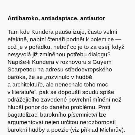
Antibaroko, antiadaptace, antiautor
Tam kde Kundera paušalizuje, často velmi
efektně, nabízí čtenáři podnět k polemice —
což je v pořádku, neboť co je to za esej, když
nevyvolá již zmíněnou potřebu dialogu?
Napíše-li Kundera v rozhovoru s Guyem
Scarpettou na adresu středoevropského
baroka, že se „rozvinulo v hudbě
Časopis
a architektuře, ale nenechalo toho moc
v literatuře“, pak se dopouští soudu spíše
odrážejícího zavedené povrchní mínění než
hlubší ponor do daného problému. Proti
bagatelizaci barokního písemnictví lze
argumentovat nejen určitou nerozborností
barokní hudby a poezie (viz příklad Michnův),