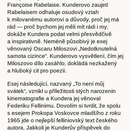
Françoise Rabelaise. Kunderovo zaujetí
Rabelaisem odhaluje osudový vztah
k milovanému autorovi a důvody, proč jej má
rád — proč bychom jej měli mít rádi i my,
dokáže Kundera podat velmi přesvědčivě
a inspirativně. Neméně působivý je esej
věnovaný Oscaru Miloszovi „Nedotknutelná
samota cizince“. Kunderovo vysvětlení, čím jej
Miloszovo dílo zasáhlo, dokládá nezkažený
a hluboký cit pro poezii.
Esej následující, nazvaný „To není můj
svátek“, vznikl u příležitosti stých narozenin
kinematografie a Kundera jej věnoval
Federiku Fellinimu. Dovolím si tvrdit, že spolu
Kontakt
s esejem Prokopa Voskovce mladšího z roku
1965 jde o nejlepší felliniovský text českého
autora. Jakkoli je Kunderův příspěvek do