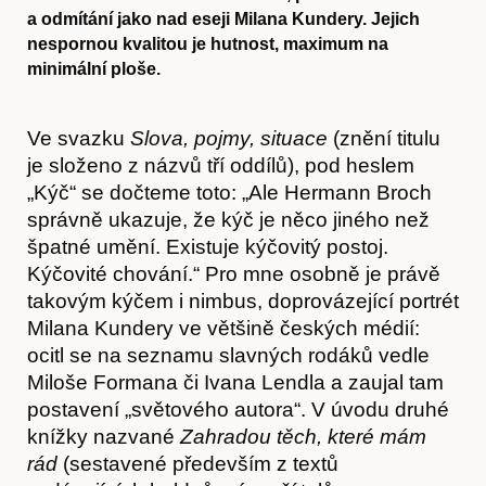
a odmítání jako nad eseji Milana Kundery. Jejich
nespornou kvalitou je hutnost, maximum na
minimální ploše.
Ve svazku
Slova, pojmy, situace
(znění titulu
je složeno z názvů tří oddílů), pod heslem
„Kýč“ se dočteme toto: „Ale Hermann Broch
správně ukazuje, že kýč je něco jiného než
špatné umění. Existuje kýčovitý postoj.
Kýčovité chování.“ Pro mne osobně je právě
takovým kýčem i nimbus, doprovázející portrét
Milana Kundery ve většině českých médií:
ocitl se na seznamu slavných rodáků vedle
Miloše Formana či Ivana Lendla a zaujal tam
postavení „světového autora“. V úvodu druhé
knížky nazvané
Zahradou těch, které mám
rád
(sestavené především z textů