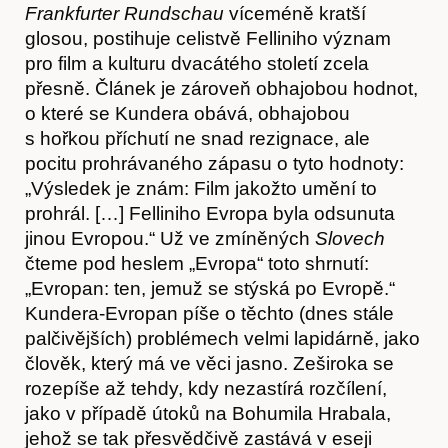
Frankfurter Rundschau
víceméně kratší
glosou, postihuje celistvě Felliniho význam
pro film a kulturu dvacátého století zcela
přesně. Článek je zároveň obhajobou hodnot,
o které se Kundera obává, obhajobou
s hořkou příchutí ne snad rezignace, ale
pocitu prohrávaného zápasu o tyto hodnoty:
„Výsledek je znám: Film jakožto umění to
prohrál. […] Felliniho Evropa byla odsunuta
jinou Evropou.“ Už ve zmíněných
Slovech
čteme pod heslem „Evropa“ toto shrnutí:
„Evropan: ten, jemuž se stýská po Evropě.“
Kundera-Evropan píše o těchto (dnes stále
palčivějších) problémech velmi lapidárně, jako
člověk, který má ve věci jasno. Zeširoka se
rozepíše až tehdy, kdy nezastírá rozčílení,
Předplatné
jako v případě útoků na Bohumila Hrabala,
jehož se tak přesvědčivě zastává v eseji