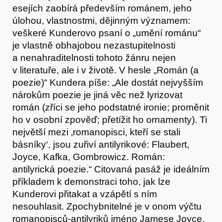
esejích zaobírá především románem, jeho
úlohou, vlastnostmi, dějinným významem:
veškeré Kunderovo psaní o „umění románu“
je vlastně obhajobou nezastupitelnosti
a nenahraditelnosti tohoto žánru nejen
v literatuře, ale i v životě. V hesle „Román (a
poezie)“ Kundera píše: „Ale dostát nejvyšším
nárokům poezie je jiná věc než lyrizovat
román (zříci se jeho podstatné ironie; proměnit
ho v osobní zpověď; přetížit ho ornamenty). Ti
největší mezi ‚romanopisci, kteří se stali
básníky‘, jsou zuřiví antilyrikové: Flaubert,
Joyce, Kafka, Gombrowicz. Román:
antilyrická poezie.“ Citovaná pasáž je ideálním
příkladem k demonstraci toho, jak lze
Kunderovi přitakat a vzápětí s ním
nesouhlasit. Zpochybnitelné je v onom výčtu
romanopisců-antilyriků jméno Jamese Joyce,