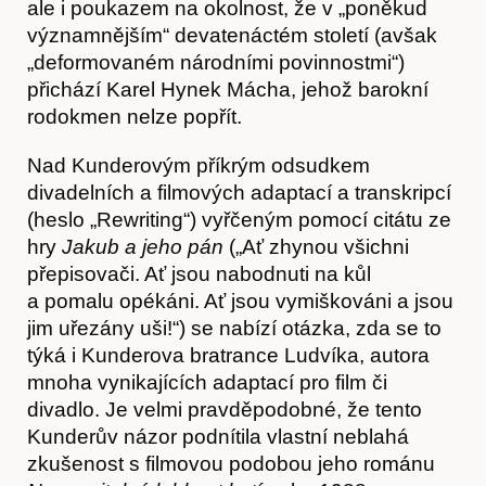
ale i poukazem na okolnost, že v „poněkud
významnějším“ devatenáctém století (avšak
„deformovaném národními povinnostmi“)
přichází Karel Hynek Mácha, jehož barokní
rodokmen nelze popřít.
Nad Kunderovým příkrým odsudkem
divadelních a filmových adaptací a transkripcí
(heslo „Rewriting“) vyřčeným pomocí citátu ze
hry
Jakub a jeho pán
(„Ať zhynou všichni
přepisovači. Ať jsou nabodnuti na kůl
a pomalu opékáni. Ať jsou vymiškováni a jsou
Hostcast
jim uřezány uši!“) se nabízí otázka, zda se to
týká i Kunderova bratrance Ludvíka, autora
mnoha vynikajících adaptací pro film či
divadlo. Je velmi pravděpodobné, že tento
Kunderův názor podnítila vlastní neblahá
zkušenost s filmovou podobou jeho románu