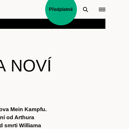
Předplatné
A NOVÍ
rova Mein Kampfu.
ní od Arthura
od smrti Williama