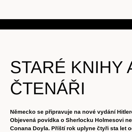
STARÉ KNIHY 
ČTENÁŘI
Německo se připravuje na nové vydání Hitle
Objevená povídka o Sherlocku Holmesovi ne
Conana Doyla. Příští rok uplyne čtyři sta let 