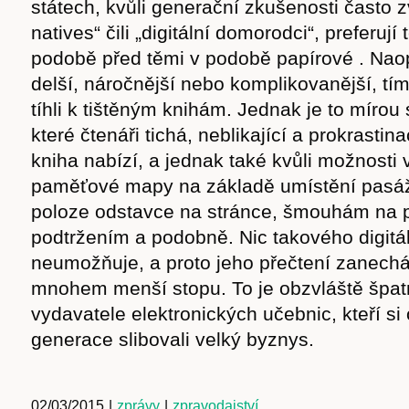
státech, kvůli generační zkušenosti často zv
natives“ čili „digitální domorodci“, preferují t
podobě před těmi v podobě papírové . Naop
delší, náročnější nebo komplikovanější, tí
tíhli k tištěným knihám. Jednak je to mírou
které čtenáři tichá, neblikající a prokrasti
kniha nabízí, a jednak také kvůli možnosti v
paměťové mapy na základě umístění pasáže
poloze odstavce na stránce, šmouhám na p
podtržením a podobně. Nic takového digitál
neumožňuje, a proto jeho přečtení zanech
mnohem menší stopu. To je obzvláště špat
vydavatele elektronických učebnic, kteří si
generace slibovali velký byznys.
02/03/2015
|
zprávy
|
zpravodajství