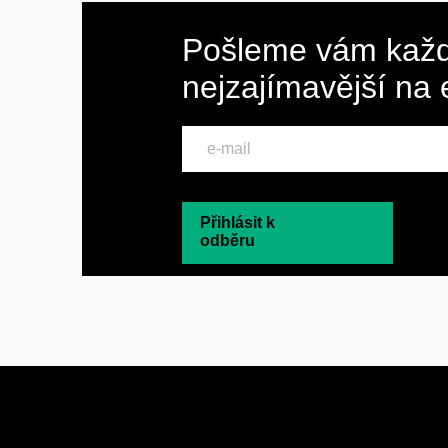
Pošleme vám každ
nejzajímavější na
Přihlásit k
odběru