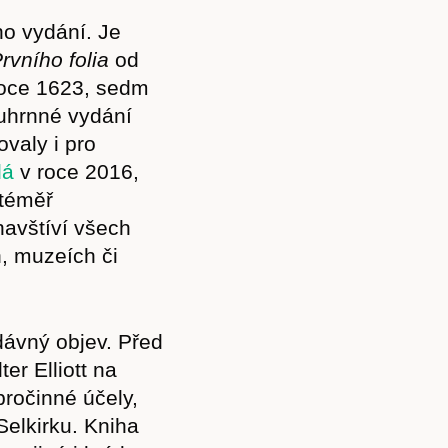
o vydání. Je
rvního folia
od
roce 1623, sedm
ouhrnné vydání
valy i pro
dá
v roce 2016,
 téměř
navštíví všech
, muzeích či
ávný objev. Před
r Elliott na
ročinné účely,
elkirku. Kniha