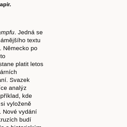
apír.
ampfu
. Jedná se
známějšího textu
26. Německo po
to
ane platit letos
rárních
ání. Svazek
více analýz
apříklad, kde
e si vyloženě
. Nové vydání
ruzích budí