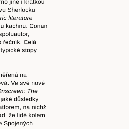
o jiné i krátkou
ivu Sherlocku
ric literature
nou kachnu: Conan
spoluautor,
Předplatné
o řečník. Celá
typické stopy
Akce
aměřená na
ová. Ve své nové
nscreen: The
jaké důsledky
atforem, na nichž
Kontakt
d, že lidé kolem
ve Spojených