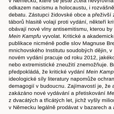
v Německu, které se ještě zcela nevyrovnal
odkazem nacismu a holocaustu, i rozvášně
debatu. Zástupci židovské obce a přeživší
táborů hlasitě volají proti vydání, někteří kr
obávají nové vlny antisemitismu, kterou b
Mein Kampfu
vyvolat. Kritické a akademic
publikace nicméně podle slov Magnuse Bre
mnichovského Institutu soudobých dějin, v
novém vydání pracuje od roku 2012, jakékol
nebo extremistické zneužití znemožňuje. 
předpokládá, že kritické vydání
Mein Kamp
ideologické síly literatury napomůže ochr
demagogií v budoucnu. Zajímavostí je, že a
zakázáno nové vydávání a přetiskování
Me
z dvacátých a třicátých let, jichž vyšly mil
v Německu legálně prodávat v bazarech a a