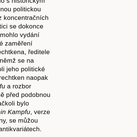
o s historickým
nou politickou
 z koncentračních
itici se dokonce
y mohlo vydání
ké zaměření
chtkena, ředitele
 němž se na
i jeho politické
Brechtken naopak
fu
a rozbor
aně před podobnou
čkoli bylo
in Kampfu
, verze
iony, se můžou
ntikvariátech.