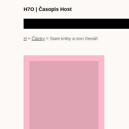
H7O
|
Časopis Host
H
>
Články
>
Staré knihy a noví čtenáři