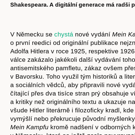
Shakespeara. A digitální generace má radši p
V Německu se
chystá
nové vydání
Mein K
o první reedici od originální publikace nej
Adolfa Hitlera v roce 1925, respektive 19
válce zakázalo jakékoli další vydávání toho
antisemitského pamfletu, zákaz ovšem přest
v Bavorsku. Toho využil tým historiků a lite
a sociálních vědců, aby připravili nové vyd
čítající přes dva tisíce stran prý obsahuje 
a kritiky než originálního textu a ukazuje n
všude Hitler literárně i filozoficky kradl, kd
vymýšlí nebo překrucuje původní myšlenky
Mein Kampfu
kromě nadšení v odborných k