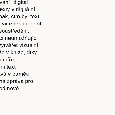
aní „digital
exty v digitální
ak, čím byl text
m více respondenti
 soustředění,
naci neumožňující
ytvářet vizuální
 v knize, díky
apíře,
ní text
ává v paměti
ná zpráva pro
 od nové