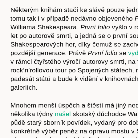
Některým knihám stačí ke slávě pouze jedn
tomu tak i v případě nedávno objeveného
P
Williama Shakespeara.
První folio
vyšlo v 
let po autorově smrti, a jedná se o první s
Shakespearových her, díky čemuž se zacho
pozdější generace. Právě
První folio
se
vy
v rámci čtyřstého výročí autorovy smrti, na
rock’n’rollovou tour po Spojených státech, 
padesát států a bude k vidění v knihovnách
galeriích.
Mnohem menší úspěch a štěstí má jiný ned
několika týdny
našel
skotský důchodce Walte
půdě starý sborník povídek, vydaný pro dob
konkrétně výběr peněz na opravu mostu v S