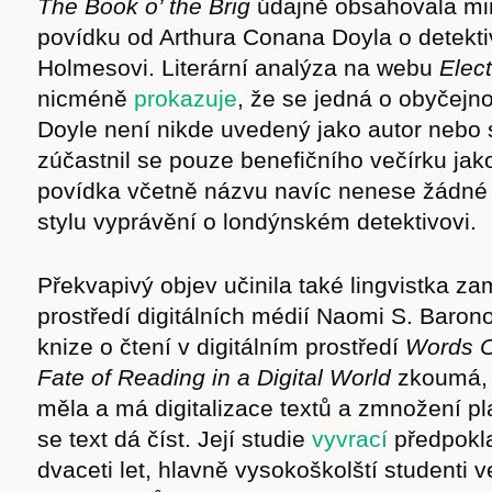
The Book o’ the Brig
údajně obsahovala mim
povídku od Arthura Conana Doyla o detekt
Holmesovi. Literární analýza na webu
Elect
nicméně
prokazuje
, že se jedná o obyčej
Doyle není nikde uvedený jako autor nebo 
Časopis
zúčastnil se pouze benefičního večírku jak
povídka včetně názvu navíc nenese žádné 
stylu vyprávění o londýnském detektivovi.
cast
Překvapivý objev učinila také lingvistka z
prostředí digitálních médií Naomi S. Baron
knize o čtení v digitálním prostředí
Words O
Fate of Reading in a Digital World
zkoumá, 
měla a má digitalizace textů a zmnožení pl
Obchod
se text dá číst. Její studie
vyvrací
předpokla
dvaceti let, hlavně vysokoškolští studenti 