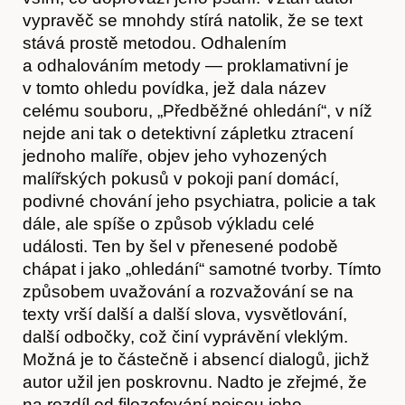
vypravěč se mnohdy stírá natolik, že se text
stává prostě metodou. Odhalením
Časopis
a odhalováním metody — proklamativní je
v tomto ohledu povídka, jež dala název
celému souboru, „Předběžné ohledání“, v níž
nejde ani tak o detektivní zápletku ztracení
jednoho malíře, objev jeho vyhozených
malířských pokusů v pokoji paní domácí,
podivné chování jeho psychiatra, policie a tak
dále, ale spíše o způsob výkladu celé
události. Ten by šel v přenesené podobě
chápat i jako „ohledání“ samotné tvorby. Tímto
způsobem uvažování a rozvažování se na
Hostcast
texty vrší další a další slova, vysvětlování,
další odbočky, což činí vyprávění vleklým.
Možná je to částečně i absencí dialogů, jichž
autor užil jen poskrovnu. Nadto je zřejmé, že
na rozdíl od filozofování nejsou jeho