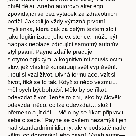
chtěl dělat. Anebo autorovo alter ego
zpovídající se bez vytáček ze zdravotních
potíží. Jakkoli je vždy výrazná prvotní
myšlenka, která pak za celým textem stojí
jako legitimizace jeho existence, může být
naopak neblaze zdrcující samotný autorův
styl psaní. Payne zdařile pracuje
s etymologickými a kognitivními souvislostmi
Články
slov, jež vlastně konstruují svět vyprávění:
„Toul si vzal život. Divná formulace, vzít si
život, říká se to tak. Když si něco vezmu…
měl bych být bohatší. Mělo by se říkat:
odevzdat život. Jenže to zní, jako by člověk
odevzdal něco, co lze odevzdat… složit
břemeno a jít dál… Mělo by se říkat: připravit
sebe o sebe.“ Payne se ovšem nezamýšlí jen
nad standardními idiomy, ale v podstatě nade
vším, co doprovází jeho psaní. Vztah autor—