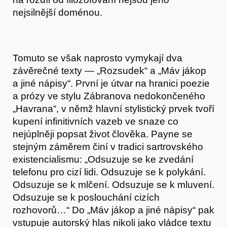
nejsilnější doménou.
Tomuto se však naprosto vymykají dva
závěrečné texty — „Rozsudek“ a „Máv jákop
Akce
a jiné nápisy“. První je útvar na hranici poezie
a prózy ve stylu Zábranova nedokončeného
„Havrana“, v němž hlavní stylistický prvek tvoří
kupení infinitivních vazeb ve snaze co
nejúplněji popsat život člověka. Payne se
stejným záměrem činí v tradici sartrovského
existencialismu: „Odsuzuje se ke zvedání
telefonu pro cizí lidi. Odsuzuje se k polykání.
Odsuzuje se k mlčení. Odsuzuje se k mluvení.
Odsuzuje se k poslouchání cizích
rozhovorů…“ Do „Máv jákop a jiné nápisy“ pak
vstupuje autorský hlas nikoli jako vládce textu
O nás