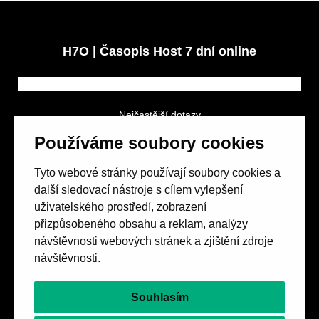
H7O | Časopis Host 7 dní online
Nejčastější dotazy
GDPR a podmínky soutěže
Používáme soubory cookies
Obchodní podmínky
Tyto webové stránky používají soubory cookies a
další sledovací nástroje s cílem vylepšení
uživatelského prostředí, zobrazení
přizpůsobeného obsahu a reklam, analýzy
návštěvnosti webových stránek a zjištění zdroje
Spolek přátel vydávání
časopisu HOST
návštěvnosti.
Beethovenova 25/4
657 42 Brno-střed
Souhlasím
objednavky@casopishost.cz
+420 775 995 695