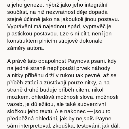
a jeho geneze, nýbrž jako jeho integrální
součást, na niž nezvratnost děje dopadá
stejně účinně jako na jakoukoli jinou postavu.
Vyprávění má najednou spád, vypravěč je
plastickou postavou. Lze s ní cítit, není jen
konstruktem plnícím strojově dokonale
záměry autora.
A právě tato obapolnost Paynova psaní, kdy
na jedné straně nepřipouští prvek náhody
a nitky příběhu drží v rukou tak pevně, až se
Obchod
příběh ztrácí a zůstávají pouze nitky, a na
straně druhé buduje příběh citem, nikoli
mozkem, ohledává možnosti slova, možnosti
vazeb, je důležitou, ale také subverzivní
složkou jeho textů. Ale nakonec — jsou to
předběžná ohledání, jak by nejspíš Payne
sám interpretoval: zkouška, testování, jak dál.