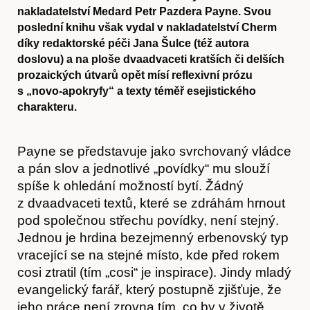
nakladatelství Medard Petr Pazdera Payne. Svou
poslední knihu však vydal v nakladatelství Cherm
díky redaktorské péči Jana Šulce (též autora
doslovu) a na ploše dvaadvaceti kratších či delších
prozaických útvarů opět mísí reflexivní prózu
s „novo-apokryfy“ a texty téměř esejistického
charakteru.
Payne se představuje jako svrchovaný vládce
a pán slov a jednotlivé „povídky“ mu slouží
spíše k ohledání možností bytí. Žádný
z dvaadvaceti textů, které se zdráhám hrnout
pod společnou střechu povídky, není stejný.
Jednou je hrdina bezejmenný erbenovský typ
vracející se na stejné místo, kde před rokem
cosi ztratil (tím „cosi“ je inspirace). Jindy mladý
evangelický farář, který postupně zjišťuje, že
jeho práce není zrovna tím, co by v životě