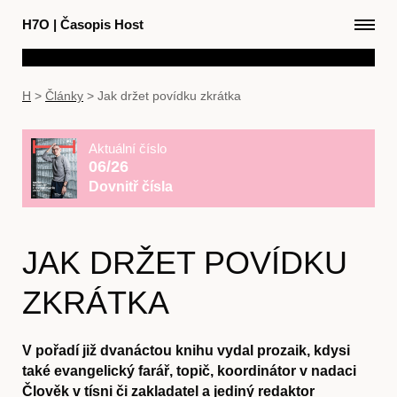
H7O
|
Časopis Host
H
>
Články
>
Jak držet povídku zkrátka
Aktuální číslo
06/26
Dovnitř čísla
JAK DRŽET POVÍDKU
ZKRÁTKA
V pořadí již dvanáctou knihu vydal prozaik, kdysi
také evangelický farář, topič, koordinátor v nadaci
Člověk v tísni či zakladatel a jediný redaktor