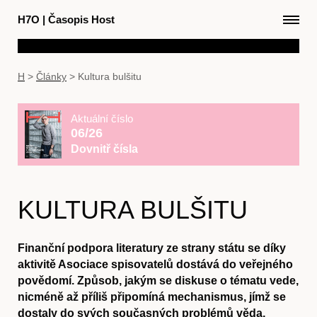
H7O
|
Časopis Host
H
>
Články
>
Kultura bulšitu
Aktuální číslo
06/26
Dovnitř čísla
KULTURA BULŠITU
Finanční podpora literatury ze strany státu se díky
aktivitě Asociace spisovatelů dostává do veřejného
povědomí. Způsob, jakým se diskuse o tématu vede,
nicméně až příliš připomíná mechanismus, jímž se
dostaly do svých současných problémů věda,