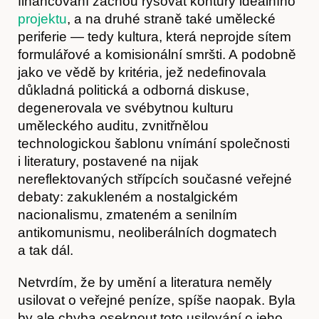
financování začnou rýsovat kontury ideálního
projektu
, a na druhé straně také umělecké
periferie — tedy kultura, která neprojde sítem
formulářové a komisionální smršti. A podobně
jako ve vědě by kritéria, jež nedefinovala
důkladná politická a odborná diskuse,
degenerovala ve svébytnou kulturu
uměleckého auditu, zvnitřnělou
technologickou šablonu vnímání společnosti
i literatury, postavené na nijak
Obchod
nereflektovaných střípcích současné veřejné
debaty: zakukleném a nostalgickém
nacionalismu, zmateném a senilním
antikomunismu, neoliberálních dogmatech
a tak dál.
Netvrdím, že by umění a literatura neměly
usilovat o veřejné peníze, spíše naopak. Byla
by ale chyba oseknout toto usilování o jeho