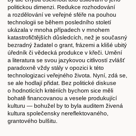
politickou dimenzi. Redukce rozhodování
a rozdělování ve veřejné sféře na pouhou
technologii se během posledního století
ukázala v mnoha případech v mnohem
Kontakt
katastrofičtějších důsledcích, než je současný
bezradný žadatel o grant, frázemi a klišé ubitý
úředník či vědecká produkce v křeči. Umění
a literatura se svou jazykovou citlivostí zvlášť
paradoxně vždy stály v opozici k této
technologizaci veřejného života. Nyní, zdá se,
se ale hodlají přidat. Bez politické diskuse
o hodnotících kritériích bychom sice měli
bohatě financovanou a vesele produkující
kulturu — bohužel by to byla auditem živená
kultura společensky nereflektovaného,
grantového bulšitu.
Předplatné