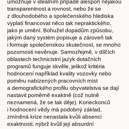
umožňuje v ideálním případě alespoň nějakou
transparentnost a rovnost, nebo že se
z dlouhodobého a společenského hlediska
vyplatí financovat něco tak nepraktického,
jako je umění. Bohužel dopadům způsobu,
jakým daný systém popisuje a zároveň tak
i formuje společenskou skutečnost, se mnoho
pozornosti nevěnuje. Samozřejmě, v dílčích
oblastech technicistní jazyk dotačních
programů funguje skvěle, jelikož kritéria
hodnocení například kvality vozovky nebo
poměru nabízených pracovních míst
Časopis
a demografického profilu obyvatelstva se dají
nastavit poměrně exaktně (což nutně
neznamená, že se tak děje). Koneckonců
i hodnocení vědy má podobný základ,
zmíněná krize nenastala kvůli absenci
exaktnosti, nýbrž kvůli její absurdní