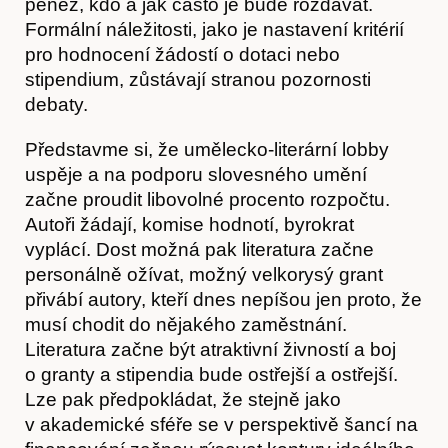
peněz, kdo a jak často je bude rozdávat.
Formální náležitosti, jako je nastavení kritérií
Akce
pro hodnocení žádostí o dotaci nebo
stipendium, zůstávají stranou pozornosti
debaty.
Představme si, že umělecko-literární lobby
uspěje a na podporu slovesného umění
začne proudit libovolné procento rozpočtu.
Autoři žádají, komise hodnotí, byrokrat
vyplácí. Dost možná pak literatura začne
personálně ožívat, možný velkorysý grant
přivábí autory, kteří dnes nepíšou jen proto, že
musí chodit do nějakého zaměstnání.
Literatura začne být atraktivní živností a boj
O nás
o granty a stipendia bude ostřejší a ostřejší.
Lze pak předpokládat, že stejně jako
v akademické sféře se v perspektivě šancí na