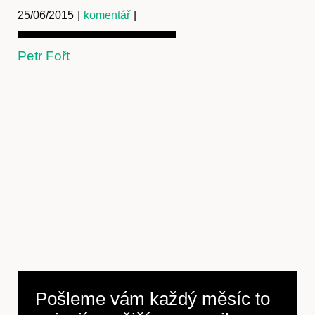
25/06/2015
|
komentář
|
Petr Fořt
Pošleme vám každý měsíc to