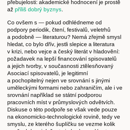
přebujelosti: akademické hodnocení je prostě
až
příliš dobrý byznys
.
Co ovšem s — pokud odhlédneme od
podpory periodik, čtení, festivalů, veletrhů
a podobně — literaturou? Nemá zřejmě smysl
hledat, co bylo dřív, jestli slepice a literatura
Hostcast
v krizi, nebo vejce a český literát v hladovění:
požadavek na lepší financování spisovatelů
a jejich tvorby, v současnosti ztělesňovaný
Asociací spisovatelů, je legitimní
a pochopitelný nejen ve srovnání s jinými
uměleckými formami nebo zahraničím, ale i ve
srovnání například se státní podporou
pracovních míst v průmyslových odvětvích.
Diskuse o této podpoře se však vede pouze
na ekonomicko-technologické rovině, tedy ve
smyslu, ze kterého šuplíčku se vezme kolik