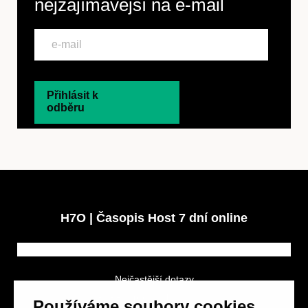
nejzajímavější na
e-mail
Přihlásit k
odběru
H7O | Časopis Host 7 dní online
Nejčastější dotazy
GDPR a podmínky soutěže
Používáme soubory cookies