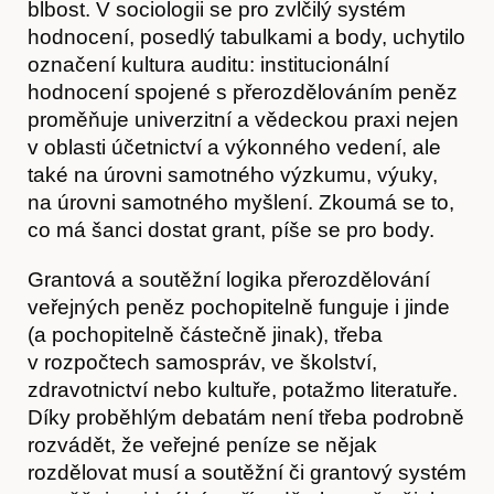
blbost. V sociologii se pro zvlčilý systém
hodnocení, posedlý tabulkami a body, uchytilo
označení kultura auditu: institucionální
hodnocení spojené s přerozdělováním peněz
proměňuje univerzitní a vědeckou praxi nejen
v oblasti účetnictví a výkonného vedení, ale
také na úrovni samotného výzkumu, výuky,
na úrovni samotného myšlení. Zkoumá se to,
co má šanci dostat grant, píše se pro body.
Grantová a soutěžní logika přerozdělování
veřejných peněz pochopitelně funguje i jinde
(a pochopitelně částečně jinak), třeba
v rozpočtech samospráv, ve školství,
zdravotnictví nebo kultuře, potažmo literatuře.
Díky proběhlým debatám není třeba podrobně
rozvádět, že veřejné peníze se nějak
Články
rozdělovat musí a soutěžní či grantový systém