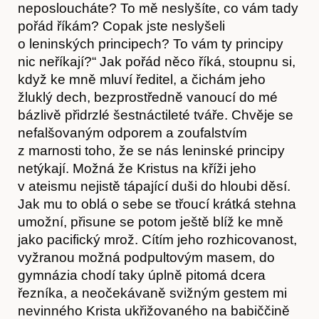
neposloucháte? To mě neslyšíte, co vám tady
pořád říkám? Copak jste neslyšeli
o leninských principech? To vám ty principy
nic neříkají?“ Jak pořád něco říká, stoupnu si,
když ke mně mluví ředitel, a čichám jeho
žluklý dech, bezprostředně vanoucí do mé
Články
bázlivě přidrzlé šestnáctileté tváře. Chvěje se
nefalšovaným odporem a zoufalstvím
z marnosti toho, že se nás leninské principy
netýkají. Možná že Kristus na kříži jeho
v ateismu nejistě tápající duši do hloubi děsí.
Jak mu to oblá o sebe se třoucí krátká stehna
umožní, přisune se potom ještě blíž ke mně
jako pacifický mrož. Cítím jeho rozhicovanost,
vyžranou možná podpultovým masem, do
gymnázia chodí taky úplně pitomá dcera
řezníka, a neočekávaně svižným gestem mi
nevinného Krista ukřižovaného na babiččině