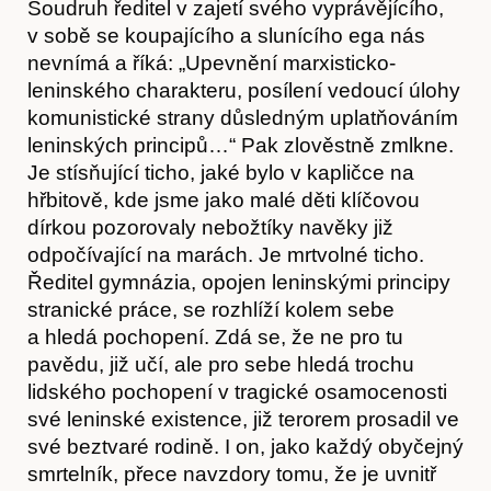
Soudruh ředitel v zajetí svého vyprávějícího,
v sobě se koupajícího a slunícího ega nás
nevnímá a říká: „Upevnění marxisticko-
leninského charakteru, posílení vedoucí úlohy
komunistické strany důsledným uplatňováním
leninských principů…“ Pak zlověstně zmlkne.
Je stísňující ticho, jaké bylo v kapličce na
hřbitově, kde jsme jako malé děti klíčovou
dírkou pozorovaly nebožtíky navěky již
odpočívající na marách. Je mrtvolné ticho.
Ředitel gymnázia, opojen leninskými principy
stranické práce, se rozhlíží kolem sebe
a hledá pochopení. Zdá se, že ne pro tu
pavědu, již učí, ale pro sebe hledá trochu
lidského pochopení v tragické osamocenosti
své leninské existence, již terorem prosadil ve
své beztvaré rodině. I on, jako každý obyčejný
smrtelník, přece navzdory tomu, že je uvnitř