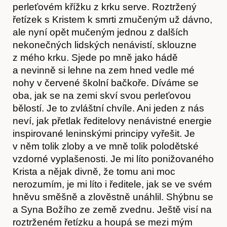
perleťovém křížku z krku serve. Roztržený
řetízek s Kristem k smrti zmučeným už dávno,
ale nyní opět mučeným jednou z dalších
nekonečných lidských nenávistí, sklouzne
z mého krku. Sjede po mně jako hádě
a nevinně si lehne na zem hned vedle mé
nohy v červené školní bačkoře. Díváme se
oba, jak se na zemi skví svou perleťovou
bělostí. Je to zvláštní chvíle. Ani jeden z nás
neví, jak přetlak ředitelovy nenávistné energie
inspirované leninskými principy vyřešit. Je
v něm tolik zloby a ve mně tolik polodětské
vzdorné vyplašenosti. Je mi líto ponižovaného
Krista a nějak divně, že tomu ani moc
nerozumím, je mi líto i ředitele, jak se ve svém
hněvu směšně a zlověstně unáhlil. Shýbnu se
a Syna Božího ze země zvednu. Ještě visí na
roztrženém řetízku a houpá se mezi mým