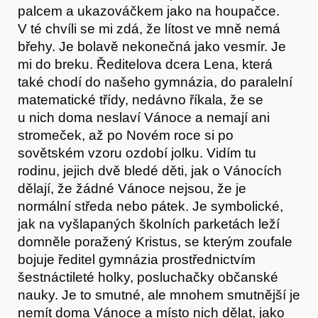
palcem a ukazováčkem jako na houpačce.
V té chvíli se mi zdá, že lítost ve mně nemá
břehy. Je bolavě nekonečná jako vesmír. Je
Časopis
mi do breku. Ředitelova dcera Lena, která
také chodí do našeho gymnázia, do paralelní
matematické třídy, nedávno říkala, že se
u nich doma neslaví Vánoce a nemají ani
stromeček, až po Novém roce si po
sovětském vzoru ozdobí jolku. Vidím tu
rodinu, jejich dvě bledé děti, jak o Vánocích
dělají, že žádné Vánoce nejsou, že je
normální středa nebo pátek. Je symbolické,
jak na vyšlapaných školních parketách leží
domněle poražený Kristus, se kterým zoufale
bojuje ředitel gymnázia prostřednictvím
šestnáctileté holky, posluchačky občanské
nauky. Je to smutné, ale mnohem smutnější je
nemít doma Vánoce a místo nich dělat, jako