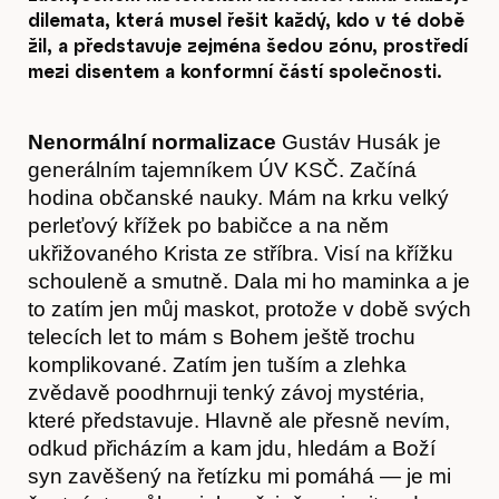
dilemata, která musel řešit každý, kdo v té době
žil, a představuje zejména šedou zónu, prostředí
mezi disentem a konformní částí společnosti.
Nenormální normalizace
Gustáv Husák je
generálním tajemníkem ÚV KSČ. Začíná
hodina občanské nauky. Mám na krku velký
perleťový křížek po babičce a na něm
ukřižovaného Krista ze stříbra. Visí na křížku
schouleně a smutně. Dala mi ho maminka a je
to zatím jen můj maskot, protože v době svých
telecích let to mám s Bohem ještě trochu
komplikované. Zatím jen tuším a zlehka
zvědavě poodhrnuji tenký závoj mystéria,
které představuje. Hlavně ale přesně nevím,
odkud přicházím a kam jdu, hledám a Boží
syn zavěšený na řetízku mi pomáhá — je mi