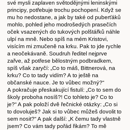
své mysli zaplaven světodějnými leninskými
principy, potřebuje trochu pochopení. Když se
mu ho nedostane, a jak by také od puberťáků
mohlo, pohled jeho modrošedých prasečích
oček vsazených do tukových polštářků náhle
ulpí na mně. Nebo spíš na mém Kristovi,
visícím mi zmučeně na krku. Pak to jde rychle
a neočekávaně. Soudruh ředitel nejprve
zařve, až potřese bělostným podbradkem,
spíš však zaryčí: „Co to máš, Bittnerová, na
krku? Co to tady vidím? A to ještě na
občanské nauce. Je to vůbec možný?“
A pokračuje přeskakující fistulí: „Co to sem do
školy proboha nosíš?! Co tohleto je? Co to
je?“ A pak položí dvě řečnické otázky: „Co si
to dovoluješ? Jak si to vůbec můžeš dovolit to
sem nosit?“ A pak další: „K čemu tady vlastně
jsem? Co vám tady pořád řikám? To mě