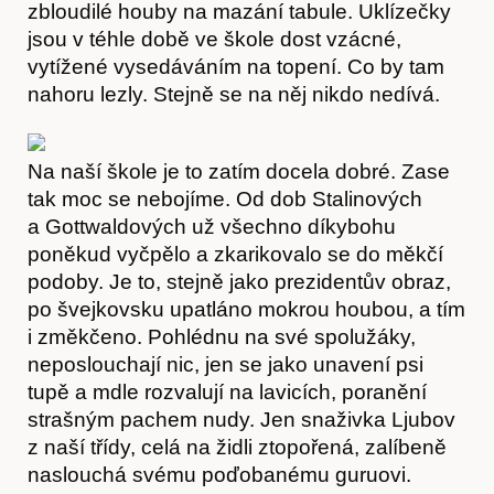
zbloudilé houby na mazání tabule. Uklízečky
jsou v téhle době ve škole dost vzácné,
vytížené vysedáváním na topení. Co by tam
nahoru lezly. Stejně se na něj nikdo nedívá.
Na naší škole je to zatím docela dobré. Zase
tak moc se nebojíme. Od dob Stalinových
a Gottwaldových už všechno díkybohu
poněkud vyčpělo a zkarikovalo se do měkčí
podoby. Je to, stejně jako prezidentův obraz,
po švejkovsku upatláno mokrou houbou, a tím
i změkčeno. Pohlédnu na své spolužáky,
neposlouchají nic, jen se jako unavení psi
tupě a mdle rozvalují na lavicích, poranění
strašným pachem nudy. Jen snaživka Ljubov
z naší třídy, celá na židli ztopořená, zalíbeně
naslouchá svému poďobanému guruovi.