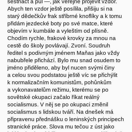
šestnáct a půl —, jak veřejně projevit vzdor.
Abych ten vzdor ještě posílila, přišiju si na
starý dědečkův frak stříbrné knoflíky a k tomu
přidám jezdecké boty po své matce, které
objevím v kumbále a vyleštím od plísně.
Chodím rychle, frakové krovky za mnou na
cestě do školy povlávají. Zvoní. Soudruh
ředitel s podivným jménem Maňas jako vždy
nabubřele přichází. Bylo mu snad osudem to
jméno přiděleno, aby byl nucen svými činy
a celou svou podstatou ještě víc se přichýlit
k normalizačním komunistům, pohůnkům
a vykonavatelům režimu, kterému se po
sovětské okupaci začalo říkat reálný
socialismus. V něj se po okupaci změnil
socialismus s lidskou tváří. Na dnešek má
připravenu přednášku o leninských principech
stranické práce. Slova mu tečou z úst jako