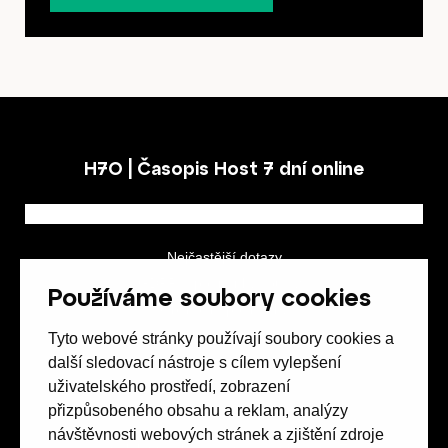
H7O | Časopis Host 7 dní online
Nejčastější dotazy
GDPR a podmínky soutěže
Používáme soubory cookies
Obchodní podmínky
Tyto webové stránky používají soubory cookies a
další sledovací nástroje s cílem vylepšení
uživatelského prostředí, zobrazení
přizpůsobeného obsahu a reklam, analýzy
návštěvnosti webových stránek a zjištění zdroje