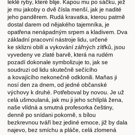
leklé ryby, které blije. Kapou mu po sáčku, jež
je mu jakoby o dvě čísla menší, jak je nadité
jeho panděrem. Rudá kravatka, kterou patrně
dostal darem od nějakého tajemníka, je
opatřena nenápadným srpem a kladivem. Dva
základní pracovní nástroje lidu, určené
ke sklizni obilí a vykování zářných zítřků, jsou
vyvedeny ve zlaté barvě, která na rudém
pozadí dokonale symbolizuje to, jak se
soudruzi od lidu skutečně sečícího
a kovajícího nekonečně odklonili. Maňas ji
nosí den za dnem, od jedné občanské
výchovy k druhé. Potřeboval by novou. Je už
celá ušmoulaná, jak mu ji jeho schlíplá žena,
naše vlídná a smutná profesorka češtiny,
denně po snídani pokorně, s bílou
bezkrevnou tváří bez jediné emoce, již by dala
najevo, bez smíchu a pláče, celá zlomená