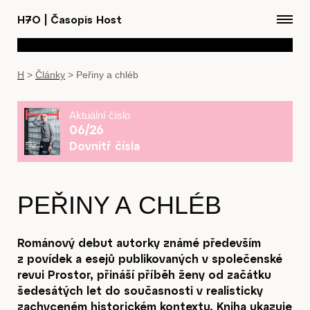
H7O
|
Časopis Host
H
>
Články
>
Peřiny a chléb
Aktuální číslo
06/26
Dovnitř čísla
PEŘINY A CHLÉB
Románový debut autorky známé především
z povídek a esejů publikovaných v společenské
revui Prostor, přináší příběh ženy od začátku
šedesátých let do současnosti v realisticky
zachyceném historickém kontextu. Kniha ukazuje