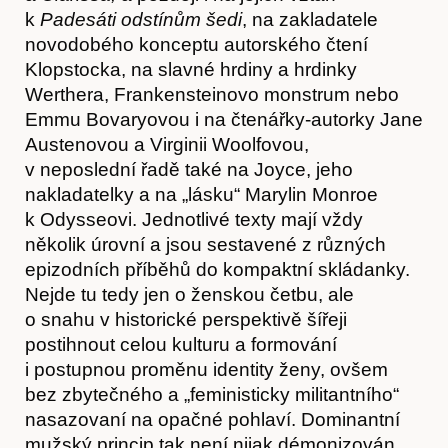
k
Padesáti odstínům šedi
, na zakladatele
novodobého konceptu autorského čtení
Klopstocka, na slavné hrdiny a hrdinky
Werthera, Frankensteinovo monstrum nebo
Časopis
Emmu Bovaryovou i na čtenářky-autorky Jane
Austenovou a Virginii Woolfovou,
v neposlední řadě také na Joyce, jeho
nakladatelky a na „lásku“ Marylin Monroe
k Odysseovi. Jednotlivé texty mají vždy
několik úrovní a jsou sestavené z různých
epizodních příběhů do kompaktní skládanky.
Nejde tu tedy jen o ženskou četbu, ale
o snahu v historické perspektivě šířeji
postihnout celou kulturu a formování
i postupnou proměnu identity ženy, ovšem
bez zbytečného a „feministicky militantního“
Hostcast
nasazovaní na opačné pohlaví. Dominantní
mužský princip tak není nijak démonizován,