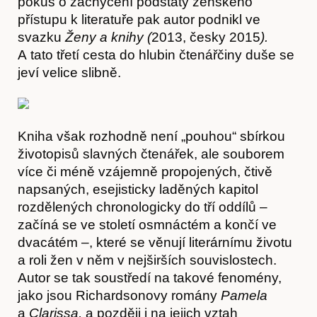
pokus o zachycení podstaty ženského
přístupu k literatuře pak autor podnikl ve
svazku
Ženy a knihy
(
2013, česky 2015
).
A tato třetí cesta do hlubin čtenářčiny duše se
jeví velice slibně.
Kniha však rozhodně není „pouhou“ sbírkou
životopisů slavných čtenářek, ale souborem
více či méně vzájemně propojených, čtivě
Články
napsaných, esejisticky laděných kapitol
rozdělených chronologicky do tří oddílů –
začíná se ve století osmnáctém a končí ve
dvacátém –, které se věnují literárnímu životu
a roli žen v něm v nejširších souvislostech.
Autor se tak soustředí na takové fenomény,
jako jsou Richardsonovy romány
Pamela
a
Clarissa,
a později i na jejich vztah