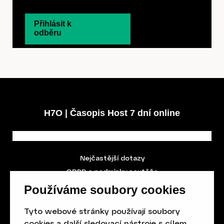
Přihlásit k
odběru
H7O | Časopis Host 7 dní online
Nejčastější dotazy
GDPR a podmínky soutěže
Obchodní podmínky
Používáme soubory cookies
Tyto webové stránky používají soubory
cookies a další sledovací nástroje s cílem