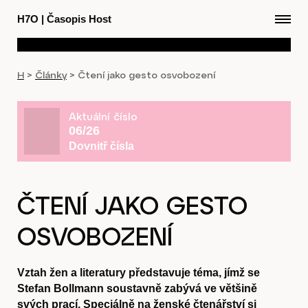
H7O
|
Časopis Host
H
>
Články
>
Čtení jako gesto osvobození
Aktuální číslo
06/26
Dovnitř čísla
ČTENÍ JAKO GESTO
OSVOBOZENÍ
Vztah žen a literatury představuje téma, jímž se
Stefan Bollmann soustavně zabývá ve většině
svých prací. Speciálně na ženské čtenářství si