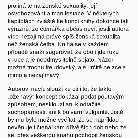
prolíná téma ženské sexuality, její
osvobozování a manifestace. V některých
kapitolách zvláště ke konci knihy dokonce tak
O nás
výrazně, že čtenář/ka občas neví, jestli autora
více nezajímá právě spíš ženská sexualita
než ženská četba. Kniha se v každém
případě snaží sugerovat, že obojí jde ruku
v ruce a je neodmyslitelně spjato. Názor
možná trochu freudovský, ale určitě ne zcela
mimo a nezajímavý.
Autorovi navíc slouží ke cti i to, že takto
„ožehavý“ koncept dokázal podat poutavým
způsobem, nesklouzl ani k odtažité
suchopárnosti, ani k bulvární vulgaritě. Jistě
Obchod
by mu bylo možné vyčítat, že se například
nevěnuje i čtenářkám dřívějších dob nebo že
se, přes veškerou snahu pochopit ženskou