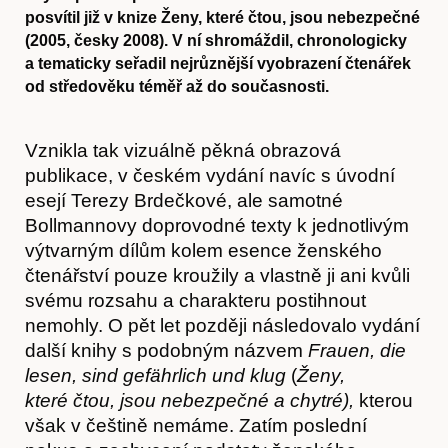
posvítil již v knize Ženy, které čtou, jsou nebezpečné
(2005, česky 2008). V ní shromáždil, chronologicky
a tematicky seřadil nejrůznější vyobrazení čtenářek
od středověku téměř až do současnosti.
Vznikla tak vizuálně pěkná obrazová
publikace, v českém vydání navíc s úvodní
esejí Terezy Brdečkové, ale samotné
Bollmannovy doprovodné texty k jednotlivým
výtvarným dílům kolem esence ženského
čtenářství pouze kroužily a vlastně ji ani kvůli
svému rozsahu a charakteru postihnout
nemohly. O pět let později následovalo vydání
další knihy s podobným názvem
Frauen, die
lesen, sind gefährlich und klug
(
Ženy,
které čtou, jsou nebezpečné a chytré),
kterou
však v češtině nemáme. Zatím poslední