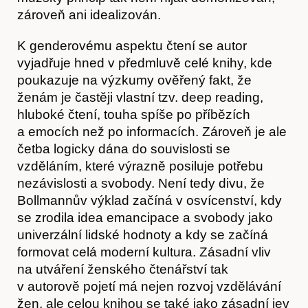
zároveň ani idealizován.
K genderovému aspektu čtení se autor
vyjadřuje hned v předmluvě celé knihy, kde
poukazuje na výzkumy ověřený fakt, že
ženám je častěji vlastní tzv. deep reading,
hluboké čtení, touha spíše po příbězích
a emocích než po informacích. Zároveň je ale
četba logicky dána do souvislosti se
vzděláním, které výrazně posiluje potřebu
Akce
nezávislosti a svobody. Není tedy divu, že
Bollmannův výklad začíná v osvícenství, kdy
se zrodila idea emancipace a svobody jako
univerzální lidské hodnoty a kdy se začíná
formovat celá moderní kultura. Zásadní vliv
na utváření ženského čtenářství tak
v autorově pojetí má nejen rozvoj vzdělávání
žen, ale celou knihou se také jako zásadní jev