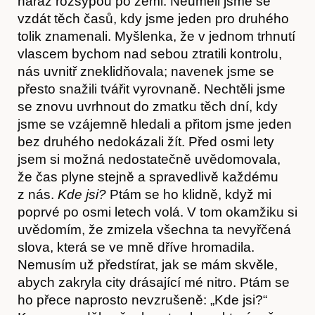
naráz rozsypou po zemi. Neuměli jsme se
vzdát těch časů, kdy jsme jeden pro druhého
tolik znamenali. Myšlenka, že v jednom trhnutí
vlascem bychom nad sebou ztratili kontrolu,
nás uvnitř zneklidňovala; navenek jsme se
přesto snažili tvářit vyrovnaně. Nechtěli jsme
se znovu uvrhnout do zmatku těch dní, kdy
jsme se vzájemně hledali a přitom jsme jeden
bez druhého nedokázali žít. Před osmi lety
jsem si možná nedostatečně uvědomovala,
že čas plyne stejně a spravedlivě každému
z nás.
Kde jsi?
Ptám se ho klidně, když mi
poprvé po osmi letech volá. V tom okamžiku si
uvědomím, že zmizela všechna ta nevyřčená
slova, která se ve mně dříve hromadila.
Nemusím už předstírat, jak se mám skvěle,
abych zakryla city drásající mé nitro. Ptám se
ho přece naprosto nevzrušeně: „Kde jsi?“