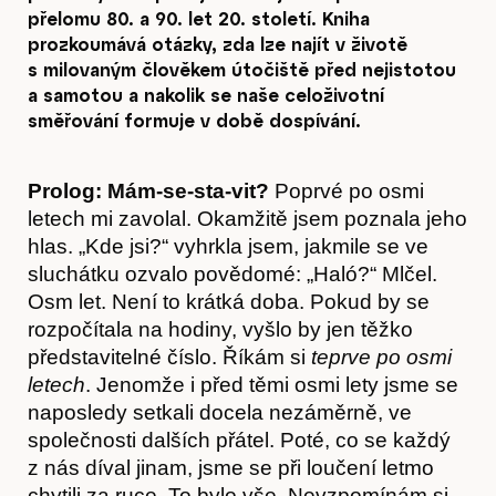
přelomu 80. a 90. let 20. století. Kniha
prozkoumává otázky, zda lze najít v životě
s milovaným člověkem útočiště před nejistotou
a samotou a nakolik se naše celoživotní
směřování formuje v době dospívání.
Prolog: Mám-se-sta-vit?
Poprvé po osmi
letech mi zavolal. Okamžitě jsem poznala jeho
hlas. „Kde jsi?“ vyhrkla jsem, jakmile se ve
sluchátku ozvalo povědomé: „Haló?“ Mlčel.
Osm let. Není to krátká doba. Pokud by se
rozpočítala na hodiny, vyšlo by jen těžko
představitelné číslo. Říkám si
teprve po osmi
letech
. Jenomže i před těmi osmi lety jsme se
naposledy setkali docela nezáměrně, ve
společnosti dalších přátel. Poté, co se každý
z nás díval jinam, jsme se při loučení letmo
chytili za ruce. To bylo vše. Nevzpomínám si