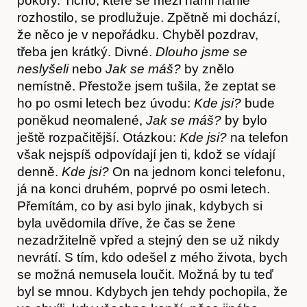
pokory. Ticho, které se mezi námi náhle
rozhostilo, se prodlužuje. Zpětně mi dochází,
že něco je v nepořádku. Chyběl pozdrav,
třeba jen krátký. Divné.
Dlouho jsme se
neslyšeli
nebo
Jak se máš?
by znělo
nemístně. Přestože jsem tušila, že zeptat se
ho po osmi letech bez úvodu:
Kde jsi?
bude
poněkud neomalené,
Jak se máš?
by bylo
ještě rozpačitější. Otázkou:
Kde jsi?
na telefon
však nejspíš odpovídají jen ti, kdož se vídají
denně.
Kde jsi?
On na jednom konci telefonu,
já na konci druhém, poprvé po osmi letech.
Přemítám, co by asi bylo jinak, kdybych si
byla uvědomila dříve, že čas se žene
nezadržitelně vpřed a stejný den se už nikdy
nevrátí. S tím, kdo odešel z mého života, bych
se možná nemusela loučit. Možná by tu teď
byl se mnou. Kdybych jen tehdy pochopila, že