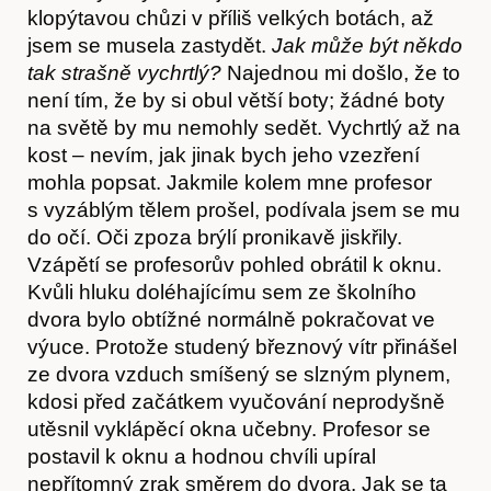
klopýtavou chůzi v příliš velkých botách, až
jsem se musela zastydět.
Jak může být někdo
tak strašně vychrtlý?
Najednou mi došlo, že to
není tím, že by si obul větší boty; žádné boty
na světě by mu nemohly sedět. Vychrtlý až na
kost – nevím, jak jinak bych jeho vzezření
mohla popsat. Jakmile kolem mne profesor
s vyzáblým tělem prošel, podívala jsem se mu
do očí. Oči zpoza brýlí pronikavě jiskřily.
Vzápětí se profesorův pohled obrátil k oknu.
Kvůli hluku doléhajícímu sem ze školního
dvora bylo obtížné normálně pokračovat ve
výuce. Protože studený březnový vítr přinášel
ze dvora vzduch smíšený se slzným plynem,
kdosi před začátkem vyučování neprodyšně
utěsnil vyklápěcí okna učebny. Profesor se
postavil k oknu a hodnou chvíli upíral
nepřítomný zrak směrem do dvora. Jak se ta