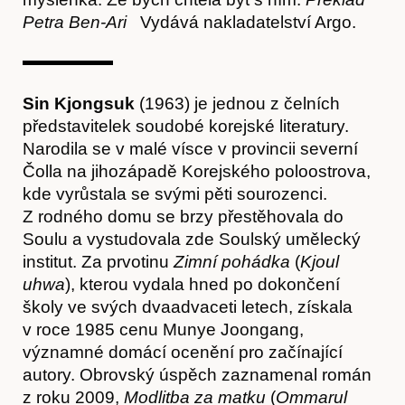
Petra Ben-Ari
Vydává nakladatelství Argo.
Sin Kjongsuk
(1963) je jednou z čelních
představitelek soudobé korejské literatury.
Narodila se v malé vísce v provincii severní
Čolla na jihozápadě Korejského poloostrova,
kde vyrůstala se svými pěti sourozenci.
Z rodného domu se brzy přestěhovala do
Soulu a vystudovala zde Soulský umělecký
institut. Za prvotinu
Zimní pohádka
(
Kjoul
uhwa
), kterou vydala hned po dokončení
školy ve svých dvaadvaceti letech, získala
v roce 1985 cenu Munye Joongang,
významné domácí ocenění pro začínající
autory. Obrovský úspěch zaznamenal román
z roku 2009,
Modlitba za matku
(
Ommarul