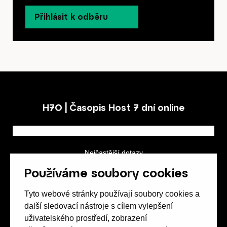
Přihlásit k odběru
H7O | Časopis Host 7 dní online
Nejčastější dotazy
GDPR a podmínky soutěže
Používáme soubory cookies
Obchodní podmínky
Tyto webové stránky používají soubory cookies a
další sledovací nástroje s cílem vylepšení
uživatelského prostředí, zobrazení