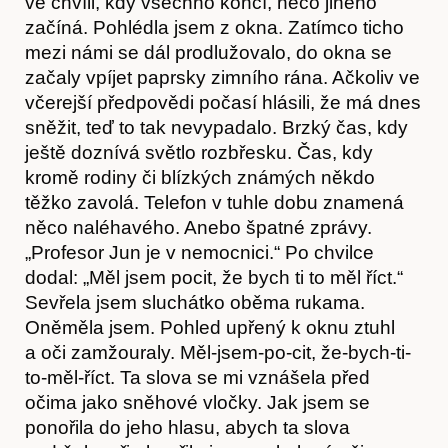
ve chvíli, kdy všechno končí, něco jiného
Články
začíná. Pohlédla jsem z okna. Zatímco ticho
mezi námi se dál prodlužovalo, do okna se
začaly vpíjet paprsky zimního rána. Ačkoliv ve
včerejší předpovědi počasí hlásili, že má dnes
sněžit, teď to tak nevypadalo. Brzký čas, kdy
ještě doznívá světlo rozbřesku. Čas, kdy
kromě rodiny či blízkých známých někdo
těžko zavolá. Telefon v tuhle dobu znamená
něco naléhavého. Anebo špatné zprávy.
„Profesor Jun je v nemocnici.“ Po chvilce
dodal: „Měl jsem pocit, že bych ti to měl říct.“
Sevřela jsem sluchátko oběma rukama.
Oněměla jsem. Pohled upřený k oknu ztuhl
a oči zamžouraly. Měl-jsem-po-cit, že-bych-ti-
to-měl-říct. Ta slova se mi vznášela před
očima jako sněhové vločky. Jak jsem se
ponořila do jeho hlasu, abych ta slova