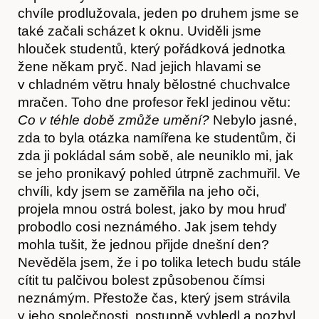
chvíle prodlužovala, jeden po druhem jsme se
také začali scházet k oknu. Uviděli jsme
hlouček studentů, který pořádková jednotka
žene někam pryč. Nad jejich hlavami se
Kontakt
v chladném větru hnaly bělostné chuchvalce
mračen. Toho dne profesor řekl jedinou větu:
Co v téhle době zmůže umění?
Nebylo jasné,
zda to byla otázka namířena ke studentům, či
zda ji pokládal sám sobě, ale neuniklo mi, jak
se jeho pronikavý pohled útrpně zachmuřil. Ve
chvíli, kdy jsem se zaměřila na jeho oči,
projela mnou ostrá bolest, jako by mou hruď
probodlo cosi neznámého. Jak jsem tehdy
mohla tušit, že jednou přijde dnešní den?
Nevěděla jsem, že i po tolika letech budu stále
cítit tu palčivou bolest způsobenou čímsi
neznámým. Přestože čas, který jsem strávila
v jeho společnosti, postupně vybledl a pozbyl