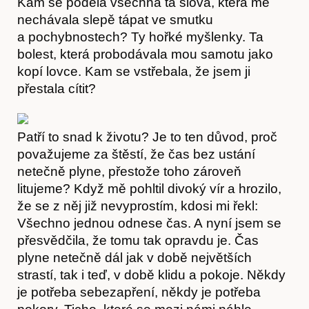
Kam se poděla všechna ta slova, která mě
nechávala slepě tápat ve smutku
a pochybnostech? Ty hořké myšlenky. Ta
bolest, která probodávala mou samotu jako
kopí lovce. Kam se vstřebala, že jsem ji
přestala cítit?
Patří to snad k životu? Je to ten důvod, proč
považujeme za štěstí, že čas bez ustání
netečně plyne, přestože toho zároveň
litujeme? Když mě pohltil divoký vír a hrozilo,
že se z něj již nevyprostím, kdosi mi řekl:
Všechno jednou odnese čas. A nyní jsem se
přesvědčila, že tomu tak opravdu je. Čas
plyne netečně dál jak v době největších
strastí, tak i teď, v době klidu a pokoje. Někdy
je potřeba sebezapření, někdy je potřeba