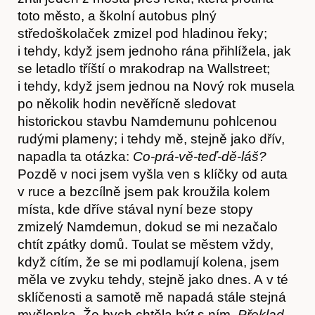
toto město, a školní autobus plný
středoškolaček zmizel pod hladinou řeky;
i tehdy, když jsem jednoho rána přihlížela, jak
se letadlo tříští o mrakodrap na Wallstreet;
i tehdy, když jsem jednou na Nový rok musela
po několik hodin nevěřícně sledovat
historickou stavbu Namdemunu pohlcenou
rudými plameny; i tehdy mě, stejně jako dřív,
napadla ta otázka:
Co-prá-vě-teď-dě-láš?
Pozdě v noci jsem vyšla ven s klíčky od auta
v ruce a bezcílně jsem pak kroužila kolem
místa, kde dříve stával nyní beze stopy
zmizelý Namdemun, dokud se mi nezačalo
chtít zpátky domů. Toulat se městem vždy,
když cítím, že se mi podlamují kolena, jsem
měla ve zvyku tehdy, stejně jako dnes. A v té
sklíčenosti a samotě mě napadá stále stejná
myšlenka. Že bych chtěla být s ním.
Překlad