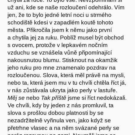
už ani, kde se naše rozloučení odehrálo. Vím
jen, že to bylo jedné letní noci u strmého
schodiště kdesi v zapadlém koutě tohoto
města. Přikročila jsem k němu jako první
a chytila jej za ruku. Poblíž musel být obchod
s ovocem, protože v lepkavém nočním
vzduchu se vznášela vůně připomínající
nakousnutou blumu. Stisknout na okamžik
jeho ruku pro mne znamenalo pozdrav na
rozloučenou. Slova, která měl právě na mysli,
nebo ta, která jsem mu v tu chvíli chtěla říct já,
v nás zůstávala ukryta jako perly v lastuře.
Měj se
nebo
Tak příště
jsme si říct nedokázali.
Ve chvíli, kdy by jeden z nás promluvil, ta
slova s prošlou dobou platnosti by se
nezadržitelně vyřinula ven, jako když se
přetrhne vlasec a na něm svázané perly se