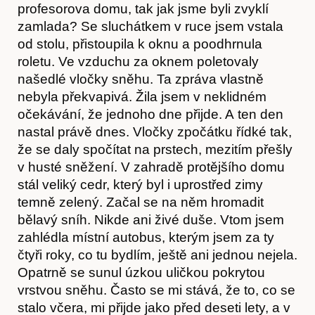
profesorova domu, tak jak jsme byli zvyklí
zamlada? Se sluchátkem v ruce jsem vstala
od stolu, přistoupila k oknu a poodhrnula
roletu. Ve vzduchu za oknem poletovaly
našedlé vločky sněhu. Ta zpráva vlastně
nebyla překvapivá. Žila jsem v neklidném
očekávání, že jednoho dne přijde. A ten den
nastal právě dnes. Vločky zpočátku řídké tak,
že se daly spočítat na prstech, mezitím přešly
O nás
v husté sněžení. V zahradě protějšího domu
stál veliký cedr, který byl i uprostřed zimy
temně zelený. Začal se na něm hromadit
bělavý sníh. Nikde ani živé duše. Vtom jsem
zahlédla místní autobus, kterým jsem za ty
čtyři roky, co tu bydlím, ještě ani jednou nejela.
Opatrně se sunul úzkou uličkou pokrytou
vrstvou sněhu. Často se mi stává, že to, co se
stalo včera, mi přijde jako před deseti lety, a v