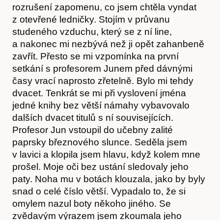
rozrušení zapomenu, co jsem chtěla vyndat
z otevřené ledničky. Stojím v průvanu
studeného vzduchu, který se z ní line,
a nakonec mi nezbývá než ji opět zahanbeně
zavřít. Přesto se mi vzpomínka na první
setkání s profesorem Junem před dávnými
časy vrací naprosto zřetelně. Bylo mi tehdy
dvacet. Tenkrát se mi při vyslovení jména
jedné knihy bez větší námahy vybavovalo
dalších dvacet titulů s ní souvisejících.
Profesor Jun vstoupil do učebny zalité
paprsky březnového slunce. Seděla jsem
v lavici a klopila jsem hlavu, když kolem mne
prošel. Moje oči bez ustání sledovaly jeho
paty. Noha mu v botách klouzala, jako by byly
snad o celé číslo větší. Vypadalo to, že si
Obchod
omylem nazul boty někoho jiného. Se
zvědavým výrazem jsem zkoumala jeho