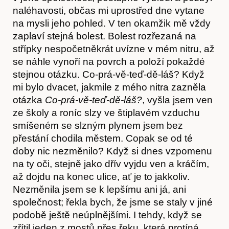
naléhavosti, občas mi uprostřed dne vytane
na mysli jeho pohled. V ten okamžik mě vždy
zaplaví stejná bolest. Bolest rozřezaná na
střípky nespočetněkrát uvízne v mém nitru, až
se náhle vynoří na povrch a položí pokaždé
stejnou otázku. Co-prá-vě-teď-dě-láš? Když
mi bylo dvacet, jakmile z mého nitra zazněla
otázka
Co-prá-vě-teď-dě-láš?
, vyšla jsem ven
ze školy a roníc slzy ve štiplavém vzduchu
smíšeném se slzným plynem jsem bez
přestání chodila městem. Copak se od té
Předplatné
doby nic nezměnilo? Když si dnes vzpomenu
na ty oči, stejně jako dřív vyjdu ven a kráčím,
až dojdu na konec ulice, ať je to jakkoliv.
Nezměnila jsem se k lepšímu ani já, ani
společnost; řekla bych, že jsme se staly v jiné
podobě ještě neúplnějšími. I tehdy, když se
zřítil jeden z mostů přes řeku, která protíná