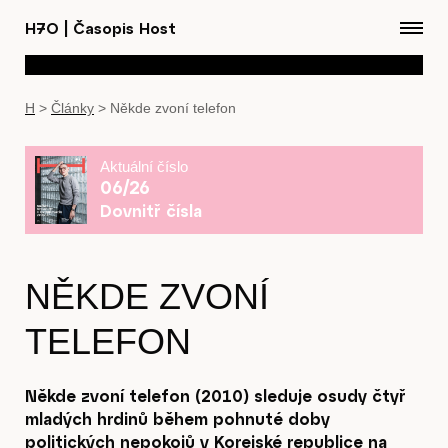
H7O
|
Časopis Host
H
>
Články
>
Někde zvoní telefon
Aktuální číslo
06/26
Dovnitř čísla
NĚKDE ZVONÍ
TELEFON
Někde zvoní telefon (2010) sleduje osudy čtyř
mladých hrdinů během pohnuté doby
politických nepokojů v Korejské republice na