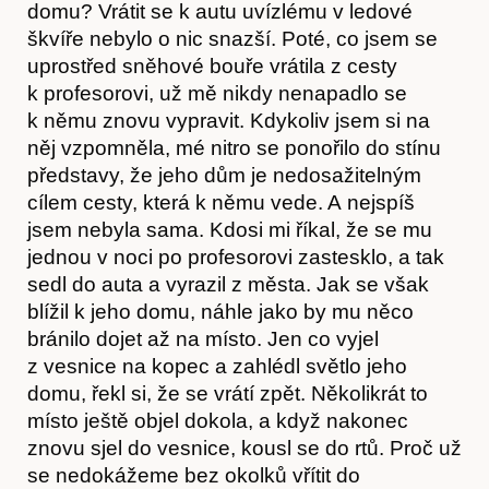
domu? Vrátit se k autu uvízlému v ledové
škvíře nebylo o nic snazší. Poté, co jsem se
uprostřed sněhové bouře vrátila z cesty
Akce
k profesorovi, už mě nikdy nenapadlo se
k němu znovu vypravit. Kdykoliv jsem si na
něj vzpomněla, mé nitro se ponořilo do stínu
představy, že jeho dům je nedosažitelným
cílem cesty, která k němu vede. A nejspíš
jsem nebyla sama. Kdosi mi říkal, že se mu
jednou v noci po profesorovi zastesklo, a tak
sedl do auta a vyrazil z města. Jak se však
blížil k jeho domu, náhle jako by mu něco
bránilo dojet až na místo. Jen co vyjel
z vesnice na kopec a zahlédl světlo jeho
domu, řekl si, že se vrátí zpět. Několikrát to
místo ještě objel dokola, a když nakonec
znovu sjel do vesnice, kousl se do rtů. Proč už
se nedokážeme bez okolků vřítit do