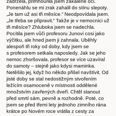
zadržela, přimhouřila jsem zakalené oči.
Ponenáhlu se mi zrak zahalil do stínu slepoty.
„Je tam už asi tři měsíce.“ Neodpovídala jsem.
„Je třeba se připravit.“ Takže je v nemocnici už
tři měsíce? Zhluboka jsem se nadechla.
Pocítila jsem vůči profesoru Junovi cosi jako
výčitku, ale hned jsem ji zahnala. Uběhly
alespoň tři roky od doby, kdy jsem se
Časopis
s profesorem setkala naposledy. Jak se jeho
nemoc zhoršovala, profesor se více uzavíral
do samoty – stejně jako kdysi maminka.
Netěšilo jej, když ho někdo přišel navštívit. Od
jisté doby se stal nedostižným stvořením
ležícím osamoceně v místnosti oddělené
množstvím zavřených dveří. Chtěl stanout
před smrtí sám, pevně a rozhodně. Poté, co
jsem se před třemi lety jednoho zimního rána
krátce po Novém roce vrátila z cesty za