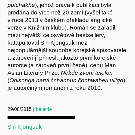
putchakhe
), jehož práva k publikaci byla
prodána do více než 20 zemí (vyšel také
v roce 2013 v českém překladu anglické
verze v Knižním klubu). Román se zařadil
mezi největší celosvětové bestsellery,
katapultoval Sin Kjongsuk mezi
nejpopulárnější soudobé korejské spisovatele
a zároveň jí přinesl, jakožto první korejské
autorce (a zároveň první ženě), cenu Man
Asian Literary Prize.
Někde zvoní telefon
(
Odisonga narul čchannun čonhwaberi ulligo
)
je autorčiným románem z roku 2010.
29/08/2015
|
beletrie
Sin Kjongsuk