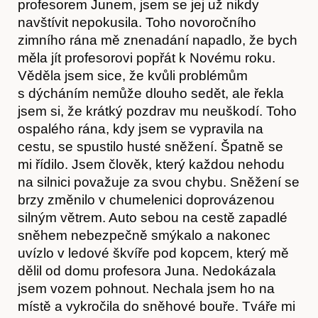
profesorem Junem, jsem se jej už nikdy
navštívit nepokusila. Toho novoročního
zimního rána mě znenadání napadlo, že bych
měla jít profesorovi popřát k Novému roku.
Věděla jsem sice, že kvůli problémům
s dýcháním nemůže dlouho sedět, ale řekla
jsem si, že krátký pozdrav mu neuškodí. Toho
ospalého rána, kdy jsem se vypravila na
cestu, se spustilo husté sněžení. Špatně se
mi řídilo. Jsem člověk, který každou nehodu
na silnici považuje za svou chybu. Sněžení se
brzy změnilo v chumelenici doprovázenou
silným větrem. Auto sebou na cestě zapadlé
sněhem nebezpečně smýkalo a nakonec
Hostcast
uvízlo v ledové škvíře pod kopcem, který mě
dělil od domu profesora Juna. Nedokázala
jsem vozem pohnout. Nechala jsem ho na
místě a vykročila do sněhové bouře. Tváře mi