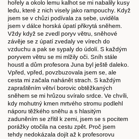
hořely a okolo lemu kalhot se mi nabalily kusy
ledu, které z nich visely jako rampouchy. Když
jsem se v chůzi podívala za sebe, uviděla
jsem v dálce horská úpatí přikrytá sněhem.
Vždy když se zvedl poryv větru, sněhové
závěje se z úpatí zvedaly ve vírech do
vzduchu a pak se sypaly do údolí. S každým
poryvem větru se mi mlžily oči. Sníh stále
houstl a dům profesora Juna byl ještě daleko.
Vpřed, vpřed, povzbuzovala jsem se, ale
cesta mi začala nahánět strach. S každým
zapraštěním větví borovic obtěžkaných
sněhem se mi hrůzou svíralo srdce. Ve chvíli,
kdy mohutný kmen mrtvého stromu podlehl
náporu těžkého sněhu a s hlasitým
zaduněním se zřítil k zemi, jsem se s pocitem
porážky otočila na cestu zpět. Proč jsem
tehdy nedokázala dojít až k profesorovu