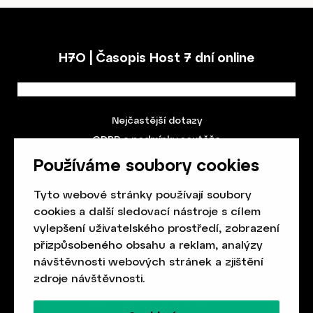
H7O | Časopis Host 7 dní online
Nejčastější dotazy
GDPR a podmínky soutěže
Obchodní podmínky
Používáme soubory cookies
Tyto webové stránky používají soubory
cookies a další sledovací nástroje s cílem
vylepšení uživatelského prostředí, zobrazení
přizpůsobeného obsahu a reklam, analýzy
Spolek přátel vydávání
časopisu HOST
návštěvnosti webových stránek a zjištění
Beethovenova 25/4
zdroje návštěvnosti.
657 42 Brno-střed
objednavky@casopishost.cz