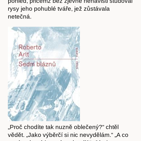
pohled, přičemž bez zjevné nenávisti studoval
rysy jeho pohublé tváře, jež zůstávala
netečná.
Časopis
Hostcast
„Proč chodíte tak nuzně oblečený?“ chtěl
vědět. „Jako výběrčí si nic nevydělám.“ „A co