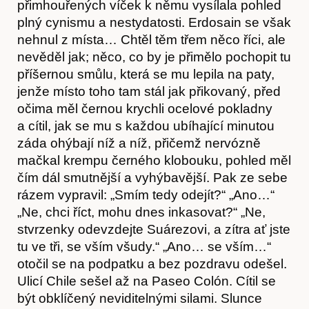
přimhouřených víček k němu vysílala pohled
O nás
plný cynismu a nestydatosti. Erdosain se však
nehnul z místa… Chtěl těm třem něco říci, ale
nevěděl jak; něco, co by je přimělo pochopit tu
příšernou smůlu, která se mu lepila na paty,
jenže místo toho tam stál jak přikovaný, před
očima měl černou krychli ocelové pokladny
a cítil, jak se mu s každou ubíhající minutou
záda ohýbají níž a níž, přičemž nervózně
mačkal krempu černého klobouku, pohled měl
čím dál smutnější a vyhýbavější. Pak ze sebe
rázem vypravil: „Smím tedy odejít?“ „Ano…“
Obchod
„Ne, chci říct, mohu dnes inkasovat?“ „Ne,
stvrzenky odevzdejte Suárezovi, a zítra ať jste
tu ve tři, se vším všudy.“ „Ano… se vším…“
otočil se na podpatku a bez pozdravu odešel.
Ulicí Chile sešel až na Paseo Colón. Cítil se
být obklíčený neviditelnými silami. Slunce