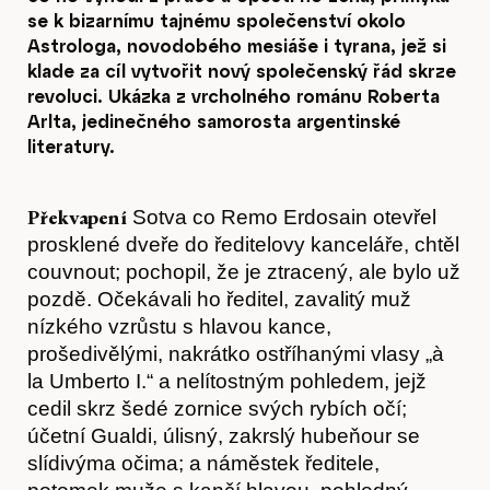
se k bizarnímu tajnému společenství okolo
Astrologa, novodobého mesiáše i tyrana, jež si
klade za cíl vytvořit nový společenský řád skrze
revoluci. Ukázka z vrcholného románu Roberta
Arlta, jedinečného samorosta argentinské
literatury.
Překvapení
Sotva co Remo Erdosain otevřel
prosklené dveře do ředitelovy kanceláře, chtěl
couvnout; pochopil, že je ztracený, ale bylo už
pozdě. Očekávali ho ředitel, zavalitý muž
nízkého vzrůstu s hlavou kance,
prošedivělými, nakrátko ostříhanými vlasy „à
la Umberto I.“ a nelítostným pohledem, jejž
cedil skrz šedé zornice svých rybích očí;
účetní Gualdi, úlisný, zakrslý hubeňour se
slídivýma očima; a náměstek ředitele,