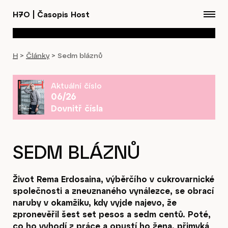
H7O
|
Časopis Host
H
>
Články
>
Sedm bláznů
Aktuální číslo
06/26
Dovnitř čísla
SEDM BLÁZNŮ
Život Rema Erdosaina, výběrčího v cukrovarnické
společnosti a zneuznaného vynálezce, se obrací
naruby v okamžiku, kdy vyjde najevo, že
zpronevěřil šest set pesos a sedm centů. Poté,
co ho vyhodí z práce a opustí ho žena, přimyká