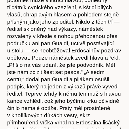
potomek muže s kančí hlavou, pohledný
třicátník cynického vzezření, s kšticí bílých
vlasů, chraplavým hlasem a pohledem stejně
přísným jako jeho zploditel. Nikdo z těch tří —
ředitel skloněný nad výkazy, náměstek
rozvalený v křesle s nohou přehozenou přes
područku ani pan Gualdi, uctivě postávající
u stolu — se neobtěžoval Erdosainův pozdrav
opětovat. Pouze náměstek zvedl hlavu a řekl:
Články
„Přišlo na vás udání, že jste podvodník. Měl
jste nám zcizit šest set pesos.“ „A sedm
centů,“ dodal pan Gualdi a pijákem osušil
podpis, který na jeden z výkazů právě vyvedl
ředitel. Teprve tehdy k němu ten muž s hlavou
kance vzhlédl, což jeho býčímu krku očividně
činilo nemalé obtíže. Prsty měl prostrčené
v knoflíkových dírkách vesty, skrz
přimhouřená víčka vrhal na Erdosaina lišácký