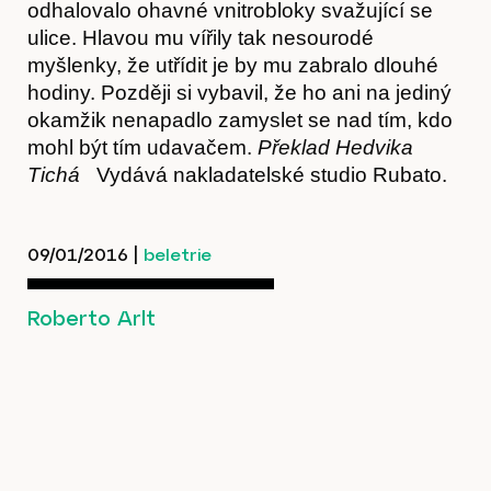
odhalovalo ohavné vnitrobloky svažující se
ulice. Hlavou mu vířily tak nesourodé
myšlenky, že utřídit je by mu zabralo dlouhé
hodiny. Později si vybavil, že ho ani na jediný
okamžik nenapadlo zamyslet se nad tím, kdo
Kontakt
mohl být tím udavačem.
Překlad Hedvika
Tichá
Vydává nakladatelské studio Rubato.
09/01/2016
|
beletrie
Roberto Arlt
Předplatné