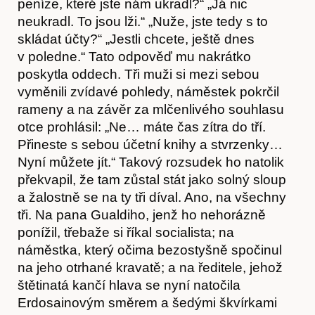
peníze, které jste nám ukradl?“ „Já nic
neukradl. To jsou lži.“ „Nuže, jste tedy s to
skládat účty?“ „Jestli chcete, ještě dnes
v poledne.“ Tato odpověď mu nakrátko
poskytla oddech. Tři muži si mezi sebou
vyměnili zvídavé pohledy, náměstek pokrčil
rameny a na závěr za mlčenlivého souhlasu
Akce
otce prohlásil: „Ne… máte čas zítra do tří.
Přineste s sebou účetní knihy a stvrzenky…
Nyní můžete jít.“ Takový rozsudek ho natolik
překvapil, že tam zůstal stát jako solný sloup
a žalostně se na ty tři díval. Ano, na všechny
tři. Na pana Gualdiho, jenž ho nehorázně
ponížil, třebaže si říkal socialista; na
náměstka, který očima bezostyšně spočinul
na jeho otrhané kravatě; a na ředitele, jehož
štětinatá kančí hlava se nyní natočila
Erdosainovým směrem a šedými škvírkami