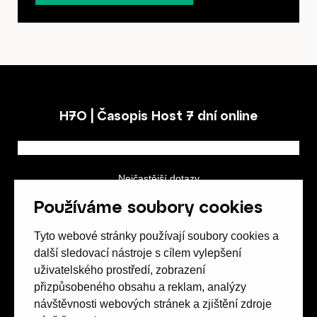
H7O | Časopis Host 7 dní online
Nejčastější dotazy
GDPR a podmínky soutěže
Používáme soubory cookies
Obchodní podmínky
Tyto webové stránky používají soubory cookies a
další sledovací nástroje s cílem vylepšení
uživatelského prostředí, zobrazení
přizpůsobeného obsahu a reklam, analýzy
návštěvnosti webových stránek a zjištění zdroje
Spolek přátel vydávání
časopisu HOST