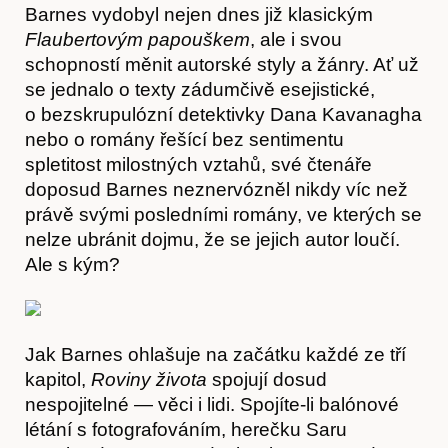
Barnes vydobyl nejen dnes již klasickým
Flaubertovým papouškem
, ale i svou
schopností měnit autorské styly a žánry. Ať už
se jednalo o texty zádumčivě esejistické,
o bezskrupulózní detektivky Dana Kavanagha
nebo o romány řešící bez sentimentu
spletitost milostných vztahů, své čtenáře
doposud Barnes neznervózněl nikdy víc než
právě svými posledními romány, ve kterých se
nelze ubránit dojmu, že se jejich autor loučí.
Články
Ale s kým?
Jak Barnes ohlašuje na začátku každé ze tří
kapitol,
Roviny života
spojují dosud
nespojitelné — věci i lidi. Spojíte-li balónové
létání s fotografováním, herečku Saru