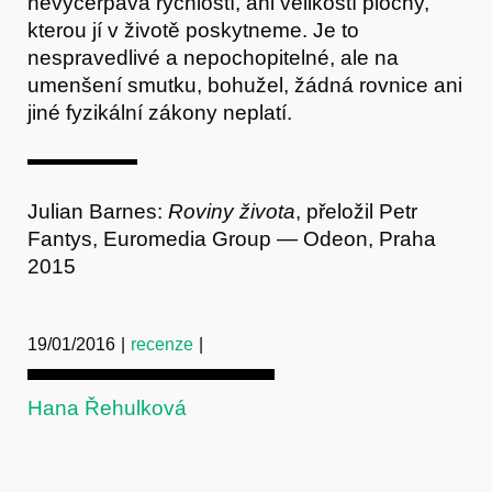
nevyčerpává rychlostí, ani velikostí plochy,
kterou jí v životě poskytneme. Je to
nespravedlivé a nepochopitelné, ale na
umenšení smutku, bohužel, žádná rovnice ani
jiné fyzikální zákony neplatí.
Kontakt
Julian Barnes:
Roviny života
, přeložil Petr
Fantys, Euromedia Group — Odeon, Praha
2015
19/01/2016
|
recenze
|
Hana Řehulková