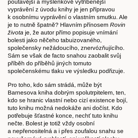
poutavější a myšlenkově vytříbenější
vyprávění z úvodu knihy je jen přípravou
O nás
k osobnímu vyprávění o vlastním smutku. Ale
je to nutně špatně? Hlavním přínosem
Rovin
života
je, že autor přímo popisuje vnímání
bolesti jako něčeho tabuizovaného,
společensky nežádoucího, znervózňujícího.
Sám se však de facto snahou zaobalit svůj
příběh do příběhů jiných tomuto
společenskému tlaku ve výsledku podřizuje.
Pro toho, kdo sám strádá, může být
Barnesova kniha dobrým spolutrpitelem, ten,
kdo se hranic vlastní nebo cizí existence bojí,
Obchod
tuto knihu možná nedokáže ani dočíst. Kdo
potřebuje šťastné konce, nechť tuto knihu
nečte. Bolest je totiž vždy osobní
a nepřenositelná a i přes zoufalou snahu se