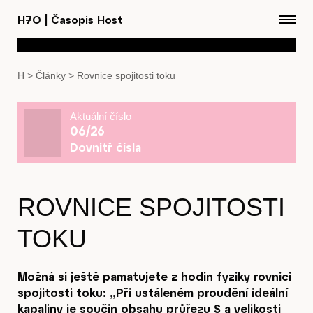
H7O
|
Časopis Host
H
>
Články
>
Rovnice spojitosti toku
Aktuální číslo
06/26
Dovnitř čísla
ROVNICE SPOJITOSTI
TOKU
Možná si ještě pamatujete z hodin fyziky rovnici
spojitosti toku: „Při ustáleném proudění ideální
kapaliny je součin obsahu průřezu S a velikosti