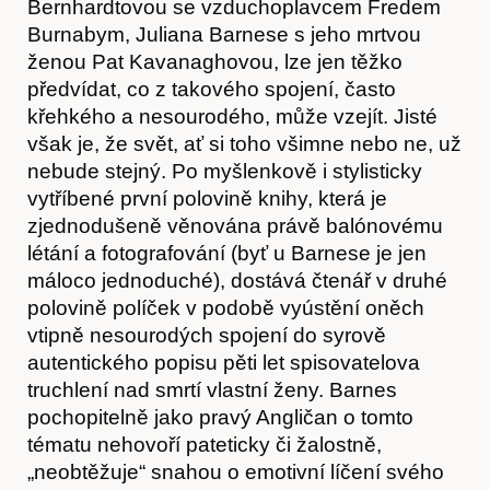
Bernhardtovou se vzduchoplavcem Fredem
Burnabym, Juliana Barnese s jeho mrtvou
ženou Pat Kavanaghovou, lze jen těžko
Časopis
předvídat, co z takového spojení, často
křehkého a nesourodého, může vzejít. Jisté
však je, že svět, ať si toho všimne nebo ne, už
nebude stejný. Po myšlenkově i stylisticky
vytříbené první polovině knihy, která je
zjednodušeně věnována právě balónovému
létání a fotografování (byť u Barnese je jen
máloco jednoduché), dostává čtenář v druhé
polovině políček v podobě vyústění oněch
vtipně nesourodých spojení do syrově
autentického popisu pěti let spisovatelova
truchlení nad smrtí vlastní ženy. Barnes
Hostcast
pochopitelně jako pravý Angličan o tomto
tématu nehovoří pateticky či žalostně,
„neobtěžuje“ snahou o emotivní líčení svého