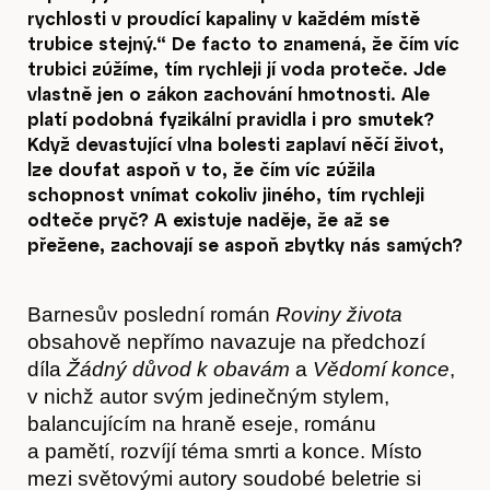
rychlosti v proudící kapaliny v každém místě
trubice stejný.“ De facto to znamená, že čím víc
trubici zúžíme, tím rychleji jí voda proteče. Jde
vlastně jen o zákon zachování hmotnosti. Ale
platí podobná fyzikální pravidla i pro smutek?
Když devastující vlna bolesti zaplaví něčí život,
lze doufat aspoň v to, že čím víc zúžila
schopnost vnímat cokoliv jiného, tím rychleji
odteče pryč? A existuje naděje, že až se
přežene, zachovají se aspoň zbytky nás samých?
Barnesův poslední román
Roviny života
obsahově nepřímo navazuje na předchozí
díla
Žádný důvod k obavám
a
Vědomí konce
,
v nichž autor svým jedinečným stylem,
balancujícím na hraně eseje, románu
a pamětí, rozvíjí téma smrti a konce. Místo
mezi světovými autory soudobé beletrie si