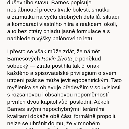
duševního stavu. Barnes popisuje
neslábnoucí proces trvalé bolesti, smutku
a zármutku na výčtu drobných detailů, situací
a komparací vlastního nitra s reakcemi okolí,
a to bez ztráty chladu jasné formulace a s
nadhledem výšky balónového letu.
I přesto se však může zdát, že námět
Barnesových
Rovin života
je poněkud
Akce
sobecký — ztráta postihla tak či onak
každého a spisovatelské privilegium o svém
utrpení psát se může jevit egocentrickým. Tato
myšlenka se objevuje především v souvislosti
s rozsahovou i obsahovou nepoměrností
prvních dvou kapitol vůči poslední. Ačkoli
Barnes svými nepochybnými literárními
kvalitami dokáže obě části formálně propojit,
nelze se ubránit dojmu, že v mnohém