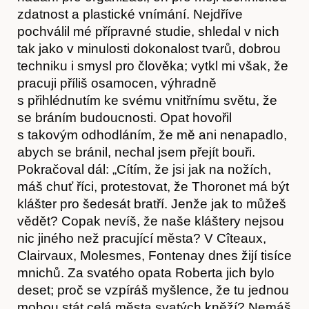
zdatnost a plastické vnímání. Nejdříve
pochválil mé přípravné studie, shledal v nich
tak jako v minulosti dokonalost tvarů, dobrou
techniku i smysl pro člověka; vytkl mi však, že
pracuji příliš osamocen, výhradně
s přihlédnutím ke svému vnitřnímu světu, že
se bráním budoucnosti. Opat hovořil
s takovým odhodláním, že mě ani nenapadlo,
Obchod
abych se bránil, nechal jsem přejít bouři.
Pokračoval dál: „Cítím, že jsi jak na nožích,
máš chuť říci, protestovat, že Thoronet má být
klášter pro šedesát bratří. Jenže jak to můžeš
vědět? Copak nevíš, že naše kláštery nejsou
nic jiného než pracující města? V Cîteaux,
Clairvaux, Molesmes, Fontenay dnes žijí tisíce
mnichů. Za svatého opata Roberta jich bylo
deset; proč se vzpíráš myšlence, že tu jednou
mohou stát celá města svatých kněží? Nemáš