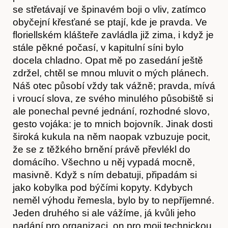
se střetávají ve špinavém boji o vliv, zatímco
obyčejní křesťané se ptají, kde je pravda. Ve
floriellském klášteře zavládla již zima, i když je
stále pěkné počasí, v kapitulní síni bylo
O nás
docela chladno. Opat mě po zasedání ještě
zdržel, chtěl se mnou mluvit o mých plánech.
Náš otec působí vždy tak vážně; pravda, mívá
i vroucí slova, ze svého minulého působiště si
ale ponechal pevné jednání, rozhodné slovo,
gesto vojáka: je to mnich bojovník. Jinak dosti
široká kukula na něm naopak vzbuzuje pocit,
že se z těžkého brnění právě převlékl do
domácího. Všechno u něj vypadá mocně,
masivně. Když s ním debatuji, připadám si
jako kobylka pod býčími kopyty. Kdybych
neměl výhodu řemesla, bylo by to nepříjemné.
Jeden druhého si ale vážíme, já kvůli jeho
nadání pro organizaci, on pro moji technickou