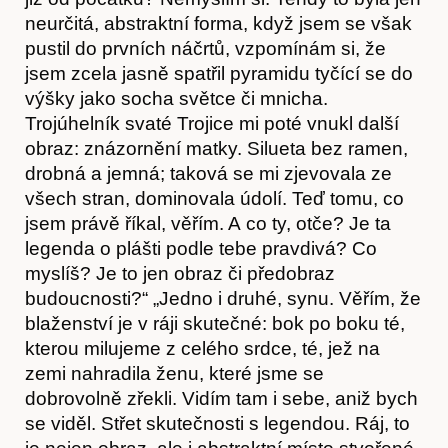
neurčitá, abstraktní forma, když jsem se však
pustil do prvních náčrtů, vzpomínám si, že
jsem zcela jasně spatřil pyramidu tyčící se do
výšky jako socha světce či mnicha.
Trojúhelník svaté Trojice mi poté vnukl další
obraz: znázornění matky. Silueta bez ramen,
Články
drobná a jemná; taková se mi zjevovala ze
všech stran, dominovala údolí. Teď tomu, co
jsem právě říkal, věřím. A co ty, otče? Je ta
legenda o plášti podle tebe pravdivá? Co
myslíš? Je to jen obraz či předobraz
budoucnosti?“ „Jedno i druhé, synu. Věřím, že
blaženství je v ráji skutečné: bok po boku té,
kterou milujeme z celého srdce, té, jež na
zemi nahradila ženu, které jsme se
dobrovolně zřekli. Vidím tam i sebe, aniž bych
se viděl. Střet skutečnosti s legendou. Ráj, to