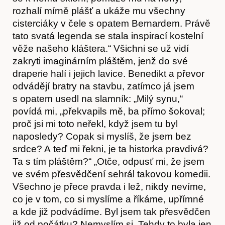
rozhalí mírně plášť a ukáže mu všechny
cisterciáky v čele s opatem Bernardem. Právě
tato svatá legenda se stala inspirací kostelní
věže našeho kláštera.“ Všichni se už vidí
zakryti imaginárním pláštěm, jenž do své
draperie halí i jejich lavice. Benedikt a převor
odvádějí bratry na stavbu, zatímco já jsem
s opatem usedl na slamník: „Milý synu,“
povídá mi, „překvapils mě, ba přímo šokoval;
proč jsi mi toto neřekl, když jsem tu byl
naposledy? Copak si myslíš, že jsem bez
srdce? A teď mi řekni, je ta historka pravdivá?
Ta s tím pláštěm?“ „Otče, odpusť mi, že jsem
ve svém přesvědčení sehrál takovou komedii.
Všechno je přece pravda i lež, nikdy nevíme,
co je v tom, co si myslíme a říkáme, upřímné
a kde již podvádíme. Byl jsem tak přesvědčen
již od počátku? Nemyslím si. Tehdy to byla jen