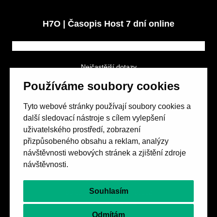
H7O | Časopis Host 7 dní online
Nejčastější dotazy
GDPR a podmínky soutěže
Používáme soubory cookies
Obchodní podmínky
Tyto webové stránky používají soubory cookies a
další sledovací nástroje s cílem vylepšení
uživatelského prostředí, zobrazení
přizpůsobeného obsahu a reklam, analýzy
návštěvnosti webových stránek a zjištění zdroje
Spolek přátel vydávání
časopisu HOST
návštěvnosti.
Beethovenova 25/4
657 42 Brno-střed
Souhlasím
objednavky@casopishost.cz
+420 775 995 695
Odmítám