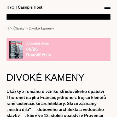
H7O
|
Časopis Host
H
>
Články
>
Divoké kameny
Aktuální číslo
06/26
Dovnitř čísla
DIVOKÉ KAMENY
Ukázky z románu o vzniku středověkého opatství
Thoronet na jihu Francie, jednoho z trojice klenotů
rané cisterciácké architektury. Skrze záznamy
„mistra díla“ — dobového architekta a vedoucího
stavby —, který ve 12. století opatství v Provence