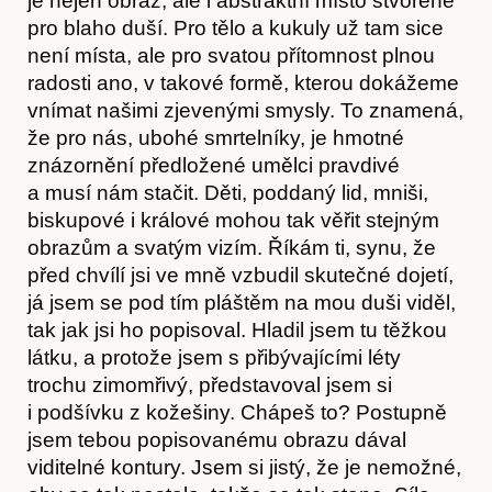
je nejen obraz, ale i abstraktní místo stvořené
pro blaho duší. Pro tělo a kukuly už tam sice
není místa, ale pro svatou přítomnost plnou
radosti ano, v takové formě, kterou dokážeme
vnímat našimi zjevenými smysly. To znamená,
že pro nás, ubohé smrtelníky, je hmotné
znázornění předložené umělci pravdivé
a musí nám stačit. Děti, poddaný lid, mniši,
biskupové i králové mohou tak věřit stejným
obrazům a svatým vizím. Říkám ti, synu, že
před chvílí jsi ve mně vzbudil skutečné dojetí,
Časopis
já jsem se pod tím pláštěm na mou duši viděl,
tak jak jsi ho popisoval. Hladil jsem tu těžkou
látku, a protože jsem s přibývajícími léty
trochu zimomřivý, představoval jsem si
i podšívku z kožešiny. Chápeš to? Postupně
jsem tebou popisovanému obrazu dával
viditelné kontury. Jsem si jistý, že je nemožné,