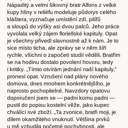
Nápaditý a velmi šikovný bratr Alfons z velké
kupy hlíny v reliéfu modeluje půdorys celého
kláštera, vyznačuje umístění zdí, pilířů
a sloupů do výšky asi dvou palců. Jeho práce
vyvolala velký zájem floriellské kapituly. Opat
je všechny přivedl slavnostně až k nám. Je to
sice místo ticha, ale zprávy se v něm šíří
rychle, všichni o započetí studií věděli. Bratřím
se na hodinu dostalo povolení hovoru, tedy
i kritiky. „Tímto otvírám jednání naší kapituly,“
pronesl opat. Vzrušení nad plány nového
domova, dnes mnohem konkrétnějšího, je
naprosto pochopitelné. Navzdory opatovu
doporučení jsem se — padni komu padni —
pustil do popisu kostelní věže, jako kupec
chválící své zboží. „Ta zvonice, bratři moji, je
dílem okamžitého vnuknutí. Většina prvků
u mě vzbudila početné pochybnosti, ale