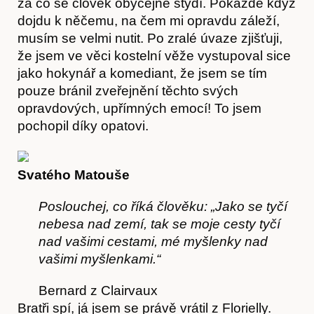
za co se člověk obyčejně stydí. Pokaždé když
dojdu k něčemu, na čem mi opravdu záleží,
musím se velmi nutit. Po zralé úvaze zjišťuji,
že jsem ve věci kostelní věže vystupoval sice
jako hokynář a komediant, že jsem se tím
pouze bránil zveřejnění těchto svých
opravdových, upřímných emocí! To jsem
pochopil díky opatovi.
Svatého Matouše
Poslouchej, co říká člověku: „Jako se tyčí
nebesa nad zemí,
ta
k se moje cesty tyčí
nad vašimi cestami, mé myšlenky nad
vašimi myšlenkami.“
Bernard z Clairvaux
Bratři spí, já jsem se právě vrátil z Florielly.