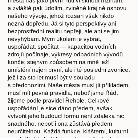
města nás jako první nutí vtisknout nížinám,
a zvláště pak údolím, zvlněné krajině osnovu
našeho vývoje, jehož rozsah však nikdo
nezná dopředu. Já si tyto perspektivy ani
bezprostřední realitu nepřeji, ale ani se jim
nevyhýbám. Mým úkolem je vybrat,
uspořádat, spočítat — kapacitou vodních
zdrojů počínaje, výkresy odpadních vývodů
konče; stejným způsobem na mně leží
umístění nejen první, ale i té poslední zvonice,
jež i za sto let musí být v souladu
s předchozími. Naše města musí jít příkladem,
musí mít pevná pravidla, neboť jsme Řád,
žijeme podle pravidel Řehole. Celkové
uspořádání je sice dáno předem, avšak
vytvořit jeho budoucí formu není zdaleka nic
snadného, neboť i ona zůstává předem
neurčitelnou. Každá funkce, klášterní, kulturní,