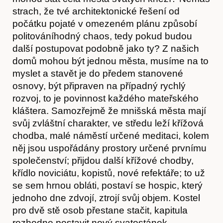
strach, že tvé architektonické řešení od
počátku pojaté v omezeném plánu způsobí
politováníhodný chaos, tedy pokud budou
další postupovat podobně jako ty? Z našich
domů mohou být jednou města, musíme na to
myslet a stavět je do předem stanovené
osnovy, být připraven na případný rychlý
rozvoj, to je povinnost každého mateřského
kláštera. Samozřejmě že mnišská města mají
svůj zvláštní charakter, ve středu leží křížová
chodba, malé náměstí určené meditaci, kolem
něj jsou uspořádány prostory určené prvnímu
Kontakt
společenství; přijdou další křížové chodby,
křídlo noviciátu, kopistů, nové refektáře; to už
se sem hrnou obláti, postaví se hospic, který
jednoho dne zdvojí, ztrojí svůj objem. Kostel
pro dvě stě osob přestane stačit, kapitula
rozhodne postavit nový svatostánek.