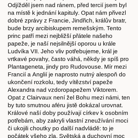
Odjížděl jsem nad ránem, před tercií jsem byl
Akce
na místě k jednání kapituly. Opat nám přivezl
dobré zprávy z Francie, Jindřich, králův bratr,
bude brzy arcibiskupem remešským. Tento
princ patří mezi nejbližší přátele našeho
papeže, je naší nejsilnější oporou u krále
Ludvíka VII. Jeho vliv potřebujeme, král je
vrtkavé povahy, často váhá, někdy je spíš pro
Plantageneta, jindy pro Rudovouse. Mír mezi
Francií a Anglií je naprosto nutný alespoň do
ukončení rozkolu, tedy vítězství papeže
Alexandra nad vzdoropapežem Viktorem.
Opat z Clairvaux není žel Bohu mezi námi, ten
by tuto smutnou aféru jistě dokázal urovnat.
Králové naší doby používají církev k osobním
potřebám, aby zakryli vlastní zneužívání moci
či ukojili choutky po další nadvládě: to je
počátek všeho zla. Světská a duchovní moc