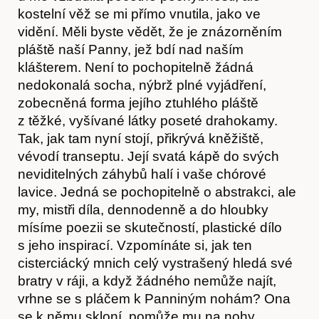
kostelní věž se mi přímo vnutila, jako ve
vidění. Měli byste vědět, že je znázorněním
pláště naší Panny, jež bdí nad naším
klášterem. Není to pochopitelně žádná
nedokonalá socha, nýbrž plné vyjádření,
zobecněná forma jejího ztuhlého pláště
z těžké, vyšívané látky poseté drahokamy.
Tak, jak tam nyní stojí, přikrývá kněžiště,
vévodí transeptu. Její svatá kápě do svých
neviditelných záhybů halí i vaše chórové
lavice. Jedná se pochopitelně o abstrakci, ale
my, mistři díla, dennodenně a do hloubky
mísíme poezii se skutečností, plastické dílo
s jeho inspirací. Vzpomínáte si, jak ten
cisterciácký mnich celý vystrašený hledá své
bratry v ráji, a když žádného nemůže najít,
vrhne se s pláčem k Panniným nohám? Ona
se k němu skloní, pomůže mu na nohy,