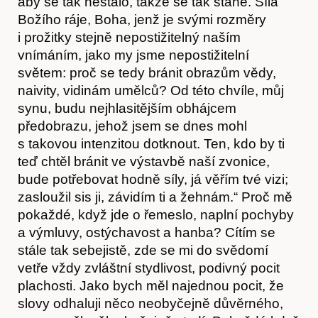
aby se tak nestalo, takže se tak stane. Síla
Božího ráje, Boha, jenž je svými rozměry
i prožitky stejně nepostižitelný naším
vnímáním, jako my jsme nepostižitelní
světem: proč se tedy bránit obrazům vědy,
naivity, vidinám umělců? Od této chvíle, můj
synu, budu nejhlasitějším obhájcem
předobrazu, jehož jsem se dnes mohl
s takovou intenzitou dotknout. Ten, kdo by ti
teď chtěl bránit ve výstavbě naší zvonice,
bude potřebovat hodně síly, já věřím tvé vizi;
zasloužil sis ji, závidím ti a žehnám.“ Proč mě
pokaždé, když jde o řemeslo, naplní pochyby
a výmluvy, ostýchavost a hanba? Cítím se
stále tak sebejistě, zde se mi do svědomí
Hostcast
vetře vždy zvláštní stydlivost, podivný pocit
plachosti. Jako bych měl najednou pocit, že
slovy odhaluji něco neobyčejně důvěrného,