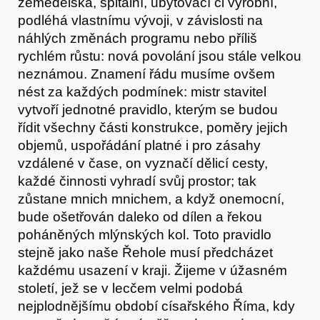
zemědělská, špitální, ubytovací či výrobní,
podléhá vlastnímu vývoji, v závislosti na
náhlých změnách programu nebo příliš
rychlém růstu: nová povolání jsou stále velkou
neznámou. Znamení řádu musíme ovšem
nést za každých podmínek: mistr stavitel
vytvoří jednotné pravidlo, kterým se budou
řídit všechny části konstrukce, poměry jejich
objemů, uspořádání platné i pro zásahy
vzdálené v čase, on vyznačí dělicí cesty,
každé činnosti vyhradí svůj prostor; tak
zůstane mnich mnichem, a když onemocní,
bude ošetřován daleko od dílen a řekou
poháněných mlýnských kol. Toto pravidlo
stejně jako naše Řehole musí předcházet
každému usazení v kraji. Žijeme v úžasném
století, jež se v lecčem velmi podobá
nejplodnějšímu období císařského Říma, kdy