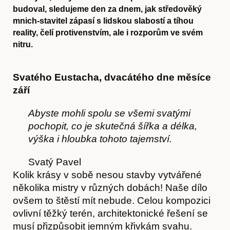
budoval, sledujeme den za dnem, jak středověký
mnich-stavitel zápasí s lidskou slabostí a tíhou
reality, čelí protivenstvím, ale i rozporům ve svém
nitru.
Svatého Eustacha, dvacátého dne měsíce
září
Ab
y
ste mohli spolu se všemi svatými
pochopit,
c
o je skutečná šířka a délka,
výška i hloubka
t
o
h
oto tajemství.
Svatý Pavel
Kolik krásy v sobě nesou stavby vytvářené
několika mistry v různých dobách! Naše dílo
ovšem to štěstí mít nebude. Celou kompozici
ovlivní těžký terén, architektonické řešení se
musí přizpůsobit jemným křivkám svahu.