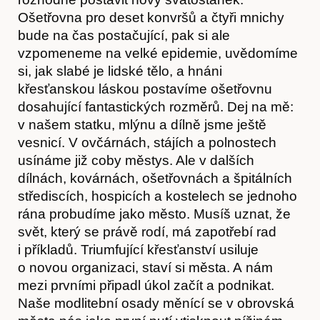
Ošetřovna pro deset konvršů a čtyři mnichy
bude na čas postačující, pak si ale
vzpomeneme na velké epidemie, uvědomíme
si, jak slabé je lidské tělo, a hnáni
křesťanskou láskou postavíme ošetřovnu
dosahující fantastických rozměrů. Dej na mě:
v našem statku, mlýnu a dílně jsme ještě
vesnicí. V ovčárnách, stájích a polnostech
usínáme již coby městys. Ale v dalších
dílnách, kovárnách, ošetřovnách a špitálních
střediscích, hospicích a kostelech se jednoho
rána probudíme jako město. Musíš uznat, že
svět, který se právě rodí, má zapotřebí rad
i příkladů. Triumfující křesťanství usiluje
o novou organizaci, staví si města. A nám
mezi prvními připadl úkol začít a podnikat.
Předplatné
Naše modlitební osady měnící se v obrovská