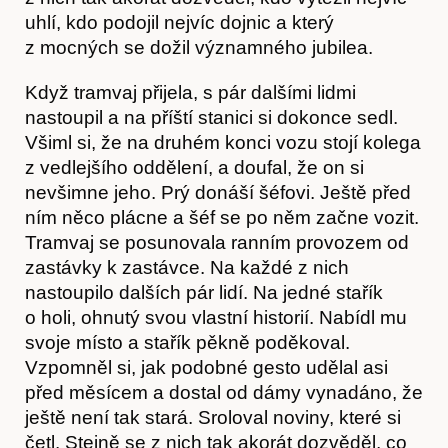
uhlí, kdo podojil nejvíc dojnic a který
z mocných se dožil významného jubilea.
Když tramvaj přijela, s pár dalšími lidmi
nastoupil a na příští stanici si dokonce sedl.
O nás
Všiml si, že na druhém konci vozu stojí kolega
z vedlejšího oddělení, a doufal, že on si
nevšimne jeho. Prý donáší šéfovi. Ještě před
ním něco plácne a šéf se po něm začne vozit.
Tramvaj se posunovala ranním provozem od
zastávky k zastávce. Na každé z nich
nastoupilo dalších pár lidí. Na jedné stařík
o holi, ohnutý svou vlastní historií. Nabídl mu
svoje místo a stařík pěkně poděkoval.
Vzpomněl si, jak podobné gesto udělal asi
před měsícem a dostal od dámy vynadáno, že
ještě není tak stará. Sroloval noviny, které si
četl. Stejně se z nich tak akorát dozvěděl, co