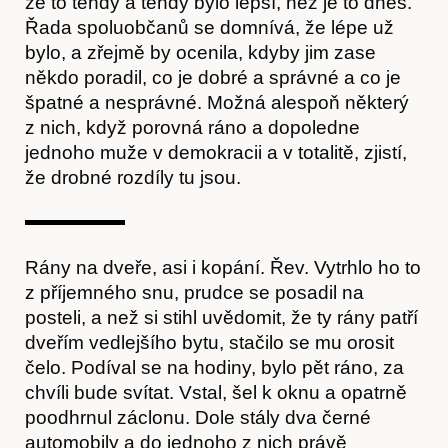
že to tehdy a tehdy bylo lepší, než je to dnes.
Řada spoluobčanů se domnívá, že lépe už
bylo, a zřejmě by ocenila, kdyby jim zase
někdo poradil, co je dobré a správné a co je
špatné a nesprávné. Možná alespoň některý
z nich, když porovná ráno a dopoledne
jednoho muže v demokracii a v totalitě, zjistí,
že drobné rozdíly tu jsou.
Rány na dveře, asi i kopání. Řev. Vytrhlo ho to
z příjemného snu, prudce se posadil na
posteli, a než si stihl uvědomit, že ty rány patří
dveřím vedlejšího bytu, stačilo se mu orosit
čelo. Podíval se na hodiny, bylo pět ráno, za
chvíli bude svítat. Vstal, šel k oknu a opatrně
poodhrnul záclonu. Dole stály dva černé
automobily a do jednoho z nich právě