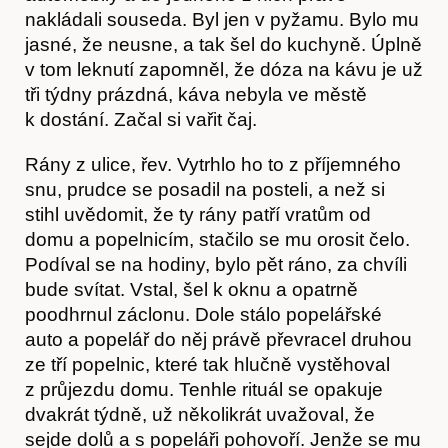
nakládali souseda. Byl jen v pyžamu. Bylo mu
jasné, že neusne, a tak šel do kuchyně. Úplně
v tom leknutí zapomněl, že dóza na kávu je už
tři týdny prázdná, káva nebyla ve městě
k dostání. Začal si vařit čaj.
Rány z ulice, řev. Vytrhlo ho to z příjemného
snu, prudce se posadil na posteli, a než si
stihl uvědomit, že ty rány patří vratům od
domu a popelnicím, stačilo se mu orosit čelo.
Podíval se na hodiny, bylo pět ráno, za chvíli
bude svítat. Vstal, šel k oknu a opatrně
poodhrnul záclonu. Dole stálo popelářské
Články
auto a popelář do něj právě převracel druhou
ze tří popelnic, které tak hlučně vystěhoval
z průjezdu domu. Tenhle rituál se opakuje
dvakrát týdně, už několikrát uvažoval, že
sejde dolů a s popeláři pohovoří. Jenže se mu