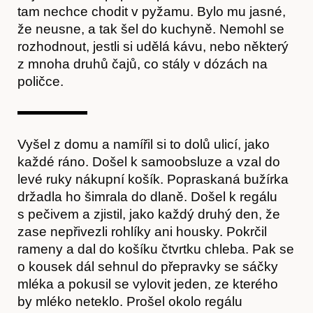
tam nechce chodit v pyžamu. Bylo mu jasné,
že neusne, a tak šel do kuchyně. Nemohl se
rozhodnout, jestli si udělá kávu, nebo některý
z mnoha druhů čajů, co stály v dózách na
poličce.
Vyšel z domu a namířil si to dolů ulicí, jako
každé ráno. Došel k samoobsluze a vzal do
levé ruky nákupní košík. Popraskaná bužírka
držadla ho šimrala do dlaně. Došel k regálu
Časopis
s pečivem a zjistil, jako každý druhý den, že
zase nepřivezli rohlíky ani housky. Pokrčil
rameny a dal do košíku čtvrtku chleba. Pak se
o kousek dál sehnul do přepravky se sáčky
mléka a pokusil se vylovit jeden, ze kterého
by mléko neteklo. Prošel okolo regálu