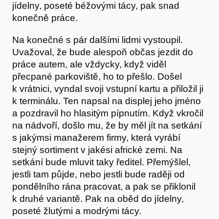
jídelny, poseté béžovými tácy, pak snad
konečně práce.
Kontakt
Na konečné s pár dalšími lidmi vystoupil.
Uvažoval, že bude alespoň občas jezdit do
práce autem, ale vždycky, když viděl
přecpané parkoviště, ho to přešlo. Došel
k vrátnici, vyndal svoji vstupní kartu a přiložil ji
k terminálu. Ten napsal na displej jeho jméno
a pozdravil ho hlasitým pípnutím. Když vkročil
na nádvoří, došlo mu, že by měl jít na setkání
s jakýmsi manažerem firmy, která vyrábí
stejný sortiment v jakési africké zemi. Na
setkání bude mluvit taky ředitel. Přemýšlel,
jestli tam půjde, nebo jestli bude raději od
pondělního rána pracovat, a pak se přiklonil
k druhé variantě. Pak na oběd do jídelny,
poseté žlutými a modrými tácy.
Předplatné