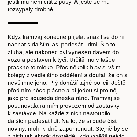
jestli mu není cítit z pusy. A ještě se mu
rozsypaly drobné.
Když tramvaj konečně přijela, snažil se do ní
nacpat s dalšími asi padesáti lidmi. Šlo to
ztuha, ale nakonec byl vynesen davem do
Akce
vozu a postaven k tyči. Určitě mu v tašce
praskne to mléko. Přes několik hlav si všiml
kolegy z vedlejšího oddělení a doufal, že on si
nevšimne jeho. Prý donáší tajné policii. Ještě
před ním něco plácne a přijedou si pro něj
jako pro souseda dneska ráno. Tramvaj se
posunovala ranním provozem od zastávky
k zastávce. Na každé z nich nastoupilo
dalších padesát lidí. Na to, že si bude číst
noviny, mohl klidně zapomenout. Stejně by se
z nich tak akorát dozvěděl, kdo vytěžil nejvíc