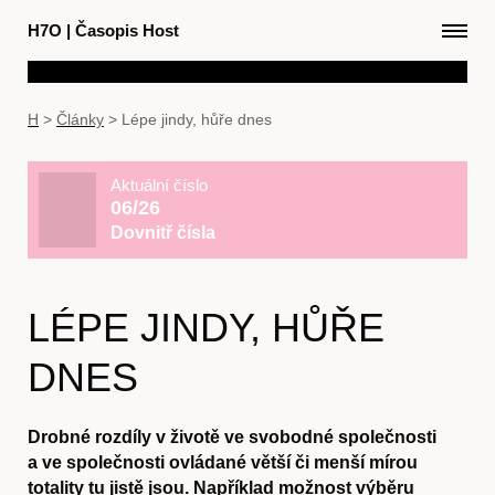
H7O
|
Časopis Host
H
>
Články
>
Lépe jindy, hůře dnes
Aktuální číslo
06/26
Dovnitř čísla
LÉPE JINDY, HŮŘE
DNES
Drobné rozdíly v životě ve svobodné společnosti
a ve společnosti ovládané větší či menší mírou
totality tu jistě jsou. Například možnost výběru