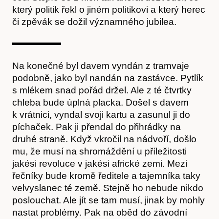
který politik řekl o jiném politikovi a který herec
či zpěvák se dožil významného jubilea.
Obchod
Na konečné byl davem vyndán z tramvaje
podobně, jako byl nandán na zastávce. Pytlík
s mlékem snad pořád držel. Ale z té čtvrtky
chleba bude úplná placka. Došel s davem
k vrátnici, vyndal svoji kartu a zasunul ji do
píchaček. Pak ji přendal do přihrádky na
druhé straně. Když vkročil na nádvoří, došlo
mu, že musí na shromáždění u příležitosti
jakési revoluce v jakési africké zemi. Mezi
řečníky bude kromě ředitele a tajemníka taky
velvyslanec té země. Stejně ho nebude nikdo
poslouchat. Ale jít se tam musí, jinak by mohly
nastat problémy. Pak na oběd do závodní