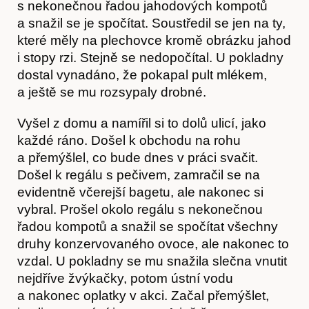
s nekonečnou řadou jahodových kompotů
a snažil se je spočítat. Soustředil se jen na ty,
které měly na plechovce kromě obrázku jahod
i stopy rzi. Stejně se nedopočítal. U pokladny
dostal vynadáno, že pokapal pult mlékem,
a ještě se mu rozsypaly drobné.
Vyšel z domu a namířil si to dolů ulicí, jako
každé ráno. Došel k obchodu na rohu
a přemýšlel, co bude dnes v práci svačit.
Hostcast
Došel k regálu s pečivem, zamračil se na
evidentně včerejší bagetu, ale nakonec si
vybral. Prošel okolo regálu s nekonečnou
řadou kompotů a snažil se spočítat všechny
druhy konzervovaného ovoce, ale nakonec to
vzdal. U pokladny se mu snažila slečna vnutit
nejdříve žvýkačky, potom ústní vodu
a nakonec oplatky v akci. Začal přemýšlet,