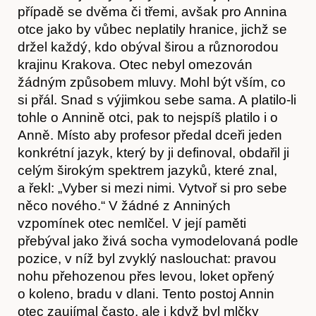
případě se dvěma či třemi, avšak pro Annina
otce jako by vůbec neplatily hranice, jichž se
držel každý, kdo obýval širou a různorodou
krajinu Krakova. Otec nebyl omezován
žádným způsobem mluvy. Mohl být vším, co
si přál. Snad s výjimkou sebe sama. A platilo-li
Akce
tohle o Annině otci, pak to nejspíš platilo i o
Anně. Místo aby profesor předal dceři jeden
konkrétní jazyk, který by ji definoval, obdařil ji
celým širokým spektrem jazyků, které znal,
a řekl: „Vyber si mezi nimi. Vytvoř si pro sebe
něco nového.“ V žádné z Anniných
vzpomínek otec nemlčel. V její paměti
přebýval jako živá socha vymodelovaná podle
pozice, v níž byl zvyklý naslouchat: pravou
nohu přehozenou přes levou, loket opřený
o koleno, bradu v dlani. Tento postoj Annin
otec zaujímal často, ale i když byl mlčky