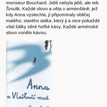
monsieur
Bouchard. Jidiš nebyla jidiš, ale reb
Šmulik. Každé slovo a věta v arménštině, jež
kdy Anna vyslechla, jí připomínaly obličej
malého, starého
t
atika
, který ji a otce pokaždé
vítal šálky silné hořké kávy. Každé arménské
slovo vonělo kávou.
Časopis