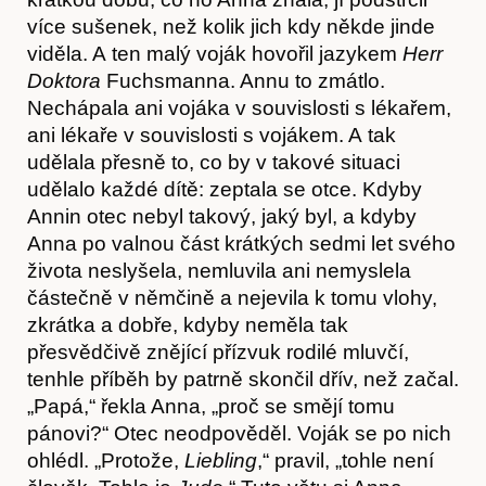
více sušenek, než kolik jich kdy někde jinde
viděla. A ten malý voják hovořil jazykem
H
err
Doktora
Fuchsmanna. Annu to zmátlo.
Nechápala ani vojáka v souvislosti s lékařem,
ani lékaře v souvislosti s vojákem. A tak
udělala přesně to, co by v takové situaci
Předplatné
udělalo každé dítě: zeptala se otce. Kdyby
Annin otec nebyl takový, jaký byl, a kdyby
Anna po valnou část krátkých sedmi let svého
života neslyšela, nemluvila ani nemyslela
částečně v němčině a nejevila k tomu vlohy,
zkrátka a dobře, kdyby neměla tak
přesvědčivě znějící přízvuk rodilé mluvčí,
tenhle příběh by patrně skončil dřív, než začal.
„Papá,“ řekla Anna, „proč se smějí tomu
pánovi?“ Otec neodpověděl. Voják se po nich
ohlédl. „Protože,
Liebling
,“ pravil, „tohle není