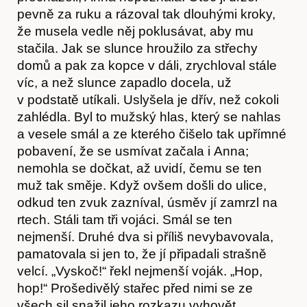
pevně za ruku a rázoval tak dlouhými kroky,
že musela vedle něj poklusávat, aby mu
stačila. Jak se slunce hroužilo za střechy
domů a pak za kopce v dáli, zrychloval stále
víc, a než slunce zapadlo docela, už
v podstatě utíkali. Uslyšela je dřív, než cokoli
Obchod
zahlédla. Byl to mužský hlas, který se nahlas
a vesele smál a ze kterého čišelo tak upřímné
pobavení, že se usmívat začala i Anna;
nemohla se dočkat, až uvidí, čemu se ten
muž tak směje. Když ovšem došli do ulice,
odkud ten zvuk zazníval, úsměv jí zamrzl na
rtech. Stáli tam tři vojáci. Smál se ten
nejmenší. Druhé dva si příliš nevybavovala,
pamatovala si jen to, že jí připadali strašně
velcí. „Vyskoč!“ řekl nejmenší voják. „Hop,
hop!“ Prošedivělý stařec před nimi se ze
všech sil snažil jeho rozkazu vyhovět,