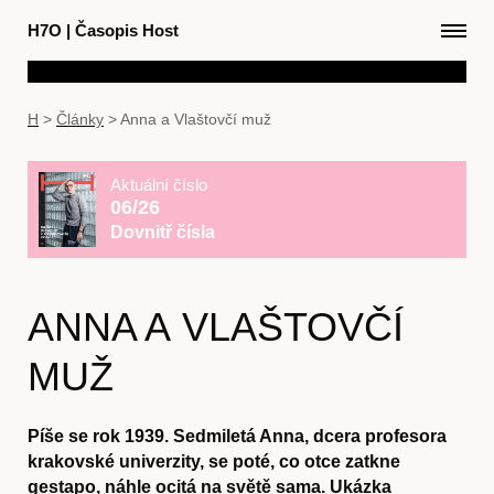
H7O
|
Časopis Host
H
>
Články
>
Anna a Vlaštovčí muž
Aktuální číslo
06/26
Dovnitř čísla
ANNA A VLAŠTOVČÍ
MUŽ
Píše se rok 1939. Sedmiletá Anna, dcera profesora
krakovské univerzity, se poté, co otce zatkne
gestapo, náhle ocitá na světě sama. Ukázka