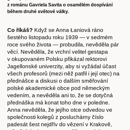
z románu Gavriela Savita o osamělém dospívání
během druhé světové války.
Co říkáš?
Když se Anna Łaniová ráno
šestého listopadu roku 1939 — v sedmém
roce svého života — probudila, nevěděla pár
věcí. Nevěděla, že vrchní velitel gestapa
v okupovaném Polsku přikázal rektorovi
Jagellonské univerzity, aby si vyžádal účast
všech profesorů (mezi něž patřil i její otec) na
přednášce a diskusi o dalším směřování
polské akademické obce pod německým
vedením, a nevěděla ani to, že se dotyčná
přednáška má konat toho dne v poledne.
Anna nevěděla, že jejího otce odvedou ve
společnosti kolegů z posluchárny číslo
padesát šest nejdřív do vězení v Krakově,