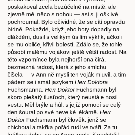
poskakoval zcela bezúčelně na místě, ale
zjevně měl něco s nohou — asi si ji ošklivě
pochroumal. Bylo očividné, že se cítí opravdu
bídně. Pokaždé, když jeho boty dopadly na
dláždění, dusil s velikým úsilím výkřik, ačkoli
se mu obličej křivil bolestí. Zdálo se, že tohle
Kontakt
působí malému vojákovi ještě větší radost. Na
této vzpomínce byla nejhorší ona čirá,
bezmezná radost, která z jeho smíchu
čišela — v Annině mysli ten voják mluvil, a tím
pádem se i smál jazykem
Herr Doktora
Fuchsmanna.
Herr Doktor
Fuchsmann byl
skoro plešatý tlusťoch, který neustále nosil
vestu. Měl brýle a hůl, s jejíž pomocí se celý
den šoural po své nevelké lékárně.
Her
r
Doktor
Fuchsmann byl člověk, jenž se
chichotal a takřka pořád rudl ve tváři. Za tu
krátkou dobu, co ho Anna znala, jí podstrčil