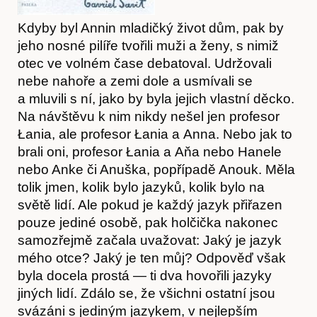
Kdyby byl Annin mladičký život dům, pak by
jeho nosné pilíře tvořili muži a ženy, s nimiž
otec ve volném čase debatoval. Udržovali
nebe nahoře a zemi dole a usmívali se
a mluvili s ní, jako by byla jejich vlastní děcko.
Hostcast
Na návštěvu k nim nikdy nešel jen profesor
Łania, ale profesor Łania a Anna. Nebo jak to
brali oni, profesor Łania a Aňa nebo Hanele
nebo Anke či Anuška, popřípadě Anouk. Měla
tolik jmen, kolik bylo jazyků, kolik bylo na
světě lidí. Ale pokud je každý jazyk přiřazen
pouze jediné osobě, pak holčička nakonec
samozřejmě začala uvažovat: Jaký je jazyk
mého otce? Jaký je ten můj? Odpověď však
byla docela prostá — ti dva hovořili jazyky
jiných lidí. Zdálo se, že všichni ostatní jsou
svázáni s jediným jazykem, v nejlepším