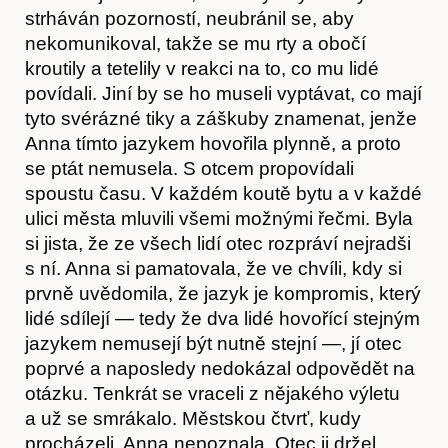
strháván pozorností, neubránil se, aby
nekomunikoval, takže se mu rty a obočí
kroutily a tetelily v reakci na to, co mu lidé
povídali. Jiní by se ho museli vyptávat, co mají
tyto svérázné tiky a záškuby znamenat, jenže
Anna tímto jazykem hovořila plynně, a proto
O nás
se ptát nemusela. S otcem propovídali
spoustu času. V každém koutě bytu a v každé
ulici města mluvili všemi možnými řečmi. Byla
si jista, že ze všech lidí otec rozpráví nejradši
s ní. Anna si pamatovala, že ve chvíli, kdy si
prvně uvědomila, že jazyk je kompromis, který
lidé sdílejí — tedy že dva lidé hovořící stejným
jazykem nemusejí být nutně stejní —, jí otec
poprvé a naposledy nedokázal odpovědět na
otázku. Tenkrát se vraceli z nějakého výletu
a už se smrákalo. Městskou čtvrť, kudy
procházeli, Anna nepoznala. Otec ji držel