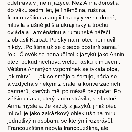
odehrává v jiném jazyce. Než Anna dorostla
do věku sedmi let, její němčina, ruština,
francouzština a angličtina byly velmi dobré,
mluvila slušně jidiš a ukrajinsky a trochu
ovládala i arménštinu a rumunské nářečí
z oblasti Karpat. Polsky na ni otec nemluvil
Články
nikdy. „Polština už se o sebe postará sama,“
řekl. Člověk se nenaučí tolik jazyků jako Annin
otec, pokud nechová vřelou lásku k mluvení.
Většina Anniných vzpomínek se týkala otce,
jak mluví — jak se směje a žertuje, hádá se
a vzdychá s někým z přátel a konverzačních
partnerů, kterých měl po městě bezpočet. Po
většinu času, který s ním strávila, si vlastně
Anna myslela, že každý z jazyků, jimiž otec
mluví, je jako zakázkový oblek ušit na míru
jednotlivým osobám, se kterými rozprávěl.
Francouzština nebyla francouzština, ale