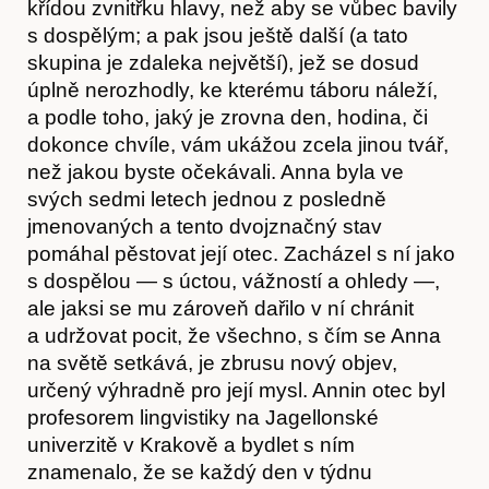
křídou zvnitřku hlavy, než aby se vůbec bavily
s dospělým; a pak jsou ještě další (a tato
skupina je zdaleka největší), jež se dosud
úplně nerozhodly, ke kterému táboru náleží,
a podle toho, jaký je zrovna den, hodina, či
dokonce chvíle, vám ukážou zcela jinou tvář,
než jakou byste očekávali. Anna byla ve
svých sedmi letech jednou z posledně
jmenovaných a tento dvojznačný stav
pomáhal pěstovat její otec. Zacházel s ní jako
s dospělou — s úctou, vážností a ohledy —,
ale jaksi se mu zároveň dařilo v ní chránit
a udržovat pocit, že všechno, s čím se Anna
na světě setkává, je zbrusu nový objev,
určený výhradně pro její mysl. Annin otec byl
profesorem lingvistiky na Jagellonské
univerzitě v Krakově a bydlet s ním
znamenalo, že se každý den v týdnu