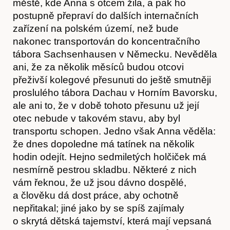
městě, kde Anna s otcem žila, a pak ho
postupně přepraví do dalších internačních
zařízení na polském území, než bude
nakonec transportován do koncentračního
tábora Sachsenhausen v Německu. Nevěděla
ani, že za několik měsíců budou otcovi
přeživší kolegové přesunuti do ještě smutněji
proslulého tábora Dachau v Horním Bavorsku,
ale ani to, že v době tohoto přesunu už její
otec nebude v takovém stavu, aby byl
transportu schopen. Jedno však Anna věděla:
že dnes dopoledne má tatínek na několik
hodin odejít. Hejno sedmiletých holčiček má
nesmírně pestrou skladbu. Některé z nich
vám řeknou, že už jsou dávno dospělé,
a člověku dá dost práce, aby ochotně
nepřitakal; jiné jako by se spíš zajímaly
o skrytá dětská tajemství, která mají vepsaná