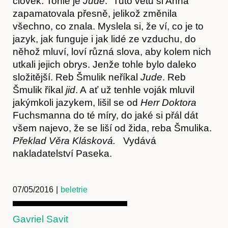
člověk. Tohle je
Jude
.“ Tuto větu si Anna
zapamatovala přesně, jelikož změnila
všechno, co znala. Myslela si, že ví, co je to
jazyk, jak funguje i jak lidé ze vzduchu, do
něhož mluví, loví různá slova, aby kolem nich
utkali jejich obrys. Jenže tohle bylo daleko
složitější. Reb Šmulik neříkal
Jude
. Reb
Šmulik říkal
jid
. A ať už tenhle voják mluvil
jakýmkoli jazykem, lišil se od
Herr
D
oktora
Fuchsmanna do té míry, do jaké si přál dát
všem najevo, že se liší od žida, reba Šmulika.
Překlad Věra Klásková.
Vydává
nakladatelství Paseka.
07/05/2016
|
beletrie
Gavriel Savit