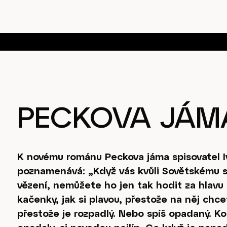
PECKOVA JÁM
K novému románu Peckova jáma spisovatel I
poznamenává: „Když vás kvůli Sovětskému s
vězení, nemůžete ho jen tak hodit za hlavu 
kačenky, jak si plavou, přestože na něj ch
přestože je rozpadlý. Nebo spíš opadaný. Ko