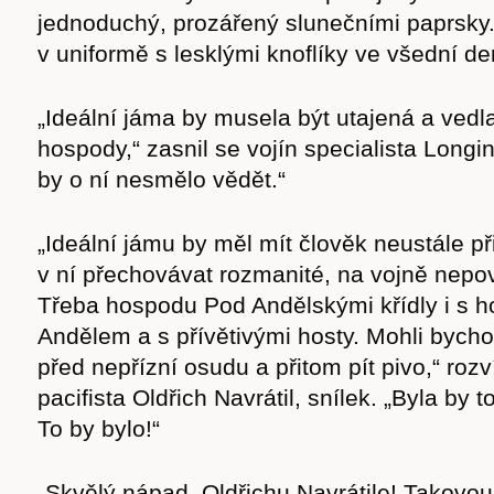
jednoduchý, prozářený slunečními paprsky.
v uniformě s lesklými knoflíky ve všední den
„Ideální jáma by musela být utajená a vedl
hospody,“ zasnil se vojín specialista Long
by o ní nesmělo vědět.“
„Ideální jámu by měl mít člověk neustále p
v ní přechovávat rozmanité, na vojně nepo
Třeba hospodu Pod Andělskými křídly i s
Andělem a s přívětivými hosty. Mohli bycho
před nepřízní osudu a přitom pít pivo,“ rozv
Časopis
pacifista Oldřich Navrátil, snílek. „Byla by
To by bylo!“
„Skvělý nápad, Oldřichu Navrátile! Takovou