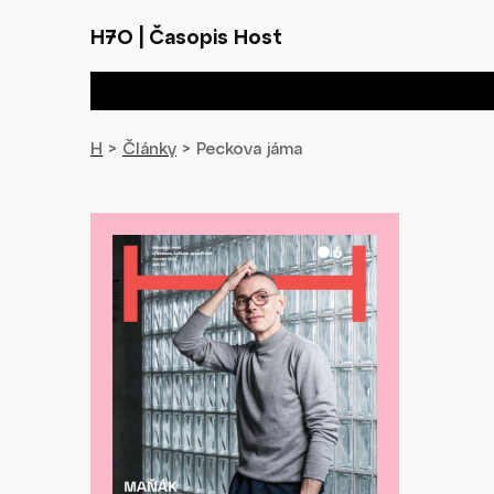
H7O
|
Časopis Host
H
>
Články
>
Peckova jáma