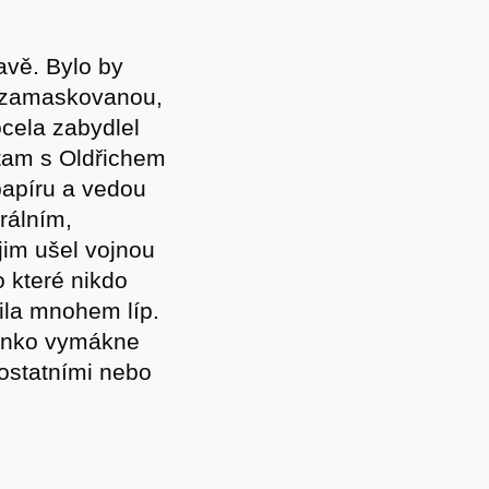
avě. Bylo by
ě zamaskovanou,
ocela zabydlel
 tam s Oldřichem
papíru a vedou
erálním,
jim ušel vojnou
o které nikdo
ila mnohem líp.
kénko vymákne
ostatními nebo