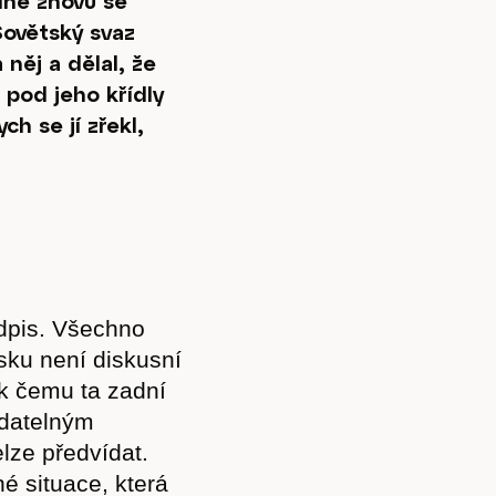
dne znovu se
Sovětský svaz
 něj a dělal, že
, pod jeho křídly
ch se jí zřekl,
edpis. Všechno
sku není diskusní
 k čemu ta zadní
ídatelným
lze předvídat.
é situace, která