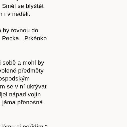
 Směl se blyštět
 i v neděli.
a by rovnou do
in Pecka. „Prkénko
ři sobě a mohl by
volené předměty.
 hospodským
m se v ní ukrývat
íjel nápad vojín
Předplatné
 to jáma přenosná.
 jámu si pořídím,“