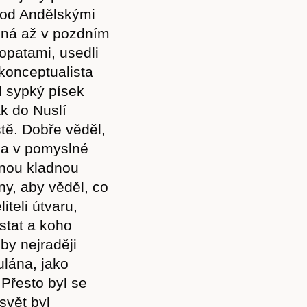
Pod Andělskými
upná až v pozdním
lopatami, usedli
 konceptualista
al sypký písek
ák do Nuslí
tě. Dobře věděl,
e a v pomyslné
lnou kladnou
ny, aby věděl, co
iteli útvaru,
stat a koho
by nejraději
ulána, jako
Přesto byl se
svět byl