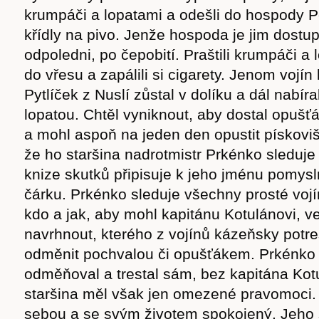
krumpáči a lopatami a odešli do hospody 
křídly na pivo. Jenže hospoda je jim dost
odpoledni, po čepobití. Praštili krumpáči a 
do vřesu a zapálili si cigarety. Jenom vojín
Pytlíček z Nuslí zůstal v dolíku a dál nabír
lopatou. Chtěl vyniknout, aby dostal opušť
a mohl aspoň na jeden den opustit pískoviš
že ho staršina nadrotmistr Prkénko sleduj
knize skutků připisuje k jeho jménu pomys
čárku. Prkénko sleduje všechny prosté vojí
kdo a jak, aby mohl kapitánu Kotulánovi, vel
navrhnout, kterého z vojínů kázeňsky potre
odměnit pochvalou či opušťákem. Prkénko 
odměňoval a trestal sám, bez kapitána Kot
staršina měl však jen omezené pravomoci. 
sebou a se svým životem spokojený. Jeho 