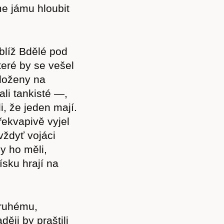
e jámu hloubit
blíž Bdělé pod
eré by se vešel
uloženy na
ali tankisté —,
i, že jeden mají.
řekvapivě vyjel
 vždyť vojáci
y ho měli,
ísku hrají na
druhému,
ěji by praštili