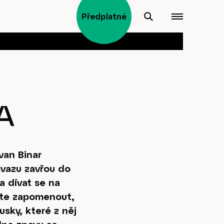
Předplatné
A
van Binar
vazu zavřou do
a dívat se na
cete zapomenout,
usky, které z něj