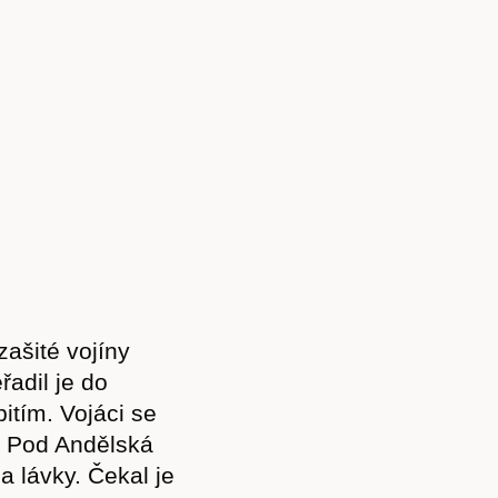
zašité vojíny
řadil je do
itím. Vojáci se
zí Pod Andělská
ba lávky. Čekal je