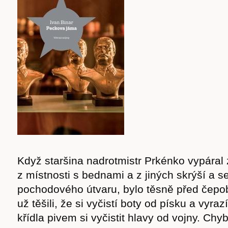
Když staršina nadrotmistr Prkénko vypáral 
z místnosti s bednami a z jiných skrýší a se
pochodového útvaru, bylo těsně před čepob
už těšili, že si vyčistí boty od písku a vyra
křídla pivem si vyčistit hlavy od vojny. Chy