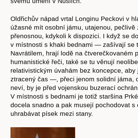
svému umění v Nuslích.
Oldřichův nápad vrtal Longinu Peckovi v hl
úžasné mít osobní jámu, utajenou, pečliv
přenosnou, kdykoli k dispozici. I když se d
v místnosti s khaki bednami — zašívají se
Navrátilem, hrají lodě na čtverečkovaném 
humanistické řeči, také se tu věnují neolib
relativistickým úvahám bez koncepce, aby 
ztracený čas —, přeci jenom solidní jáma, 
neví, by je před vojenskou buzerací ochrán
V místnosti s bednami je totiž staršina Pr
docela snadno a pak musejí pochodovat s 
uhrabávat písek mezi stany.