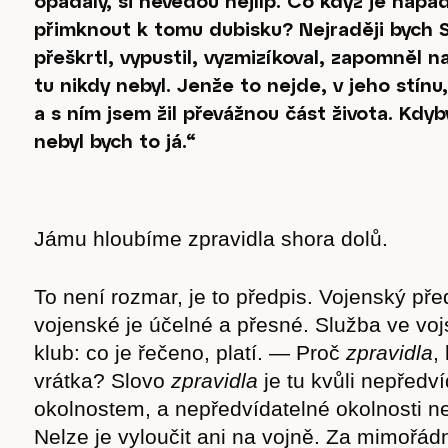
opadaly, si nevedou nejlíp. Co když je napa
přimknout k tomu dubisku? Nejraději bych 
přeškrtl, vypustil, vyzmizíkoval, zapomněl na
tu nikdy nebyl. Jenže to nejde, v jeho stínu
a s ním jsem žil převážnou část života. Kdyby
nebyl bych to já.“
Jámu hloubíme zpravidla shora dolů.
To není rozmar, je to předpis. Vojenský př
vojenské je účelné a přesné. Služba ve voj
klub: co je řečeno, platí. — Proč
zpravidla
,
vrátka? Slovo
zpravidla
je tu kvůli nepředv
okolnostem, a nepředvídatelné okolnosti ne
Nelze je vyloučit ani na vojně. Za mimořádn