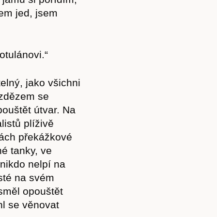
Akce
vem jed, jsem
otulánovi.“
Kontakt
elný, jako všichni
Bezdězem se
ouštět útvar. Na
istů plíživě
žkách překážkové
né tanky, ve
nikdo nelpí na
isté na svém
 směl opouštět
hl se věnovat