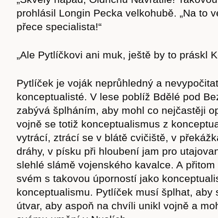
cast
prohlásil Longin Pecka velkohubě. „Na to 
přece specialista!“
„Ale Pytlíčkovi ani muk, ještě by to práskl K
Obchod
Pytlíček je voják neprůhledný a nevypočitat
konceptualisté. V lese poblíž Bdělé pod 
zabývá šplháním, aby mohl co nejčastěji op
vojně se totiž konceptualismus z konceptual
vytrácí, ztrácí se v blátě cvičiště, v překá
dráhy, v písku při hloubení jam pro utajova
slehlé slámě vojenského kavalce. A přitom 
svém s takovou úporností jako konceptual
konceptualismu. Pytlíček musí šplhat, aby
útvar, aby aspoň na chvíli unikl vojně a mo