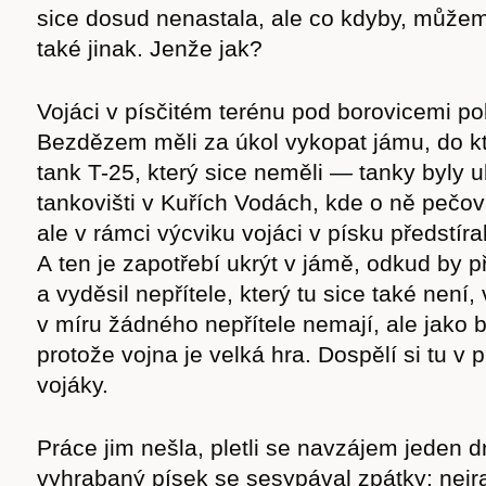
sice dosud nenastala, ale co kdyby, můžem
také jinak. Jenže jak?
Vojáci v písčitém terénu pod borovicemi po
Bezdězem měli za úkol vykopat jámu, do kt
tank T-25, který sice neměli — tanky byly 
tankovišti v Kuřích Vodách, kde o ně pečov
ale v rámci výcviku vojáci v písku předstíral
A ten je zapotřebí ukrýt v jámě, odkud by p
a vyděsil nepřítele, který tu sice také není,
v míru žádného nepřítele nemají, ale jako b
protože vojna je velká hra. Dospělí si tu v p
vojáky.
Práce jim nešla, pletli se navzájem jeden 
vyhrabaný písek se sesypával zpátky; nejrad