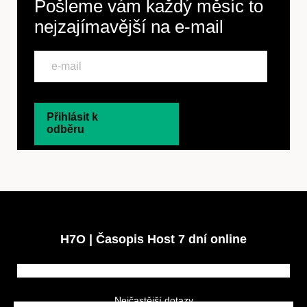
Pošleme vám každý měsíc to
nejzajímavější na
e-mail
Přihlásit k
odběru
H7O | Časopis Host 7 dní online
Nejčastější dotazy