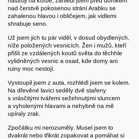
nástroji na korbě, zahlédl jsem před domkem
nad čerstvě pokosenou strání Arabku se
zahalenou hlavou i obličejem, jak vidlemi
shrabuje seno.
Už jsem jich tu pár viděl, v dosud obydlených,
níže položených vesnicích. Žen i mužů, kteří
přišli ze vzdálených koutů světa do těchhle
vylidněných vesnic a osad, kde domy ani
ruiny moc nestojí.
Vystoupil jsem z auta, rozhlédl jsem se kolem.
Na dřevěné lavici seděly dvě stařeny
s vrásčitý­mi tvářemi sežehnutými sluncem
a vyholenými hlavami a nehybně na mě
upíraly zrak.
Zpočátku mi nerozuměly. Musel jsem to
dvakrát nebo třikrát zopakovat a pomáhat si