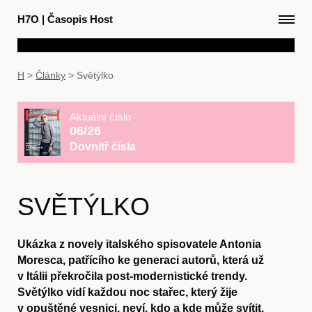
H7O
|
Časopis Host
H
>
Články
>
Světýlko
Aktuální číslo
06/26
Dovnitř čísla
SVĚTÝLKO
Ukázka z novely italského spisovatele Antonia
Moresca, patřícího ke generaci autorů, která už
v Itálii překročila post-modernistické trendy.
Světýlko vidí každou noc stařec, který žije
v opuštěné vesnici, neví, kdo a kde může svítit,