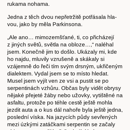
rukama nohama.
Jedna z těch dvou nepřetržitě potřásala hla­
vou, jako by měla Parkinsona.
„Ale ano… mimozemšťané, ti, co přicházejí
z jiných světů, světla na obloze…,“ naléhal
jsem. Konečně jim to došlo. Ukázaly mi, kde
ho najdu, mluvily vzrušeně a skákaly si
vzájemně do řeči tím svým drsným, ukřičeným
dialektem. Vydal jsem se to místo hledat.
Musel jsem vy­jít ven ze vsi a pustit se po
serpentinách vzhůru. Občas byly vidět obrysy
nějaké přejeté žáby nebo užovky, vytištěné na
asfaltu, protože po téhle cestě ještě mohla
jezdit auta a o kus dál nahoře byla ještě jedna,
poslední víska. Na jazycích půdy sevřených
mezi úzkými zatáčkami serpentin se začaly