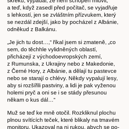
skře­ků, vypadal, že není schopen mluvit,
a teď, když zasedl před počítač, se vyjadřuje
s lehkostí, jen se zvláštním přízvukem, který
se nezdál zdejší, jako by pocházel z Albánie,
odněkud z Balkánu.
„Je jich tu dost…,“ říkal jsem si zmateně, „co
sem, do těchhle vylidněných oblastí,
přicházejí z východoevropských zemí,
z Rumunska, z Ukrajiny nebo z Makedonie,
Kontakt
z Černé Hory, z Albánie, a dělají tu pastevce
nebo se starají o chlévy. Ně­kdy vypalují lesy,
aby si rozšířili pastviny, a lidi je pak vyženou
holemi pryč a oni se i se stády přesunou
někam o kus dál…“
Muž se teď ke mně otočil. Rozkliknul plochu
plnou svítících teček, které blikaly na tmavém
monitoru. Ukazoval na ni rukou, abych se po­