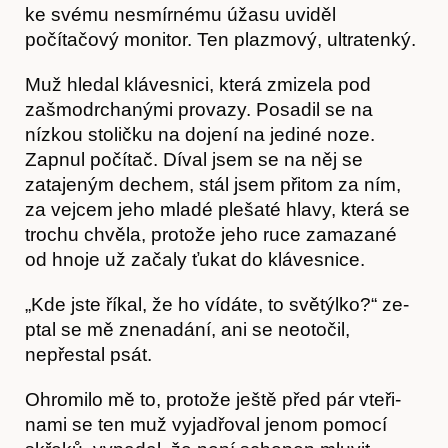
ke svému nesmírnému úžasu uviděl
počítačový monitor. Ten plazmový, ultratenký.
Muž hledal klávesnici, která zmizela pod
zašmodrchanými provazy. Posadil se na
nízkou stoličku na dojení na jediné noze.
Zapnul počítač. Díval jsem se na něj se
zatajeným dechem, stál jsem přitom za ním,
za vejcem jeho mladé plešaté hlavy, která se
Obchod
trochu chvěla, protože jeho ruce zamazané
od hnoje už začaly ťukat do klávesnice.
„Kde jste říkal, že ho vídáte, to světýlko?“ ze­
ptal se mě znenadání, ani se neotočil,
nepřestal psát.
Ohromilo mě to, protože ještě před pár vteři­
nami se ten muž vyjadřoval jenom pomocí