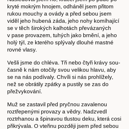
kryté mokrým hnojem, odháněl jsem přitom
rukou mouchy a ovády a před sebou jsem
viděl jeho hubená záda, jeho nohy komíhající
se v těch širokých kalhotách převázaných
v pase provazem, tuhých jako brnění, a jeho
holý týl, ze kterého splývaly dlouhé mastné
rovné vlasy.
Vešli jsme do chléva. Tři nebo čtyři krávy sou­
O nás
časně k nám otočily svou velikou hlavu, aby
se na nás podívaly. Chvíli si nás prohlížely,
než se obrátily zpátky a pustily se zas do
přežvykování.
Muž se zastavil před pryčnou zavalenou
roztřepenými provazy a vědry. Nadzvedl
roztrhanou a špinavou tlustou deku, která cosi
přikrývala. O vteřinu později jsem před sebou