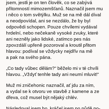
jsem, jestli je on ten člověk, co se zabývá
přítom­ností mimozemšťanů. Naznačil jsem mu
i něco o tom světýlku. Muž se na mě dál díval
a ne­odpovídal, ani se nezdálo, že by byl
odpovědi schopen. Pouze chvílemi vydával
hrdelní, nebo nečekaně vysoké zvuky, které
ani nezněly jako lidské, zatímco pes nás
zpovzdálí upřeně pozoroval a kroutil přitom
hlavou: podíval se vždycky nejdřív na mě
Akce
a pak na svého pána.
„Co tady vůbec dělám?“ běželo mi v té chvíli
hlavou. „Vždyť tenhle tady ani neumí mluvit!“
Muž mi zničehonic naznačil, ať jdu za ním,
a vydal se k otvoru ve stavbě z kamene a ze
dře­va, což musel být nějaký chlév.
Následoval jsem ho, kráčel jsem po půdě po­