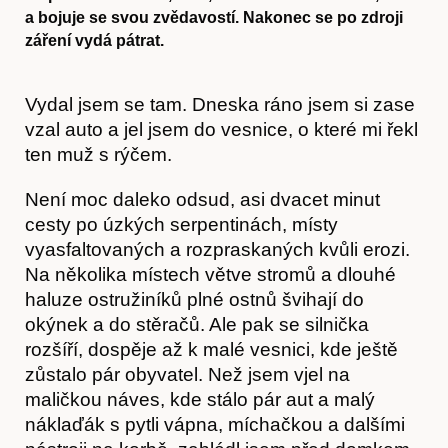
a bojuje se svou zvědavostí. Nakonec se po zdroji
záření vydá pátrat.
Vydal jsem se tam. Dneska ráno jsem si zase
vzal auto a jel jsem do vesnice, o které mi řekl
ten muž s rýčem.
Není moc daleko odsud, asi dvacet minut
cesty po úzkých serpentinách, místy
vyasfaltovaných a rozpraskaných kvůli erozi.
Na několika místech větve stromů a dlouhé
haluze ostružiníků plné ostnů švihají do
okýnek a do stěračů. Ale pak se silnička
rozšíří, dospěje až k malé vesnici, kde ještě
zůstalo pár obyvatel. Než jsem vjel na
maličkou náves, kde stálo pár aut a malý
náklaďák s pytli vápna, míchačkou a dalšími