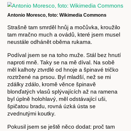
Antonio Moresco, foto: Wikimedia Commons
Strašně tam smrděl hnůj a močůvka, krouži­lo
tam mračno much a ovádů, které jsem musel
neustále odhánět oběma rukama.
Podíval jsem se na toho muže. Stál bez hnutí
Hostcast
naproti mně. Taky se na mě díval. Na sobě
měl kalhoty ztvrdlé od hnoje a špinavé tričko
roztr­žené na prsou. Byl mladší, než se mi
zdálky zdá­lo, kromě věnce špinavě
blonďatých vlasů splý­vajících až na ramena
byl úplně holohlavý, měl odstávající uši,
špičatou bradu, rovná úzká ústa se
zvednutými koutky.
Pokusil jsem se ještě něco dodat: proč tam