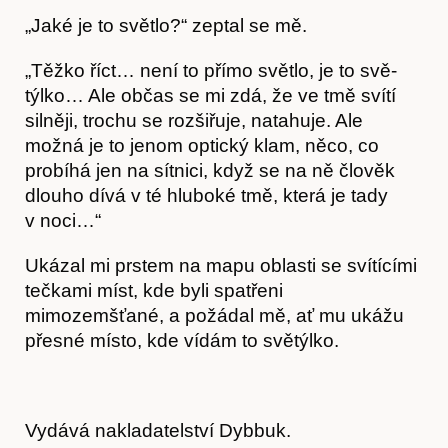
„Jaké je to světlo?“ zeptal se mě.
„Těžko říct… není to přímo světlo, je to svě­
týlko… Ale občas se mi zdá, že ve tmě svítí
silněji, trochu se rozšiřuje, natahuje. Ale
možná je to jenom optický klam, něco, co
probíhá jen na sítnici, když se na ně člověk
dlouho dívá v té hluboké tmě, která je tady
v noci…“
Ukázal mi prstem na mapu oblasti se svítícími
tečkami míst, kde byli spatřeni
mimozemšťané, a požádal mě, ať mu ukážu
přesné místo, kde vídám to světýlko.
Vydává nakladatelství Dybbuk.