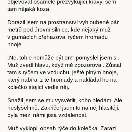
objevovat osamělé přežvykující krávy, sem
tam nějaká koza.
Dorazil jsem na prostranství vyhloubené pár
metrů pod úrovní silnice, kde nějaký muž
v gu­mácích přehazoval rýčem hromadu
hnoje.
Články
„Ne, tohle nemůže být on!“ pomyslel jsem si.
Muž zvedl hlavu, když mě zpozoroval. Zůstal
tam s rýčem ve vzduchu, ještě plným hnoje,
který nabíral z té hromady a nakládal ho na
kolečko stojící vedle něj.
Snažil jsem se mu vysvětlit, koho hledám. Ale
neslyšel mě. Zakřičel jsem to na něj hlasitěji,
byla mezi námi jistá vzdálenost.
Muž vyklopil obsah rýče do kolečka. Zarazil