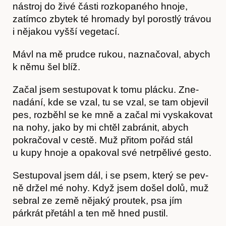
nástroj do živé části rozkopaného hnoje,
zatím­co zbytek té hromady byl porostlý trávou
i ně­jakou vyšší vegetací.
Mávl na mě prudce rukou, naznačoval, abych
k němu šel blíž.
Začal jsem sestupovat k tomu plácku. Zne­
Časopis
nadání, kde se vzal, tu se vzal, se tam objevil
pes, rozběhl se ke mně a začal mi vyskakovat
na nohy, jako by mi chtěl zabránit, abych
pokračo­val v cestě. Muž přitom pořád stál
u kupy hnoje a opakoval své netrpělivé gesto.
Sestupoval jsem dál, i se psem, který se pev­
ně držel mé nohy. Když jsem došel dolů, muž
sebral ze země nějaký proutek, psa jím
párkrát přetáhl a ten mě hned pustil.