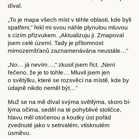
díval.
„To je mapa všech míst v téhle oblasti, kde byli
spatřeni,“ řekl mi svou náhle plynulou mluvou
s cizím přízvukem. „Aktualizuju ji. Zmapoval
jsem celé území. Tady je přítomnost
mimozem­šťanů zaznamenávána neustále…“
„No… já nevím…,“ zkusil jsem říct. „Není
řečeno, že je to tohle… Mluvil jsem jen
Předplatné
o světýlku, které se rozsvěcí na místě, kde by
údajně nikdo neměl být…“
Muž se na mě díval svýma světlýma, skoro bí­
lýma očima, seděl na té pohyblivé stoličce,
hlavu měl otočenou a koutky úst pořád
zvednuté jako v setrvalém, vtisknutém
úsměvu.