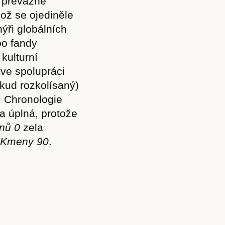
, převážně
hož se ojediněle
nýři globálních
po fandy
kulturní
a ve spolupráci
kud rozkolísaný)
. Chronologie
a úplná, protože
nů 0
zela
Kmeny 90
.