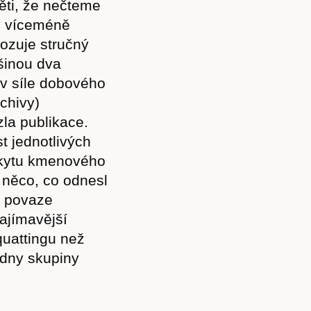
ěti, že nečteme
 s víceméně
ozuje stručný
šinou dva
 v síle dobového
rchivy)
zla publikace.
t jednotlivých
skytu kmenového
á něco, co odnesl
a povaze
ajímavější
quattingu než
adny skupiny