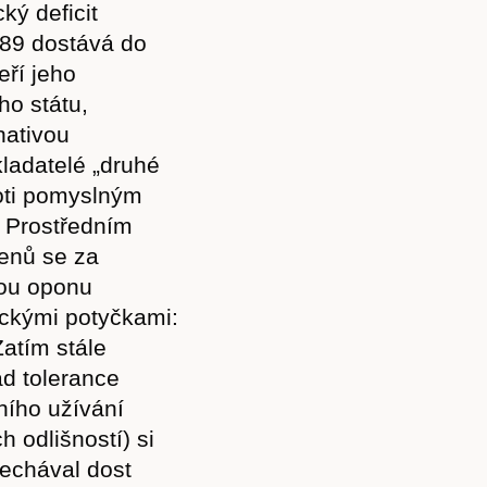
ký deficit
Akce
989 dostává do
eří jeho
ho státu,
nativou
Kontakt
kladatelé „druhé
roti pomyslným
v Prostředním
menů se za
nou oponu
leckými potyčkami:
 Zatím stále
ad tolerance
ního užívání
 odlišností) si
nechával dost