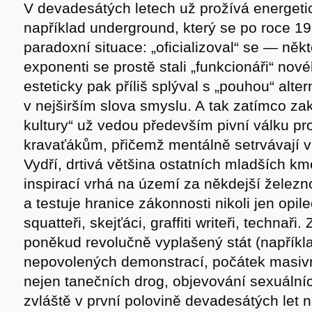
V devadesátých letech už prožívá energetic
cast
například underground, který se po roce 1
paradoxní situace: „oficializoval“ se — někt
exponenti se prostě stali „funkcionáři“ nové
esteticky pak příliš splýval s „pouhou“ alter
Obchod
v nejširším slova smyslu. A tak zatímco za
kultury“ už vedou především pivní válku p
kravaťákům, přičemž mentálně setrvávají 
Vydří, drtivá většina ostatních mladších k
inspirací vrhá na území za někdejší želez
a testuje hranice zákonnosti nikoli jen opi
squatteři, skejťáci, graffiti writeři, technaři.
poněkud revolučně vyplašený stát (napříkl
nepovolených demonstrací, počátek masiv
nejen tanečních drog, objevování sexuálních
zvláště v první polovině devadesátých let 