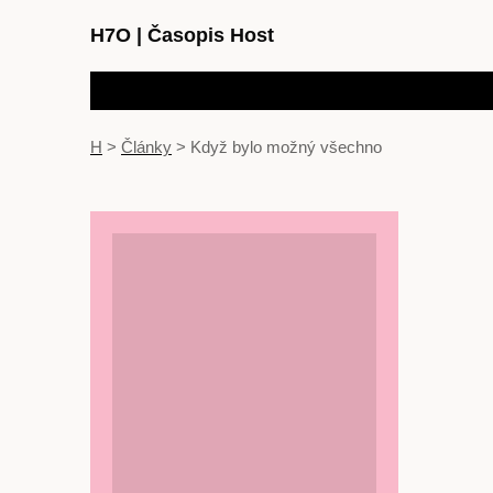
H7O
|
Časopis Host
H
>
Články
>
Když bylo možný všechno