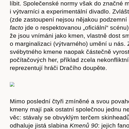
líbit. Společenské normy však do značné mí
i výtvarníci a experimentální divadlo. Zvláš
(zde zastoupení nejsou nějakou podzemní 
facto
jde o respektovanou „oficiální“ scénu)
že jsou vnímáni jako kmen, vlastně dost 
o marginalizaci (výtvarného) umění u nás. 
svébytného kmene naopak částečně vyrostl
počítačových her, příklad zcela nekonflikt
reprezentují hráči Dračího doupěte.
Mimo poslední čtyři zmíněné a svou povaho
kmeny mají pak ostatní společnou jednu n
věc: stávaly se obvyklým terčem skinheadů
odhaluje jistá slabina
Kmenů 90
: jejich fa