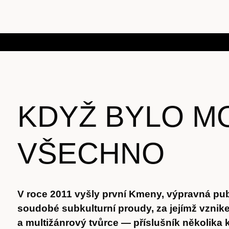
KDYŽ BYLO M
VŠECHNO
V roce 2011 vyšly první Kmeny, výpravná pub
soudobé subkulturní proudy, za jejímž vznike
a multižánrový tvůrce — příslušník několika