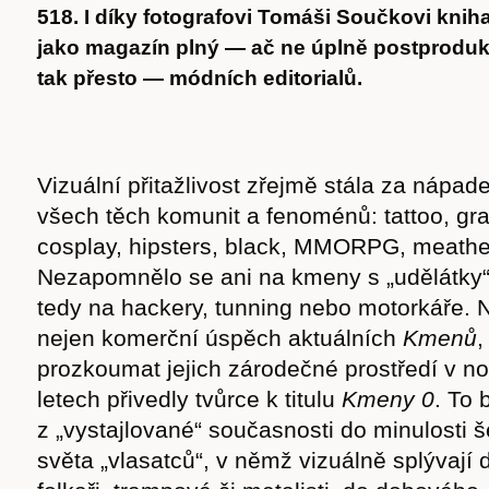
518. I díky fotografovi Tomáši Součkovi knih
jako magazín plný — ač ne úplně postproduk
tak přesto — módních editorialů.
Vizuální přitažlivost zřejmě stála za náp
všech těch komunit a fenoménů: tattoo, graf
cosplay, hipsters, black, MMORPG, meathe
Nezapomnělo se ani na kmeny s „udělátky“
tedy na hackery, tunning nebo motorkáře.
nejen komerční úspěch aktuálních
Kmenů
,
prozkoumat jejich zárodečné prostředí v n
letech přivedly tvůrce k titulu
Kmeny 0
. To 
z „vystajlované“ současnosti do minulosti
světa „vlasatců“, v němž vizuálně splývají 