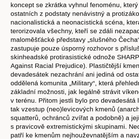
koncept se zkrátka vyhnul fenoménu, který 
ostatních z podstaty nenávistný a protizák
nacionalistická a neonacistická scéna, kte
terorizovala všechny, kteří se zdáli nezapad
maloměšťácké představy „slušného Čecha“
zastupuje pouze úsporný rozhovor s přísl
skinheadské protirasistické odnože SHAR
Against Racial Prejudice). Plastičtější k
devadesátek nezachrání ani jediná od osta
oddělená komunita „Military“, která přehle
základní možnosti, jak legálně strávit víke
v terénu. Přitom jestli bylo pro devadesátá 
tak vzestup (neo)levicových kmenů (anarch
squatterů, ochránců zvířat a podobně) a jej
s pravicově extremistickými skupinami. Ne
patří ke kmenům nejhouževnatějším a nav