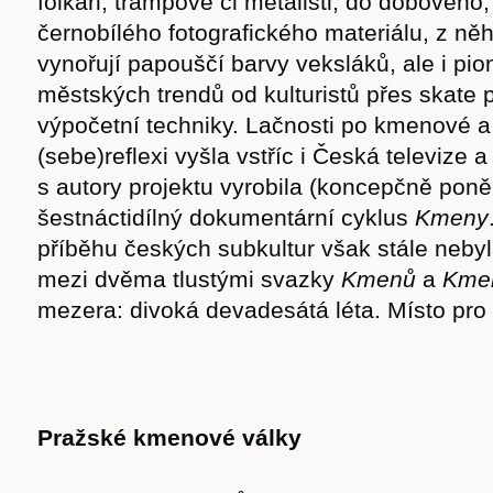
folkaři, trampové či metalisti, do dobového
černobílého fotografického materiálu, z ně
vynořují papouščí barvy veksláků, ale i pio
městských trendů od kulturistů přes skate 
výpočetní techniky. Lačnosti po kmenové a 
(sebe)reflexi vyšla vstříc i Česká televize 
s autory projektu vyrobila (koncepčně poně
šestnáctidílný dokumentární cyklus
Kmeny
příběhu českých subkultur však stále nebyl
mezi dvěma tlustými svazky
Kmenů
a
Kme
mezera: divoká devadesátá léta. Místo pro
Pražské kmenové války