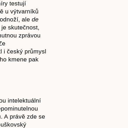
ry testují
tě u výtvarníků
odnoží, ale
de
 je skutečnost,
smutnou zprávou
Ze
 i český průmysl
ního kmene pak
u intelektuální
epominutelnou
. A právě zde se
nouškovský