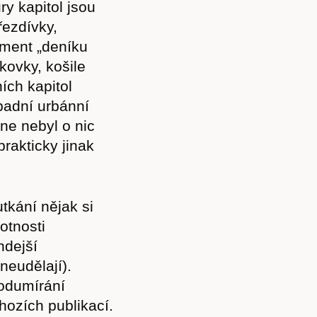
y kapitol jsou
řezdívky,
gment „deníku
kovky, košile
ích kapitol
ápadní urbánní
ne nebyl o nic
rakticky jinak
utkání nějak si
otnosti
Předplatné
hdejší
eudělají).
 odumírání
hozích publikací.