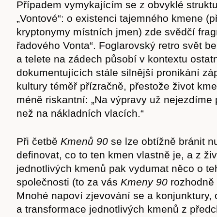
Případem vymykajícím se z obvyklé struktur
„Vontové“: o existenci tajemného kmene (p
kryptonymy místních jmen) zde svědčí fra
řadového Vonta“. Foglarovský retro svět be
a telete na zádech působí v kontextu ostatn
dokumentujících stále silnější pronikání z
kultury téměř přízračně, přestože život kme
méně riskantní: „Na výpravy už nejezdíme p
než na nákladních vlacích.“
Při četbě
Kmenů 90
se lze obtížně bránit n
definovat, co to ten kmen vlastně je, a z živ
Časopis
jednotlivých kmenů pak vydumat něco o te
společnosti (to za vás
Kmeny 90
rozhodně n
Mnohé napoví zjevování se a konjunktury,
a transformace jednotlivých kmenů z předc