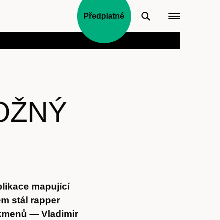
Předplatné
OŽNÝ
likace mapující
m stál rapper
 kmenů — Vladimir