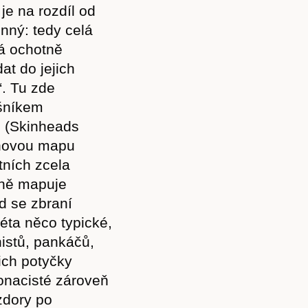
je na rozdíl od
onný: tedy celá
rá ochotně
at do jejich
. Tu zde
ušníkem
P (Skinheads
menovou mapu
tních zcela
dně mapuje
nd se zbraní
léta něco typické,
istů, pankáčů,
ich potyčky
onacisté zároveň
zdory po