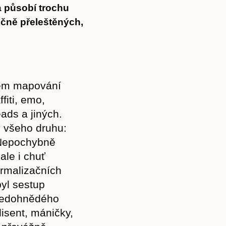
a působí trochu
čně přeleštěných,
adem mapování
fiti, emo,
ads a jiných.
 všeho druhu:
 Nepochybně
 ale i chuť
ormalizačních
byl sestup
 šedohnědého
disent, máničky,