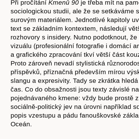
Při pročítání
Kmenů 90
je třeba mít na pam
sociologickou studii, ale že se setkáváme
surovým materiálem. Jednotlivé kapitoly uv
text se základním kontextem, následují vět
rozhovory s insidery. Nutno podotknout, že
vizuálu (profesionální fotografie i domácí a
a grafického zpracování tkví větší část kou
Proto zároveň nevadí stylistická různorodos
příspěvků, příznačná především mírou vý
slangu a expresivity. Tady se zkrátka hled
čas. Co do obsažnosti jsou texty závislé n
pojednávaného kmene: vždy bude prostě z
sociálně-politický jev na úrovni například s
popis vzestupu a pádu fanouškovské zákl
Oceán.