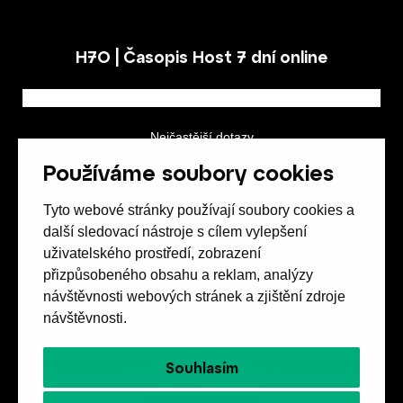
H7O | Časopis Host 7 dní online
Nejčastější dotazy
GDPR a podmínky soutěže
Používáme soubory cookies
Obchodní podmínky
Tyto webové stránky používají soubory cookies a
další sledovací nástroje s cílem vylepšení
uživatelského prostředí, zobrazení
přizpůsobeného obsahu a reklam, analýzy
návštěvnosti webových stránek a zjištění zdroje
Spolek přátel vydávání
časopisu HOST
návštěvnosti.
Beethovenova 25/4
657 42 Brno-střed
Souhlasím
objednavky@casopishost.cz
+420 775 995 695