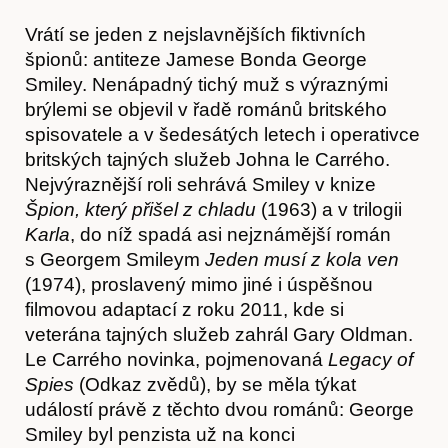
Vrátí se jeden z nejslavnějších fiktivních
špionů: antiteze Jamese Bonda George
Smiley. Nenápadný tichý muž s výraznými
brýlemi se objevil v řadě románů britského
spisovatele a v šedesátých letech i operativce
britských tajných služeb Johna le Carrého.
Nejvýraznější roli sehrává Smiley v knize
Špion, který přišel z chladu
(1963) a v trilogii
Karla
, do níž spadá asi nejznámější román
s Georgem Smileym
Jeden musí z kola ven
(1974), proslavený mimo jiné i úspěšnou
filmovou adaptací z roku 2011, kde si
veterána tajných služeb zahrál Gary Oldman.
Le Carrého novinka, pojmenovaná
Legacy of
Spies
(Odkaz zvědů), by se měla týkat
událostí právě z těchto dvou románů: George
Smiley byl penzista už na konci