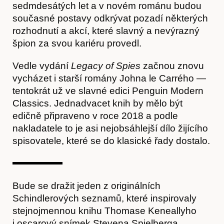
sedmdesátých let a v novém románu budou
současné postavy odkrývat pozadí některých
rozhodnutí a akcí, které slavný a nevýrazný
Články
špion za svou kariéru provedl.
Vedle vydání
Legacy of Spies
začnou znovu
vycházet i starší romány Johna le Carrého —
tentokrát už ve slavné edici Penguin Modern
Classics. Jednadvacet knih by mělo být
edičně připraveno v roce 2018 a podle
nakladatele to je asi nejobsáhlejší dílo žijícího
spisovatele, které se do klasické řady dostalo.
Časopis
Bude se dražit jeden z originálních
Schindlerových seznamů, které inspirovaly
stejnojmennou knihu Thomase Keneallyho
i oscarový snímek Stevena Spielberga.