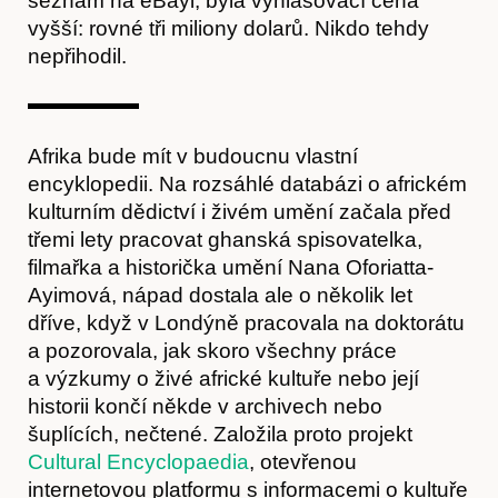
seznam na eBayi, byla vyhlašovací cena
vyšší: rovné tři miliony dolarů. Nikdo tehdy
nepřihodil.
Afrika bude mít v budoucnu vlastní
encyklopedii. Na rozsáhlé databázi o africkém
kulturním dědictví i živém umění začala před
O nás
třemi lety pracovat ghanská spisovatelka,
filmařka a historička umění Nana Oforiatta-
Ayimová, nápad dostala ale o několik let
dříve, když v Londýně pracovala na doktorátu
a pozorovala, jak skoro všechny práce
a výzkumy o živé africké kultuře nebo její
historii končí někde v archivech nebo
šuplících, nečtené. Založila proto projekt
Cultural Encyclopaedia
, otevřenou
internetovou platformu s informacemi o kultuře