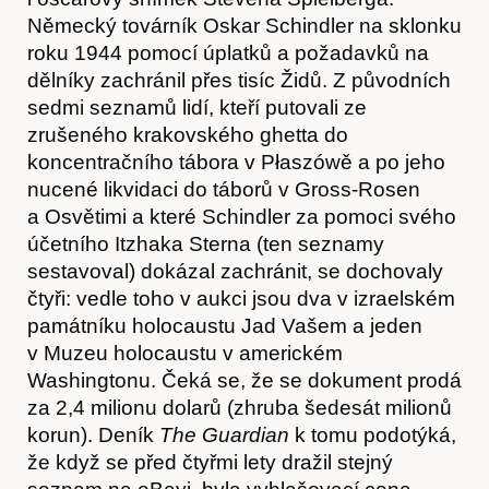
Německý továrník Oskar Schindler na sklonku
roku 1944 pomocí úplatků a požadavků na
dělníky zachránil přes tisíc Židů. Z původních
sedmi seznamů lidí, kteří putovali ze
zrušeného krakovského ghetta do
Hostcast
koncentračního tábora v Płaszówě a po jeho
nucené likvidaci do táborů v Gross-Rosen
a Osvětimi a které Schindler za pomoci svého
účetního Itzhaka Sterna (ten seznamy
sestavoval) dokázal zachránit, se dochovaly
čtyři: vedle toho v aukci jsou dva v izraelském
památníku holocaustu Jad Vašem a jeden
v Muzeu holocaustu v americkém
Washingtonu. Čeká se, že se dokument prodá
za 2,4 milionu dolarů (zhruba šedesát milionů
Akce
korun). Deník
The Guardian
k tomu podotýká,
že když se před čtyřmi lety dražil stejný