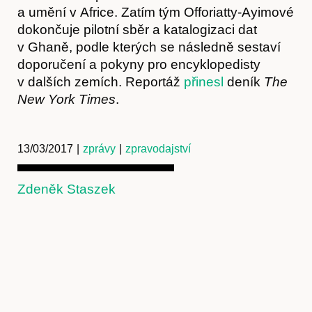
Obchod
a umění v Africe. Zatím tým Offoriatty-Ayimové
dokončuje pilotní sběr a katalogizaci dat
v Ghaně, podle kterých se následně sestaví
doporučení a pokyny pro encyklopedisty
v dalších zemích. Reportáž
přinesl
deník
The
New York Times
.
13/03/2017
|
zprávy
|
zpravodajství
Kontakt
Zdeněk Staszek