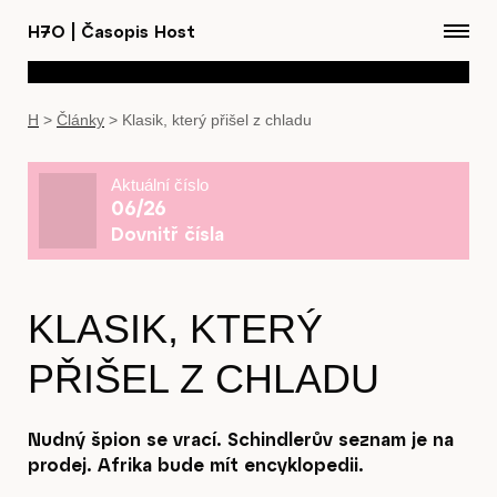
H7O
|
Časopis Host
H
>
Články
>
Klasik, který přišel z chladu
Aktuální číslo
06/26
Dovnitř čísla
KLASIK, KTERÝ
PŘIŠEL Z CHLADU
Nudný špion se vrací. Schindlerův seznam je na
prodej. Afrika bude mít encyklopedii.