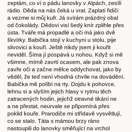
zeptám, co ví o pádu lanovky v Alpách, zesílí
rádio. Děda na nás čeká u vrat. Zaplatí řidiči
a vezme si můj kufr. Já svírám prázdný obal
od čokolády. Dědovi visí šedý knír zplihle přes
ústa. Tváře má propadlé a oči má jako dvě
škvírky. Babička stojí v kuchyni u stolu, pije
slivovici a kouří. Ještě nikdy jsem ji kouřit
neviděl. Šíma jí pospává u nohou. Když si mě
všimne, mírně zavrtí ocasem, ale pak znova
zavře oči a začne mělce oddychovat, jako by
věděl, že teď není vhodná chvíle na dovádění.
Babička mě políbí na rty. Dojdu k pohovce,
lehnu si a slyším jejich hlasy v rytmu těch
zatracených hodin, jejichž otravné tikání ne
a ne přestat, neurvale se připomíná přes
poklid kouře. Prarodiče mi střídavě vysvětlují,
co se stalo. Táta s mámou brzy ráno
nastoupili do lanovky směřující na vrchol