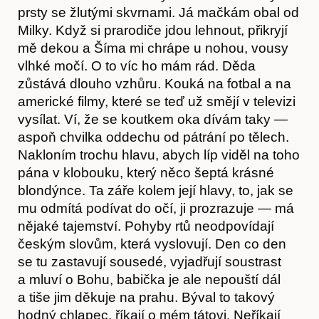
prsty se žlutými skvrnami. Já mačkám obal od
Milky. Když si prarodiče jdou lehnout, přikryjí
mě dekou a Šíma mi chrápe u nohou, vousy
vlhké močí. O to víc ho mám rád. Děda
zůstává dlouho vzhůru. Kouká na fotbal a na
americké filmy, které se teď už smějí v televizi
vysílat. Ví, že se koutkem oka dívám taky —
aspoň chvilka oddechu od pátrání po tělech.
Nakloním trochu hlavu, abych líp viděl na toho
pána v klobouku, který něco šeptá krásné
blondýnce. Ta záře kolem její hlavy, to, jak se
mu odmítá podívat do očí, ji prozrazuje — má
nějaké tajemství. Pohyby rtů neodpovídají
českým slovům, která vyslovují. Den co den
se tu zastavují sousedé, vyjadřují soustrast
a mluví o Bohu, babička je ale nepouští dál
a tiše jim děkuje na prahu. Býval to takový
hodný chlapec, říkají o mém tátovi. Neříkají