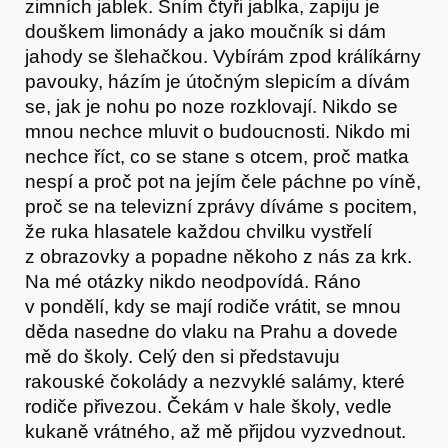
zimních jablek. Sním čtyři jablka, zapiju je
douškem limonády a jako moučník si dám
jahody se šlehačkou. Vybírám zpod králíkárny
pavouky, házím je útočným slepicím a dívám
se, jak je nohu po noze rozklovají. Nikdo se
mnou nechce mluvit o budoucnosti. Nikdo mi
nechce říct, co se stane s otcem, proč matka
nespí a proč pot na jejím čele páchne po víně,
proč se na televizní zprávy díváme s pocitem,
že ruka hlasatele každou chvilku vystřelí
z obrazovky a popadne někoho z nás za krk.
Na mé otázky nikdo neodpovídá. Ráno
v pondělí, kdy se mají rodiče vrátit, se mnou
děda nasedne do vlaku na Prahu a dovede
mě do školy. Celý den si představuju
rakouské čokolády a nezvyklé salámy, které
rodiče přivezou. Čekám v hale školy, vedle
kukaně vrátného, až mě přijdou vyzvednout.