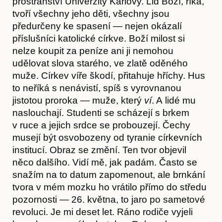
prostranství Univerzity Karlovy. Lid Boží, říká,
tvoří všechny jeho děti, všechny jsou
předurčeny ke spasení — nejen okázalí
příslušníci katolické církve. Boží milost si
nelze koupit za peníze ani ji nemohou
udělovat slova starého, ve zlatě oděného
muže. Církev víře škodí, přitahuje hříchy. Hus
to neříká s nenávistí, spíš s vyrovnanou
jistotou proroka — muže, který
ví
. A lidé mu
naslouchají. Studenti se scházejí s brkem
v ruce a jejich srdce se probouzejí. Čechy
musejí být osvobozeny od tyranie církevních
institucí. Obraz se změní. Ten tvor objevil
něco dalšího. Vidí mě, jak padám. Často se
snažím na to datum zapomenout, ale brnkání
tvora v mém mozku ho vrátilo přímo do středu
pozornosti — 26. května, to jaro po sametové
revoluci. Je mi deset let. Ráno rodiče vyjeli