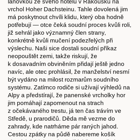
lanovkou ze svého hotelu v Rakousku na
vrchol Hoher Dachsteinu. Tahle dovolená jim
má poskytnout chvíli klidu, který oba hodně
potřebují — otce čeká soudní proces kvůli roli,
již sehrál jako významný člen strany,
konkrétně kvůli mučení podezřelých při
výslechu. Naši sice dostali soudní příkaz
neopouštět zemi, takže riskují, že
k dosavadním obviněním přidají ještě jedno
navíc, ale otec prohlásil, že manželství nesmí
být vydáno na milost rozmarům soudního
systému. Zatímco rodiče si užívají výhledů na
Alpy a předstírají, že panenské vrcholky hor
jim pomáhají zapomenout na strach
z očekávaného trestu, já ten čas trávím ve
Středě, u prarodičů. Děda mě vezme do
zahrady, kde natrháme pár raných jahod.
Cestou zpátky na půdě nabereme košík