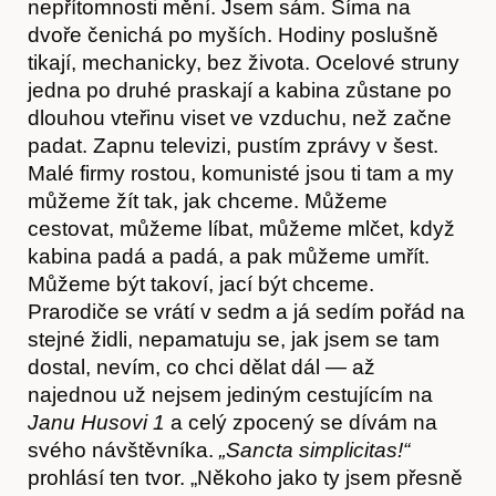
nepřítomnosti mění. Jsem sám. Šíma na
dvoře čenichá po myších. Hodiny poslušně
tikají, mechanicky, bez života. Ocelové struny
jedna po druhé praskají a kabina zůstane po
dlouhou vteřinu viset ve vzduchu, než začne
padat. Zapnu televizi, pustím zprávy v šest.
Malé firmy rostou, komunisté jsou ti tam a my
můžeme žít tak, jak chceme. Můžeme
cestovat, můžeme líbat, můžeme mlčet, když
kabina padá a padá, a pak můžeme umřít.
Můžeme být takoví, jací být chceme.
Prarodiče se vrátí v sedm a já sedím pořád na
stejné židli, nepamatuju se, jak jsem se tam
dostal, nevím, co chci dělat dál — až
najednou už nejsem jediným cestujícím na
J
an
u Husovi 1
a celý zpocený se dívám na
svého návštěvníka.
„
Sancta simplicitas!“
prohlásí ten tvor. „Někoho jako ty jsem přesně