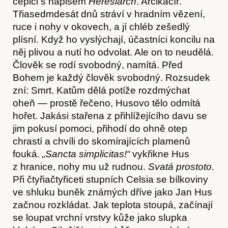
čepici s nápisem
H
eresiarch
. Arcikacíř.
Třiasedmdesát dnů stráví v hradním vězení,
ruce i nohy v okovech, a jí chléb zešedlý
plísní. Když ho vyslýchají, účastníci koncilu na
Předplatné
něj plivou a nutí ho odvolat. Ale on to neudělá.
Člověk se rodí svobodný, namítá. Před
Bohem je každý člověk svobodný. Rozsudek
zní: Smrt. Katům dělá potíže rozdmýchat
oheň — prostě řečeno, Husovo tělo odmítá
hořet. Jakási stařena z přihlížejícího davu se
jim pokusí pomoci, přihodí do ohně otep
chrastí a chvíli do skomírajících plamenů
fouká.
„
Sancta simplicitas!
“
vykřikne Hus
z hranice, nohy mu už rudnou.
S
vatá prostoto.
Při čtyřiačtyřiceti stupních Celsia se bílkoviny
ve shluku buněk známých dříve jako Jan Hus
začnou rozkládat. Jak teplota stoupá, začínají
se loupat vrchní vrstvy kůže jako slupka