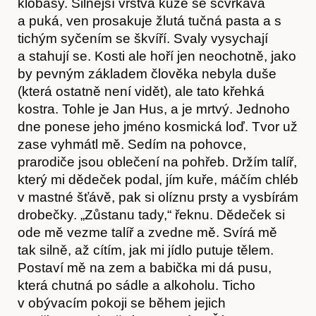
klobásy. Silnější vrstva kůže se scvrkává
a puká, ven prosakuje žlutá tučná pasta a s
tichým syčením se škvíří. Svaly vysychají
a stahují se. Kosti ale hoří jen neochotně, jako
by pevným základem člověka nebyla duše
(která ostatně není vidět), ale tato křehká
kostra. Tohle je Jan Hus, a je mrtvý. Jednoho
dne ponese jeho jméno kosmická loď. Tvor už
zase vyhmátl mě. Sedím na pohovce,
prarodiče jsou oblečení na pohřeb. Držím talíř,
který mi dědeček podal, jím kuře, máčím chléb
v mastné šťávě, pak si olíznu prsty a vysbírám
drobečky. „Zůstanu tady,“ řeknu. Dědeček si
ode mě vezme talíř a zvedne mě. Svírá mě
tak silně, až cítím, jak mi jídlo putuje tělem.
Postaví mě na zem a babička mi dá pusu,
která chutná po sádle a alkoholu. Ticho
v obývacím pokoji se během jejich