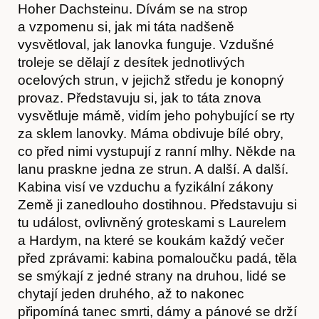
Hoher Dachsteinu. Dívám se na strop
a vzpomenu si, jak mi táta nadšeně
vysvětloval, jak lanovka funguje. Vzdušné
troleje se dělají z desítek jednotlivých
Časopis
ocelových strun, v jejichž středu je konopný
provaz. Představuju si, jak to táta znova
vysvětluje mámě, vidím jeho pohybující se rty
za sklem lanovky. Máma obdivuje bílé obry,
co před nimi vystupují z ranní mlhy. Někde na
lanu praskne jedna ze strun. A další. A další.
Kabina visí ve vzduchu a fyzikální zákony
Země ji zanedlouho dostihnou. Představuju si
tu událost, ovlivněný groteskami s Laurelem
a Hardym, na které se koukám každý večer
před zprávami: kabina pomaloučku padá, těla
se smýkají z jedné strany na druhou, lidé se
chytají jeden druhého, až to nakonec
připomíná tanec smrti, dámy a pánové se drží