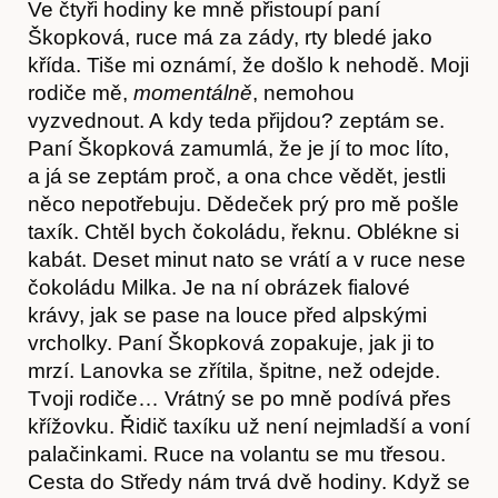
Ve čtyři hodiny ke mně přistoupí paní
Škopková, ruce má za zády, rty bledé jako
křída. Tiše mi oznámí, že došlo k nehodě. Moji
rodiče mě,
momentálně
, nemohou
vyzvednout. A kdy teda přijdou? zeptám se.
Paní Škopková zamumlá, že je jí to moc líto,
a já se zeptám proč, a ona chce vědět, jestli
něco nepotřebuju. Dědeček prý pro mě pošle
taxík. Chtěl bych čokoládu, řeknu. Oblékne si
kabát. Deset minut nato se vrátí a v ruce nese
čokoládu Milka. Je na ní obrázek fialové
krávy, jak se pase na louce před alpskými
vrcholky. Paní Škopková zopakuje, jak ji to
mrzí. Lanovka se zřítila, špitne, než odejde.
Tvoji rodiče… Vrátný se po mně podívá přes
křížovku. Řidič taxíku už není nejmladší a voní
Články
palačinkami. Ruce na volantu se mu třesou.
Cesta do Středy nám trvá dvě hodiny. Když se