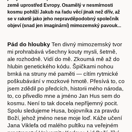
země uprostřed Evropy. Osamělý v nesmírnosti
kosmu pohlíží Jakub na řadu věcí jinak než dřív, až
se v raketě jako jeho nepravděpodobný společník
objeví (snad jen imaginární) mimozemský pavouk...
Pá
d do hloubky
Ten divný mimozemský tvor
mi prohrabává všechny kouty mysli, šetrně,
ale rozhodně. Vidí do mě. Zkoumá mě až do
hlubin genetického kódu. Špičkami nohou
brnká na struny mé paměti — cítím rytmické
poškubávání v mozkové hmotě. Přesívá to, co
jsem zdědil po předcích, historii mého národa,
to, co přivedlo mne a jméno Jan Hus sem do
kosmu. Není to tak docela nepříjemný pocit.
Spolu sledujeme Husa, bojovníka za pravdu
Boží, jehož jméno nese moje loď. Káže učení
Jana Viklefa od malého pultíku na veřejném