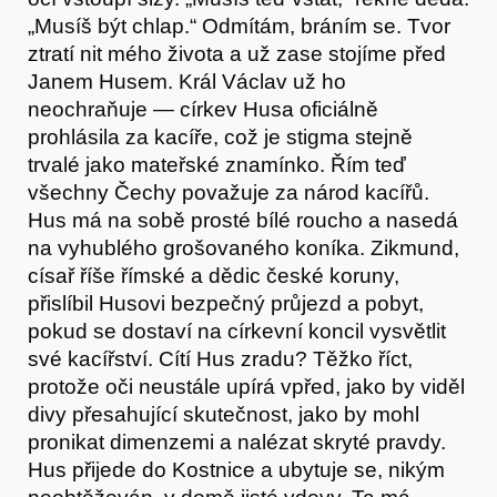
„Musíš být chlap.“ Odmítám, bráním se. Tvor
ztratí nit mého života a už zase stojíme před
Janem Husem. Král Václav už ho
neochraňuje — církev Husa oficiálně
prohlásila za kacíře, což je stigma stejně
trvalé jako mateřské znamínko. Řím teď
všechny Čechy považuje za národ kacířů.
Hus má na sobě prosté bílé roucho a nasedá
na vyhublého grošovaného koníka. Zikmund,
císař říše římské a dědic české koruny,
přislíbil Husovi bezpečný průjezd a pobyt,
pokud se dostaví na církevní koncil vysvětlit
své kacířství. Cítí Hus zradu? Těžko říct,
protože oči neustále upírá vpřed, jako by viděl
divy přesahující skutečnost, jako by mohl
Kontakt
pronikat dimenzemi a nalézat skryté pravdy.
Hus přijede do Kostnice a ubytuje se, nikým