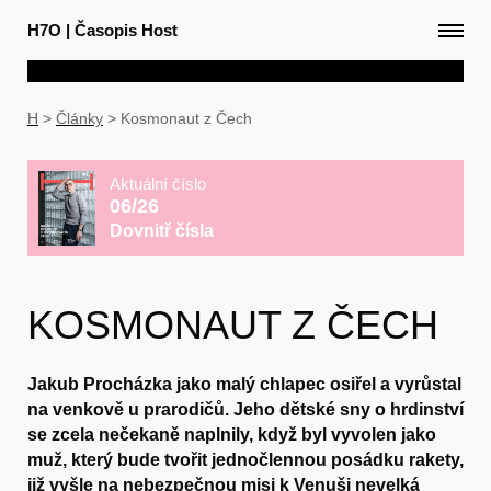
H7O
|
Časopis Host
H
>
Články
>
Kosmonaut z Čech
Aktuální číslo
06/26
Dovnitř čísla
KOSMONAUT Z ČECH
Jakub Procházka jako malý chlapec osiřel a vyrůstal
na venkově u prarodičů. Jeho dětské sny o hrdinství
se zcela nečekaně naplnily, když byl vyvolen jako
muž, který bude tvořit jednočlennou posádku rakety,
již vyšle na nebezpečnou misi k Venuši nevelká