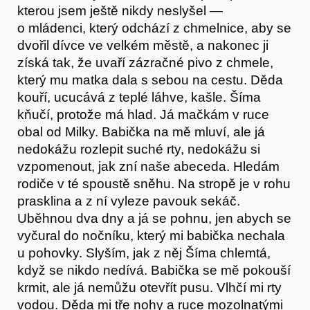
kterou jsem ještě nikdy neslyšel —
o mládenci, který odchází z chmelnice, aby se
dvořil dívce ve velkém městě, a nakonec ji
získá tak, že uvaří zázračné pivo z chmele,
který mu matka dala s sebou na cestu. Děda
kouří, ucucává z teplé láhve, kašle. Šíma
kňučí, protože má hlad. Já mačkám v ruce
obal od Milky. Babička na mě mluví, ale já
nedokážu rozlepit suché rty, nedokážu si
vzpomenout, jak zní naše abeceda. Hledám
rodiče v té spoustě sněhu. Na stropě je v rohu
prasklina a z ní vyleze pavouk sekáč.
Uběhnou dva dny a já se pohnu, jen abych se
vyčural do nočníku, který mi babička nechala
u pohovky. Slyším, jak z něj Šíma chlemtá,
když se nikdo nedívá. Babička se mě pokouší
Akce
krmit, ale já nemůžu otevřít pusu. Vlhčí mi rty
vodou. Děda mi tře nohy a ruce mozolnatými