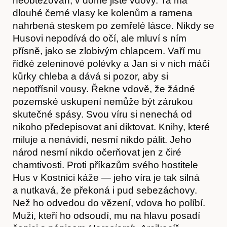
neobtěžován, v domě jisté vdovy. Ta má
dlouhé černé vlasy ke kolenům a ramena
nahrbená steskem po zemřelé lásce. Nikdy se
Husovi nepodívá do očí, ale mluví s ním
přísně, jako se zlobivým chlapcem. Vaří mu
řídké zeleninové polévky a Jan si v nich máčí
kůrky chleba a dává si pozor, aby si
nepotřísnil vousy. Řekne vdově, že žádné
pozemské uskupení nemůže být zárukou
skutečné spásy. Svou víru si nenechá od
nikoho předepisovat ani diktovat. Knihy, které
miluje a nenávidí, nesmí nikdo pálit. Jeho
národ nesmí nikdo očerňovat jen z čiré
chamtivosti. Proti příkazům svého hostitele
Hus v Kostnici káže — jeho víra je tak silná
a nutkavá, že překoná i pud sebezáchovy.
Než ho odvedou do vězení, vdova ho políbí.
Muži, kteří ho odsoudí, mu na hlavu posadí