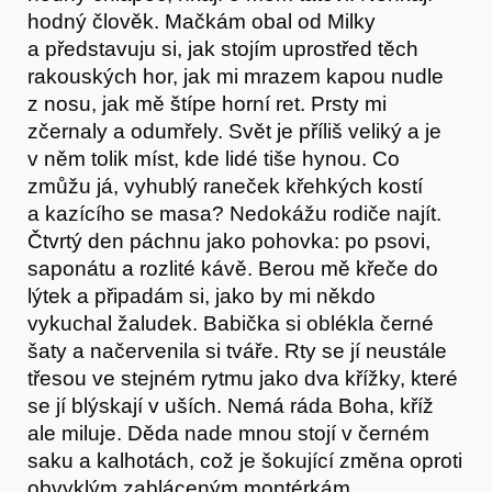
hodný člověk. Mačkám obal od Milky
a představuju si, jak stojím uprostřed těch
rakouských hor, jak mi mrazem kapou nudle
O nás
z nosu, jak mě štípe horní ret. Prsty mi
zčernaly a odumřely. Svět je příliš veliký a je
v něm tolik míst, kde lidé tiše hynou. Co
zmůžu já, vyhublý raneček křehkých kostí
a kazícího se masa? Nedokážu rodiče najít.
Čtvrtý den páchnu jako pohovka: po psovi,
saponátu a rozlité kávě. Berou mě křeče do
lýtek a připadám si, jako by mi někdo
vykuchal žaludek. Babička si oblékla černé
šaty a načervenila si tváře. Rty se jí neustále
třesou ve stejném rytmu jako dva křížky, které
se jí blýskají v uších. Nemá ráda Boha, kříž
ale miluje. Děda nade mnou stojí v černém
saku a kalhotách, což je šokující změna oproti
obvyklým zabláceným montérkám