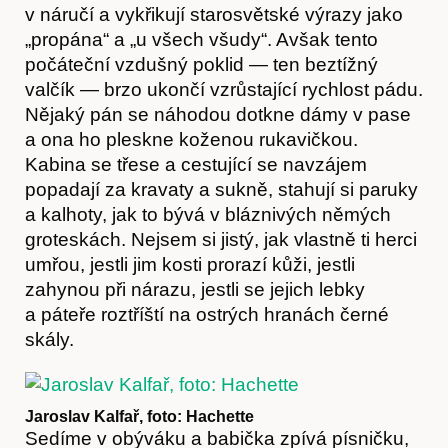
v náručí a vykřikují starosvětské výrazy jako
„propána“ a „u všech všudy“. Avšak tento
počáteční vzdušný poklid — ten beztížný
valčík — brzo ukončí vzrůstající rychlost pádu.
Nějaký pán se náhodou dotkne dámy v pase
a ona ho pleskne koženou rukavičkou.
Kabina se třese a cestující se navzájem
popadají za kravaty a sukně, stahují si paruky
a kalhoty, jak to bývá v bláznivých němých
groteskách. Nejsem si jistý, jak vlastně ti herci
Hostcast
umřou, jestli jim kosti prorazí kůži, jestli
zahynou při nárazu, jestli se jejich lebky
a páteře roztříští na ostrých hranách černé
skály.
Jaroslav Kalfař, foto: Hachette
Sedíme v obýváku a babička zpívá písničku,