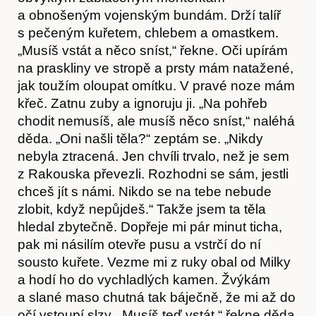
a obnošeným vojenským bundám. Drží talíř
s pečeným kuřetem, chlebem a omastkem.
„Musíš vstát a něco sníst,“ řekne. Oči upírám
na praskliny ve stropě a prsty mám natažené,
jak toužím oloupat omítku. V pravé noze mám
křeč. Zatnu zuby a ignoruju ji. „Na pohřeb
chodit nemusíš, ale musíš něco sníst,“ naléhá
děda. „Oni našli těla?“ zeptám se. „Nikdy
nebyla ztracená. Jen chvíli trvalo, než je sem
Obchod
z Rakouska převezli. Rozhodni se sám, jestli
chceš jít s námi. Nikdo se na tebe nebude
zlobit, když nepůjdeš.“ Takže jsem ta těla
hledal zbytečně. Dopřeje mi pár minut ticha,
pak mi násilím otevře pusu a vstrčí do ní
sousto kuřete. Vezme mi z ruky obal od Milky
a hodí ho do vychladlých kamen. Žvýkám
a slané maso chutná tak báječně, že mi až do
očí vstoupí slzy. „Musíš teď vstát,“ řekne děda.