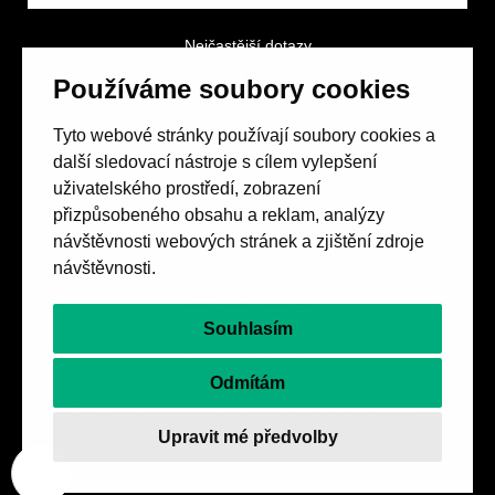
Nejčastější dotazy
GDPR a podmínky soutěže
Používáme soubory cookies
Obchodní podmínky
Tyto webové stránky používají soubory cookies a
další sledovací nástroje s cílem vylepšení
uživatelského prostředí, zobrazení
přizpůsobeného obsahu a reklam, analýzy
návštěvnosti webových stránek a zjištění zdroje
Spolek přátel vydávání
časopisu HOST
návštěvnosti.
Beethovenova 25/4
657 42 Brno-střed
Souhlasím
objednavky@casopishost.cz
+420 775 995 695
Odmítám
Revue Host vychází s laskavou finanční podporou
Upravit mé předvolby
Ministerstva kultury ČR a statutárního města Brna.