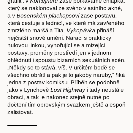
graffiti, v
Kontejneru
zase potkáváme chlápka,
který se naklonoval ze svého vlastního akné,
Obchod
a v
Bosenském
plackopsovi
zase postavu,
která cestuje s lednicí, ve které má zavřeného
zmrzlého maršála Tita.
Vykopávka
přináší
nejčistší snové umění. Naraci s prakticky
nulovou linkou, vynořující se a mizející
postavy, proměny prostředí jen v jednom
ohlédnutí i spoustu bizarních sexuálních scén.
„Někdy se to stává, víš. V určitém bodě se
všechno obrátí a pak je to jakoby naruby,“ říká
jedna z postav komiksu. Příběh se podobně
jako v Lynchově
Lost Highway
i tady neustále
obrací, a tak je nakonec stejně nutné po
Kontakt
dočtení tím obrovským svazkem ještě alespoň
zalistovat.