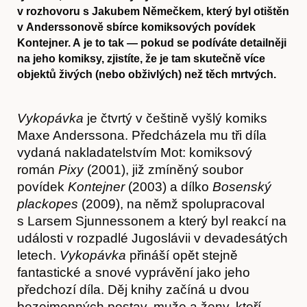
v rozhovoru s Jakubem Němečkem, který byl otištěn
v Anderssonově sbírce komiksových povídek
Kontejner. A je to tak — pokud se podíváte detailněji
na jeho komiksy, zjistíte, že je tam skutečně více
objektů živých (nebo obživlých) než těch mrtvých.
Vykopávka
je čtvrtý v češtině vyšlý komiks
Maxe Anderssona. Předcházela mu tři díla
vydaná nakladatelstvím Mot: komiksový
román
Pixy
(2001), již zmíněný soubor
povídek
Kontejner
(2003) a dílko
Bosenský
plackopes
(2009), na němž spolupracoval
s Larsem Sjunnessonem a který byl reakcí na
události v rozpadlé Jugoslávii v devadesátých
letech.
Vykopávka
přináší opět stejně
fantastické a snové vyprávění jako jeho
předchozí díla. Děj knihy začíná u dvou
bezejmenných postav, muže a ženy, kteří