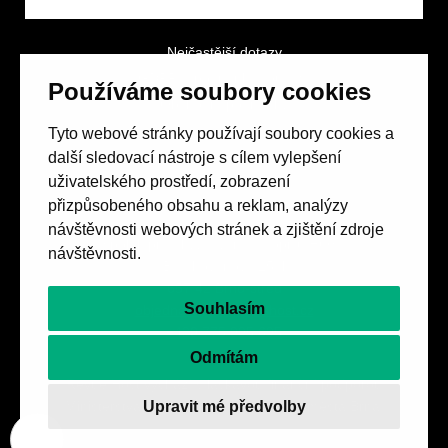
Nejčastější dotazy
GDPR a podmínky soutěže
Používáme soubory cookies
Obchodní podmínky
Tyto webové stránky používají soubory cookies a
další sledovací nástroje s cílem vylepšení
uživatelského prostředí, zobrazení
přizpůsobeného obsahu a reklam, analýzy
návštěvnosti webových stránek a zjištění zdroje
Spolek přátel vydávání
časopisu HOST
návštěvnosti.
Beethovenova 25/4
657 42 Brno-střed
Souhlasím
objednavky@casopishost.cz
+420 775 995 695
Odmítám
Revue Host vychází s laskavou finanční podporou
Upravit mé předvolby
Ministerstva kultury ČR a statutárního města Brna.