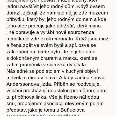
jedou navštívit jeho rodný dům. Když ovšem
dorazí, zjišťují, že namísto něj je zde muzeum
příbytku, který byl jeho rodným domem a kde
jeho otec pracuje jako údržbář, který mimo
jiné opravuje a vyrábí nové sourozence,
a matka je zde v roli exponátu. Když jsou muž
a žena zpět ve svém bytě a spí, ozve se
zaklepání na dveře bytu. Je to jeho otec
s dokončeným bratrem a matka, která se
zatím proměnila v siamská dvojčata.
Následně se pod stolem v kuchyni objeví
mrtvola s dírou v hlavě. A tady začíná snová
Články
Anderssonova jízda. Příběh se rozdvojuje,
všichni procházejí neustálou proměnou, není
tu příběhová linka. Vše je řízeno náhodou
snu, propojením asociací, otevřeným polem
představ, jako je tomu u Buñuelova