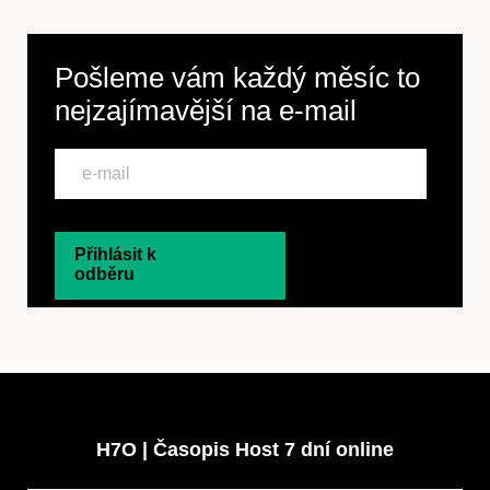
Pošleme vám každý měsíc to
nejzajímavější na
e-mail
Přihlásit k
odběru
H7O | Časopis Host 7 dní online