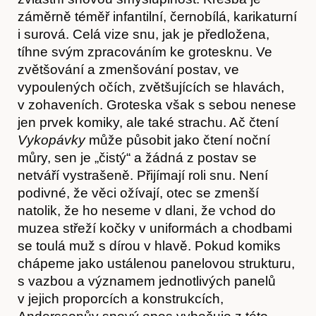
Hostcast
záměrně téměř infantilní, černobílá, karikaturní
i surová. Celá vize snu, jak je předložena,
tíhne svým zpracováním ke grotesknu. Ve
zvětšování a zmenšování postav, ve
vypoulených očích, zvětšujících se hlavách,
v zohaveních. Groteska však s sebou nenese
jen prvek komiky, ale také strachu. Ač čtení
Vykopávky
může působit jako čtení noční
můry, sen je „čistý“ a žádná z postav se
netváří vystrašeně. Přijímají roli snu. Není
podivné, že věci ožívají, otec se zmenší
natolik, že ho neseme v dlani, že vchod do
Akce
muzea střeží kočky v uniformách a chodbami
se toulá muž s dírou v hlavě. Pokud komiks
chápeme jako ustálenou panelovou strukturu,
s vazbou a významem jednotlivých panelů
v jejich proporcích a konstrukcích,