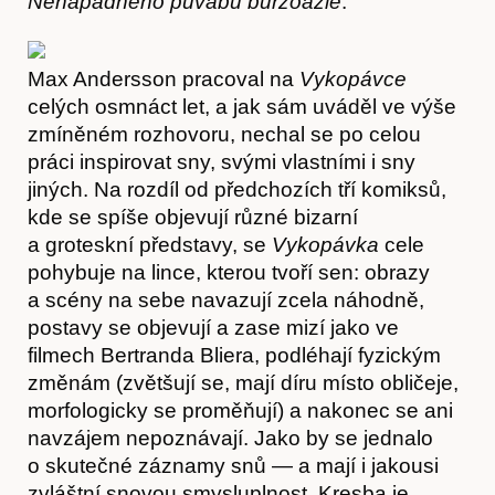
Nenápadného půvabu buržoazie
.
Max Andersson pracoval na
Vykopávce
celých osmnáct let, a jak sám uváděl ve výše
zmíněném rozhovoru, nechal se po celou
práci inspirovat sny, svými vlastními i sny
Časopis
jiných. Na rozdíl od předchozích tří komiksů,
kde se spíše objevují různé bizarní
a groteskní představy, se
Vykopávka
cele
pohybuje na lince, kterou tvoří sen: obrazy
a scény na sebe navazují zcela náhodně,
postavy se objevují a zase mizí jako ve
filmech Bertranda Bliera, podléhají fyzickým
změnám (zvětšují se, mají díru místo obličeje,
morfologicky se proměňují) a nakonec se ani
navzájem nepoznávají. Jako by se jednalo
o skutečné záznamy snů — a mají i jakousi
zvláštní snovou smysluplnost. Kresba je