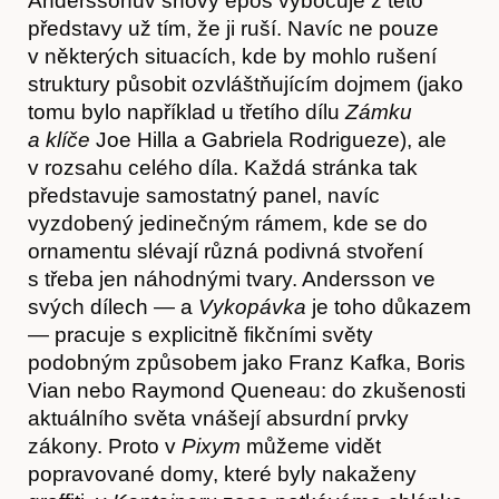
Anderssonův snový epos vybočuje z této
představy už tím, že ji ruší. Navíc ne pouze
v některých situacích, kde by mohlo rušení
struktury působit ozvláštňujícím dojmem (jako
tomu bylo například u třetího dílu
Zámku
a klíče
Joe Hilla a Gabriela Rodrigueze), ale
v rozsahu celého díla. Každá stránka tak
O nás
představuje samostatný panel, navíc
vyzdobený jedinečným rámem, kde se do
ornamentu slévají různá podivná stvoření
s třeba jen náhodnými tvary. Andersson ve
svých dílech — a
Vykopávka
je toho důkazem
— pracuje s explicitně fikčními světy
podobným způsobem jako Franz Kafka, Boris
Vian nebo Raymond Queneau: do zkušenosti
aktuálního světa vnášejí absurdní prvky
zákony. Proto v
Pixym
můžeme vidět
popravované domy, které byly nakaženy