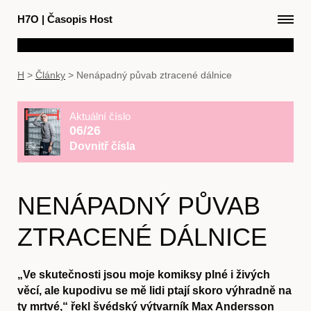
H7O
|
Časopis Host
H
>
Články
>
Nenápadný půvab ztracené dálnice
Aktuální číslo
06/26
Dovnitř čísla
NENÁPADNÝ PŮVAB
ZTRACENÉ DÁLNICE
„Ve skutečnosti jsou moje komiksy plné i živých
věcí, ale kupodivu se mě lidi ptají skoro výhradně na
ty mrtvé,“ řekl švédský výtvarník Max Andersson