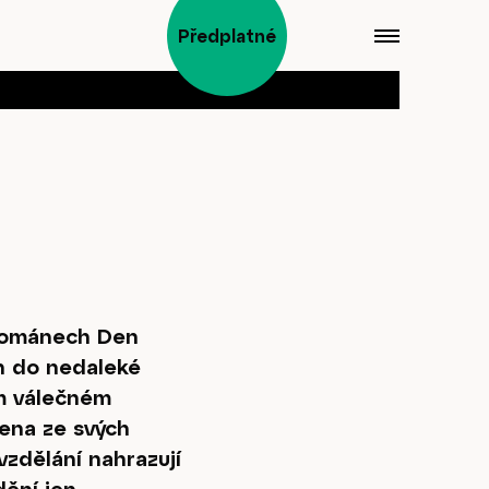
Předplatné
 románech Den
án do nedaleké
ém válečném
cena ze svých
 vzdělání nahrazují
dění jen