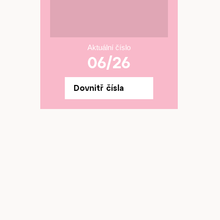
Aktuální číslo
06/26
Dovnitř čísla