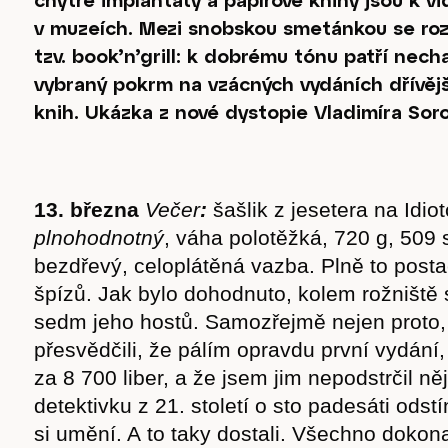
v muzeích. Mezi snobskou smetánkou se roz
tzv. book’n’grill: k dobrému tónu patří necha
vybraný pokrm na vzácných vydáních dřívějš
knih. Ukázka z nové dystopie Vladimíra Soro
13
. března
V
ečer
:
šašlik z jesetera na Idi
plnohodnotný
, váha polotěžká, 720 g, 509 s
bezdřevý, celoplátěná vazba. Plně to post
špízů. Jak bylo dohodnuto, kolem rožniště s
sedm jeho hostů. Samozřejmě nejen proto,
přesvědčili, že pálím opravdu první vydání
za 8 700 liber, a že jsem jim nepodstrčil n
detektivku z 21. století o sto padesáti odst
si umění. A to taky dostali. Všechno dokona