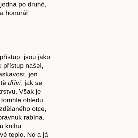
jedna po druhé,
Akce
 a honorář
Kontakt
řístup, jsou jako
 přístup našel,
askavost, jen
stě
dřív
í
, jak se
rstvu. Však je
V tomhle ohledu
zdělaného otce,
pravnuk rabína.
u knihu
é teplo. No a já