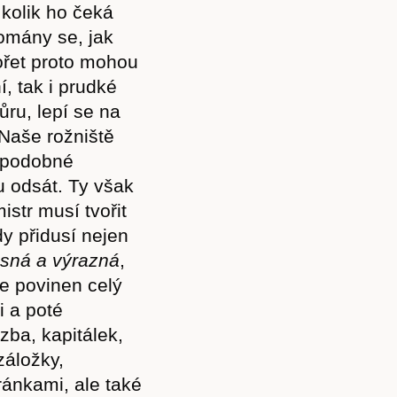
, kolik ho čeká
omány se, jak
ořet proto mohou
í, tak i prudké
ůru, lepí se na
Naše rožniště
u podobné
 odsát. Ty však
str musí tvořit
dy přidusí nejen
asn
á a výrazná
,
e povinen celý
i a poté
zba, kapitálek,
záložky,
ránkami, ale také