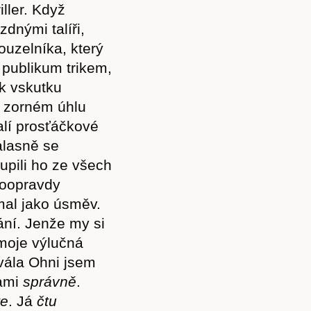
iller. Když
zdnými talíři,
uzelníka, který
 publikum trikem,
ek vskutku
a zorném úhlu
alí prosťáčkové
alasně se
upili ho ze všech
 doopravdy
mal jako úsměv.
ání. Jenže my si
Předplatné
moje výlučná
vála Ohni jsem
hami
sp
r
ávně
.
te
. Já
čt
u