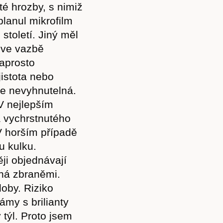
té hrozby, s nimiž
lanul mikrofilm
století. Jiný měl
 ve vazbě
naprosto
istota nebo
je nevyhnutelná.
V nejlepším
a vychrstnutého
V horším případě
ou kulku.
ěji objednávají
aná zbraněmi.
oby. Riziko
my s brilianty
 týl. Proto jsem