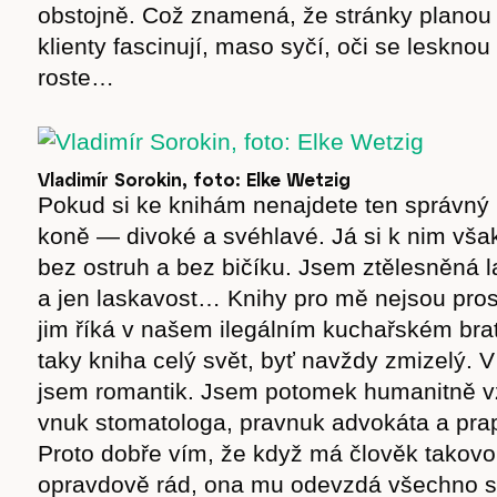
obstojně. Což znamená, že stránky planou 
cast
klienty fascinují, maso syčí, oči se lesknou
roste…
Obchod
Vladimír Sorokin, foto: Elke Wetzig
Pokud si ke knihám nenajdete ten správný p
koně — divoké a svéhlavé. Já si k nim však
bez ostruh a bez bičíku. Jsem ztělesněná l
a jen laskavost… Knihy pro mě nejsou pro
jim říká v našem ilegálním kuchařském brat
taky kniha celý svět, byť navždy zmizelý. 
jsem romantik. Jsem potomek humanitně v
vnuk stomatologa, pravnuk advokáta a pra
Proto dobře vím, že když má člověk takovo
opravdově rád, ona mu odevzdá všechno sv