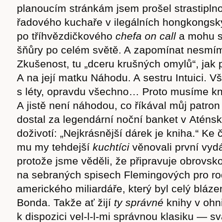
planoucím stránkám jsem prošel strastipln
řadového kuchaře v ilegálních hongkongsk
po tříhvězdičkového
chef
a on call
a mohu si
šňůry po celém světě. A zapomínat nesmím
Zkušenost, tu „dceru krušných omylů“, jak 
A na její matku Náhodu. A sestru Intuici. V
s léty, opravdu všechno… Proto musíme kn
A jistě není náhodou, co říkával můj patron
dostal za legendární noční banket v Aténs
doživotí: „Nejkrásnější dárek je kniha.“ Ke 
mu my tehdejší
kuchtíc
i
věnovali první vydá
protože jsme věděli, že připravuje obrovsko
na sebraných spisech Flemingových pro ro
amerického miliardáře, který byl celý blá
Bonda. Takže ať žijí
ty správné
knihy v ohn
k dispozici vel-l-l-mi správnou klasiku — s