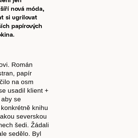
šíří nová móda,
t si ugrilovat
ích papírových
kina.
otovi. Román
tran, papír
ačilo na osm
e usadil klient +
 aby se
, konkrétně knihu
ějakou severskou
ínech šedi. Žádali
le sedělo. Byl