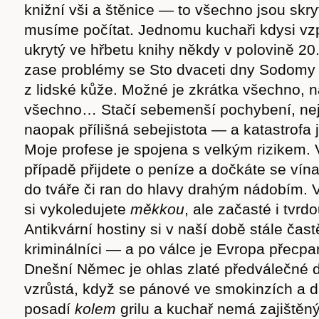
knižní vši a štěnice — to všechno jsou skry
musíme počítat. Jednomu kuchaři kdysi vzp
ukrytý ve hřbetu knihy někdy v polovině 20. 
zase problémy se Sto dvaceti dny Sodomy
z lidské kůže. Možné je zkrátka všechno, 
všechno… Stačí sebemenší pochybení, nej
naopak přílišná sebejistota — a katastrofa 
Moje profese je spojena s velkým rizikem. 
případě přijdete o peníze a dočkáte se vín
do tváře či ran do hlavy drahým nádobím. 
si vykoledujete
měkkou
, ale začasté i tvrd
Antikvární hostiny si v naší době stále čast
kriminálníci — a po válce je Evropa přecp
Dnešní Němec je ohlas zlaté předválečné d
vzrůstá, když se pánové ve smokinzích a dá
posadí
kole
m
grilu a kuchař nemá zajištěný