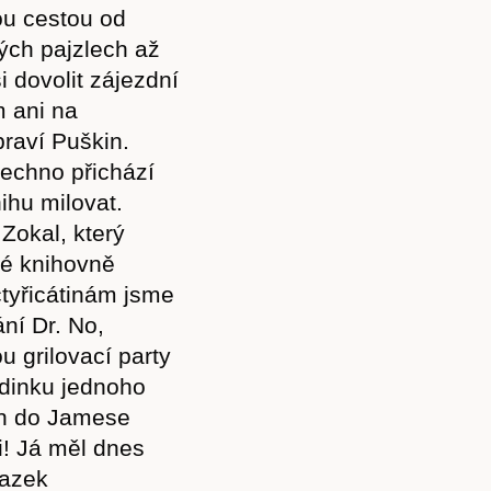
ou cestou od
ých pajzlech až
 dovolit zájezdní
 ani na
praví Puškin.
šechno přichází
ihu milovat.
 Zokal, který
ké knihovně
čtyřicátinám jsme
ní Dr. No,
u grilovací party
dinku jednoho
zen do Jamese
i! Já měl dnes
vazek