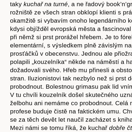
taky
kucha
ř na turné
, a ne řadový book’n’gr
rožniště ze všech stran obklopí klienti s prá
okamžitě si vybavím onoho legendárního ko
kdysi objížděl evropská města a fascinoval
při němž si prst prorážel hřebem. Je to fór
elementární, s výsledkem plně závislým n
prosťáčků v obecenstvu. Jednou ale přiožr
polapili „kouzelníka“ někde na náměstí a h
dožadovali svého. Hřeb mu přinesli a obsto
stran. Iluzionistovi tak nezbylo než si prst
probodnout. Bolestnou grimasu pak lid vní
V tu chvíli kouzelník došel skutečného uzn
Časopis
želbohu ani nemáme co probodnout. Celá 
profese buduje čistě na faktickém umu. Ch
se za těch devět let naučil zacházet s kni
Mezi námi se tomu říká, že kuchař
dob
ř
e č