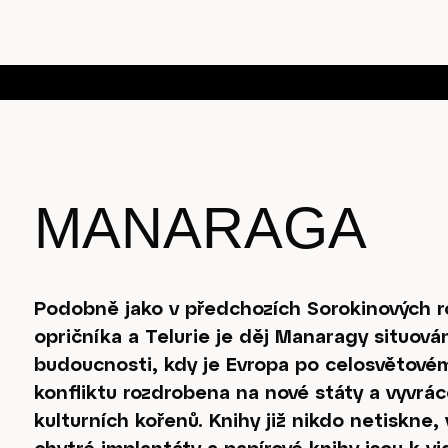
MANARAGA
Podobně jako v předchozích Sorokinových
opričníka a Telurie je děj Manaragy situov
budoucnosti, kdy je Evropa po celosvětov
konfliktu rozdrobena na nové státy a vyvrá
kulturních kořenů. Knihy již nikdo netiskne,
chytré implantáty a papírové knihy jsou k vi