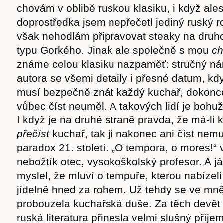
chovám v oblibě ruskou klasiku, i když ale
doprostředka jsem nepřečetl jediný ruský
však nehodlám připravovat steaky na druh
typu Gorkého. Jinak ale společně s mou
ch
známe celou klasiku nazpaměť: stručný nám
autora se všemi detaily i přesné datum, kd
musí bezpečně znát každý kuchař, dokonce
vůbec číst neuměl. A takových lidí je bohuže
I když je na druhé straně pravda, že má-li 
p
ř
ečís
t
kuchař, tak ji nakonec ani číst nemu
paradox 21. století. „O tempora, o mores!“ 
nebožtík otec, vysokoškolský profesor. A já
myslel, že mluví o tempuře, kterou nabízel
jídelně hned za rohem. Už tehdy se ve mn
probouzela kuchařská duše. Za těch devět 
ruská literatura přinesla velmi slušný příjem