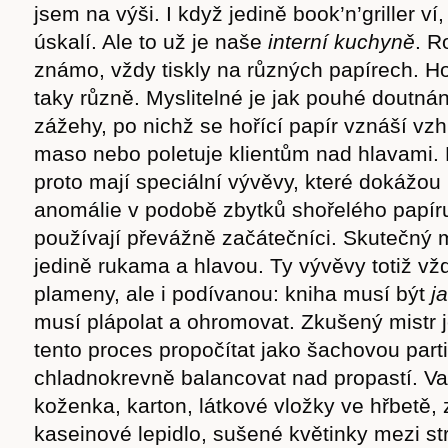
jsem na výši. I když jedině book’n’griller ví
úskalí. Ale to už je naše
interní kuchyně
. R
známo, vždy tiskly na různých papírech. H
taky různě. Myslitelné je jak pouhé doutnán
zážehy, po nichž se hořící papír vznáší vzh
maso nebo poletuje klientům nad hlavami. 
proto mají speciální vývěvy, které dokážo
anomálie v podobě zbytků shořelého papíru
používají převážně začátečníci. Skutečný mi
jedině rukama a hlavou. Ty vývěvy totiž vž
plameny, ale i podívanou: kniha musí být
j
musí plápolat a ohromovat. Zkušený mistr j
tento proces propočítat jako šachovou parti
chladnokrevně balancovat nad propastí. Va
koženka, karton, látkové vložky ve hřbetě, 
kaseinové lepidlo, sušené květinky mezi st