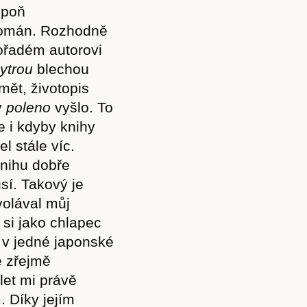
spoň
 román. Rozhodně
ořadém autorovi
yt
rou
blechou
ět, životopis
y
polen
o
vyšlo. To
 i kdyby knihy
l stále víc.
knihu dobře
sí. Takový je
volával můj
 si jako chlapec
i v jedné japonské
ě zřejmě
let mi právě
. Díky jejím