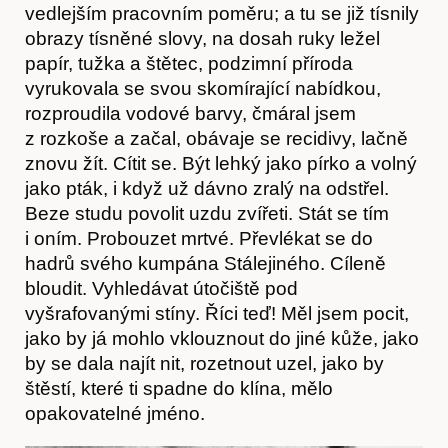
vedlejším pracovním poměru; a tu se již tísnily
obrazy tísněné slovy, na dosah ruky ležel
papír, tužka a štětec, podzimní příroda
vyrukovala se svou skomírající nabídkou,
rozproudila vodové barvy, čmáral jsem
z rozkoše a začal, obávaje se recidivy, lačně
znovu žít. Cítit se. Být lehký jako pírko a volný
jako pták, i když už dávno zralý na odstřel.
Beze studu povolit uzdu zvířeti. Stát se tím
i oním. Probouzet mrtvé. Převlékat se do
Články
hadrů svého kumpána Stálejiného. Cíleně
bloudit. Vyhledávat útočiště pod
vyšrafovanými stíny. Říci teď! Měl jsem pocit,
jako by já mohlo vklouznout do jiné kůže, jako
by se dala najít nit, rozetnout uzel, jako by
štěstí, které ti spadne do klína, mělo
opakovatelné jméno.