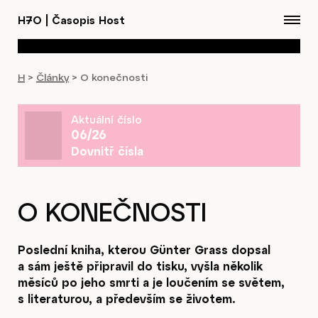
H7O
|
Časopis Host
H
>
Články
>
O konečnosti
Aktuální číslo
06/26
Dovnitř čísla
O KONEČNOSTI
Poslední kniha, kterou Günter Grass dopsal
a sám ještě připravil do tisku, vyšla několik
měsíců po jeho smrti a je loučením se světem,
s literaturou, a především se životem.