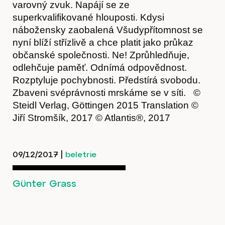
varovný zvuk. Napájí se ze
superkvalifikované hlouposti. Kdysi
nábožensky zaobalená Všudypřítomnost se
nyní blíží střízlivě a chce platit jako průkaz
občanské společnosti. Ne! Zprůhledňuje,
odlehčuje paměť. Odnímá odpovědnost.
Rozptyluje pochybnosti. Předstírá svobodu.
Kontakt
Zbaveni svéprávnosti mrskáme se v síti. ©
Steidl Verlag, Göttingen 2015 Translation ©
Jiří Stromšík, 2017 © Atlantis
®
, 2017
09/12/2017
|
beletrie
Günter Grass