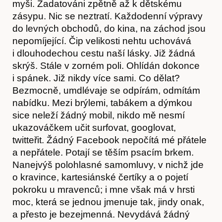
myši. Zadatováni zpětně až k dětskému
zásypu. Nic se neztratí. Každodenní výpravy
O nás
do levných obchodů, do kina, na záchod jsou
nepomíjející. Čip velikosti nehtu uchovává
i dlouhodechou cestu naší lásky. Již žádná
skrýš. Stále v zorném poli. Ohlídán dokonce
i spánek. Již nikdy více sami. Co dělat?
Bezmocně, umdlévaje se odpírám, odmítám
nabídku. Mezi brýlemi, tabákem a dýmkou
sice neleží žádný mobil, nikdo mě nesmí
ukazováčkem učit surfovat, googlovat,
twitteřit. Žádný Facebook nepočítá mé přátele
a nepřátele. Potají se těším psacím brkem.
Nanejvýš polohlasné samomluvy, v nichž jde
Obchod
o kravince, kartesiánské čertíky a o pojetí
pokroku u mravenců; i mne však má v hrsti
moc, která se jednou jmenuje tak, jindy onak,
a přesto je bezejmenná. Nevydává žádný