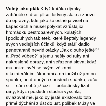
Volný jako pták
Když kuřáka dýmky
zahánělo srdce, plíce, ledviny stále a znovu
do opravny, kde jako žalostné já visel na
kapačkách a musel polykat vzrůstající
hromádku pestrobarevných, kulatých
i podlouhlých tabletek, které šeptaly legendy
svých vedlejších účinků; když stáří kladlo
penetrantně nevrlé otázky „Jak dlouho ještě?“
a „Proč vůbec?“ a jemu nešly od ruky ani
nakreslené obrazy, ani seřazená slova; když
mu unikal svět se svými válkami
a kolaterálními škodami a on toužil už jen po
spánku, po drobných soustech spánku, začal
si — sám sobě již cizí — bolestínsky lízat
rány; když i poslední studna vyschla,
svlažoval mě, jako by ještě existovalo toto
přímé dýchání z úst do úst, polibek Múzy ve