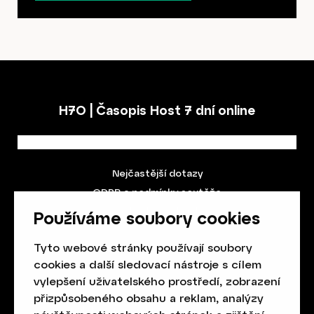
H7O | Časopis Host 7 dní online
Nejčastější dotazy
GDPR a podmínky soutěže
Obchodní podmínky
Používáme soubory cookies
Tyto webové stránky používají soubory
cookies a další sledovací nástroje s cílem
vylepšení uživatelského prostředí, zobrazení
přizpůsobeného obsahu a reklam, analýzy
Spolek přátel vydávání
časopisu HOST