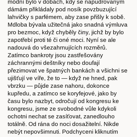
módní bylo v dobách, kdy se napudrovaným
dámám přikládaly pod nosík povzbuzující
lahvičky s parfémem, aby zase přišly k sobě.
Mdloba bývala užitečná jako snadná výmluva
pro bezmoc, když chyběly činy, jichž by bylo
zapotřebí proti té či oné moci. Nyní se ale
nadouvá do všezahrnujících rozměrů.
Zatímco bankroty jsou zastřešovány
záchrannými deštníky nebo doufají
Akce
přezimovat ve špatných bankách a všichni se
ujišťují ve víře, že to — když ne hned, pak
vbrzku — půjde zase nahoru, dokonce
kupředu, a zatímco se koryfejové, jako by
času bylo nazbyt, odročují od kongresu ke
kongresu, jsme ze svobodné vůle kdykoli
ochotni nechat se zasíťovat, zanedlouho
totálně. Od rána do noci dosažitelní. Nikde
nebýt nepovšimnuti. Podchyceni kliknutím