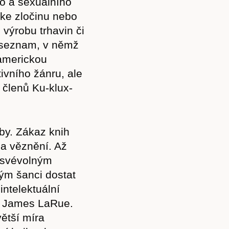
ho a sexuálního
ke zločinu nebo
 výrobu trhavin či
k seznam, v němž
americkou
tivního žánru, ale
d členů Ku-klux-
by. Zákaz knih
a věznění. Až
e svévolným
ým šanci dostat
intelektuální
i James LaRue.
ětší míra