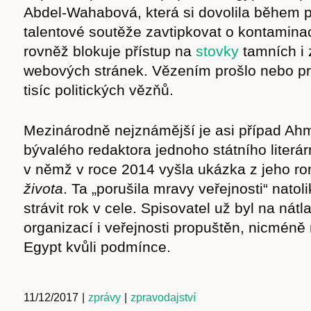
Abdel-Wahabová, která si dovolila během 
talentové soutěže zavtipkovat o kontaminac
rovněž blokuje přístup na
stovky
tamních i 
webových stránek. Vězením prošlo nebo pro
tisíc politických vězňů.
Mezinárodně nejznámější je asi případ Ah
bývalého redaktora jednoho státního literá
v němž v roce 2014 vyšla ukázka z jeho 
života
. Ta „porušila mravy veřejnosti“ natol
strávit rok v cele. Spisovatel už byl na ná
organizací i veřejnosti propuštěn, nicméně
Egypt kvůli podmínce.
11/12/2017
|
zprávy
|
zpravodajství