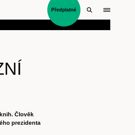
Předplatné
ZNÍ
knih. Člověk
kého prezidenta