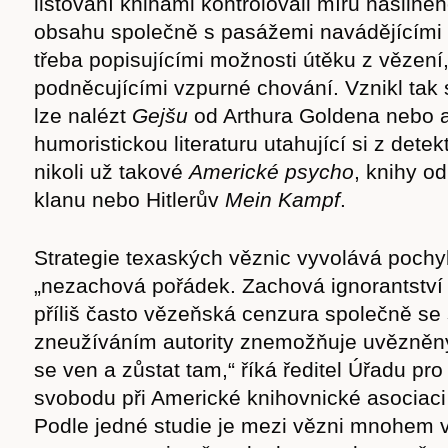
listování knihami kontrolovali míru násilné
obsahu společně s pasážemi navádějícími 
třeba popisujícími možnosti útěku z vězení,
podněcujícími vzpurné chování. Vznikl ta
lze nalézt
Gejšu
od Arthura Goldena nebo 
humoristickou literaturu utahující si z detek
nikoli už takové
Americké psycho
, knihy o
klanu nebo Hitlerův
Mein Kampf
.
Strategie texaských věznic vyvolává pochy
„nezachová pořádek. Zachová ignorantství 
příliš často vězeňská cenzura společně s
zneužíváním autority znemožňuje uvězněn
se ven a zůstat tam,“ říká ředitel Úřadu pro 
svobodu při Americké knihovnické asociac
Podle jedné studie je mezi vězni mnohem v