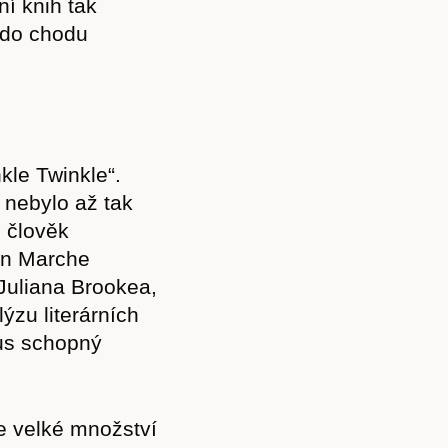
í knih tak
 do chodu
kle Twinkle“.
 nebylo až tak
l člověk
en Marche
uliana Brookea,
lýzu literárních
mus schopný
 velké množství