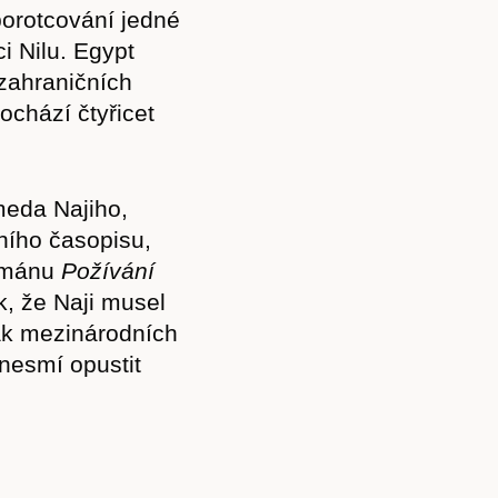
porotcování jedné
i Nilu. Egypt
zahraničních
chází čtyřicet
meda Najiho,
rního časopisu,
románu
Požívání
ik, že Naji musel
tlak mezinárodních
 nesmí opustit