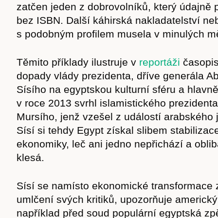
zatčen jeden z dobrovolníků, který údajně 
bez ISBN. Další káhirská nakladatelství ne
s podobným profilem musela v minulých měs
Těmito příklady ilustruje v
reportáži
časopi
dopady vlády prezidenta, dříve generála Ab
Sísího na egyptskou kulturní sféru a hlavně 
v roce 2013 svrhl islamistického prezide
Mursího, jenž vzešel z událostí arabského 
Sísí si tehdy Egypt získal slibem stabilizac
ekonomiky, leč ani jedno nepřichází a obli
klesá.
Sísí se namísto ekonomické transformace
umlčení svých kritiků, upozorňuje americký l
například před soud populární egyptská z