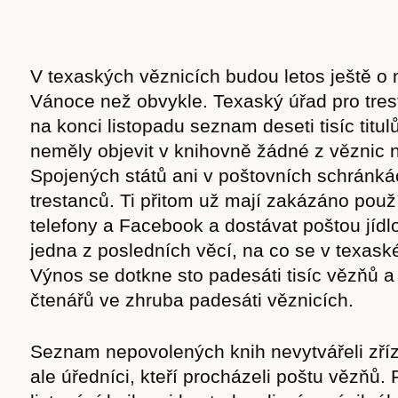
V texaských věznicích budou letos ještě o
Vánoce než obvykle. Texaský úřad pro tres
na konci listopadu seznam deseti tisíc titul
neměly objevit v knihovně žádné z věznic 
Spojených států ani v poštovních schránká
trestanců. Ti přitom už mají zakázáno použ
telefony a Facebook a dostávat poštou jídlo
jedna z posledních věcí, na co se v texaské
Výnos se dotkne sto padesáti tisíc vězňů a
čtenářů ve zhruba padesáti věznicích.
Seznam nepovolených knih nevytvářeli zříz
ale úředníci, kteří procházeli poštu vězňů.