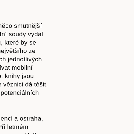
 něco smutnější
tní soudy vydal
ů, které by se
největšího ze
ch jednotlivých
ívat mobilní
: knihy jsou
 věznici dá těšit.
 potenciálních
enci a ostraha,
 Při letmém