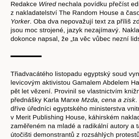
Redakce
Wired
nechala povídku přečíst edi
cast
z nakladatelství The Random House a čas
Yorker
. Oba dva nepovažují text za příliš zd
jsou moc strojené, jazyk nezajímavý. Nakla
dokonce napsal, že „ta věc vůbec nezní lid
Obchod
Třiadvacátého listopadu egyptský soud vyn
levicovým aktivistou Gamalem Abdelem Ha
pět let vězení. Provinil se vlastnictvím kniž
přednášky Karla Marxe
Mzda, cena a zisk
.
dříve úředníci egyptského ministerstva vnitr
v Merit Publishing House, káhirském naklad
zaměřeném na mladé a radikální autory a
útočišti demonstrantů z rozsáhlých protestů