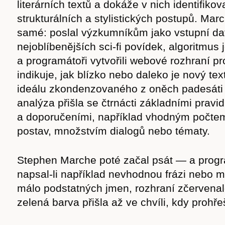
literárních textů a dokáže v nich identifiko
strukturálních a stylistických postupů. Mar
samé: poslal výzkumníkům jako vstupní da
nejoblíbenějších sci-fi povídek, algoritmus 
a programátoři vytvořili webové rozhraní pr
indikuje, jak blízko nebo daleko je nový te
ideálu zkondenzovaného z oněch padesáti 
analýza přišla se čtrnácti základními pravid
a doporučeními, například vhodným počte
postav, množstvím dialogů nebo tématy.
Stephen Marche poté začal psát — a progra
Časopis
napsal-li například nevhodnou frázi nebo m
málo podstatných jmen, rozhraní zčervena
zelená barva přišla až ve chvíli, kdy prohře