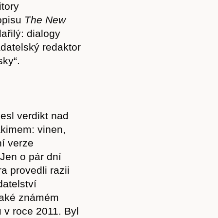
tory
Akce
opisu
The New
ařilý: dialogy
datelský redaktor
sky“.
Kontakt
esl verdikt nad
kimem: vinen,
ní verze
 Jen o pár dní
a provedli razii
atelství
 také známém
 v roce 2011. Byl