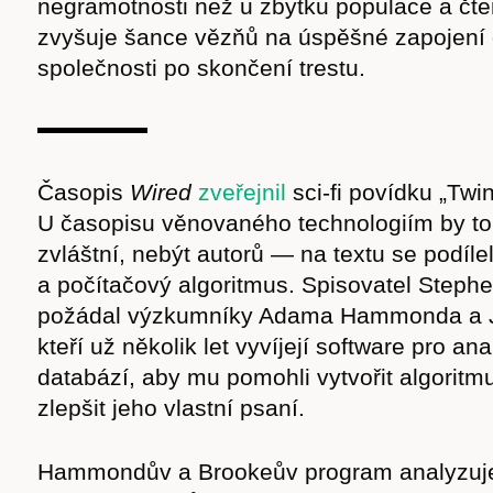
negramotnosti než u zbytku populace a čten
zvyšuje šance vězňů na úspěšné zapojení
společnosti po skončení trestu.
Časopis
Wired
zveřejnil
sci-fi povídku „Twin
U časopisu věnovaného technologiím by to
zvláštní, nebýt autorů — na textu se podíle
a počítačový algoritmus. Spisovatel Steph
požádal výzkumníky Adama Hammonda a J
kteří už několik let vyvíjejí software pro ana
databází, aby mu pomohli vytvořit algorit
zlepšit jeho vlastní psaní.
Hammondův a Brookeův program analyzuje