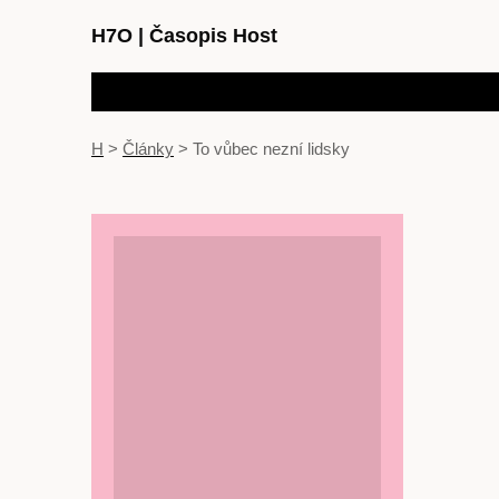
H7O
|
Časopis Host
H
>
Články
>
To vůbec nezní lidsky