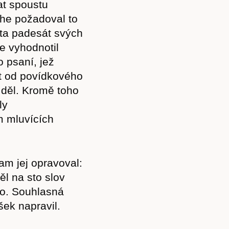
vat spoustu
che požadoval to
ta padesát svých
je vyhodnotil
o psaní, jež
xt od povídkového
děl. Kromě toho
ly
m mluvících
m jej opravoval:
Předplatné
ěl na sto slov
lo. Souhlasná
šek napravil.