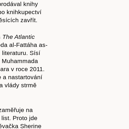
prodával knihy
bo knihkupectví
ících zavřít.
s
The Atlantic
da al-Fattáha as-
literaturu. Sísí
nta Muhammada
jara v roce 2011.
e a nastartování
ba vlády strmě
 zaměřuje na
ist. Proto jde
pěvačka Sherine