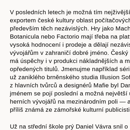
V posledních letech je možná tím nejživěj
exportem české kultury oblast počítačovýc
především těch nezávislých. Hry jako Mach
Botanicula nebo Factorio mají třeba na pl
vysoká hodnocení i prodeje a dělají nezáv
vývojářům v zahraničí dobré jméno. Český 
má úspěchy i v produkci nákladnějších a 
opředených titulů. Jmenujme například séri
už zaniklého brněnského studia Illusion So
z hlavních tvůrců a designérů Mafie byl Dan
jménem se pojí poslední a možná největší
herních vývojářů na mezinárodním poli — a
příliš známá ze zámořské kulturní publicisti
Už na střední škole prý Daniel Vávra snil o