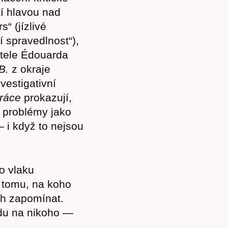
tí hlavou nad
“ (jízlivé
í spravedlnost“),
tele Édouarda
B.
z okraje
vestigativní
práce
prokazují,
é problémy jako
— i když to nejsou
o vlaku
i tomu, na koho
ch zapomínat.
vdu na nikoho —