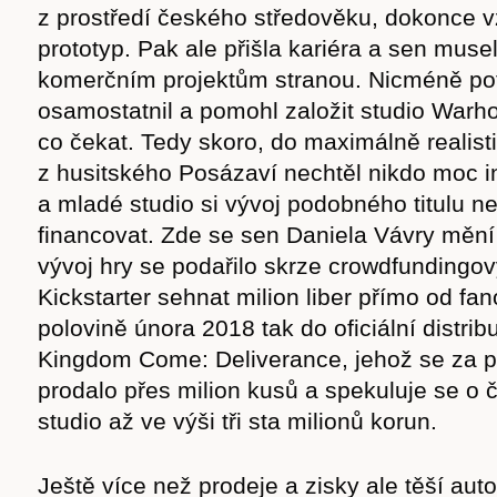
z prostředí českého středověku, dokonce vzn
prototyp. Pak ale přišla kariéra a sen musel
komerčním projektům stranou. Nicméně pot
osamostatnil a pomohl založit studio Warh
co čekat. Tedy skoro, do maximálně realist
z husitského Posázaví nechtěl nikdo moc i
a mladé studio si vývoj podobného titulu n
financovat. Zde se sen Daniela Vávry mění
vývoj hry se podařilo skrze crowdfundingov
Kickstarter sehnat milion liber přímo od fa
polovině února 2018 tak do oficiální distribu
Kingdom Come: Deliverance, jehož se za p
prodalo přes milion kusů a spekuluje se o 
studio až ve výši tři sta milionů korun.
Ještě více než prodeje a zisky ale těší aut