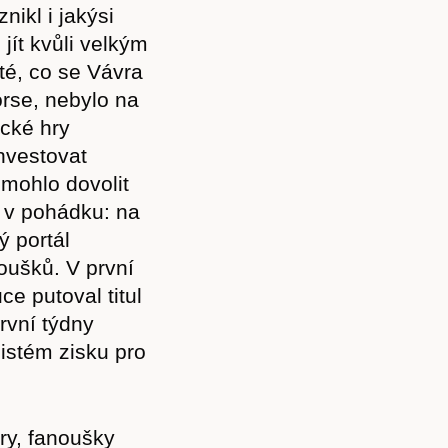
ikl i jakýsi
 jít kvůli velkým
é, co se Vávra
orse, nebylo na
ické hry
nvestovat
emohlo dovolit
 v pohádku: na
ý portál
noušků. V první
ce putoval titul
rvní týdny
čistém zisku pro
ory, fanoušky