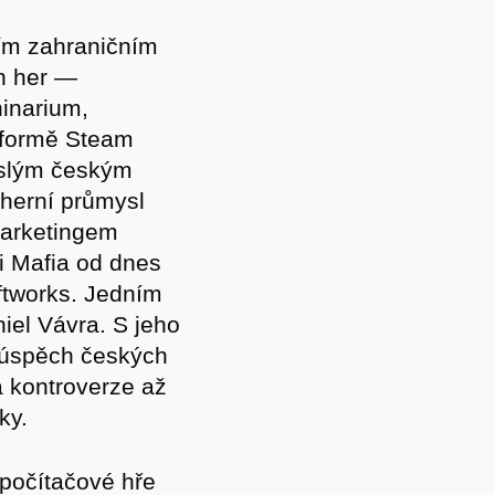
ším zahraničním
h her —
inarium,
atformě Steam
islým českým
herní průmysl
marketingem
i Mafia od dnes
ftworks. Jedním
iel Vávra. S jeho
 úspěch českých
 kontroverze až
ky.
 počítačové hře