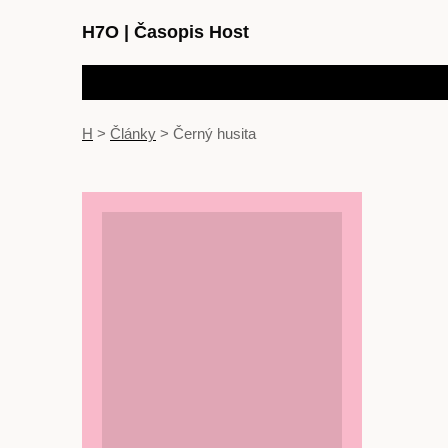
H7O
|
Časopis Host
H
>
Články
>
Černý husita