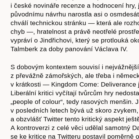
i české novináře recenze a hodnocení hry, j
původnímu návrhu narostla asi o osmdesát 
chválí technickou stránku — která ale roz
chyb —, hratelnost a právě neotřelé prostře
vypráví o Jindřichovi, který se protlouká o
Talmberk za doby panování Václava IV.
S dobovým kontextem souvisí i nejvážnější
z převážně zámořských, ale třeba i německ
v krátkosti — Kingdom Come: Deliverance j
Liberální kritici vyčítají tvůrcům hry nedos
„people of colour“, tedy rasových menšin. J
v posledních letech bývá už skoro zvykem, 
a obzvlášť Twitter tento kritický aspekt ještě
A kontroverzi z celé věci udělal samotný Da
se ke kritice na Twitteru postavil poměrně