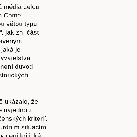
Akce
á média celou
om Come:
ou větou typu
, jak zní část
obaveným
Kontakt
jaká je
yvatelstva
o není důvod
storických
ě ukázalo, že
se najednou
nských kritérií.
urdním situacím,
hacení kritické