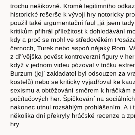
trochu nešikovně. Kromě legitimního odka
historické rešerše k vývoji hry notoricky pr
použil také argumentační faul „já jsem tad
kritikům přihrál příležitost k dohledávání m
kdy a proč se mohl ve středověkém Posáza
černoch, Turek nebo aspoň nějaký Rom. V
z dřívějška pověst kontroverzní figury v he
když v jednom videu pózoval v tričku extre
Burzum (její zakladatel byl odsouzen za vr
kostelů) nebo se kriticky vyjadřoval ke k
sexismu a obtěžování směrem k hráčkám 
počítačových her. Špičkování na sociálních
Časopis
nakonec utnul rozsáhlým prohlášením. A i
několika dní překryly hráčské recenze a z
hry.