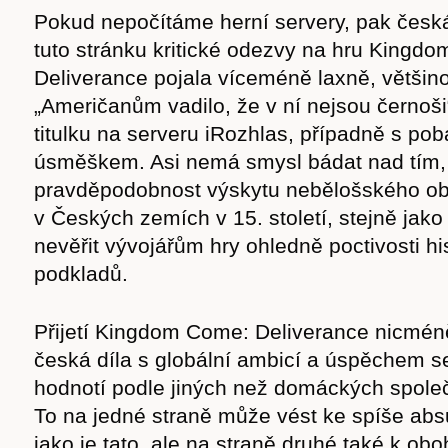
cast
Pokud nepočítáme herní servery, pak česk
tuto stránku kritické odezvy na hru Kingd
Deliverance pojala víceméně laxně, většin
„Američanům vadilo, že v ní nejsou černoši“
titulku na serveru iRozhlas, případně s p
Obchod
úsměškem. Asi nemá smysl bádat nad tím, 
pravděpodobnost výskytu nebělošského ob
v Českých zemích v 15. století, stejně jak
nevěřit vývojářům hry ohledně poctivosti hi
podkladů.
Přijetí Kingdom Come: Deliverance nicmén
česká díla s globální ambicí a úspěchem 
hodnotí podle jiných než domáckých společe
To na jedné straně může vést ke spíše abs
jako je tato, ale na straně druhé také k obo