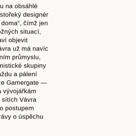
zu na obsáhlé
ostořeký designér
y doma“, čímž jen
ožných situací,
ví objevit
ávra už má navíc
rním průmyslu,
mistické skupiny
aždu a pálení
auze Gamergate —
a vývojářkám
 sítích Vávra
Předplatné
 to postupem
právy o úspěchu