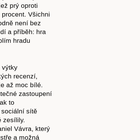
ež prý oproti
procent. Všichni
hodně není bez
dí a příběh: hra
kolím hradu
 výtky
ých recenzí,
e až moc bílé.
tatečné zastoupení
ak to
sociální sítě
 zesílily.
niel Vávra, který
 ostře a možná