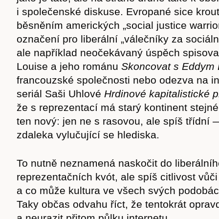
i společenské diskuse. Evropané sice krou
běsněním amerických „social justice warriors
označení pro liberální „válečníky za sociáln
ale například neočekávaný úspěch spisova
Louise a jeho románu
Skoncovat s Eddym 
francouzské společnosti nebo odezva na in
seriál Saši Uhlové
Hrdinové kapitalistické 
že s reprezentací má starý kontinent stejn
ten nový: jen ne s rasovou, ale spíš třídní 
zdaleka vylučující se hlediska.
To nutně neznamená naskočit do liberálníh
reprezentačních kvót, ale spíš citlivost vůč
a co může kultura ve všech svých podobá
Taky občas odvahu říct, že tentokrát opra
a neurazit přitom půlku internetu.