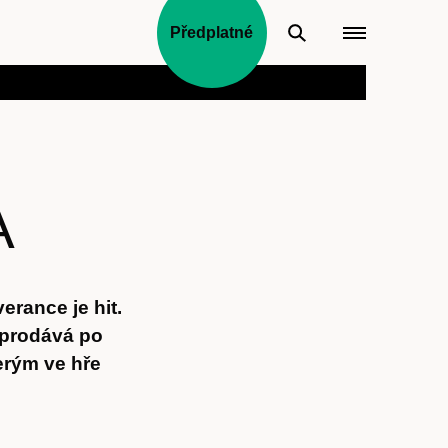
Předplatné
A
rance je hit.
 prodává po
terým ve hře