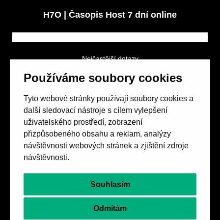
H7O | Časopis Host 7 dní online
Nejčastější dotazy
GDPR a podmínky soutěže
Používáme soubory cookies
Obchodní podmínky
Tyto webové stránky používají soubory cookies a
další sledovací nástroje s cílem vylepšení
uživatelského prostředí, zobrazení
přizpůsobeného obsahu a reklam, analýzy
návštěvnosti webových stránek a zjištění zdroje
Spolek přátel vydávání
časopisu HOST
návštěvnosti.
Beethovenova 25/4
657 42 Brno-střed
Souhlasím
objednavky@casopishost.cz
+420 775 995 695
Odmítám