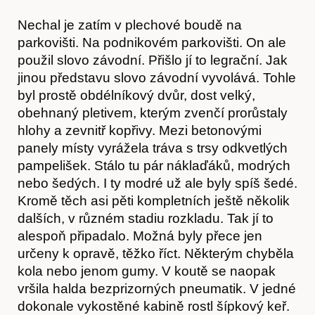
Nechal je zatím v plechové boudě na
parkovišti. Na podnikovém parkovišti. On ale
použil slovo závodní. Přišlo jí to legrační. Jak
jinou představu slovo závodní vyvolává. Tohle
byl prostě obdélníkový dvůr, dost velký,
obehnaný pletivem, kterým zvenčí prorůstaly
hlohy a zevnitř kopřivy. Mezi betonovými
panely místy vyrážela tráva s trsy odkvetlých
pampelišek. Stálo tu pár náklaďáků, modrých
nebo šedých. I ty modré už ale byly spíš šedé.
Kromě těch asi pěti kompletních ještě několik
dalších, v různém stadiu rozkladu. Tak jí to
alespoň připadalo. Možná byly přece jen
určeny k opravě, těžko říct. Některým chyběla
kola nebo jenom gumy. V koutě se naopak
vršila halda bezprizorných pneumatik. V jedné
dokonale vykostěné kabině rostl šípkový keř.