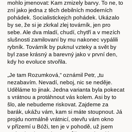
mohlo jmenovat: Kam zmizely barvy. To ne, to
zní jako jedna z těch debilních moderních
pohádek. Socialistickejch pohádek. Ukázalo
by se, že si je zkrkal zlej továrník, jen pro
sebe. Ale dva mladí, chudí, chytří a v mezích
slušnosti zamilovaní by mu nakonec vypálili
Články
rybník. Továrník by puknul vzteky a svět by
byl zase krásný a barevný jako v první den,
kdy ho evoluce stvořila.
„Je tam Rozumková,“ oznámil Petr, „tu
nezabavím. Nevadí, neboj, nic se neděje.
Uděláme to jinak. Jedna varianta byla pokecat
s vrátnou a protáhnout vás kolem. Asi by to
šlo, ale nebudeme riskovat. Zajdeme za
barák, ukážu vám, kam si máte stoupnout. Já
projdu normálně vrátnicí, otevřu vám okno
v přízemí u Bóži, ten je v pohodě, už jsem