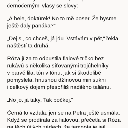
černočernými vlasy se slovy:
Kontakt
„A hele, doktůrek! No to mě poser. Že bysme
ještě daly panáka?“
„Dej si, co chceš, já jdu. Vstávám v pět,“ řekla
naštěstí ta druhá.
Róza jí za to odpustila fialové tričko bez
rukávů s několika síťovanými trojúhelníky
v barvě lila, tón v tónu, jak si škodolibě
pomyslela, hnusnou džínovou minisukni
i celkový dojem přespříliš naditého taliánu.
„No jo, já taky. Tak počkej.“
Černá to vzdala, jen se na Petra ještě usmála.
Když se prodírala za fialovou, přečetla si Róza
Předplatné
na těch útlých zádech, že temnota je její