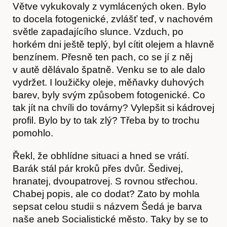
Větve vykukovaly z vymlácených oken. Bylo
to docela fotogenické, zvlášť teď, v nachovém
světle zapadajícího slunce. Vzduch, po
horkém dni ještě teplý, byl cítit olejem a hlavně
benzínem. Přesně ten pach, co se jí z něj
v autě dělávalo špatně. Venku se to ale dalo
vydržet. I loužičky oleje, měňavky duhových
barev, byly svým způsobem fotogenické. Co
tak jít na chvíli do továrny? Vylepšit si kádrovej
profil. Bylo by to tak zlý? Třeba by to trochu
pomohlo.
Řekl, že obhlídne situaci a hned se vrátí.
Barák stál pár kroků přes dvůr. Šedivej,
hranatej, dvoupatrovej. S rovnou střechou.
Chabej popis, ale co dodat? Zato by mohla
sepsat celou studii s názvem Šedá je barva
naše aneb Socialistické město. Taky by se to