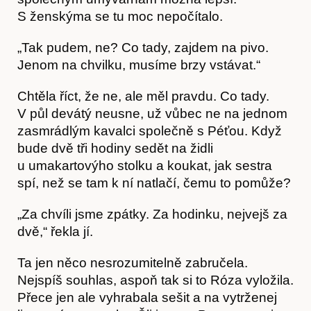
S ženskýma se tu moc nepočítalo.
„Tak pudem, ne? Co tady, zajdem na pivo.
Jenom na chvilku, musíme brzy vstávat.“
Chtěla říct, že ne, ale měl pravdu. Co tady.
V půl devátý neusne, už vůbec ne na jednom
zasmrádlým kavalci společně s Péťou. Když
bude dvě tři hodiny sedět na židli
u umakartovýho stolku a koukat, jak sestra
spí, než se tam k ní natlačí, čemu to pomůže?
„Za chvíli jsme zpátky. Za hodinku, nejvejš za
Akce
dvě,“ řekla jí.
Ta jen něco nesrozumitelně zabručela.
Nejspíš souhlas, aspoň tak si to Róza vyložila.
Přece jen ale vyhrabala sešit a na vytrženej