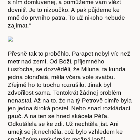
s ním domluvenej, a pomůžeme vám vlézt
dovnitř. Je to nizoučko. A pak půjdeme ke
Časopis
mně do prvního patra. To už nikoho nebude
zajímat.“
Přesně tak to proběhlo. Parapet nebyl víc než
metr nad zemí. Od Bóži, příjemného
tlusťocha, se dozvěděli, že Miluna, ta kunda
jedna blonďatá, měla včera vole svatbu.
Zřejmě ho to trochu rozrušilo. Jinak byl
zdvořilost sama. Tentokrát žádnej problém
nenastal. Až na to, že na tý Petrově cimře byla
jen jedna široká postel. Nebo snad rozkládací
gauč. A na ten se hned skácela Péťa.
Odkutálela se ke zdi. Už nechtěla jíst. Ani
Hostcast
umejt se jít nechtěla, což bylo vzhledem ke
společným umývárnám možná lepší.