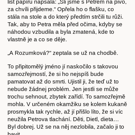
list papíru napsala: „Šli jsme s Petrem na pivo,
za chvíli přijdeme.“ Opřela ho o flašku, co
stála na stole a do který předtím strčili tu růži.
Tak, aby to Petra měla před očima, kdyby se
náhodou vzbudila a byla zmatená, kde to
vlastně je a co se děje.
„A Rozumková?“ zeptala se už na chodbě.
To připitomělý jméno jí naskočilo s takovou
O nás
samozřejmostí, že si ho nejspíš bude
pamatovat až do smrti. Ujistil ji, že teď už to
nebude žádnej problém. Jen jestli se může
trochu sehnout, zbytek zařídí. To samozřejmě
mohla. V určeném okamžiku se kolem kukaně
prosmykla tak rychle, až jí přišlo líto, že si víc
neužila Petrova tlachání. Děti, Dietl, dieta…
Byl dobrej. Už se na něj nezlobila, začalo ji to
bavit.