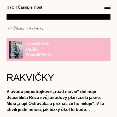
H7O
|
Časopis Host
H
>
Články
>
Rakvičky
Aktuální číslo
06/26
Dovnitř čísla
RAKVIČKY
V úvodu perestrojkové „road movie“ definuje
dvacetiletá Róza svůj osudový plán zcela jasně.
Musí „najít Ostraváka a přiznat, že ho miluje“. V tu
chvíli ještě netuší, jak těžký úkol to bude…