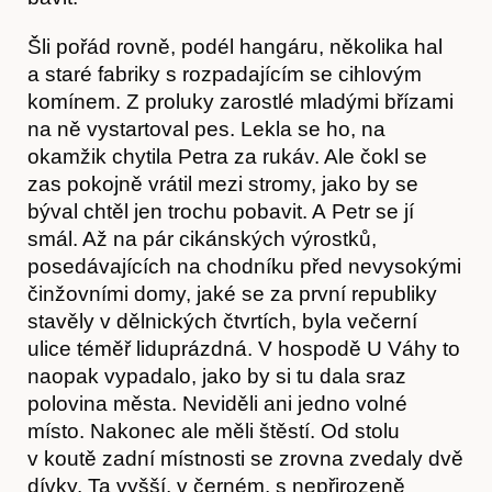
Šli pořád rovně, podél hangáru, několika hal
a staré fabriky s rozpadajícím se cihlovým
komínem. Z proluky zarostlé mladými břízami
na ně vystartoval pes. Lekla se ho, na
okamžik chytila Petra za rukáv. Ale čokl se
Obchod
zas pokojně vrátil mezi stromy, jako by se
býval chtěl jen trochu pobavit. A Petr se jí
smál. Až na pár cikánských výrostků,
posedávajících na chodníku před nevysokými
činžovními domy, jaké se za první republiky
stavěly v dělnických čtvrtích, byla večerní
ulice téměř liduprázdná. V hospodě U Váhy to
naopak vypadalo, jako by si tu dala sraz
polovina města. Neviděli ani jedno volné
místo. Nakonec ale měli štěstí. Od stolu
v koutě zadní místnosti se zrovna zvedaly dvě
dívky. Ta vyšší, v černém, s nepřirozeně