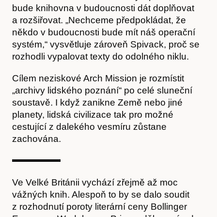
bude knihovna v budoucnosti dát doplňovat
a rozšiřovat. „Nechceme předpokládat, že
někdo v budoucnosti bude mít náš operační
Hostcast
systém,“ vysvětluje zároveň Spivack, proč se
rozhodli vypalovat texty do odolného niklu.
Cílem neziskové Arch Mission je rozmístit
„archivy lidského poznání“ po celé sluneční
soustavě. I když zanikne Země nebo jiné
planety, lidská civilizace tak pro možné
cestující z dalekého vesmíru zůstane
zachována.
Akce
Ve Velké Británii vychází zřejmě až moc
vážných knih. Alespoň to by se dalo soudit
z rozhodnutí poroty literární ceny Bollinger