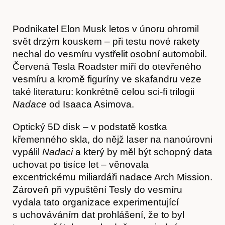
Podnikatel Elon Musk letos v únoru ohromil
svět drzým kouskem – při testu nové rakety
nechal do vesmíru vystřelit osobní automobil.
Červená Tesla Roadster míří do otevřeného
vesmíru a kromě figuríny ve skafandru veze
také literaturu: konkrétně celou sci-fi trilogii
Nadace
od Isaaca Asimova.
Optický 5D disk – v podstatě kostka
křemenného skla, do nějž laser na nanoúrovni
vypálil
Nadaci
a který by měl být schopný data
uchovat po tisíce let – věnovala
excentrickému miliardáři nadace Arch Mission.
Zároveň při vypuštění Tesly do vesmíru
vydala tato organizace experimentující
s uchováváním dat prohlášení, že to byl