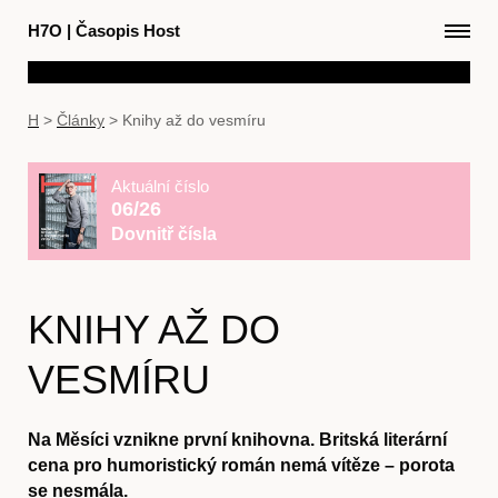
H7O
|
Časopis Host
H
>
Články
>
Knihy až do vesmíru
Aktuální číslo
06/26
Dovnitř čísla
KNIHY AŽ DO
VESMÍRU
Na Měsíci vznikne první knihovna. Britská literární
cena pro humoristický román nemá vítěze – porota
se nesmála.