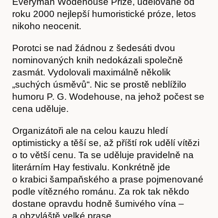
Everyman Wodehouse Prize, udělované od
roku 2000 nejlepší humoristické próze, letos
nikoho neocenit.
Porotci se nad žádnou z šedesáti dvou
O nás
nominovaných knih nedokázali společně
zasmát. Vydolovali maximálně několik
„suchých úsměvů“. Nic se prostě neblížilo
humoru P. G. Wodehouse, na jehož počest se
cena uděluje.
Organizátoři ale na celou kauzu hledí
optimisticky a těší se, až příští rok udělí vítězi
o to větší cenu. Ta se uděluje pravidelně na
literárním Hay festivalu. Konkrétně jde
Obchod
o krabici šampaňského a prase pojmenované
podle vítězného románu. Za rok tak někdo
dostane opravdu hodně šumivého vína –
a obzvláště velké prase.