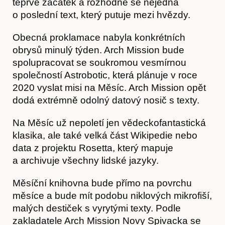
teprve začátek a rozhodně se nejedná
o poslední text, který putuje mezi hvězdy.
Články
Obecná proklamace nabyla konkrétních
obrysů minulý týden. Arch Mission bude
spolupracovat se soukromou vesmírnou
společností Astrobotic, která plánuje v roce
2020 vyslat misi na Měsíc. Arch Mission opět
dodá extrémně odolný datový nosič s texty.
Na Měsíc už nepoletí jen vědeckofantastická
klasika, ale také velká část Wikipedie nebo
Časopis
data z projektu Rosetta, který mapuje
a archivuje všechny lidské jazyky.
Měsíční knihovna bude přímo na povrchu
měsíce a bude mít podobu niklových mikrofiší,
malých destiček s vyrytými texty. Podle
zakladatele Arch Mission Novy Spivacka se