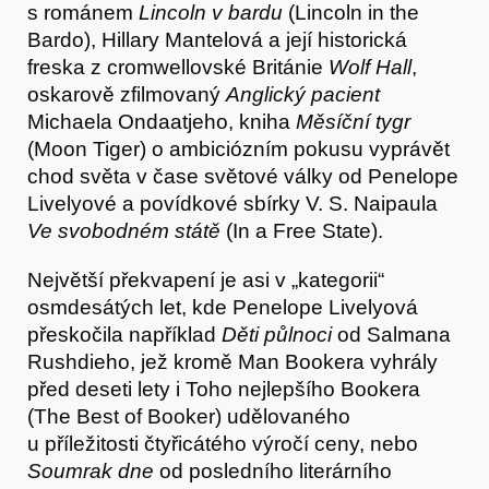
s románem
Lincoln v bardu
(Lincoln in the
Hostcast
Bardo), Hillary Mantelová a její historická
freska z cromwellovské Británie
Wolf Hall
,
oskarově zfilmovaný
Anglický pacient
Michaela Ondaatjeho, kniha
Měsíční tygr
(Moon Tiger) o ambiciózním pokusu vyprávět
chod světa v čase světové války od Penelope
Livelyové a povídkové sbírky V. S. Naipaula
Ve svobodném státě
(In a Free State).
Největší překvapení je asi v „kategorii“
Akce
osmdesátých let, kde Penelope Livelyová
přeskočila například
Děti půlnoci
od Salmana
Rushdieho, jež kromě Man Bookera vyhrály
před deseti lety i Toho nejlepšího Bookera
(The Best of Booker) udělovaného
u příležitosti čtyřicátého výročí ceny, nebo
Soumrak dne
od posledního literárního