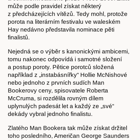
Články
může podle pravidel získat některý
z předcházejících vítězů. Tedy mohl, protože
porota na literárním festivalu ve waleském
Hay nedávno představila nominace pěti
finalistů.
Nejedná se o výběr s kanonickými ambicemi,
tomu nakonec odpovídá i samotné složení
a postup poroty. Pětice porotců složená
například z „instabásnířky“ Hollie McNishové
Časopis
nebo jednoho z prvních sudích Man
Bookerovy ceny, spisovatele Roberta
McCruma, si rozdělila rovným dílem
uplynulých padesát let a každý ze „své“
dekády vybral jednoho finalistu.
Zlatého Man Bookera tak může získat držitel
toho posledního, Američan George Saunders