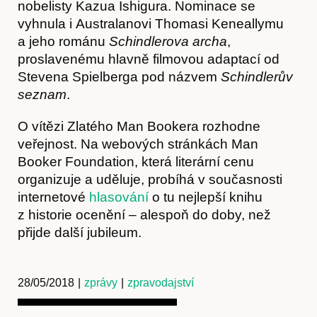
nobelisty Kazua Ishigura. Nominace se
vyhnula i Australanovi Thomasi Keneallymu
a jeho románu
Schindlerova archa
,
O nás
proslavenému hlavně filmovou adaptací od
Stevena Spielberga pod názvem
Schindlerův
seznam
.
O vítězi Zlatého Man Bookera rozhodne
veřejnost. Na webových stránkách Man
Booker Foundation, která literární cenu
organizuje a uděluje, probíhá v současnosti
internetové
hlasování
o tu nejlepší knihu
Obchod
z historie ocenění – alespoň do doby, než
přijde další jubileum.
28/05/2018
|
zprávy
|
zpravodajství