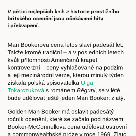
V pětici nejlepších knih z historie prestižního
britského ocenění jsou očekávané hity
i překvapení.
Man Bookerova cena letos slaví padesát let.
Takže kromě tradiční – a v posledních letech
kvůli přítomnosti Američanů krapet
kontroverzní – ceny vyhlašované na podzim
a její mezinárodní verze, kterou minulý týden
získala polská spisovatelka
Olga
Tokarczuková
s románem
Běguni
, se v létě
bude udělovat ještě jeden Man Booker: zlatý.
Golden Man Booker má oslavit padesátý
ročník ocenění, které se začalo pod názvem
Booker-McConnellova cena udělovat ostrovní
a commonwealthské próze v roce 1969. Zlato