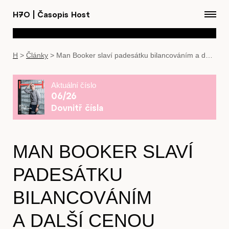
H7O
|
Časopis Host
H
>
Články
>
Man Booker slaví padesátku bilancováním a další cenou
Aktuální číslo
06/26
Dovnitř čísla
MAN BOOKER SLAVÍ
PADESÁTKU
BILANCOVÁNÍM
A DALŠÍ CENOU