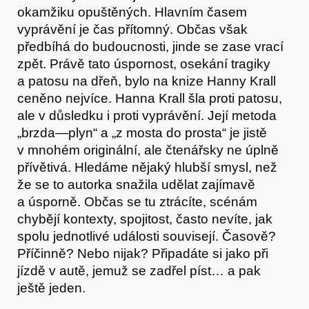
okamžiku opuštěných. Hlavním časem
Akce
vyprávění je čas přítomný. Občas však
předbíhá do budoucnosti, jinde se zase vrací
zpět. Právě tato úspornost, osekání tragiky
a patosu na dřeň, bylo na knize Hanny Krall
ceněno nejvíce. Hanna Krall šla proti patosu,
ale v důsledku i proti vyprávění. Její metoda
„brzda—plyn“ a „z mosta do prosta“ je jistě
v mnohém originální, ale čtenářsky ne úplně
přívětivá. Hledáme nějaký hlubší smysl, než
že se to autorka snažila udělat zajímavě
O nás
a úsporně. Občas se tu ztrácíte, scénám
chybějí kontexty, spojitost, často nevíte, jak
spolu jednotlivé události souvisejí. Časově?
Příčinně? Nebo nijak? Připadáte si jako při
jízdě v autě, jemuž se zadřel píst… a pak
ještě jeden.