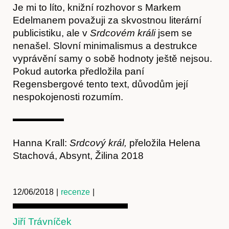
Je mi to líto, knižní rozhovor s Markem
Edelmanem považuji za skvostnou literární
publicistiku, ale v
Srdcovém králi
jsem se
nenašel. Slovní minimalismus a destrukce
Obchod
vyprávění samy o sobě hodnoty ještě nejsou.
Pokud autorka předložila paní
Regensbergové tento text, důvodům její
nespokojenosti rozumím.
Hanna Krall:
Srdcový král,
přeložila Helena
Stachová, Absynt, Žilina 2018
Kontakt
12/06/2018
|
recenze
|
Jiří Trávníček