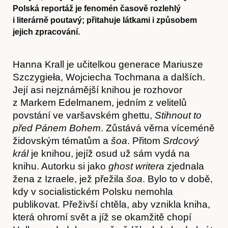
Polská reportáž je fenomén časově rozlehlý
i literárně poutavý; přitahuje látkami i způsobem
jejich zpracování.
Hanna Krall je učitelkou generace Mariusze
Szczygieła, Wojciecha Tochmana a dalších.
Její asi nejznámější knihou je rozhovor
z Markem Edelmanem, jedním z velitelů
povstání ve varšavském ghettu,
Stihnout to
před Pánem Bohem
. Zůstává věrna víceméně
židovským tématům a
šoa
. Přitom
Srdcový
král
je knihou, jejíž osud už sám vydá na
knihu. Autorku si jako
ghost writera
zjednala
žena z Izraele, jež přežila
šoa
. Bylo to v době,
kdy v socialistickém Polsku nemohla
publikovat. Přeživší chtěla, aby vznikla kniha,
která ohromí svět a jíž se okamžitě chopí