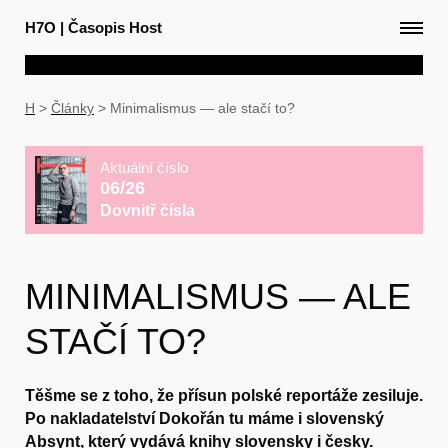
H7O
|
Časopis Host
H
>
Články
>
Minimalismus — ale stačí to?
Aktuální číslo
06/26
Dovnitř čísla
MINIMALISMUS — ALE
STAČÍ TO?
Těšme se z toho, že přísun polské reportáže zesiluje.
Po nakladatelství Dokořán tu máme i slovenský
Absynt, který vydává knihy slovensky i česky.