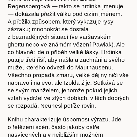
Regensbergová — takto se hrdinka jmenuje
— dokázala přežít válku pod cizím jménem.
A přežila způsobem, který vykazuje rysy
zázraku; mnohokrát se dostala
z beznadějných situací (ve varšavském
ghettu nebo ve známém vězení Pawiak). Ale
co hlavně: jde o příběh velké lásky. Hrdinka
putuje třetí říší, aby našla a zachránila svého
Hostcast
muže, kterého odvezli do Mauthausenu.
Všechno propadá zmaru, velké dějiny ničí vše
napravo i nalevo, ale Izolda žije. Setkává se
se svým manželem, jenomže pokud jejich
vztah vydržel ve zlých dobách, v těch dobrých
se rozpadá. Neunesl potíže rovin.
Knihu charakterizuje úspornost výrazu. Jde
o řetězení scén, často jakoby ostře
nasvícených a v nejbližším možném