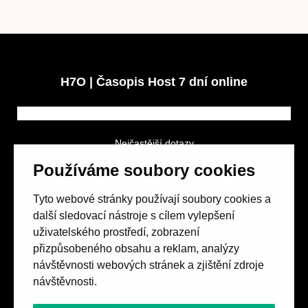
H7O | Časopis Host 7 dní online
Nejčastější dotazy
GDPR a podmínky soutěže
Používáme soubory cookies
Obchodní podmínky
Tyto webové stránky používají soubory cookies a
další sledovací nástroje s cílem vylepšení
uživatelského prostředí, zobrazení
přizpůsobeného obsahu a reklam, analýzy
návštěvnosti webových stránek a zjištění zdroje
Spolek přátel vydávání
časopisu HOST
návštěvnosti.
Beethovenova 25/4
657 42 Brno-střed