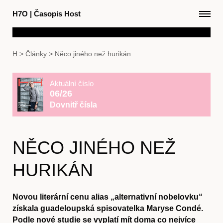
H7O
|
Časopis Host
H
>
Články
>
Něco jiného než hurikán
Aktuální číslo
06/26
Dovnitř čísla
NĚCO JINÉHO NEŽ
HURIKÁN
Novou literární cenu alias „alternativní nobelovku“
získala guadeloupská spisovatelka Maryse Condé.
Podle nové studie se vyplatí mít doma co nejvíce