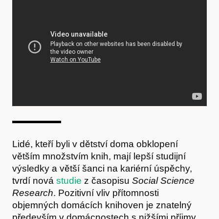
Hostcast
Lidé, kteří byli v dětství doma obklopení
větším množstvím knih, mají lepší studijní
výsledky a větší šanci na kariérní úspěchy,
tvrdí nová
studie
z časopisu
Social Science
Research
. Pozitivní vliv přítomnosti
Akce
objemných domácích knihoven je znatelný
především v domácnostech s nižšími příjmy.