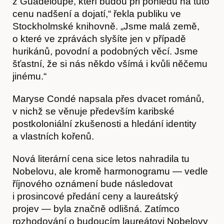
z Guadeloupe, kteří budou při pohledu na tuto
cenu nadšení a dojatí,“ řekla publiku ve
Stockholmské knihovně. „Jsme malá země,
o které ve zprávách slyšíte jen v případě
hurikánů, povodní a podobných věcí. Jsme
šťastní, že si nás někdo všímá i kvůli něčemu
jinému.“
Maryse Condé napsala přes dvacet románů,
v nichž se věnuje především karibské
postkoloniální zkušenosti a hledání identity
a vlastních kořenů.
Nová literární cena sice letos nahradila tu
Nobelovu, ale kromě harmonogramu — vedle
Články
říjnového oznámení bude následovat
i prosincové předání ceny a laureátský
projev — byla značně odlišná. Zatímco
rozhodování o budoucím laureátovi Nobelovy