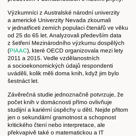
Výzkumníci z Australské národní univerzity
a americké Univerzity Nevada zkoumali
v jednatřiceti zemích populaci čtenářů ve věku
od 25 do 65 let. Analyzovali především data
z šetření Mezinárodního výzkumu dospělých
(
PIAAC
), které OECD organizovala mezi lety
2011 a 2015. Vedle vzdělanostních
a socioekonomických údajů respondenti
uváděli, kolik měli doma knih, když jim bylo
O nás
šestnáct let.
Závěrečná studie jednoznačně potvrzuje, že
počet knih v domácnosti přímo ovlivňuje
studijní a kariérní úspěchy u dětí. Nejde přitom
jen o sekundární gramotnost a schopnost
kritického čtení nebo interpretace, ale
překvapivě také o matematickou a IT