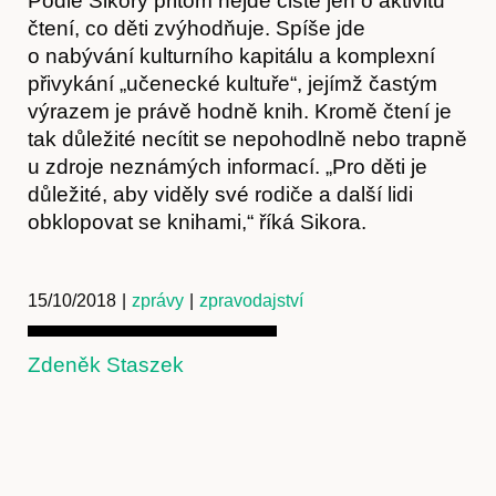
Podle Sikory přitom nejde čistě jen o aktivitu
čtení, co děti zvýhodňuje. Spíše jde
o nabývání kulturního kapitálu a komplexní
přivykání „učenecké kultuře“, jejímž častým
výrazem je právě hodně knih. Kromě čtení je
tak důležité necítit se nepohodlně nebo trapně
u zdroje neznámých informací. „Pro děti je
důležité, aby viděly své rodiče a další lidi
obklopovat se knihami,“ říká Sikora.
15/10/2018
|
zprávy
|
zpravodajství
Předplatné
Zdeněk Staszek