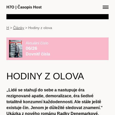
H7O
|
Časopis Host
H
>
Články
>
Hodiny z olova
Aktuální číslo
06/26
Dovnitř čísla
HODINY Z OLOVA
„Lidé se stahují do sebe a nastupuje éra
rezignované apatie, demoralizace, éra šedivé
totalitně konzumní každodennosti. Ale stále ještě
existuje čin. Jenom je důležité sledovat znamení.“
Ukázka z nového románu Radky Denemarkové,