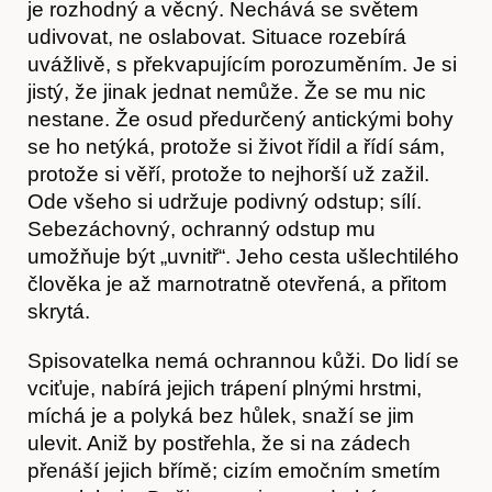
je rozhodný a věcný. Nechává se světem
udivovat, ne oslabovat. Situace rozebírá
uvážlivě, s překvapujícím porozuměním. Je si
jistý, že jinak jednat nemůže. Že se mu nic
Časopis
nestane. Že osud předurčený antickými bohy
se ho netýká, protože si život řídil a řídí sám,
protože si věří, protože to nejhorší už zažil.
Ode všeho si udržuje podivný odstup; sílí.
Sebezáchovný, ochranný odstup mu
umožňuje být „uvnitř“. Jeho cesta ušlechtilého
člověka je až marnotratně otevřená, a přitom
skrytá.
Spisovatelka nemá ochrannou kůži. Do lidí se
vciťuje, nabírá jejich trápení plnými hrstmi,
míchá je a polyká bez hůlek, snaží se jim
ulevit. Aniž by postřehla, že si na zádech
přenáší jejich břímě; cizím emočním smetím