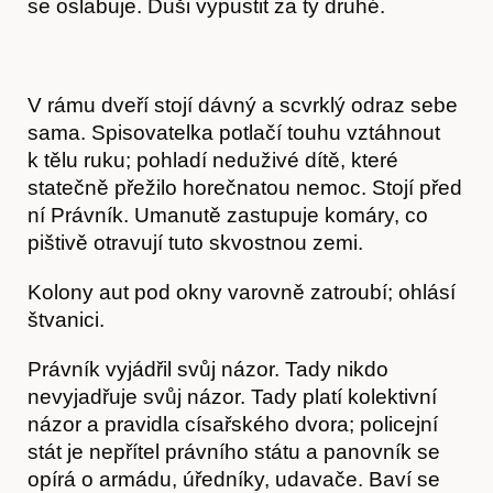
se oslabuje. Duši vypustit za ty druhé.
V rámu dveří stojí dávný a scvrklý odraz sebe
sama. Spisovatelka potlačí touhu vztáhnout
k tělu ruku; pohladí neduživé dítě, které
statečně přežilo horečnatou nemoc. Stojí před
ní Právník. Umanutě zastupuje komáry, co
pištivě otravují tuto skvostnou zemi.
Hostcast
Kolony aut pod okny varovně zatroubí; ohlásí
štvanici.
Právník vyjádřil svůj názor. Tady nikdo
nevyjadřuje svůj názor. Tady platí kolektivní
názor a pravidla císařského dvora; policejní
stát je nepřítel právního státu a panovník se
opírá o armádu, úředníky, udavače. Baví se