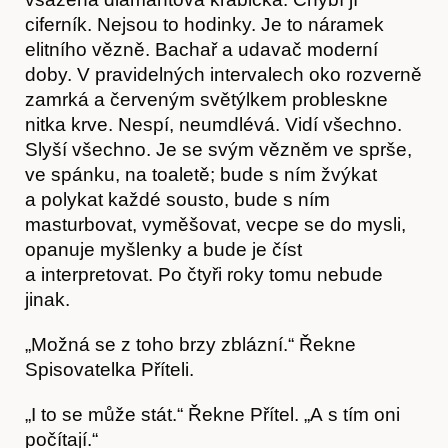
ciferník. Nejsou to hodinky. Je to náramek
elitního vězně. Bachař a udavač moderní
doby. V pravidelných intervalech oko rozverně
zamrká a červeným světýlkem probleskne
nitka krve. Nespí, neumdlévá. Vidí všechno.
Slyší všechno. Je se svým vězněm ve sprše,
ve spánku, na toaletě; bude s ním žvýkat
a polykat každé sousto, bude s ním
masturbovat, vyměšovat, vecpe se do mysli,
opanuje myšlenky a bude je číst
a interpretovat. Po čtyři roky tomu nebude
jinak.
„Možná se z toho brzy zblázní.“ Řekne
Spisovatelka Příteli.
„I to se může stát.“ Řekne Přítel. „A s tím oni
počítají.“