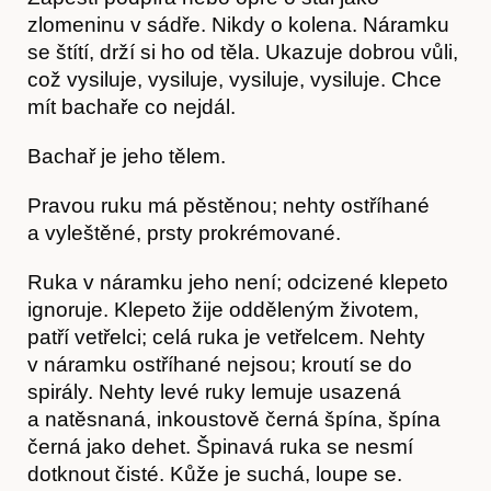
zlomeninu v sádře. Nikdy o kolena. Náramku
se štítí, drží si ho od těla. Ukazuje dobrou vůli,
což vysiluje, vysiluje, vysiluje, vysiluje. Chce
mít bachaře co nejdál.
Bachař je jeho tělem.
Pravou ruku má pěstěnou; nehty ostříhané
a vyleštěné, prsty prokrémované.
Ruka v náramku jeho není; odcizené klepeto
ignoruje. Klepeto žije odděleným životem,
patří vetřelci; celá ruka je vetřelcem. Nehty
v náramku ostříhané nejsou; kroutí se do
spirály. Nehty levé ruky lemuje usazená
a natěsnaná, inkoustově černá špína, špína
černá jako dehet. Špinavá ruka se nesmí
dotknout čisté. Kůže je suchá, loupe se.