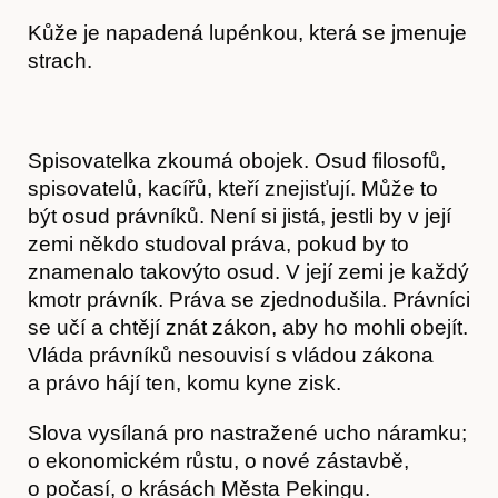
Kůže je napadená lupénkou, která se jmenuje
strach.
Předplatné
Spisovatelka zkoumá obojek. Osud filosofů,
spisovatelů, kacířů, kteří znejisťují. Může to
být osud právníků. Není si jistá, jestli by v její
zemi někdo studoval práva, pokud by to
znamenalo takovýto osud. V její zemi je každý
kmotr právník. Práva se zjednodušila. Právníci
se učí a chtějí znát zákon, aby ho mohli obejít.
Vláda právníků nesouvisí s vládou zákona
a právo hájí ten, komu kyne zisk.
Slova vysílaná pro nastražené ucho náramku;
o ekonomickém růstu, o nové zástavbě,
o počasí, o krásách Města Pekingu.