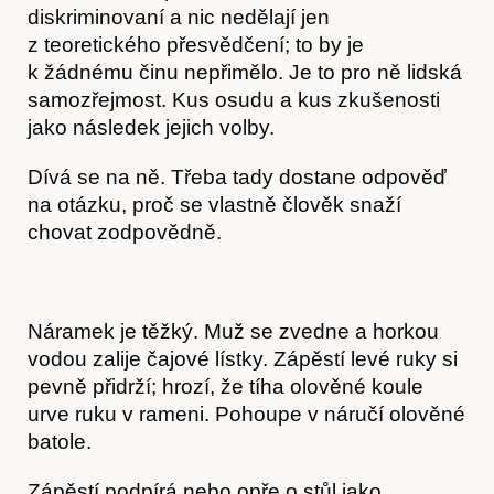
diskriminovaní a nic nedělají jen
z teoretického přesvědčení; to by je
k žádnému činu nepřimělo. Je to pro ně lidská
samozřejmost. Kus osudu a kus zkušenosti
jako následek jejich volby.
Dívá se na ně. Třeba tady dostane odpověď
na otázku, proč se vlastně člověk snaží
chovat zodpovědně.
Náramek je těžký. Muž se zvedne a horkou
vodou zalije čajové lístky. Zápěstí levé ruky si
pevně přidrží; hrozí, že tíha olověné koule
Kontakt
urve ruku v rameni. Pohoupe v náručí olověné
batole.
Zápěstí podpírá nebo opře o stůl jako