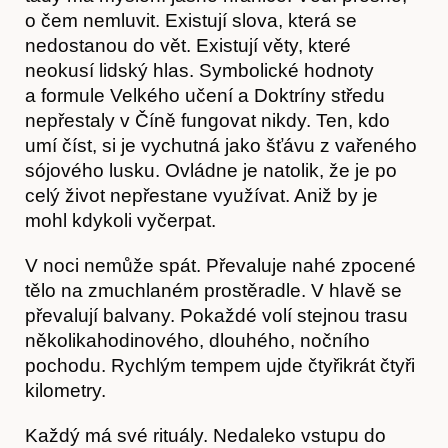
o čem nemluvit. Existují slova, která se
nedostanou do vět. Existují věty, které
neokusí lidský hlas. Symbolické hodnoty
a formule Velkého učení a Doktríny středu
nepřestaly v Číně fungovat nikdy. Ten, kdo
umí číst, si je vychutná jako šťávu z vařeného
sójového lusku. Ovládne je natolik, že je po
celý život nepřestane využívat. Aniž by je
mohl kdykoli vyčerpat.
V noci nemůže spát. Převaluje nahé zpocené
tělo na zmuchlaném prostěradle. V hlavě se
převalují balvany. Pokaždé volí stejnou trasu
několikahodinového, dlouhého, nočního
pochodu. Rychlým tempem ujde čtyřikrát čtyři
kilometry.
Každý má své rituály. Nedaleko vstupu do