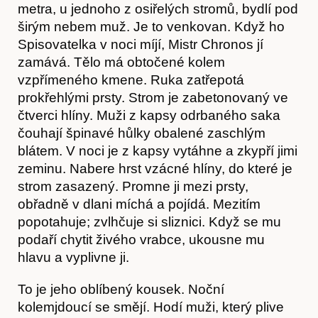
metra, u jednoho z osiřelých stromů, bydlí pod
širým nebem muž. Je to venkovan. Když ho
Spisovatelka v noci míjí, Mistr Chronos jí
zamává. Tělo má obtočené kolem
vzpřímeného kmene. Ruka zatřepotá
prokřehlými prsty. Strom je zabetonovaný ve
čtverci hlíny. Muži z kapsy odrbaného saka
čouhají špinavé hůlky obalené zaschlým
blátem. V noci je z kapsy vytáhne a zkypří jimi
zeminu. Nabere hrst vzácné hlíny, do které je
strom zasazený. Promne ji mezi prsty,
obřadně v dlani míchá a pojídá. Mezitím
popotahuje; zvlhčuje si sliznici. Když se mu
podaří chytit živého vrabce, ukousne mu
hlavu a vyplivne ji.
To je jeho oblíbený kousek. Noční
kolemjdoucí se smějí. Hodí muži, který plive