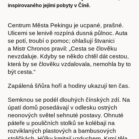
inspirovaného jejími pobyty v Číně.
Centrum Města Pekingu je ucpané, prašné.
Ulicemi se lenivě rozpíná dusná půlnoc. Auta
se potí, troubí o pomoc; ohlašují štvanici
a Mistr Chronos pravil: „Cesta se člověku
nevzdaluje. Kdyby se někdo chtěl dát cestou,
která by se člověku vzdalovala, nemohla by to
být cesta.“
Zapálená šňůra hoří a hodiny ukazují ten čas.
Semknou se podél dlouhých čínských zdí. Na
úpatí domů posedávají v odlesku ostrých
neonových světel sehnuté postavy. Ohnuté
páteře u pouličních stolků se kolébají na
rozviklaných plastových a bambusových
stoličkách. Hůlky kmitají vzduchem. Krmí těla