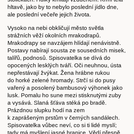
hltavě, jako by to nebylo poslední jídlo dne,
ale poslední večeře jejich života.
Vysoko na nebi obkličují město světla
strážních věží okolních mrakodrapů.
Mrakodrapy se navzájem hlídají nenávistně.
Postavy nabírají sousta ze sousedních misek,
talířů, podnosů. Spisovatelka se dívá do
opocených lesklých tváří. Oči neuhnou, ústa
nepřestávají žvýkat. Žena hrábne rukou
do horké zelené hromady. Strčí si do pusy
vařený a posolený bambusový výhonek jako
lusk. Pomalu ho sune mezi stisknutými zuby
a vysává. Slaná šťáva stéká po bradě.
Prázdnou slupku hodí na zem
k zaprášeným prstům v černých sandálech.
Spisovatelka vůbec neví, co si ti lidé myslí;
tady má myšlení jasné hranice. Vědí přesně,