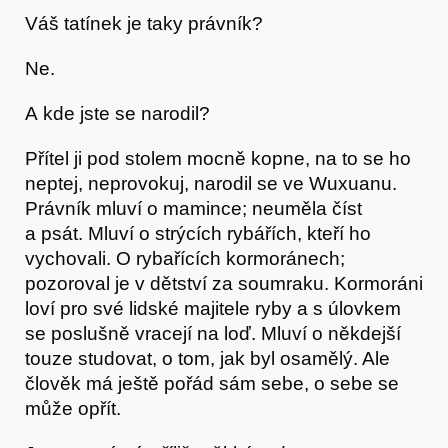
Váš tatínek je taky právník?
Ne.
A kde jste se narodil?
Přítel ji pod stolem mocně kopne, na to se ho
neptej, neprovokuj, narodil se ve Wuxuanu.
Právník mluví o mamince; neuměla číst
a psát. Mluví o strýcích rybářích, kteří ho
vychovali. O rybařících kormoránech;
pozoroval je v dětství za soumraku. Kormoráni
loví pro své lidské majitele ryby a s úlovkem
se poslušně vracejí na loď. Mluví o někdejší
touze studovat, o tom, jak byl osamělý. Ale
člověk má ještě pořád sám sebe, o sebe se
může opřít.