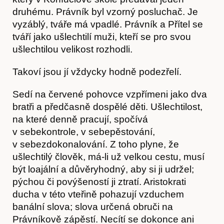
druhému. Právník byl vzorný posluchač. Je
vyzáblý, tváře má vpadlé. Právník a Přítel se
tváří jako ušlechtilí muži, kteří se pro svou
ušlechtilou velikost rozhodli.
Takoví jsou jí vždycky hodně podezřelí.
Sedí na červené pohovce vzpřímeni jako dva
bratři a předčasně dospělé děti. Ušlechtilost,
Obchod
na které denně pracují, spočívá
v sebekontrole, v sebepěstování,
v sebezdokonalování. Z toho plyne, že
ušlechtilý člověk, má-li už velkou cestu, musí
být loajální a důvěryhodný, aby si ji udržel;
pýchou či povýšeností ji ztratí. Aristokrati
ducha v této vteřině pohazují vzduchem
banální slova; slova určená obruči na
Právníkově zápěstí. Necítí se dokonce ani