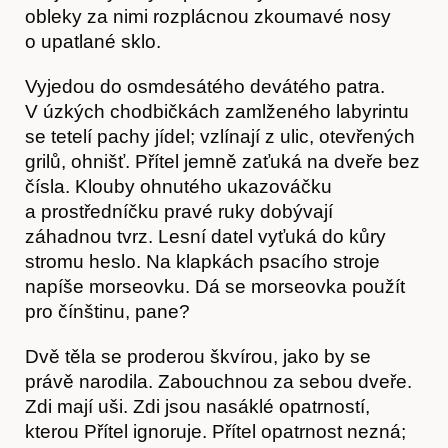
obleky za nimi rozplácnou zkoumavé nosy
o upatlané sklo.
Vyjedou do osmdesátého devátého patra.
V úzkých chodbičkách zamlženého labyrintu
se tetelí pachy jídel; vzlínají z ulic, otevřených
grilů, ohnišť. Přítel jemně zaťuká na dveře bez
čísla. Klouby ohnutého ukazováčku
a prostředníčku pravé ruky dobývají
záhadnou tvrz. Lesní datel vyťuká do kůry
stromu heslo. Na klapkách psacího stroje
napíše morseovku. Dá se morseovka použít
pro čínštinu, pane?
Dvě těla se proderou škvírou, jako by se
právě narodila. Zabouchnou za sebou dveře.
Zdi mají uši. Zdi jsou nasáklé opatrností,
kterou Přítel ignoruje. Přítel opatrnost nezná;