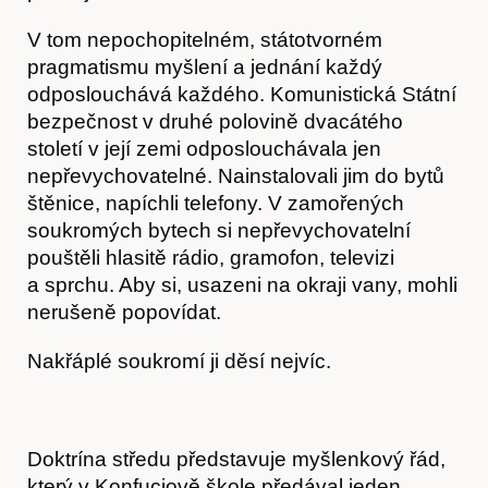
V tom nepochopitelném, státotvorném
pragmatismu myšlení a jednání každý
O nás
odposlouchává každého. Komunistická Státní
bezpečnost v druhé polovině dvacátého
století v její zemi odposlouchávala jen
nepřevychovatelné. Nainstalovali jim do bytů
štěnice, napíchli telefony. V zamořených
soukromých bytech si nepřevychovatelní
pouštěli hlasitě rádio, gramofon, televizi
a sprchu. Aby si, usazeni na okraji vany, mohli
nerušeně popovídat.
Nakřáplé soukromí ji děsí nejvíc.
Doktrína středu představuje myšlenkový řád,
který v Konfuciově škole předával jeden