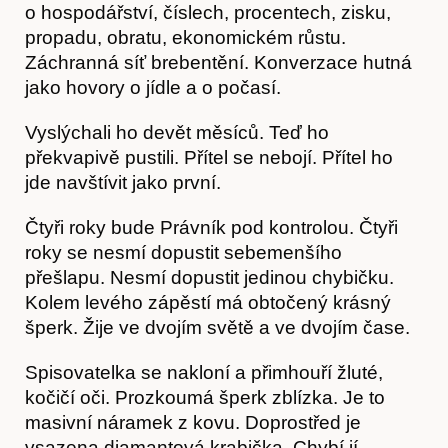
o hospodářství, číslech, procentech, zisku,
propadu, obratu, ekonomickém růstu.
Záchranná síť brebentění. Konverzace hutná
jako hovory o jídle a o počasí.
Vyslýchali ho devět měsíců. Teď ho
překvapivě pustili. Přítel se nebojí. Přítel ho
jde navštívit jako první.
Čtyři roky bude Právník pod kontrolou. Čtyři
roky se nesmí dopustit sebemenšího
přešlapu. Nesmí dopustit jedinou chybičku.
Kolem levého zápěstí má obtočený krásný
šperk. Žije ve dvojím světě a ve dvojím čase.
Spisovatelka se nakloní a přimhouří žluté,
Akce
kočičí oči. Prozkoumá šperk zblízka. Je to
masivní náramek z kovu. Doprostřed je
vsazena diamantová krabička. Chybí jí