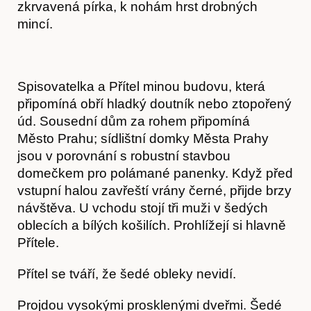
zkrvavená pírka, k nohám hrst drobných
mincí.
Spisovatelka a Přítel minou budovu, která
připomíná obří hladký doutník nebo ztopořený
úd. Sousední dům za rohem připomíná
Město Prahu; sídlištní domky Města Prahy
jsou v porovnání s robustní stavbou
domečkem pro polámané panenky. Když před
vstupní halou zavřeští vrány černé, přijde brzy
návštěva. U vchodu stojí tři muži v šedých
oblecích a bílých košilích. Prohlížejí si hlavně
Přítele.
Články
Přítel se tváří, že šedé obleky nevidí.
Projdou vysokými prosklenými dveřmi. Šedé