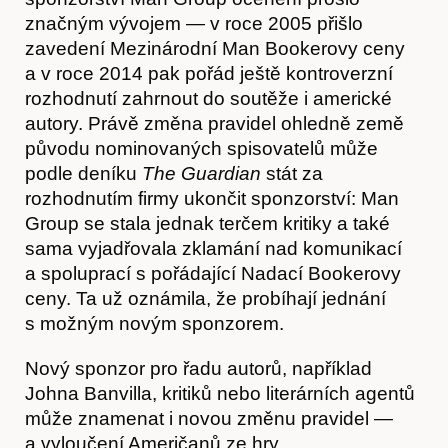
značným vývojem — v roce 2005 přišlo
zavedení Mezinárodní Man Bookerovy ceny
a v roce 2014 pak pořád ještě kontroverzní
rozhodnutí zahrnout do soutěže i americké
autory. Právě změna pravidel ohledně země
původu nominovaných spisovatelů může
podle deníku
The Guardian
stát za
Obchod
rozhodnutím firmy ukončit sponzorství: Man
Group se stala jednak terčem kritiky a také
sama vyjadřovala zklamání nad komunikací
a spoluprací s pořádající Nadací Bookerovy
ceny. Ta už oznámila, že probíhají jednání
s možným novým sponzorem.
Nový sponzor pro řadu autorů, například
Johna Banvilla, kritiků nebo literárních agentů
může znamenat i novou změnu pravidel —
a vyloučení Američanů ze hry.