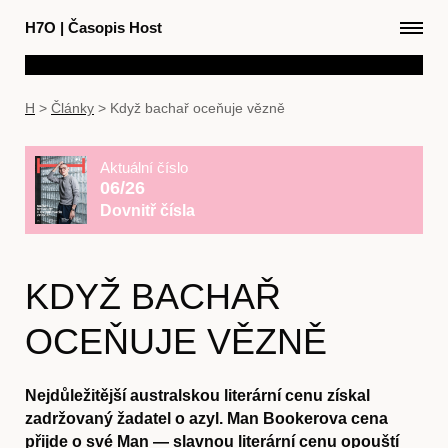
H7O
|
Časopis Host
H
>
Články
>
Když bachař oceňuje vězně
Aktuální číslo
06/26
Dovnitř čísla
KDYŽ BACHAŘ
OCEŇUJE VĚZNĚ
Nejdůležitější australskou literární cenu získal
zadržovaný žadatel o azyl. Man Bookerova cena
přijde o své Man — slavnou literární cenu opouští