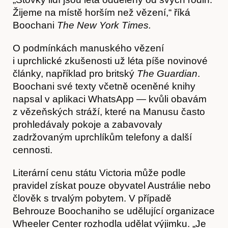
Žijeme na místě horším než vězení,“ říká
Boochani
The New York Times.
O podmínkách manuského vězení
i uprchlické zkušenosti už léta píše novinové
články, například pro britský
The Guardian
.
Boochani své texty včetně oceněné knihy
napsal v aplikaci WhatsApp — kvůli obavám
z vězeňských stráží, které na Manusu často
prohledávaly pokoje a zabavovaly
Hostcast
zadržovaným uprchlíkům telefony a další
cennosti.
Literární cenu státu Victoria může podle
pravidel získat pouze obyvatel Austrálie nebo
člověk s trvalým pobytem. V případě
Behrouze Boochaniho se udělující organizace
Wheeler Center rozhodla udělat výjimku. „Je