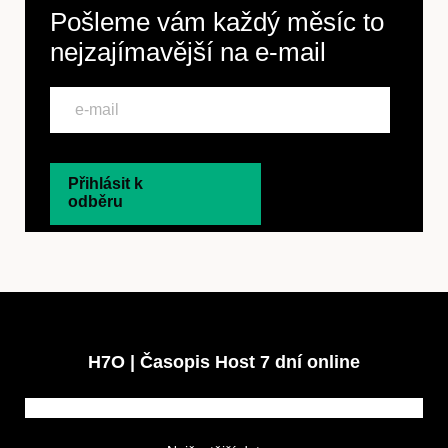
Pošleme vám každý měsíc to
nejzajímavější na
e-mail
Přihlásit k
odběru
H7O | Časopis Host 7 dní online