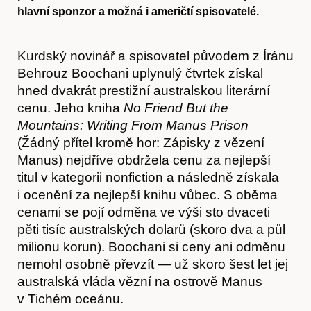
hlavní sponzor a možná i američtí spisovatelé.
Kurdský novinář a spisovatel původem z Íránu
Behrouz Boochani uplynulý čtvrtek získal
hned dvakrát prestižní australskou literární
cenu. Jeho kniha
No Friend But the
Mountains: Writing From Manus Prison
(Žádný přítel kromě hor: Zápisky z vězení
Manus) nejdříve obdržela cenu za nejlepší
titul v kategorii nonfiction a následně získala
i ocenění za nejlepší knihu vůbec. S oběma
cenami se pojí odměna ve výši sto dvaceti
pěti tisíc australských dolarů (skoro dva a půl
milionu korun). Boochani si ceny ani odměnu
nemohl osobně převzít — už skoro šest let jej
australská vláda vězní na ostrově Manus
v Tichém oceánu.