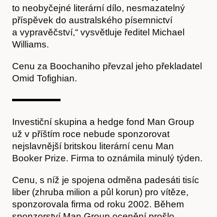
to neobyčejné literární dílo, nesmazatelný
příspěvek do australského písemnictví
a vypravěčství,“ vysvětluje ředitel Michael
Akce
Williams.
Cenu za Boochaniho převzal jeho překladatel
Omid Tofighian.
Investiční skupina a hedge fond Man Group
už v příštím roce nebude sponzorovat
nejslavnější britskou literární cenu Man
Booker Prize. Firma to oznámila minulý týden.
O nás
Cenu, s níž je spojena odměna padesáti tisíc
liber (zhruba milion a půl korun) pro vítěze,
sponzorovala firma od roku 2002. Během
sponzorství Man Group ocenění prošlo