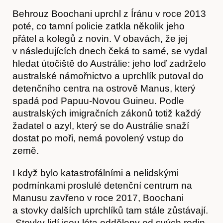
Behrouz Boochani uprchl z Íránu v roce 2013
poté, co tamní policie zatkla několik jeho
přátel a kolegů z novin. V obavách, že jej
v následujících dnech čeká to samé, se vydal
hledat útočiště do Austrálie: jeho loď zadrželo
australské námořnictvo a uprchlík putoval do
Články
detenčního centra na ostrově Manus, který
spadá pod Papuu-Novou Guineu. Podle
australských imigračních zákonů totiž každý
žadatel o azyl, který se do Austrálie snaží
dostat po moři, nemá povolený vstup do
země.
I když bylo katastrofálními a nelidskými
podmínkami proslulé detenční centrum na
Manusu zavřeno v roce 2017, Boochani
a stovky dalších uprchlíků tam stále zůstávají.
Časopis
„Stovky lidí jsou léta odděleny od svých rodin.