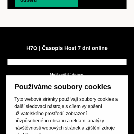
odběru
H7O | Časopis Host 7 dní online
Nejčastější dotazy
GDPR a podmínky soutěže
Používáme soubory cookies
Obchodní podmínky
Tyto webové stránky používají soubory cookies a
další sledovací nástroje s cílem vylepšení
uživatelského prostředí, zobrazení
přizpůsobeného obsahu a reklam, analýzy
návštěvnosti webových stránek a zjištění zdroje
Spolek přátel vydávání
časopisu HOST