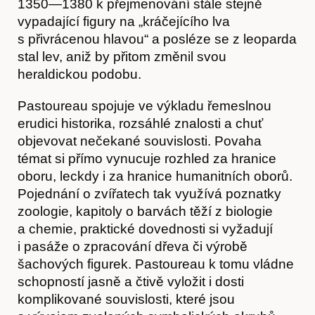
1350—1380 k přejmenování stále stejně
vypadající figury na „kráčejícího lva
O nás
s přivrácenou hlavou“ a posléze se z leoparda
stal lev, aniž by přitom změnil svou
heraldickou podobu.
Pastoureau spojuje ve výkladu řemeslnou
erudici historika, rozsáhlé znalosti a chuť
objevovat nečekané souvislosti. Povaha
témat si přímo vynucuje rozhled za hranice
oboru, leckdy i za hranice humanitních oborů.
Pojednání o zvířatech tak využívá poznatky
zoologie, kapitoly o barvách těží z biologie
a chemie, praktické dovednosti si vyžadují
Obchod
i pasáže o zpracování dřeva či výrobě
šachových figurek. Pastoureau k tomu vládne
schopností jasně a čtivě vyložit i dosti
komplikované souvislosti, které jsou