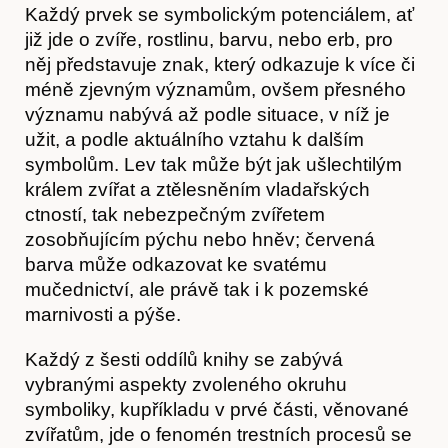
Každý prvek se symbolickým potenciálem, ať
již jde o zvíře, rostlinu, barvu, nebo erb, pro
něj představuje znak, který odkazuje k více či
méně zjevným významům, ovšem přesného
významu nabývá až podle situace, v níž je
užit, a podle aktuálního vztahu k dalším
symbolům. Lev tak může být jak ušlechtilým
králem zvířat a ztělesněním vladařských
ctností, tak nebezpečným zvířetem
zosobňujícím pýchu nebo hněv; červená
Články
barva může odkazovat ke svatému
mučednictví, ale právě tak i k pozemské
marnivosti a pýše.
Každý z šesti oddílů knihy se zabývá
vybranými aspekty zvoleného okruhu
symboliky, kupříkladu v prvé části, věnované
zvířatům, jde o fenomén trestních procesů se