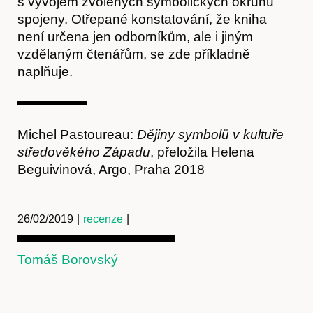
s vývojem zvolených symbolických okruhů
spojeny. Otřepané konstatování, že kniha
není určena jen odborníkům, ale i jiným
vzdělaným čtenářům, se zde příkladně
naplňuje.
Kontakt
Michel Pastoureau:
Dějiny symbolů v kultuře
středověkého Západu
,
přeložila Helena
Beguivinová, Argo, Praha 2018
26/02/2019
|
recenze
|
Tomáš Borovský