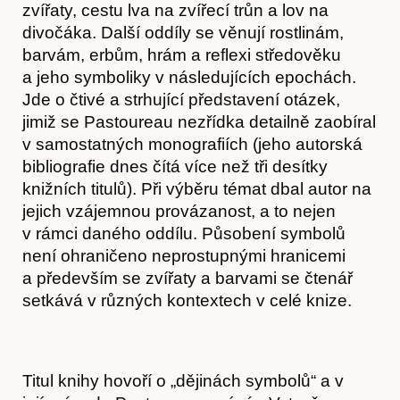
zvířaty, cestu lva na zvířecí trůn a lov na
divočáka. Další oddíly se věnují rostlinám,
barvám, erbům, hrám a reflexi středověku
Časopis
a jeho symboliky v následujících epochách.
Jde o čtivé a strhující představení otázek,
jimiž se Pastoureau nezřídka detailně zaobíral
v samostatných monografiích (jeho autorská
bibliografie dnes čítá více než tři desítky
knižních titulů). Při výběru témat dbal autor na
jejich vzájemnou provázanost, a to nejen
v rámci daného oddílu. Působení symbolů
není ohraničeno neprostupnými hranicemi
a především se zvířaty a barvami se čtenář
setkává v různých kontextech v celé knize.
Hostcast
Titul knihy hovoří o „dějinách symbolů“ a v