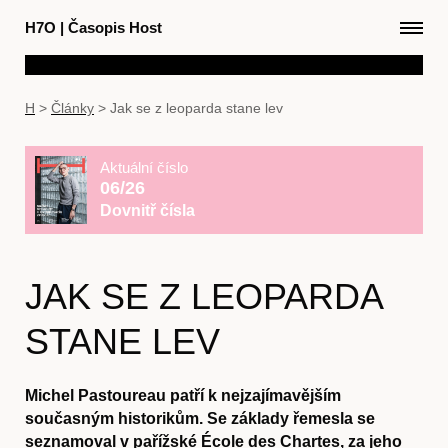
H7O
|
Časopis Host
H
>
Články
>
Jak se z leoparda stane lev
Aktuální číslo
06/26
Dovnitř čísla
JAK SE Z LEOPARDA
STANE LEV
Michel Pastoureau patří k nejzajímavějším
současným historikům. Se základy řemesla se
seznamoval v pařížské École des Chartes, za jeho