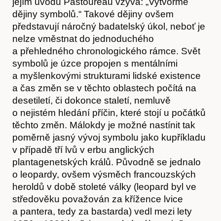
jejím úvodu Pastoureau vzývá: „Vytvořme
dějiny symbolů.“ Takové dějiny ovšem
představují náročný badatelský úkol, neboť je
nelze vměstnat do jednoduchého
a přehledného chronologického rámce. Svět
symbolů je úzce propojen s mentálními
a myšlenkovými strukturami lidské existence
a čas změn se v těchto oblastech počítá na
desetiletí, či dokonce staletí, nemluvě
Akce
o nejistém hledání příčin, které stojí u počátků
těchto změn. Málokdy je možné nastínit tak
poměrně jasný vývoj symbolu jako kupříkladu
v případě tří lvů v erbu anglických
plantagenetských králů. Původně se jednalo
o leopardy, ovšem výsměch francouzských
heroldů v době stoleté války (leopard byl ve
středověku považován za křížence lvice
a pantera, tedy za bastarda) vedl mezi lety