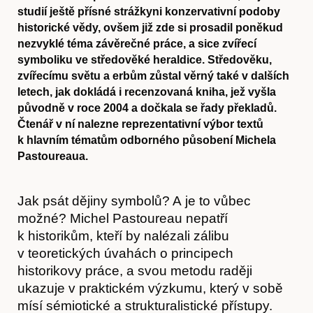
studií ještě přísné strážkyni konzervativní podoby
historické vědy, ovšem již zde si prosadil poněkud
nezvyklé téma závěrečné práce, a sice zvířecí
symboliku ve středověké heraldice. Středověku,
zvířecímu světu a erbům zůstal věrný také v dalších
letech, jak dokládá i recenzovaná kniha, jež vyšla
původně v roce 2004 a dočkala se řady překladů.
Čtenář v ní nalezne reprezentativní výbor textů
k hlavním tématům odborného působení Michela
Pastoureaua.
Jak psát dějiny symbolů? A je to vůbec
možné? Michel Pastoureau nepatří
k historikům, kteří by nalézali zálibu
v teoretických úvahách o principech
historikovy práce, a svou metodu raději
ukazuje v praktickém výzkumu, který v sobě
mísí sémiotické a strukturalistické přístupy.